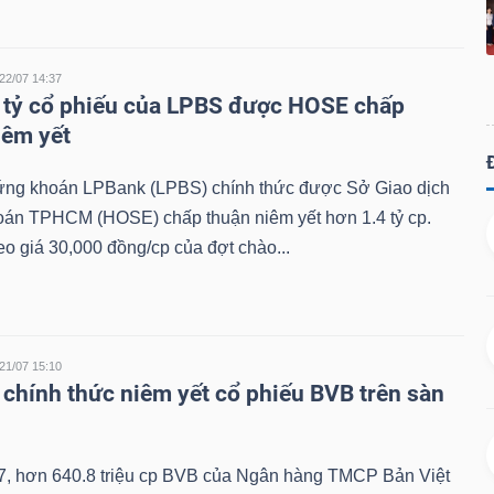
22/07 14:37
 tỷ cổ phiếu của LPBS được HOSE chấp
iêm yết
g khoán LPBank (LPBS) chính thức được Sở Giao dịch
án TPHCM (HOSE) chấp thuận niêm yết hơn 1.4 tỷ cp.
eo giá 30,000 đồng/cp của đợt chào...
21/07 15:10
chính thức niêm yết cổ phiếu BVB trên sàn
7, hơn 640.8 triệu cp BVB của Ngân hàng TMCP Bản Việt