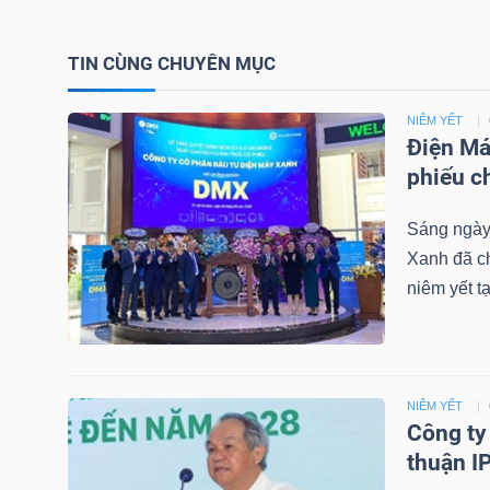
TÀI
TIN CÙNG CHUYÊN MỤC
CHÍNH
CÁ
NIÊM YẾT
NHÂN
Điện Má
phiếu c
Sáng ngày
PHÂN
Xanh đã ch
TÍCH
niêm yết 
VIETSTOCKFINANCE
NIÊM YẾT
Công ty
VĨ
thuận I
MÔ