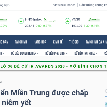
VietstockFinance
Đấu trường chứng k
tổng hợp
HNX-Index
VN30
0.19%
293.44
0.80
0.27%
1911.09
8.30
0.44%
 đạo
Tin tức
Báo cáo phân tích
Thuật ngữ
Dịch vụ
NG SẢN
TÀI CHÍNH
HÀNG HÓA
KINH TẾ
THẾ GIỚI
TÀI CHÍNH CÁ N
NH
DỮ LIỆU DOANH NGHIỆP
DỮ LIỆU PHÁI SINH
DỮ LIỆU TRÁI PHIẾU
C
ết
riển Miền Trung được chấp
 niêm yết