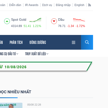
hoán
Diễn đàn
IR Awards
Dịch vụ
Đăng nhập
English
Spot Gold
Dầu
4314.89
51.41
1.21%
76.71
-1.34
-1.72%
HÂN
PHÂN TÍCH
ĐÔNG DƯƠNG
ÔNG CỤ ĐẦU TƯ
TRUY XUẤT DỮ LIỆU
ĐỌC NHIỀU NHẤT
05/08 22:28