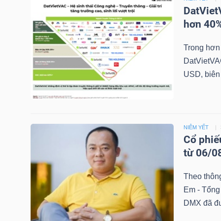
DatViet
hơn 40%
TRÁI
Trong hơn 
PHIẾU
DatVietVAC
USD, biên 
CÔNG
CỤ
ĐẦU
NIÊM YẾT
Cổ phiế
TƯ
từ 06/0
Theo thông
TRUY
Em - Tổng
XUẤT
DMX đã đượ
DỮ