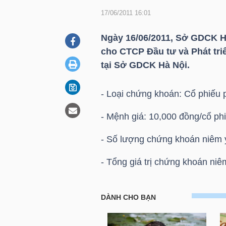
17/06/2011 16:01
DOANH
Ngày 16/06/2011, Sở GDCK H
NGHIỆP
cho CTCP Đầu tư và Phát tri
tại Sở GDCK Hà Nội.
- Loại chứng khoán: Cổ phiếu 
BẤT
ĐỘNG
- Mệnh giá: 10,000 đồng/cổ phi
SẢN
- Số lượng chứng khoán niêm y
- Tổng giá trị chứng khoán niê
TÀI
CHÍNH
Đầu tư và Phát triển Miền Tru