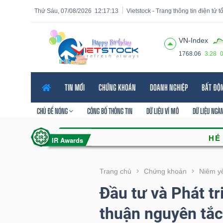
Thứ Sáu, 07/08/2026
12:17:14
Vietstock - Trang thông tin điện tử 
VN-Index
1768.06
3.28
Tất cả
Tính năng
Ngành
Mã chứng khoán
Lãnh
TIN MỚI
CHỨNG KHOÁN
DOANH NGHIỆP
BẤT ĐỘ
Tính
năng
CHỦ ĐỀ NÓNG
CÔNG BỐ THÔNG TIN
DỮ LIỆU VĨ MÔ
DỮ LIỆU NGÀ
(-)
VIETSTOCK
Trang chủ
Chứng khoán
Niêm y
Đầu tư và Phát t
CHỨNG
thuận nguyên tắc
KHOÁN