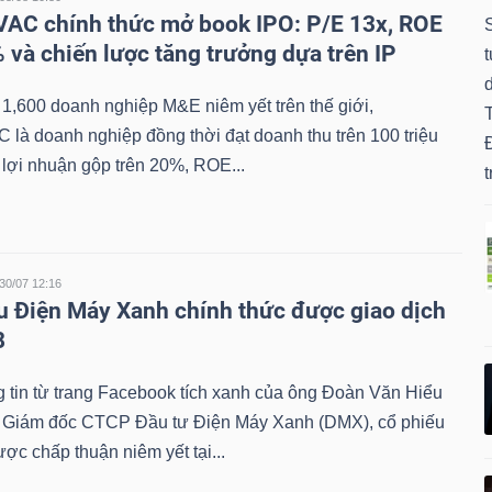
VAC chính thức mở book IPO: P/E 13x, ROE
 và chiến lược tăng trưởng dựa trên IP
d
1,600 doanh nghiệp M&E niêm yết trên thế giới,
 là doanh nghiệp đồng thời đạt doanh thu trên 100 triệu
Đ
lợi nhuận gộp trên 20%, ROE...
t
30/07 12:16
u Điện Máy Xanh chính thức được giao dịch
8
 tin từ trang Facebook tích xanh của ông Đoàn Văn Hiểu
 Giám đốc CTCP Đầu tư Điện Máy Xanh (DMX), cổ phiếu
c chấp thuận niêm yết tại...