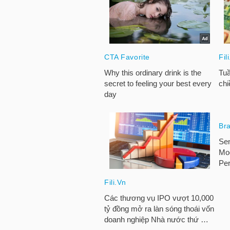
HÀNG
HÓA
KINH
TẾ
THẾ
GIỚI
ĐÔNG
DƯƠNG