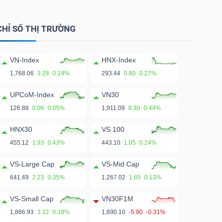
CHỈ SỐ THỊ TRƯỜNG
VN-Index
HNX-Index
1,768.06
3.28
0.19%
293.44
0.80
0.27%
UPCoM-Index
VN30
126.88
0.06
0.05%
1,911.09
8.30
0.44%
HNX30
VS 100
455.12
1.93
0.43%
443.10
1.05
0.24%
VS-Large Cap
VS-Mid Cap
641.49
2.23
0.35%
1,267.02
1.65
0.13%
VS-Small Cap
VN30F1M
1,886.93
3.32
0.18%
1,890.10
-5.90
-0.31%