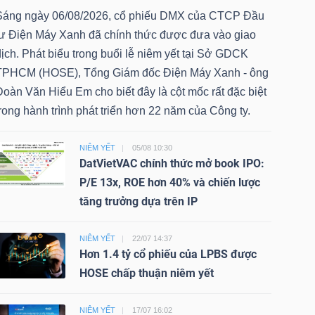
Sáng ngày 06/08/2026, cổ phiếu DMX của CTCP Đầu
tư Điện Máy Xanh đã chính thức được đưa vào giao
ịch. Phát biểu trong buổi lễ niêm yết tại Sở GDCK
TPHCM (HOSE), Tổng Giám đốc Điện Máy Xanh - ông
oàn Văn Hiểu Em cho biết đây là cột mốc rất đặc biệt
rong hành trình phát triển hơn 22 năm của Công ty.
NIÊM YẾT
05/08 10:30
DatVietVAC chính thức mở book IPO:
P/E 13x, ROE hơn 40% và chiến lược
tăng trưởng dựa trên IP
NIÊM YẾT
22/07 14:37
Hơn 1.4 tỷ cổ phiếu của LPBS được
HOSE chấp thuận niêm yết
NIÊM YẾT
17/07 16:02