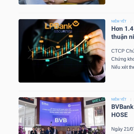
LIỆU
Ngành
NIÊM YẾT
Hơn 1.4
(-)
thuận n
VS-
SECTOR
CTCP Chứn
Chứng kho
Nếu xét th
NĂNG
NIÊM YẾT
LƯỢNG
BVBank 
HOSE
Ngày 21/0