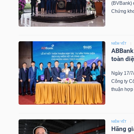
(BVBank) đ
NGUYÊN
Chứng kh
VẬT
LIỆU
NIÊM YẾT
ABBank 
toàn diệ
CÔNG
NGHIỆP
Ngày 17/7
Công ty C
thuận hợp 
TIÊU
DÙNG
KHÔNG
NIÊM YẾT
Hãng gi
THIẾT