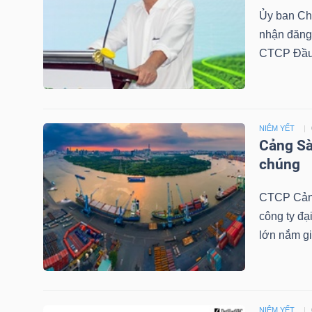
Ủy ban C
nhận đăng 
NGÀNH
CTCP Đầu 
DOANH
NIÊM YẾT
NGHIỆP
Cảng Sà
chúng
CTCP Cảng
CỔ
công ty đạ
PHIẾU
lớn nắm gi
PHÁI
SINH
NIÊM YẾT