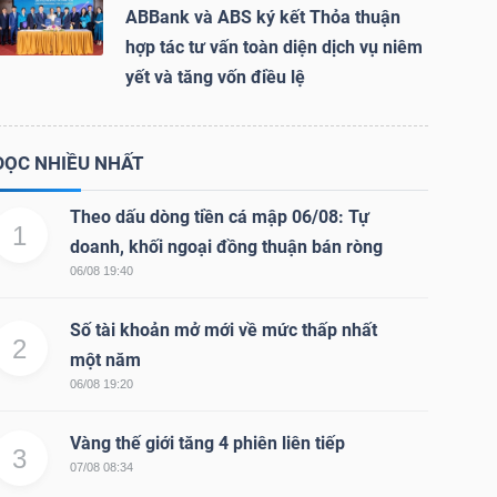
ABBank và ABS ký kết Thỏa thuận
hợp tác tư vấn toàn diện dịch vụ niêm
yết và tăng vốn điều lệ
ĐỌC NHIỀU NHẤT
Theo dấu dòng tiền cá mập 06/08: Tự
1
doanh, khối ngoại đồng thuận bán ròng
06/08 19:40
Số tài khoản mở mới về mức thấp nhất
2
một năm
06/08 19:20
Vàng thế giới tăng 4 phiên liên tiếp
3
07/08 08:34