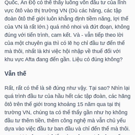
Quốc, Ấn Độ có thể thấy luồng vốn đầu tư của lĩnh
vực ôtô vào thị trường VN (Dù các hãng, các tập
đoàn ôtô thế giới luôn khẳng định tiềm năng, lợi thế
NGÀNH
của VN là rất lớn.) quá nhỏ nhoi và đứt đoạn, không
đúng với tiến trình, cam kết. Và - vẫn tiếp theo lời
của một chuyên gia thì có lẽ họ chỉ đầu tư đến thế
DOANH
mà thôi, nhất là khi việc hội nhập về thuế đối với
NGHIỆP
khu vực Afta đang đến gần. Liệu có đúng không?
Vẫn thế
CỔ
Rất, rất có thể là sẽ đúng như vậy. Tại sao? Nhìn lại
PHIẾU
quá trình đầu tư của hầu hết các tập đoàn, các hãng
ôtô trên thế giới trong khoảng 15 năm qua tại thị
trường VN, chúng ta có thể thấy gần như họ không
đầu tư thêm tiền, thêm công nghệ mà vẫn chủ yếu
PHÁI
dựa vào việc đầu tư ban đầu và chỉ đến thế mà thôi.
SINH