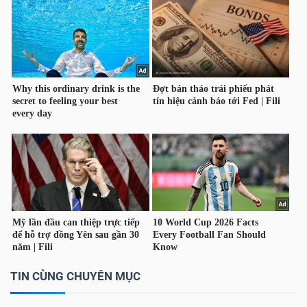
YẾU
TIÊU
DÙNG
THIẾT
YẾU
CHĂM
SÓC
SỨC
TIN CÙNG CHUYÊN MỤC
KHỎE