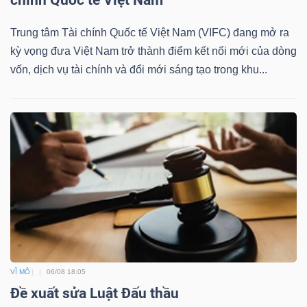
Bài
Trung tâm Tài chính Quốc tế Việt Nam (VIFC) đang mở ra
viết
kỳ vọng đưa Việt Nam trở thành điểm kết nối mới của dòng
của
vốn, dịch vụ tài chính và đổi mới sáng tạo trong khu...
tác
giả
(-)
Báo
cáo
phân
tích
(-)
VĨ MÔ
06/08 18:05
Thuật
Đề xuất sửa Luật Đấu thầu