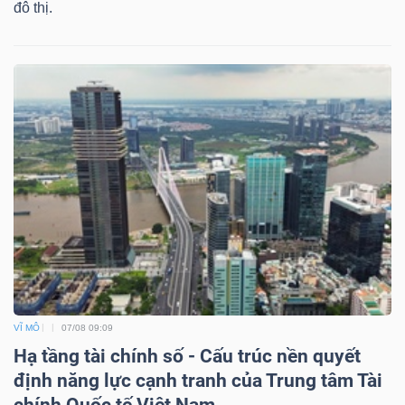
đô thị.
Mã
chứng
khoán
(-)
Tất cả
Cổ phiếu
Chỉ số
Chứng chỉ quỹ
Chứng 
Lãnh
đạo
(-)
Tất cả
Người nội bộ
Người liên quan
Cổ đông lớn
Tin
VĨ MÔ
07/08 09:09
Hạ tầng tài chính số - Cấu trúc nền quyết
tức
định năng lực cạnh tranh của Trung tâm Tài
(-)
chính Quốc tế Việt Nam