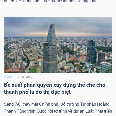
nhiên, để Trung tâm thực sự trở thành cửa ngõ dẫn...
DỊCH
VỤ
TRUYỀN
THÔNG
TIỆN
ÍCH
VĨ MÔ
07/08 11:11
Đề xuất phân quyền xây dựng thể chế cho
thành phố là đô thị đặc biệt
BẤT
ĐỘNG
Sáng 7/8, thay mặt Chính phủ, Bộ trưởng Tư pháp Hoàng
SẢN
Thanh Tùng trình Quốc hội tờ trình về dự án Luật Phát triển