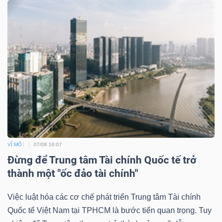
TÀI
CHÍNH
CÔNG
NGHỆ
VĨ MÔ
07/08 16:07
THÔNG
Đừng để Trung tâm Tài chính Quốc tế trở
TIN
thành một "ốc đảo tài chính"
Việc luật hóa các cơ chế phát triển Trung tâm Tài chính
Quốc tế Việt Nam tại TPHCM là bước tiến quan trọng. Tuy