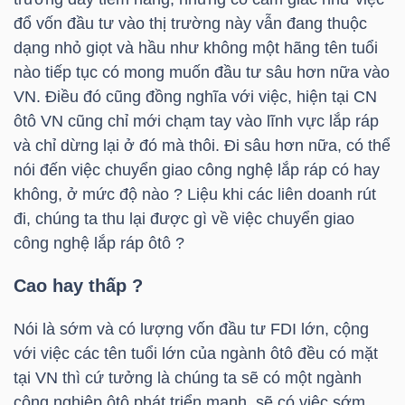
HÀNG
đổ vốn đầu tư vào thị trường này vẫn đang thuộc
HÓA
dạng nhỏ giọt và hầu như không một hãng tên tuổi
nào tiếp tục có mong muốn đầu tư sâu hơn nữa vào
VN. Điều đó cũng đồng nghĩa với việc, hiện tại CN
KINH
ôtô VN cũng chỉ mới chạm tay vào lĩnh vực lắp ráp
và chỉ dừng lại ở đó mà thôi. Đi sâu hơn nữa, có thể
TẾ
nói đến việc chuyển giao công nghệ lắp ráp có hay
không, ở mức độ nào ? Liệu khi các liên doanh rút
đi, chúng ta thu lại được gì về việc chuyển giao
THẾ
công nghệ lắp ráp ôtô ?
GIỚI
Cao hay thấp ?
Nói là sớm và có lượng vốn đầu tư FDI lớn, cộng
ĐÔNG
với việc các tên tuổi lớn của ngành ôtô đều có mặt
DƯƠNG
tại VN thì cứ tưởng là chúng ta sẽ có một ngành
công nghiệp ôtô phát triển mạnh, sẽ có việc sớm