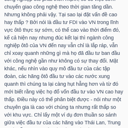
chuyển giao công nghệ theo thời gian tăng dần.
TÀI
Nhưng không phải vậy. Tại sao lại đặt vấn đề cao
CHÍNH
hay thấp ? Bởi nói là đầu tư FDI vào VN trong lĩnh
CÁ
vực ôtô thực sự sớm, có thể cao vào thời điểm đó,
kể cả hiện nay nhưng đúc kết lại thì ngành công
NHÂN
nghiệp ôtô của VN đến nay vẫn chỉ là lắp ráp, vẫn
chỉ xoay quanh những gì mà họ đã đầu tư ban đầu
với công nghệ gần như không có sự thay đổi. Mặt
PHÂN
khác, nếu nhìn vào quy mô đầu tư của các tập
TÍCH
đoàn, các hãng ôtô đầu tư vào các nước xung
VIETSTOCKFINANCE
quanh thì chúng ta lại càng hụt hẫng hơn và từ đó
mới biết rằng việc họ đổ vốn đầu tư vào VN cao hay
thấp. Điều này có thể phân biệt được - nói như một
chuyên gia là cao với chúng ta nhưng rất thấp so
VĨ
với khu vực. Chỉ lấy một ví dụ đơn thuần so sánh
MÔ
giữa việc đầu tư của các hãng vào Thái Lan, Trung