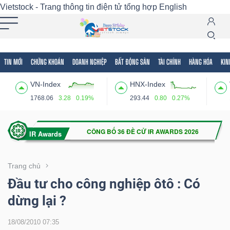
Vietstock - Trang thông tin điện tử tổng hợp
English
TIN MỚI
CHỨNG KHOÁN
DOANH NGHIỆP
BẤT ĐỘNG SẢN
TÀI CHÍNH
HÀNG HÓA
KIN
Tất cả
Tính năng
Ngành
Mã chứng khoán
Lãnh
VN-Index
HNX-Index
Tính
1768.06
3.28
0.19%
293.44
0.80
0.27%
năng
(-)
VIETSTOCK
Trang chủ
Đầu tư cho công nghiệp ôtô : Có
dừng lại ?
CHỨNG
KHOÁN
18/08/2010 07:35