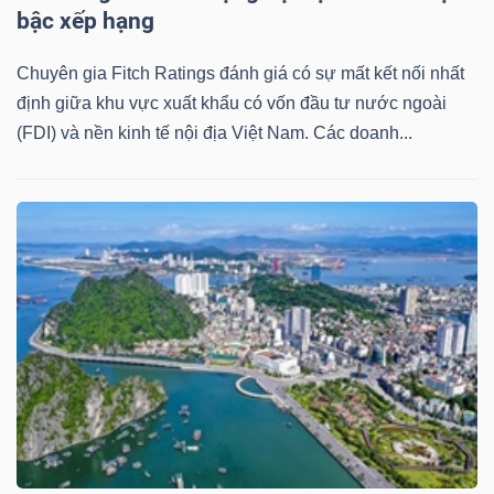
bậc xếp hạng
Chuyên gia Fitch Ratings đánh giá có sự mất kết nối nhất
định giữa khu vực xuất khẩu có vốn đầu tư nước ngoài
Công
(FDI) và nền kinh tế nội địa Việt Nam. Các doanh...
cụ
đầu
tư
Truyền
thông
tài
chính