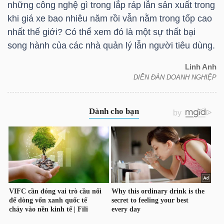
những công nghệ gì trong lắp ráp lẫn sản xuất trong
NGUYÊN
khi giá xe bao nhiêu năm rồi vẫn nằm trong tốp cao
VẬT
nhất thế giới? Có thể xem đó là một sự thất bại
LIỆU
song hành của các nhà quản lý lẫn người tiêu dùng.
Linh Anh
DIỄN ĐÀN DOANH NGHIỆP
CÔNG
NGHIỆP
TIÊU
DÙNG
KHÔNG
THIẾT