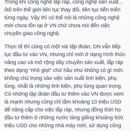
Trong khi công nghệ lắp ráp, công nghệ sản xuất...
ôtô trên thế giới liên tục thay đổi, liên tục tiến triển
từng ngày. Vậy thì có thể nói là những công nghệ
TRÁI
mới chưa tồn tại ở VN chứ chưa nói đến việc
PHIẾU
chuyển giao công nghệ.
Thực tế thì cũng có một vài tập đoàn, DN vẫn tiếp
tục đầu tư vào VN, nhưng chỉ mới ở dạng hình thức
CÔNG
nâng cao và mở rộng dây chuyền sản xuất, lắp ráp
CỤ
theo dạng “nhỏ giọt” chứ hầu như không có gì mới,
ĐẦU
không chú trọng vào việc sản xuất linh kiện, phụ
TƯ
tùng, nhất là những linh kiện, phụ tùng quan trọng.
Có những tập đoàn đầu tư thêm vào VN được xem
là mạnh nhưng cũng chỉ tầm khoảng 10 triệu USD
để nâng cấp cho việc lắp ráp, nhưng đồng thời họ
TRUY
đầu tư thêm ở những nước làng giềng khoảng 500
XUẤT
triệu USD cho những nhà máy mới, sử dụng công
DỮ