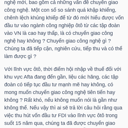
nghệ mới, bao gồm cả những vấn đề chuyển giao
LIỆU
công nghệ. Một con số so sánh quá khập khiểng,
chênh lệch khủng khiếp để từ đó mới hiểu được vốn
Ngành
đầu tư vào ngành công nghiệp ôtô từ các tập đoàn
(-)
vào VN là cao hay thấp, là có chuyển giao công
nghệ hay không ? Chuyển giao công nghệ gì ?
VS-
Chúng ta đã tiếp cận, nghiên cứu, tiếp thu và có thể
SECTOR
làm được gì ?
Với lĩnh vực ôtô, thời điểm hội nhập về thuế đối với
khu vực Afta đang đến gần, liệu các hãng, các tập
đoàn có tiếp tục đầu tư mạnh mẽ hay không, có
NĂNG
mong muốn chuyển giao công nghệ tiên tiến hay
LƯỢNG
không ? Rất khó, nếu không muốn nói là gần như
không thể. Nếu vậy thì ai sẽ trả lời câu hỏi rằng qua
việc thu hút vốn đầu tư FDI vào lĩnh vực ôtô trong
suổt 15 năm qua, chúng ta đã được chuyển giao