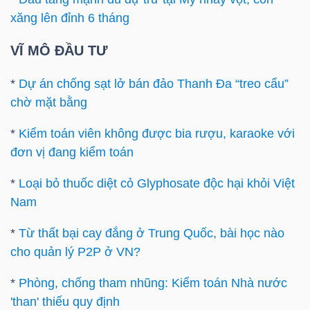
xăng lên đỉnh 6 tháng
VĨ MÔ ĐẦU TƯ
TÀI
*
Dự án chống sạt lở bán đảo Thanh Đa “treo cẩu”
CHÍNH
chờ mặt bằng
*
Kiểm toán viên không được bia rượu, karaoke với
đơn vị đang kiểm toán
CÔNG
*
Loại bỏ thuốc diệt cỏ Glyphosate độc hại khỏi Việt
NGHỆ
Nam
THÔNG
TIN
*
Từ thất bại cay đắng ở Trung Quốc, bài học nào
cho quản lý P2P ở VN?
*
Phòng, chống tham nhũng: Kiểm toán Nhà nước
'than' thiếu quy định