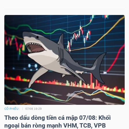
CỔ PHIẾU
07/08 19:29
Theo dấu dòng tiền cá mập 07/08: Khối
ngoại bán ròng mạnh VHM, TCB, VPB