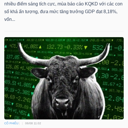
nhiều điểm sáng tích cực, mùa báo cáo KQKD với các con
số khá ấn tượng, đưa mức tăng trưởng GDP đạt 8,18%,
vốn...
CỔ PHIẾU
06/08 11:02