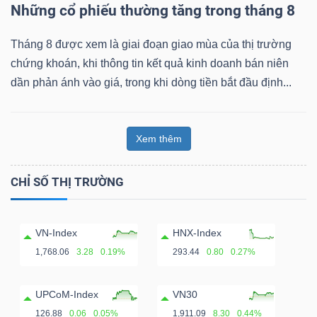
Những cổ phiếu thường tăng trong tháng 8
Tháng 8 được xem là giai đoạn giao mùa của thị trường
chứng khoán, khi thông tin kết quả kinh doanh bán niên
dần phản ánh vào giá, trong khi dòng tiền bắt đầu định...
Xem thêm
CHỈ SỐ THỊ TRƯỜNG
VN-Index
HNX-Index
1,768.06
3.28
0.19%
293.44
0.80
0.27%
UPCoM-Index
VN30
126.88
0.06
0.05%
1,911.09
8.30
0.44%