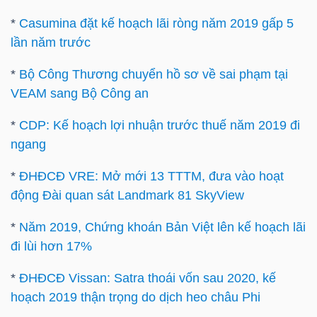
LIỆU
*
Casumina đặt kế hoạch lãi ròng năm 2019 gấp 5
lần năm trước
Ngành
(-)
*
Bộ Công Thương chuyển hồ sơ về sai phạm tại
VEAM sang Bộ Công an
VS-
SECTOR
*
CDP: Kế hoạch lợi nhuận trước thuế năm 2019 đi
ngang
*
ĐHĐCĐ VRE: Mở mới 13 TTTM, đưa vào hoạt
động Đài quan sát Landmark 81 SkyView
NĂNG
*
Năm 2019, Chứng khoán Bản Việt lên kế hoạch lãi
LƯỢNG
đi lùi hơn 17%
*
ĐHĐCĐ Vissan: Satra thoái vốn sau 2020, kế
hoạch 2019 thận trọng do dịch heo châu Phi