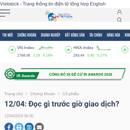
Vietstock - Trang thông tin điện tử tổng hợp
English
TIN MỚI
CHỨNG KHOÁN
DOANH NGHIỆP
BẤT ĐỘNG SẢN
TÀI CHÍNH
HÀNG HÓA
KIN
Tất cả
Tính năng
Ngành
Mã chứng khoán
Lãnh
VN-Index
HNX-Index
Tính
1768.06
3.28
0.19%
293.44
0.80
0.27%
năng
(-)
VIETSTOCK
Trang chủ
Chứng khoán
Cổ phiếu
12/04: Đọc gì trước giờ giao dịch?
CHỨNG
12/04/2019 06:00
KHOÁN