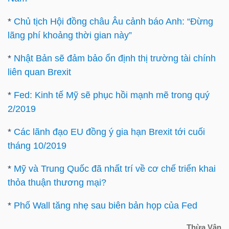
Bài
*
Chủ tịch Hội đồng châu Âu cảnh báo Anh: “Đừng
viết
lãng phí khoảng thời gian này”
của
*
Nhật Bản sẽ đảm bảo ổn định thị trường tài chính
tác
liên quan Brexit
giả
(-)
*
Fed: Kinh tế Mỹ sẽ phục hồi mạnh mẽ trong quý
2/2019
Báo
*
Các lãnh đạo EU đồng ý gia hạn Brexit tới cuối
cáo
tháng 10/2019
phân
tích
*
Mỹ và Trung Quốc đã nhất trí về cơ chế triển khai
(-)
thỏa thuận thương mại?
*
Phố Wall tăng nhẹ sau biên bản họp của Fed
Thuật
Thừa Vân