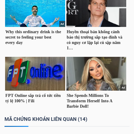
Dữ
liệu
tài
chính
MÃ CHỨNG KHOÁN LIÊN QUAN (14)