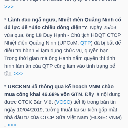
>>>
*
Lãnh đạo ngã ngựa, Nhiệt điện Quảng Ninh có
NGÀNH
đủ lực để “đảo chiều dòng điện”?
. Ngày 25/03
vừa qua, ông Lê Duy Hạnh - Chủ tịch HĐQT CTCP
Nhiệt điện Quảng Ninh (UPCoM:
QTP
) đã bị bắt để
DOANH
điều tra hành vi lạm dụng chức vụ, quyền hạn.
NGHIỆP
Trong thời gian mà ông Hạnh nắm quyền thì tình
hình làm ăn của QTP cũng lâm vào tình trạng bế
tắc.
>>>
CỔ
*
UBCKNN đã thông qua kế hoạch VNM chào
PHIẾU
mua công khai 46.68% vốn GTN
. Đây là nội dung
được CTCK Bản Việt (
VCSC
) tiết lộ trong bản tin
ngày 10/04/2019, tường thuật lại sự kiện gặp mặt
PHÁI
nhà đầu tư của CTCP Sữa Việt Nam (HOSE: VNM)
SINH
.
>>>