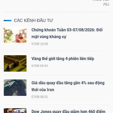
ngữ
FILI
(-)
CÁC KÊNH ĐẦU TƯ
Dịch
Chứng khoán Tuần 03-07/08/2026: Đối
vụ
mặt vùng kháng cự
(-)
07/08 18:28
Vàng thế giới tăng 4 phiên liên tiếp
Đào
tạo
07/08 08:34
Giá dầu quay đầu tăng gần 4% sau động
thái của Iran
07/08 08:31
Sách
tài
Dow Jones quay đầu giảm hơn 460 điểm
chính