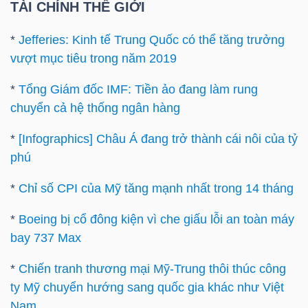
TÀI CHÍNH THẾ GIỚI
Mã
chứng
*
Jefferies: Kinh tế Trung Quốc có thể tăng trưởng
khoán
vượt mục tiêu trong năm 2019
(-)
*
Tổng Giám đốc IMF: Tiền ảo đang làm rung
Tất cả
Cổ phiếu
Chỉ số
Chứng chỉ quỹ
Chứng 
chuyển cả hệ thống ngân hàng
*
[Infographics] Châu Á đang trở thành cái nôi của tỷ
Lãnh
phú
đạo
(-)
*
Chỉ số CPI của Mỹ tăng mạnh nhất trong 14 tháng
Tất cả
Người nội bộ
Người liên quan
Cổ đông lớn
*
Boeing bị cổ đông kiện vì che giấu lỗi an toàn máy
bay 737 Max
Tin
*
Chiến tranh thương mại Mỹ-Trung thôi thúc công
tức
ty Mỹ chuyển hướng sang quốc gia khác như Việt
(-)
Nam