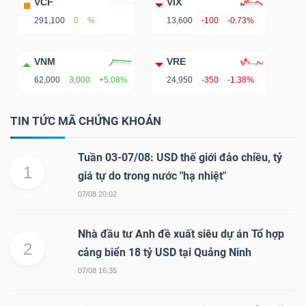
VCF
VIX
291,100
0
%
13,600
-100
-0.73%
VNM
VRE
62,000
3,000
+5.08%
24,950
-350
-1.38%
TIN TỨC MÃ CHỨNG KHOÁN
Tuần 03-07/08: USD thế giới đảo chiều, tỷ
1
giá tự do trong nước "hạ nhiệt"
07/08 20:02
Nhà đầu tư Anh đề xuất siêu dự án Tổ hợp
2
cảng biển 18 tỷ USD tại Quảng Ninh
07/08 16:35