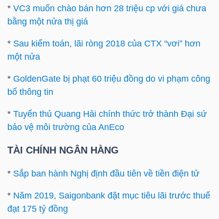
*
VC3 muốn chào bán hơn 28 triệu cp với giá chưa
NGUYÊN
bằng một nửa thị giá
VẬT
LIỆU
*
Sau kiểm toán, lãi ròng 2018 của CTX “vơi” hơn
một nửa
*
GoldenGate bị phạt 60 triệu đồng do vi phạm công
bố thông tin
CÔNG
NGHIỆP
*
Tuyển thủ Quang Hải chính thức trở thành Đại sứ
bảo vệ môi trường của AnEco
TÀI CHÍNH NGÂN HÀNG
TIÊU
*
Sắp ban hành Nghị định đầu tiên về tiền điện tử
DÙNG
*
Năm 2019, Saigonbank đặt mục tiêu lãi trước thuế
KHÔNG
đạt 175 tỷ đồng
THIẾT