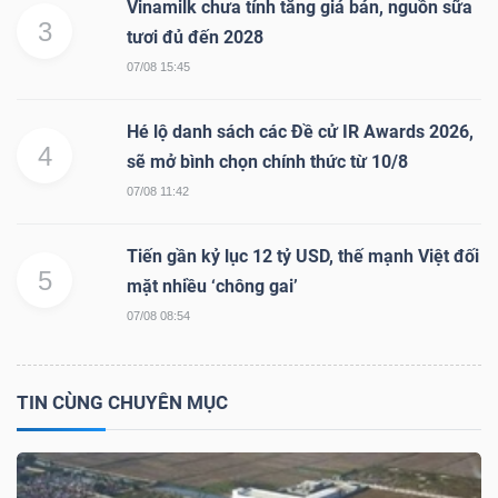
Vinamilk chưa tính tăng giá bán, nguồn sữa
3
tươi đủ đến 2028
07/08 15:45
Hé lộ danh sách các Đề cử IR Awards 2026,
4
sẽ mở bình chọn chính thức từ 10/8
07/08 11:42
Tiến gần kỷ lục 12 tỷ USD, thế mạnh Việt đối
5
mặt nhiều ‘chông gai’
07/08 08:54
TIN CÙNG CHUYÊN MỤC