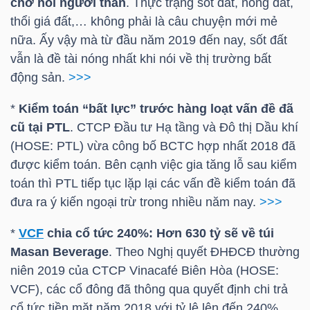
chờ hỏi người thân
. Thực trạng sốt đất, nóng đất,
thổi giá đất,… không phải là câu chuyện mới mẻ
TÀI
nữa. Ấy vậy mà từ đầu năm 2019 đến nay, sốt đất
CHÍNH
vẫn là đề tài nóng nhất khi nói về thị trường bất
CÁ
động sản.
>>>
NHÂN
*
Kiểm toán “bất lực” trước hàng loạt vấn đề đã
cũ tại PTL
. CTCP Đầu tư Hạ tầng và Đô thị Dầu khí
(HOSE: PTL) vừa công bố BCTC hợp nhất 2018 đã
PHÂN
được kiểm toán. Bên cạnh việc gia tăng lỗ sau kiểm
TÍCH
toán thì PTL tiếp tục lặp lại các vấn đề kiểm toán đã
VIETSTOCKFINANCE
đưa ra ý kiến ngoại trừ trong nhiều năm nay.
>>>
*
VCF
chia cổ tức 240%: Hơn 630 tỷ sẽ về túi
Masan Beverage
. Theo Nghị quyết ĐHĐCĐ thường
niên 2019 của CTCP Vinacafé Biên Hòa (HOSE:
VĨ
VCF), các cổ đông đã thông qua quyết định chi trả
MÔ
cổ tức tiền mặt năm 2018 với tỷ lệ lên đến 240%.