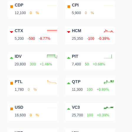
CDP
CPI
12,100
0
%
5,900
0
%
CTX
HCM
5,200
-500
-8.77%
25,350
-100
-0.39%
IDV
PIT
20,800
300
+1.46%
7,400
50
+0.68%
PTL
QTP
1,780
0
%
11,300
100
+0.89%
USD
VC3
16,600
0
%
25,700
100
+0.39%