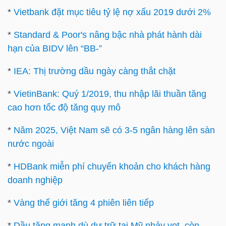
YẾU
*
Vietbank đặt mục tiêu tỷ lệ nợ xấu 2019 dưới 2%
*
Standard & Poor's nâng bậc nhà phát hành dài
hạn của BIDV lên “BB-”
TIÊU
*
IEA: Thị trường dầu ngày càng thắt chặt
DÙNG
*
VietinBank: Quý 1/2019, thu nhập lãi thuần tăng
THIẾT
cao hơn tốc độ tăng quy mô
YẾU
*
Năm 2025, Việt Nam sẽ có 3-5 ngân hàng lên sàn
nước ngoài
*
HDBank miễn phí chuyển khoản cho khách hàng
CHĂM
doanh nghiệp
SÓC
SỨC
*
Vàng thế giới tăng 4 phiên liên tiếp
KHỎE
*
Dầu tăng mạnh dù dự trữ tại Mỹ nhảy vọt, còn