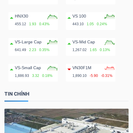
HNX30
VS 100
455.12
1.93
0.43%
443.10
1.05
0.24%
VS-Large Cap
VS-Mid Cap
641.49
2.23
0.35%
1,267.02
1.65
0.13%
VS-Small Cap
VN30F1M
1,886.93
3.32
0.18%
1,890.10
-5.90
-0.31%
TIN CHÍNH