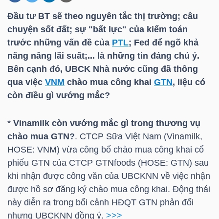
Đầu tư BT sẽ theo nguyên tắc thị trường; câu
chuyện sốt đất; sự "bất lực" của kiểm toán
DOANH
trước những vấn đề của
PTL
; Fed để ngõ khả
NGHIỆP
năng nâng lãi suất;... là những tin đáng chú ý.
Bên cạnh đó, UBCK Nhà nước cũng đã thông
qua việc
VNM
chào mua công khai
GTN
, liệu có
BẤT
còn điều gì vướng mắc?
ĐỘNG
SẢN
*
Vinamilk còn vướng mắc gì trong thương vụ
chào mua GTN?
. CTCP Sữa Việt Nam (Vinamilk,
HOSE: VNM) vừa công bố chào mua công khai cổ
phiếu GTN của CTCP GTNfoods (HOSE: GTN) sau
TÀI
khi nhận được công văn của UBCKNN về việc nhận
CHÍNH
được hồ sơ đăng ký chào mua công khai. Động thái
này diễn ra trong bối cảnh HĐQT GTN phản đối
nhưng UBCKNN đồng ý.
>>>