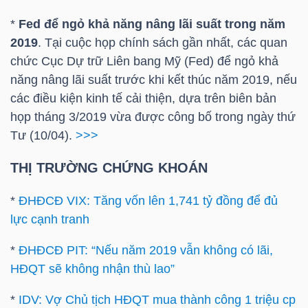
*
Fed để ngỏ khả năng nâng lãi suất trong năm
2019
. Tại cuộc họp chính sách gần nhất, các quan
TRÁI
chức Cục Dự trữ Liên bang Mỹ (Fed) để ngỏ khả
PHIẾU
năng nâng lãi suất trước khi kết thúc năm 2019, nếu
các điều kiện kinh tế cải thiện, dựa trên biên bản
họp tháng 3/2019 vừa được công bố trong ngày thứ
Tư (10/04).
>>>
CÔNG
CỤ
THỊ TRƯỜNG CHỨNG KHOÁN
ĐẦU
TƯ
*
ĐHĐCĐ VIX: Tăng vốn lên 1,741 tỷ đồng để đủ
lực cạnh tranh
*
ĐHĐCĐ PIT: “Nếu năm 2019 vẫn không có lãi,
TRUY
HĐQT sẽ không nhận thù lao”
XUẤT
DỮ
*
IDV: Vợ Chủ tịch HĐQT mua thành công 1 triệu cp