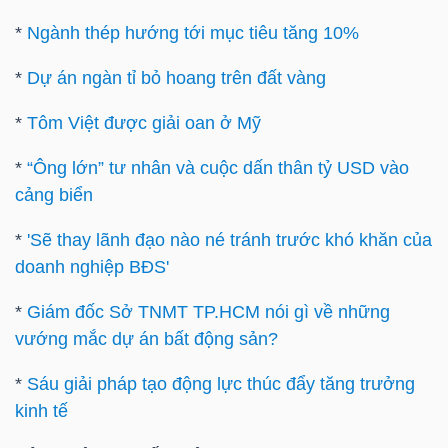
DỊCH
*
Ngành thép hướng tới mục tiêu tăng 10%
VỤ
TRUYỀN
*
Dự án ngàn tỉ bỏ hoang trên đất vàng
THÔNG
*
Tôm Việt được giải oan ở Mỹ
*
“Ông lớn” tư nhân và cuộc dấn thân tỷ USD vào
cảng biển
TIỆN
ÍCH
*
'Sẽ thay lãnh đạo nào né tránh trước khó khăn của
doanh nghiệp BĐS'
*
Giám đốc Sở TNMT TP.HCM nói gì về những
vướng mắc dự án bất động sản?
BẤT
*
Sáu giải pháp tạo động lực thúc đẩy tăng trưởng
ĐỘNG
kinh tế
SẢN