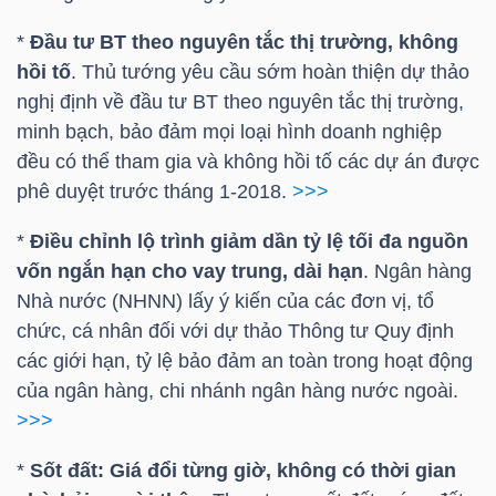
HÀNG
*
Đầu tư BT theo nguyên tắc thị trường, không
HÓA
hồi tố
. Thủ tướng yêu cầu sớm hoàn thiện dự thảo
nghị định về đầu tư BT theo nguyên tắc thị trường,
minh bạch, bảo đảm mọi loại hình doanh nghiệp
KINH
đều có thể tham gia và không hồi tố các dự án được
TẾ
phê duyệt trước tháng 1-2018.
>>>
*
Điều chỉnh lộ trình giảm dần tỷ lệ tối đa nguồn
vốn ngắn hạn cho vay trung, dài hạn
. Ngân hàng
THẾ
Nhà nước (NHNN) lấy ý kiến của các đơn vị, tổ
GIỚI
chức, cá nhân đối với dự thảo Thông tư Quy định
các giới hạn, tỷ lệ bảo đảm an toàn trong hoạt động
của ngân hàng, chi nhánh ngân hàng nước ngoài.
ĐÔNG
>>>
DƯƠNG
*
Sốt đất: Giá đổi từng giờ, không có thời gian