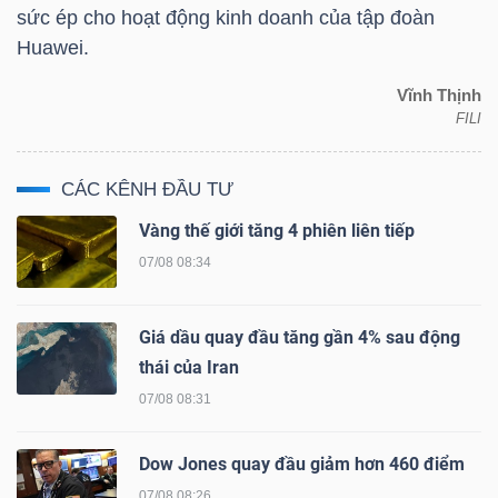
LIỆU
sức ép cho hoạt động kinh doanh của tập đoàn
Huawei.
Ngành
Vĩnh Thịnh
(-)
FILI
VS-
CÁC KÊNH ĐẦU TƯ
SECTOR
Vàng thế giới tăng 4 phiên liên tiếp
07/08 08:34
Giá dầu quay đầu tăng gần 4% sau động
NĂNG
thái của Iran
LƯỢNG
07/08 08:31
Dow Jones quay đầu giảm hơn 460 điểm
07/08 08:26