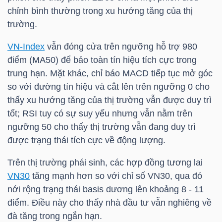
HÀNG
chỉnh bình thường trong xu hướng tăng của thị
HÓA
trường.
VN-Index
vẫn đóng cửa trên ngưỡng hỗ trợ 980
điểm (MA50) để bảo toàn tín hiệu tích cực trong
KINH
trung hạn. Mặt khác, chỉ báo MACD tiếp tục mở góc
TẾ
so với đường tín hiệu và cắt lên trên ngưỡng 0 cho
thấy xu hướng tăng của thị trường vẫn được duy trì
tốt; RSI tuy có sự suy yếu nhưng vẫn nằm trên
THẾ
ngưỡng 50 cho thấy thị trường vẫn đang duy trì
GIỚI
được trạng thái tích cực về động lượng.
Trên thị trường phái sinh, các hợp đồng tương lai
VN30
tăng mạnh hơn so với chỉ số VN30, qua đó
ĐÔNG
nới rộng trạng thái basis dương lên khoảng 8 - 11
DƯƠNG
điểm. Điều này cho thấy nhà đầu tư vẫn nghiêng về
đà tăng trong ngắn hạn.