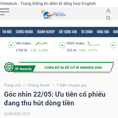
Vietstock - Trang thông tin điện tử tổng hợp
English
TIN MỚI
CHỨNG KHOÁN
DOANH NGHIỆP
BẤT ĐỘNG SẢN
TÀI CHÍNH
HÀNG HÓA
KIN
Tất cả
Tính năng
Ngành
Mã chứng khoán
Lãnh
VN-Index
HNX-Index
Tính
1768.06
3.28
0.19%
293.44
0.80
0.27%
năng
(-)
VIETSTOCK
Trang chủ
Chứng khoán
Ý kiến chuyên gia
Góc nhìn 22/05: Ưu tiên cổ phiếu
đang thu hút dòng tiền
CHỨNG
KHOÁN
21/05/2019 18:31