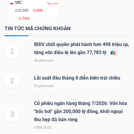
DỊCH
VIC
VỤ
215,000
-3,800
TRUYỀN
-1.74%
THÔNG
TIN TỨC MÃ CHỨNG KHOÁN
BIDV chốt quyền phát hành hơn 498 triệu cp,
1
tăng vốn điều lệ lên gần 77,783 tỷ
46 phút trước
TIỆN
ÍCH
Lãi suất đầu tháng 8 diễn biến trái chiều
2
51 phút trước
Cổ phiếu ngân hàng tháng 7/2026: Vốn hóa
BẤT
"bốc hơi" gần 200,000 tỷ đồng, khối ngoại
3
ĐỘNG
thu hẹp đà bán ròng
SẢN
03/08 10:02