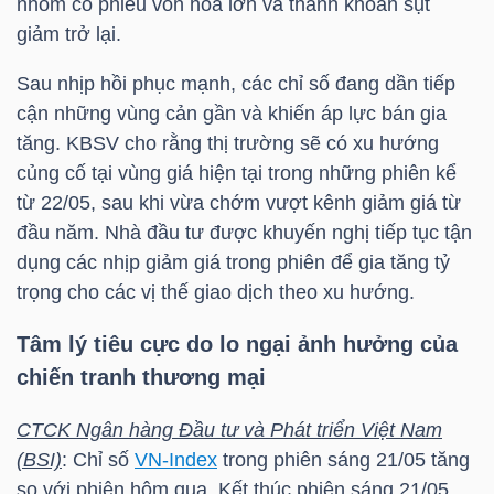
nhóm cổ phiếu vốn hoá lớn và thanh khoản sụt
giảm trở lại.
NGÀNH
Sau nhịp hồi phục mạnh, các chỉ số đang dần tiếp
cận những vùng cản gần và khiến áp lực bán gia
tăng. KBSV cho rằng thị trường sẽ có xu hướng
củng cố tại vùng giá hiện tại trong những phiên kể
DOANH
từ 22/05, sau khi vừa chớm vượt kênh giảm giá từ
NGHIỆP
đầu năm. Nhà đầu tư được khuyến nghị tiếp tục tận
dụng các nhịp giảm giá trong phiên để gia tăng tỷ
trọng cho các vị thế giao dịch theo xu hướng.
CỔ
Tâm lý tiêu cực do lo ngại ảnh hưởng của
PHIẾU
chiến tranh thương mại
CTCK Ngân hàng Đầu tư và Phát triển Việt Nam
PHÁI
(BSI)
: Chỉ số
VN-Index
trong phiên sáng 21/05 tăng
SINH
so với phiên hôm qua. Kết thúc phiên sáng 21/05,