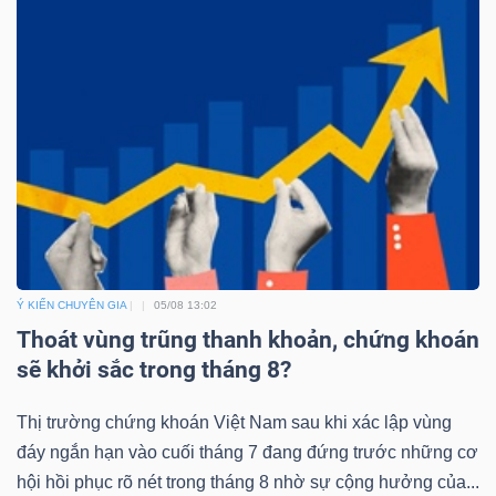
Công
cụ
đầu
tư
Ý KIẾN CHUYÊN GIA
05/08 13:02
Thoát vùng trũng thanh khoản, chứng khoán
Truyền
sẽ khởi sắc trong tháng 8?
thông
Thị trường chứng khoán Việt Nam sau khi xác lập vùng
tài
đáy ngắn hạn vào cuối tháng 7 đang đứng trước những cơ
chính
hội hồi phục rõ nét trong tháng 8 nhờ sự cộng hưởng của...