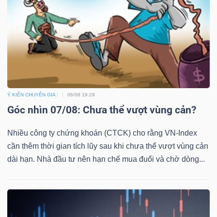
Bài
viết
của
tác
giả
(-)
Ý KIẾN CHUYÊN GIA
06/08 19:29
Góc nhìn 07/08: Chưa thể vượt vùng cản?
Báo
cáo
Nhiều công ty chứng khoán (CTCK) cho rằng VN-Index
phân
cần thêm thời gian tích lũy sau khi chưa thể vượt vùng cản
tích
dài hạn. Nhà đầu tư nên hạn chế mua đuổi và chờ dòng...
(-)
Thuật