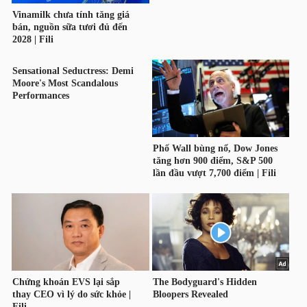
YẾU
TIÊU
DÙNG
THIẾT
YẾU
CHĂM
SÓC
SỨC
KHỎE