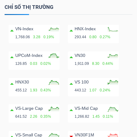
CHỈ SỐ THỊ TRƯỜNG
VN-Index
HNX-Index
1,768.06
3.28
0.19%
293.44
0.80
0.27%
UPCoM-Index
VN30
126.85
0.03
0.02%
1,911.09
8.30
0.44%
HNX30
VS 100
455.12
1.93
0.43%
443.12
1.07
0.24%
VS-Large Cap
VS-Mid Cap
641.52
2.26
0.35%
1,266.82
1.45
0.11%
VS-Small Cap
VN30F1M