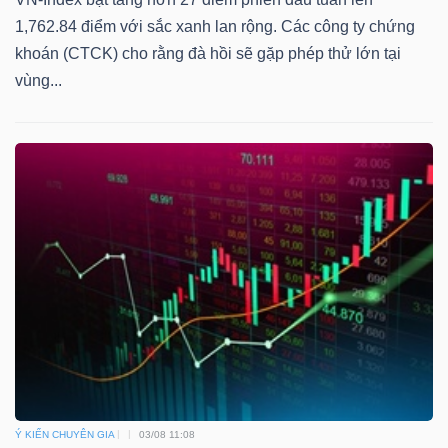
1,762.84 điểm với sắc xanh lan rộng. Các công ty chứng
khoán (CTCK) cho rằng đà hồi sẽ gặp phép thử lớn tại
vùng...
Ý KIẾN CHUYÊN GIA
03/08 11:08