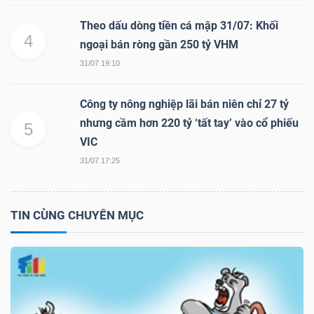
Mã
Theo dấu dòng tiền cá mập 31/07: Khối
chứng
4
ngoại bán ròng gần 250 tỷ VHM
khoán
31/07 19:10
(-)
Công ty nông nghiệp lãi bán niên chỉ 27 tỷ
Tất cả
Cổ phiếu
Chỉ số
Chứng chỉ quỹ
Chứng 
nhưng cầm hơn 220 tỷ ‘tất tay’ vào cổ phiếu
5
VIC
Lãnh
31/07 17:25
đạo
(-)
TIN CÙNG CHUYÊN MỤC
Tất cả
Người nội bộ
Người liên quan
Cổ đông lớn
Tin
tức
(-)