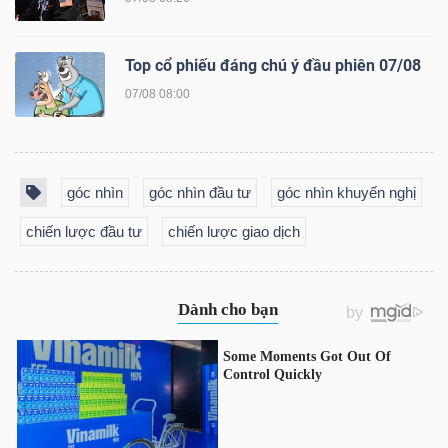
NGUYÊN
VẬT
Top cổ phiếu đáng chú ý đầu phiên 07/08
LIỆU
07/08 08:00
góc nhìn
góc nhìn đầu tư
góc nhìn khuyến nghị
CÔNG
NGHIỆP
chiến lược đầu tư
chiến lược giao dịch
TIÊU
DÙNG
KHÔNG
THIẾT