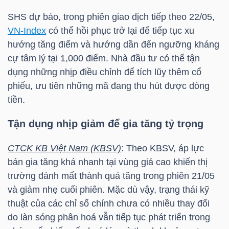
SHS dự báo, trong phiên giao dịch tiếp theo 22/05,
TÀI
VN-Index
có thể hồi phục trở lại để tiếp tục xu
CHÍNH
hướng tăng điểm và hướng dần đến ngưỡng kháng
CÁ
cự tâm lý tại 1,000 điểm. Nhà đầu tư có thể tận
NHÂN
dụng những nhịp điều chỉnh để tích lũy thêm cổ
phiếu, ưu tiên những mã đang thu hút được dòng
tiền.
PHÂN
Tận dụng nhịp giảm để gia tăng tỷ trọng
TÍCH
VIETSTOCKFINANCE
CTCK KB Việt Nam (KBSV)
: Theo KBSV, áp lực
bán gia tăng khá nhanh tại vùng giá cao khiến thị
trường đánh mất thành quả tăng trong phiên 21/05
và giảm nhẹ cuối phiên. Mặc dù vậy, trạng thái kỹ
thuật của các chỉ số chính chưa có nhiều thay đổi
VĨ
do làn sóng phân hoá vẫn tiếp tục phát triển trong
MÔ