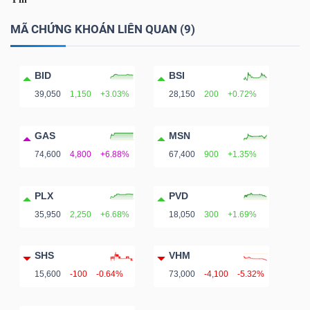
MÃ CHỨNG KHOÁN LIÊN QUAN (9)
TÀI
BID
BSI
CHÍNH
39,050
1,150
+3.03%
28,150
200
+0.72%
GAS
MSN
74,600
4,800
+6.88%
67,400
900
+1.35%
CÔNG
NGHỆ
PLX
PVD
THÔNG
35,950
2,250
+6.68%
18,050
300
+1.69%
TIN
SHS
VHM
15,600
-100
-0.64%
73,000
-4,100
-5.32%