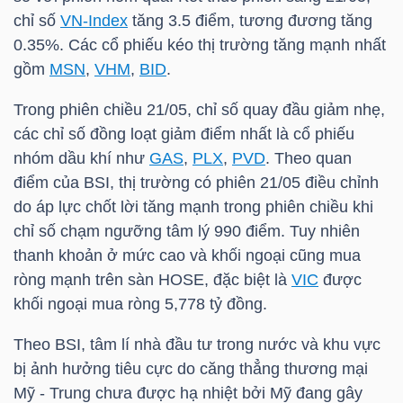
chỉ số
VN-Index
tăng 3.5 điểm, tương đương tăng
0.35%. Các cổ phiếu kéo thị trường tăng mạnh nhất
gồm
MSN
,
VHM
,
BID
.
TRÁI
PHIẾU
Trong phiên chiều 21/05, chỉ số quay đầu giảm nhẹ,
các chỉ số đồng loạt giảm điểm nhất là cổ phiếu
nhóm dầu khí như
GAS
,
PLX
,
PVD
. Theo quan
CÔNG
điểm của BSI, thị trường có phiên 21/05 điều chỉnh
do áp lực chốt lời tăng mạnh trong phiên chiều khi
CỤ
chỉ số chạm ngưỡng tâm lý 990 điểm. Tuy nhiên
ĐẦU
thanh khoản ở mức cao và khối ngoại cũng mua
TƯ
ròng mạnh trên sàn HOSE, đặc biệt là
VIC
được
khối ngoại mua ròng 5,778 tỷ đồng.
TRUY
Theo BSI, tâm lí nhà đầu tư trong nước và khu vực
XUẤT
bị ảnh hưởng tiêu cực do căng thẳng thương mại
DỮ
Mỹ - Trung chưa được hạ nhiệt bởi Mỹ đang gây