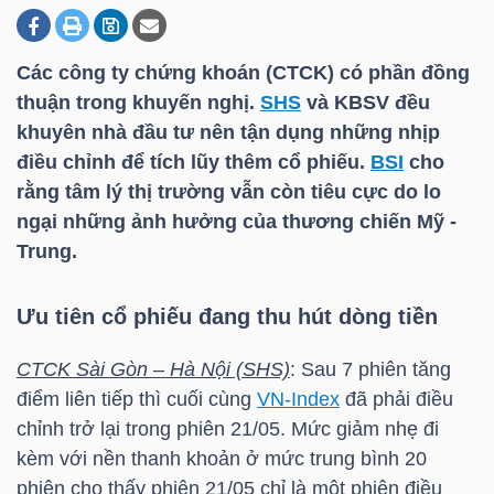
Các công ty chứng khoán (CTCK) có phần đồng
DOANH
thuận trong khuyến nghị.
SHS
và KBSV đều
NGHIỆP
khuyên nhà đầu tư nên tận dụng những nhịp
điều chỉnh để tích lũy thêm cổ phiếu.
BSI
cho
rằng tâm lý thị trường vẫn còn tiêu cực do lo
BẤT
ngại những ảnh hưởng của thương chiến Mỹ -
ĐỘNG
Trung.
SẢN
Ưu tiên cổ phiếu đang thu hút dòng tiền
CTCK Sài Gòn – Hà Nội (SHS)
: Sau 7 phiên tăng
TÀI
điểm liên tiếp thì cuối cùng
VN-Index
đã phải điều
CHÍNH
chỉnh trở lại trong phiên 21/05. Mức giảm nhẹ đi
kèm với nền thanh khoản ở mức trung bình 20
phiên cho thấy phiên 21/05 chỉ là một phiên điều