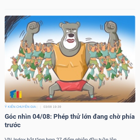
Dữ
liệu
tài
chính
Ý KIẾN CHUYÊN GIA
03/08 19:39
Góc nhìn 04/08: Phép thử lớn đang chờ phía
trước
VN-Index bật tăng hơn 27 điểm phiên đầu tuần lên