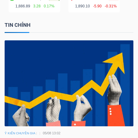
1,886.89
3.28
0.17%
1,890.10
-5.90
-0.31%
TIN CHÍNH
05/08 13:02
Ý KIẾN CHUYÊN GIA