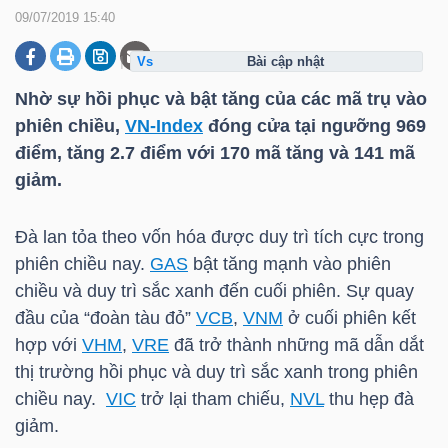
09/07/2019 15:40
bài cập nhật
DOANH
NGHIỆP
Nhờ sự hồi phục và bật tăng của các mã trụ vào
phiên chiều,
VN-Index
đóng cửa tại ngưỡng 969
điểm, tăng 2.7 điểm với 170 mã tăng và 141 mã
giảm.
BẤT
ĐỘNG
Đà lan tỏa theo vốn hóa được duy trì tích cực trong
SẢN
phiên chiều nay.
GAS
bật tăng mạnh vào phiên
chiều và duy trì sắc xanh đến cuối phiên. Sự quay
đầu của “đoàn tàu đỏ”
VCB
,
VNM
ở cuối phiên kết
TÀI
hợp với
VHM
,
VRE
đã trở thành những mã dẫn dắt
CHÍNH
thị trường hồi phục và duy trì sắc xanh trong phiên
chiều nay.
VIC
trở lại tham chiếu,
NVL
thu hẹp đà
giảm.