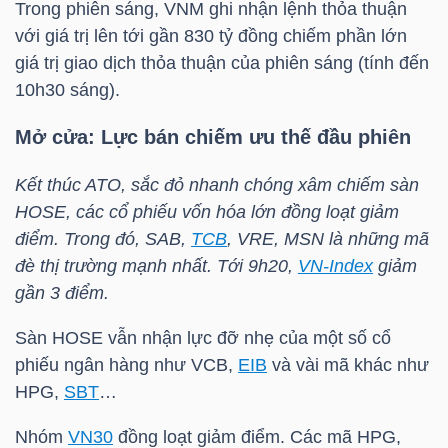
Trong phiên sáng, VNM ghi nhận lệnh thỏa thuận
NGUYÊN
với giá trị lên tới gần 830 tỷ đồng chiếm phần lớn
VẬT
giá trị giao dịch thỏa thuận của phiên sáng (tính đến
LIỆU
10h30 sáng).
Mở cửa: Lực bán chiếm ưu thế đầu phiên
Kết thúc ATO, sắc đỏ nhanh chóng xâm chiếm sàn
CÔNG
HOSE, các cổ phiếu vốn hóa lớn đồng loạt giảm
NGHIỆP
điểm. Trong đó, SAB,
TCB
, VRE, MSN là những mã
đè thị trường mạnh nhất. Tới 9h20,
VN-Index
giảm
gần 3 điểm.
Sàn HOSE vẫn nhận lực đỡ nhẹ của một số cổ
TIÊU
phiếu ngân hàng như VCB,
EIB
và vài mã khác như
DÙNG
HPG,
SBT
…
KHÔNG
THIẾT
Nhóm
VN30
đồng loạt giảm điểm. Các mã HPG,