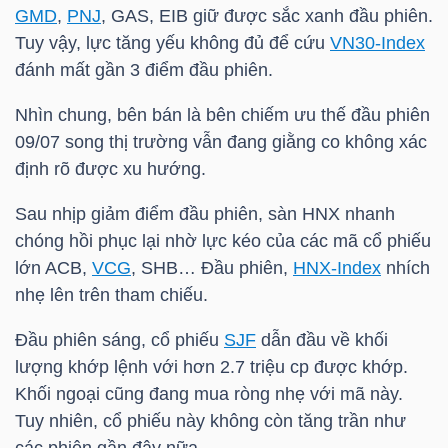
YẾU
GMD
,
PNJ
, GAS, EIB giữ được sắc xanh đầu phiên.
Tuy vậy, lực tăng yếu không đủ để cứu
VN30-Index
đánh mất gần 3 điểm đầu phiên.
Nhìn chung, bên bán là bên chiếm ưu thế đầu phiên
TIÊU
09/07 song thị trường vẫn đang giằng co không xác
DÙNG
định rõ được xu hướng.
THIẾT
Sau nhịp giảm điểm đầu phiên, sàn HNX nhanh
YẾU
chóng hồi phục lại nhờ lực kéo của các mã cổ phiếu
lớn ACB,
VCG
, SHB… Đầu phiên,
HNX-Index
nhích
nhẹ lên trên tham chiếu.
CHĂM
Đầu phiên sáng, cổ phiếu
SJF
dẫn đầu về khối
SÓC
lượng khớp lệnh với hơn 2.7 triệu cp được khớp.
Khối ngoại cũng đang mua ròng nhẹ với mã này.
SỨC
Tuy nhiên, cổ phiếu này không còn tăng trần như
KHỎE