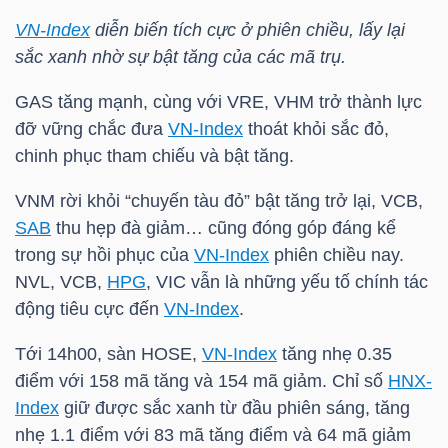
VN-Index
diễn biến tích cực ở phiên chiều, lấy lại
TÀI
sắc xanh nhờ sự bật tăng của các mã trụ.
CHÍNH
GAS tăng mạnh, cùng với VRE, VHM trở thành lực
CÁ
đỡ vững chắc đưa
VN-Index
thoát khỏi sắc đỏ,
NHÂN
chinh phục tham chiếu và bật tăng.
VNM rời khỏi “chuyến tàu đỏ” bật tăng trở lại, VCB,
PHÂN
SAB
thu hẹp đà giảm… cũng đóng góp đáng kể
TÍCH
trong sự hồi phục của
VN-Index
phiên chiều nay.
NVL, VCB,
HPG
, VIC vẫn là những yếu tố chính tác
VIETSTOCKFINANCE
động tiêu cực đến
VN-Index
.
Tới 14h00, sàn HOSE,
VN-Index
tăng nhẹ 0.35
điểm với 158 mã tăng và 154 mã giảm. Chỉ số
HNX-
VĨ
Index
giữ được sắc xanh từ đầu phiên sáng, tăng
MÔ
nhẹ 1.1 điểm với 83 mã tăng điểm và 64 mã giảm