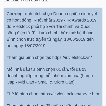
các phiên gần đây nữa.
Chương trình bình chọn Doanh nghiệp niêm yết
có hoạt động IR tốt nhất 2019 - IR Awards 2019
TÀI
do Vietstock phối hợp với Tài chính và Cuộc
CHÍNH
sống điện tử (FiLi.vn) chính thức mở hệ thống
Bình chọn trực tuyến từ ngày 18/06/2019 đến
hết ngày 18/07/2019.
Tham gia bình chọn tại: https://ir.vietstock.vn/
CÔNG
NGHỆ
Mỗi nhà đầu tư bình chọn 01 lần, tối đa 03
THÔNG
doanh nghiệp trong mỗi nhóm vốn hóa (Large
TIN
Cap - Mid Cap - Small & Micro Cap).
Thể lệ bình chọn: https://ir.vietstock.vn/the-le.htm
Tham gia bình chọn để nhận nhiều phần quà