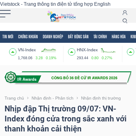
Vietstock - Trang thông tin điện tử tổng hợp
English
TIN MỚI
CHỨNG KHOÁN
DOANH NGHIỆP
BẤT ĐỘNG SẢN
TÀI CHÍNH
HÀNG HÓA
KIN
Tất cả
Tính năng
Ngành
Mã chứng khoán
Lãnh
VN-Index
HNX-Index
Tính
1,768.06
3.28
0.19%
293.44
0.80
0.27%
năng
(-)
VIETSTOCK
Trang chủ
Nhận định - Phân tích
Nhận định thị trường
Nhịp đập Thị trường 09/07: VN-
Index đóng cửa trong sắc xanh với
CHỨNG
thanh khoản cải thiện
KHOÁN