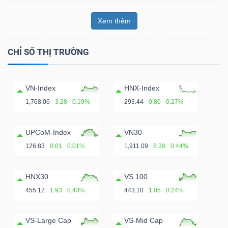
Xem thêm
CHỈ SỐ THỊ TRƯỜNG
VN-Index
HNX-Index
1,768.06
3.28
0.19%
293.44
0.80
0.27%
UPCoM-Index
VN30
126.83
0.01
0.01%
1,911.09
8.30
0.44%
HNX30
VS 100
455.12
1.93
0.43%
443.10
1.05
0.24%
VS-Large Cap
VS-Mid Cap