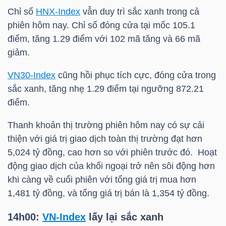
HÀNG
Chỉ số
HNX-Index
vẫn duy trì sắc xanh trong cả
HÓA
phiên hôm nay. Chỉ số đóng cửa tại mốc 105.1
điểm, tăng 1.29 điểm với 102 mã tăng và 66 mã
giảm.
KINH
VN30-Index
cũng hồi phục tích cực, đóng cửa trong
TẾ
sắc xanh, tăng nhẹ 1.29 điểm tại ngưỡng 872.21
điểm.
Thanh khoản thị trường phiên hôm nay có sự cải
THẾ
thiện với giá trị giao dịch toàn thị trường đạt hơn
GIỚI
5,024 tỷ đồng, cao hơn so với phiên trước đó. Hoạt
động giao dịch của khối ngoại trở nên sôi động hơn
khi càng về cuối phiên với tổng giá trị mua hơn
ĐÔNG
1,481 tỷ đồng, và tổng giá trị bán là 1,354 tỷ đồng.
DƯƠNG
14h00:
VN-Index
lấy lại sắc xanh