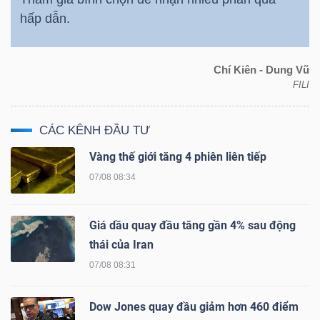
DỊCH
hấp dẫn.
VỤ
TRUYỀN
THÔNG
Chí Kiên - Dung Vũ
FILI
CÁC KÊNH ĐẦU TƯ
TIỆN
Vàng thế giới tăng 4 phiên liên tiếp
ÍCH
07/08 08:34
Giá dầu quay đầu tăng gần 4% sau động
thái của Iran
BẤT
07/08 08:31
ĐỘNG
SẢN
Dow Jones quay đầu giảm hơn 460 điểm