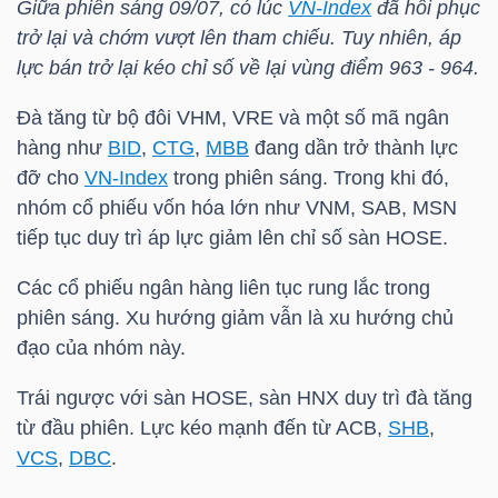
Giữa phiên sáng 09/07, có lúc
VN-Index
đã hồi phục
LIỆU
trở lại và chớm vượt lên tham chiếu. Tuy nhiên, áp
lực bán trở lại kéo chỉ số về lại vùng điểm 963 - 964.
Ngành
(-)
Đà tăng từ bộ đôi VHM, VRE và một số mã ngân
hàng như
BID
,
CTG
,
MBB
đang dần trở thành lực
VS-
đỡ cho
VN-Index
trong phiên sáng. Trong khi đó,
SECTOR
nhóm cổ phiếu vốn hóa lớn như VNM, SAB, MSN
tiếp tục duy trì áp lực giảm lên chỉ số sàn HOSE.
Các cổ phiếu ngân hàng liên tục rung lắc trong
phiên sáng. Xu hướng giảm vẫn là xu hướng chủ
đạo của nhóm này.
NĂNG
LƯỢNG
Trái ngược với sàn HOSE, sàn HNX duy trì đà tăng
từ đầu phiên. Lực kéo mạnh đến từ ACB,
SHB
,
VCS
,
DBC
.