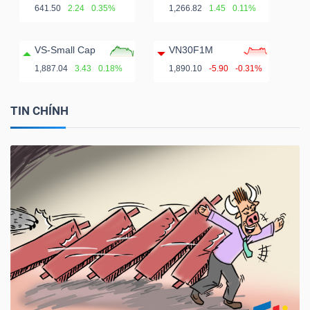
641.50
2.24
0.35%
1,266.82
1.45
0.11%
VS-Small Cap
VN30F1M
1,887.04
3.43
0.18%
1,890.10
-5.90
-0.31%
TIN CHÍNH