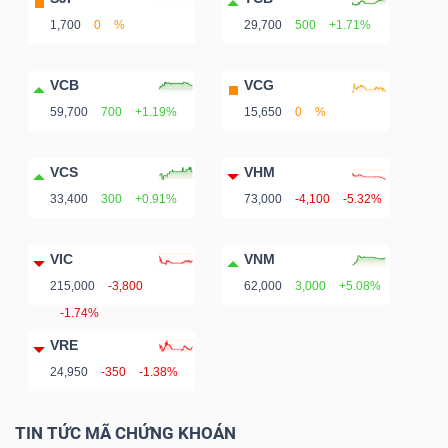
1,700
0
%
29,700
500
+1.71%
VCB
VCG
Dữ
59,700
700
+1.19%
15,650
0
%
liệu
tài
VCS
VHM
chính
33,400
300
+0.91%
73,000
-4,100
-5.32%
VIC
VNM
215,000
-3,800
62,000
3,000
+5.08%
-1.74%
VRE
24,950
-350
-1.38%
TIN TỨC MÃ CHỨNG KHOÁN