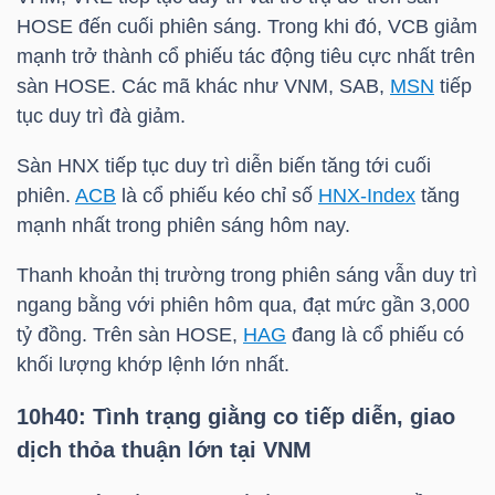
HOSE đến cuối phiên sáng. Trong khi đó, VCB giảm
mạnh trở thành cổ phiếu tác động tiêu cực nhất trên
sàn HOSE. Các mã khác như VNM, SAB,
MSN
tiếp
TRÁI
tục duy trì đà giảm.
PHIẾU
Sàn HNX tiếp tục duy trì diễn biến tăng tới cuối
phiên.
ACB
là cổ phiếu kéo chỉ số
HNX-Index
tăng
CÔNG
mạnh nhất trong phiên sáng hôm nay.
CỤ
Thanh khoản thị trường trong phiên sáng vẫn duy trì
ĐẦU
ngang bằng với phiên hôm qua, đạt mức gần 3,000
TƯ
tỷ đồng. Trên sàn HOSE,
HAG
đang là cổ phiếu có
khối lượng khớp lệnh lớn nhất.
10h40: Tình trạng giằng co tiếp diễn, giao
TRUY
dịch thỏa thuận lớn tại VNM
XUẤT
DỮ