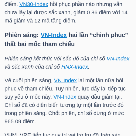
điểm.
VN30-Index
hồi phục phần nào nhưng vẫn
chưa lấy lại được sắc xanh, giảm 0.86 điểm với 14
mã giảm và 12 mã tăng điểm.
NGÀNH
Phiên sáng:
VN-Index
hai lần “chinh phục”
thất bại mốc tham chiếu
DOANH
Phiên sáng kết thúc với sắc đỏ của chỉ số
VN-Index
NGHIỆP
và sắc xanh của chỉ số
HNX-Index
.
Về cuối phiên sáng,
VN-Index
lại một lần nữa hồi
CỔ
phục về tham chiếu. Tuy nhiên, lực đẩy lại tiếp tục
PHIẾU
suy yếu ở mốc này.
VN-Index
quay đầu giảm lại.
Chỉ số đã có diễn biến tương tự một lần trước đó
trong phiên sáng. Chốt phiên, chỉ số dừng ở mức
965.09 điểm.
PHÁI
SINH
VHM, VRE tiếp tục duy trì vai trò trụ đỡ trên sàn