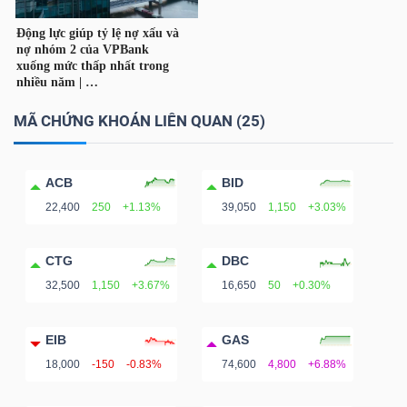
ngữ
(-)
Dịch
vụ
MÃ CHỨNG KHOÁN LIÊN QUAN (25)
(-)
ACB
BID
22,400
250
+1.13%
39,050
1,150
+3.03%
Đào
tạo
CTG
DBC
32,500
1,150
+3.67%
16,650
50
+0.30%
EIB
GAS
Sách
18,000
-150
-0.83%
74,600
4,800
+6.88%
tài
chính