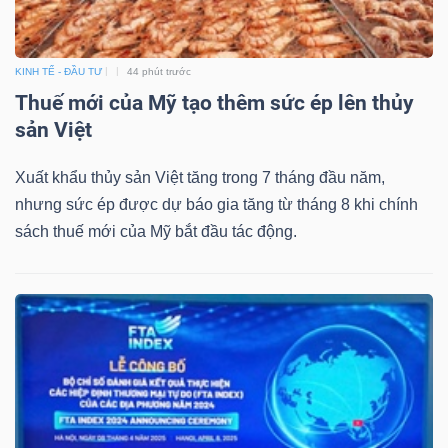
KINH TẾ - ĐẦU TƯ
44 phút trước
TÀI
Thuế mới của Mỹ tạo thêm sức ép lên thủy
CHÍNH
sản Việt
Xuất khẩu thủy sản Việt tăng trong 7 tháng đầu năm,
nhưng sức ép được dự báo gia tăng từ tháng 8 khi chính
sách thuế mới của Mỹ bắt đầu tác động.
CÔNG
NGHỆ
THÔNG
TIN