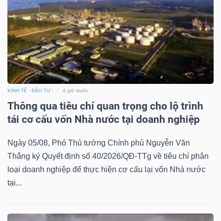
Mã
chứng
khoán
(-)
Tất cả
Cổ phiếu
Chỉ số
Chứng chỉ quỹ
Chứng 
KINH TẾ - ĐẦU TƯ
4 giờ trước
Lãnh
Thông qua tiêu chí quan trọng cho lộ trình
đạo
tái cơ cấu vốn Nhà nước tại doanh nghiệp
(-)
Ngày 05/08, Phó Thủ tướng Chính phủ Nguyễn Văn
Tất cả
Người nội bộ
Người liên quan
Cổ đông lớn
Thắng ký Quyết định số 40/2026/QĐ-TTg về tiêu chí phân
loại doanh nghiệp để thực hiện cơ cấu lại vốn Nhà nước
Tin
tại...
tức
(-)