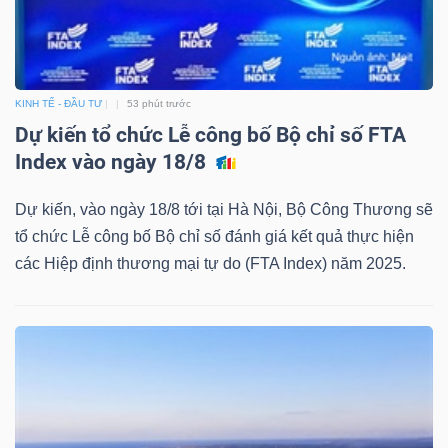
DỊCH
VỤ
TRUYỀN
THÔNG
KINH TẾ - ĐẦU TƯ
53 phút trước
Dự kiến tổ chức Lễ công bố Bộ chỉ số FTA
Index vào ngày 18/8
Dự kiến, vào ngày 18/8 tới tại Hà Nội, Bộ Công Thương sẽ
TIỆN
tổ chức Lễ công bố Bộ chỉ số đánh giá kết quả thực hiện
ÍCH
các Hiệp định thương mại tự do (FTA Index) năm 2025.
BẤT
ĐỘNG
SẢN