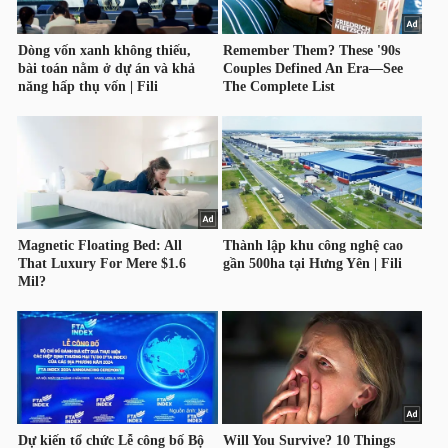
NGUYÊN
VẬT
LIỆU
CÔNG
NGHIỆP
TIÊU
DÙNG
KHÔNG
THIẾT