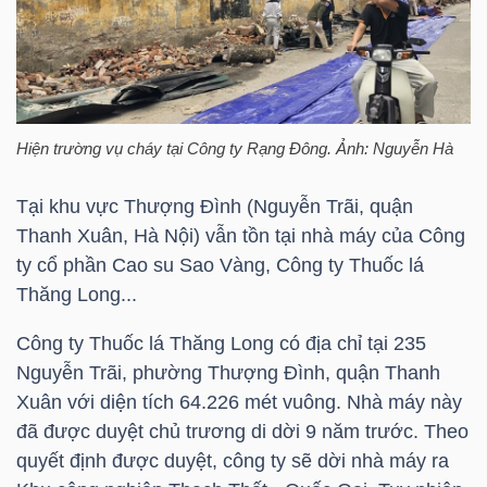
HÀNG
HÓA
KINH
Hiện trường vụ cháy tại Công ty Rạng Đông. Ảnh: Nguyễn Hà
TẾ
Tại khu vực Thượng Đình (Nguyễn Trãi, quận
Thanh Xuân, Hà Nội) vẫn tồn tại nhà máy của Công
ty cổ phần Cao su Sao Vàng, Công ty Thuốc lá
THẾ
Thăng Long...
GIỚI
Công ty Thuốc lá Thăng Long có địa chỉ tại 235
Nguyễn Trãi, phường Thượng Đình, quận Thanh
Xuân với diện tích 64.226 mét vuông. Nhà máy này
ĐÔNG
đã được duyệt chủ trương di dời 9 năm trước. Theo
DƯƠNG
quyết định được duyệt, công ty sẽ dời nhà máy ra