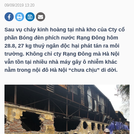
09/09/2019 13:20
DOANH
NGHIỆP
Sau vụ cháy kinh hoàng tại nhà kho của Cty cổ
phần Bóng đèn phích nước Rạng Đông hôm
28.8, 27 kg thuỷ ngân độc hại phát tán ra môi
trường. Không chỉ cty Rạng Đông mà Hà Nội
BẤT
vẫn tồn tại nhiều nhà máy gây ô nhiễm khác
ĐỘNG
nằm trong nội đô Hà Nội “chưa chịu” di dời.
SẢN
TÀI
CHÍNH