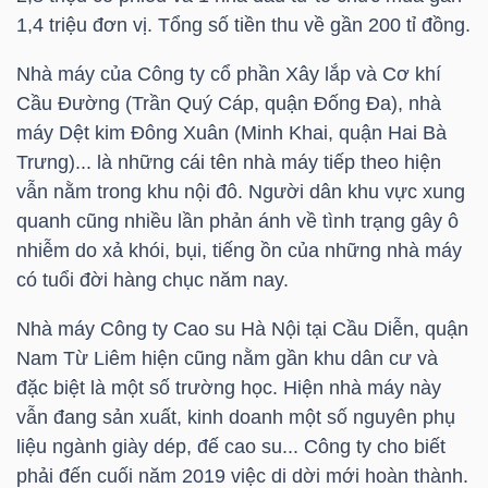
1,4 triệu đơn vị. Tổng số tiền thu về gần 200 tỉ đồng.
Nhà máy của Công ty cổ phần Xây lắp và Cơ khí
NGÀNH
Cầu Đường (Trần Quý Cáp, quận Đống Đa), nhà
máy Dệt kim Đông Xuân (Minh Khai, quận Hai Bà
Trưng)... là những cái tên nhà máy tiếp theo hiện
DOANH
vẫn nằm trong khu nội đô. Người dân khu vực xung
NGHIỆP
quanh cũng nhiều lần phản ánh về tình trạng gây ô
nhiễm do xả khói, bụi, tiếng ồn của những nhà máy
có tuổi đời hàng chục năm nay.
CỔ
Nhà máy Công ty Cao su Hà Nội tại Cầu Diễn, quận
PHIẾU
Nam Từ Liêm hiện cũng nằm gần khu dân cư và
đặc biệt là một số trường học. Hiện nhà máy này
vẫn đang sản xuất, kinh doanh một số nguyên phụ
PHÁI
liệu ngành giày dép, đế cao su... Công ty cho biết
phải đến cuối năm 2019 việc di dời mới hoàn thành.
SINH