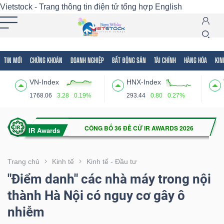
Vietstock - Trang thông tin điện tử tổng hợp
English
TIN MỚI
CHỨNG KHOÁN
DOANH NGHIỆP
BẤT ĐỘNG SẢN
TÀI CHÍNH
HÀNG HÓA
KIN
Tất cả
Tính năng
Ngành
Mã chứng khoán
Lãnh
VN-Index
HNX-Index
Tính
1768.06
3.28
0.19%
293.44
0.80
0.27%
năng
(-)
VIETSTOCK
Trang chủ
Kinh tế
Kinh tế - Đầu tư
"Điểm danh" các nhà máy trong nội
thành Hà Nội có nguy cơ gây ô
CHỨNG
nhiễm
KHOÁN