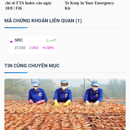
YẾU
MÃ CHỨNG KHOÁN LIÊN QUAN (1)
TIÊU
SRC
DÙNG
37,550
2,450
+6.98%
THIẾT
YẾU
TIN CÙNG CHUYÊN MỤC
CHĂM
SÓC
SỨC
KHỎE