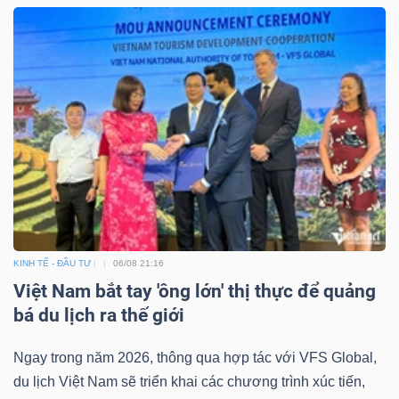
ngữ
(-)
Dịch
vụ
(-)
Đào
tạo
KINH TẾ - ĐẦU TƯ
06/08 21:16
Việt Nam bắt tay 'ông lớn' thị thực để quảng
bá du lịch ra thế giới
Sách
Ngay trong năm 2026, thông qua hợp tác với VFS Global,
tài
du lịch Việt Nam sẽ triển khai các chương trình xúc tiến,
chính