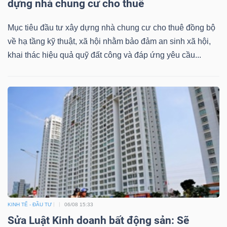
dựng nhà chung cư cho thuê
Mục tiêu đầu tư xây dựng nhà chung cư cho thuê đồng bộ
về hạ tầng kỹ thuật, xã hội nhằm bảo đảm an sinh xã hội,
Dữ
khai thác hiệu quả quỹ đất công và đáp ứng yêu cầu...
liệu
tài
chính
KINH TẾ - ĐẦU TƯ
06/08 15:33
Sửa Luật Kinh doanh bất động sản: Sẽ