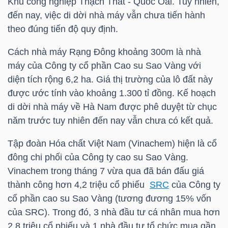
Khu công nghiệp Thạch Thất - Quốc Oai. Tuy nhiên,
đến nay, việc di dời nhà máy vẫn chưa tiến hành
TÀI
theo đúng tiến độ quy định.
CHÍNH
Cách nhà máy Rạng Đông khoảng 300m là nhà
CÁ
máy của Công ty cổ phần Cao su Sao Vàng với
NHÂN
diện tích rộng 6,2 ha. Giá thị trường của lô đất này
được ước tính vào khoảng 1.300 tỉ đồng. Kế hoạch
di dời nhà máy về Hà Nam được phê duyệt từ chục
PHÂN
năm trước tuy nhiên đến nay vẫn chưa có kết quả.
TÍCH
Tập đoàn Hóa chất Việt Nam (Vinachem) hiện là cổ
VIETSTOCKFINANCE
đông chi phối của Công ty cao su Sao Vàng.
Vinachem trong tháng 7 vừa qua đã bán đấu giá
thành công hơn 4,2 triệu cổ phiếu
SRC
của Công ty
cổ phần cao su Sao Vàng (tương đương 15% vốn
VĨ
của SRC). Trong đó, 3 nhà đầu tư cá nhân mua hơn
MÔ
2,8 triệu cổ phiếu và 1 nhà đầu tư tổ chức mua gần