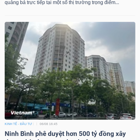
quảng bá trực tiếp tại một số thị trường trọng điểm...
Công
cụ
đầu
tư
Truyền
thông
tài
KINH TẾ - ĐẦU TƯ
06/08 16:45
chính
Ninh Bình phê duyệt hơn 500 tỷ đồng xây