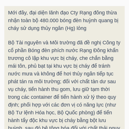
Mới đây, đại diện lãnh đạo Cty Rạng đông thừa
nhận toàn bộ 480.000 bóng đèn huỳnh quang bị
TRÁI
cháy sử dụng thủy ngân (Hg) lỏng
PHIẾU
Bộ Tài nguyên và Môi trường đã đề nghị Công ty
cổ phần Bóng đèn phích nước Rạng Đông khẩn
trương cô lập khu vực bị cháy, che chắn bằng
CÔNG
mái tôn, phủ bạt tại khu vực bị cháy để tránh
CỤ
nước mưa và không để hơi thủy ngân tiếp tục
ĐẦU
phát tán ra môi trường; đối với chất tàn dư sau
TƯ
vụ cháy, tiến hành thu gom, lưu giữ tạm thời
trong các container để tiến hành xử lý theo quy
định; phối hợp với các đơn vị có năng lực (như
TRUY
Bộ Tư lệnh Hóa học, Bộ Quốc phòng) để tiến
XUẤT
hành tẩy độc khu vực bị cháy bằng bột lưu
DỮ
huỳnh, sau đó bê tông hóa đối với chất thải nguy