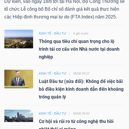
Dự kiến, vào ngày 18/8 tới tại Hà Nội, Bộ Công Thương sẽ
tổ chức Lễ công bố Bộ chỉ số đánh giá kết quả thực hiện
các Hiệp định thương mại tự do (FTA Index) năm 2025.
KINH TẾ - ĐẦU TƯ
4 giờ trước
Thông qua tiêu chí quan trọng cho lộ
trình tái cơ cấu vốn Nhà nước tại doanh
nghiệp
KINH TẾ - ĐẦU TƯ
06/08 09:27
Luật Đầu tư (sửa đổi): Không để việc bãi
bỏ điều kiện kinh doanh dẫn đến khoảng
trống quản lý
KINH TẾ - ĐẦU TƯ
05/08 20:02
Cơ hội và rủi ro từ công nghệ thu hồi