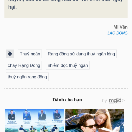
LIỆU
hại.
Ngành
Mi Vân
(-)
LAO ĐỘNG
VS-
SECTOR
Thuỷ ngân
Rạng đông sử dụng thuỷ ngân lỏng
cháy Rạng Đông
nhiễm độc thuỷ ngân
thuỷ ngân rạng đông
NĂNG
LƯỢNG