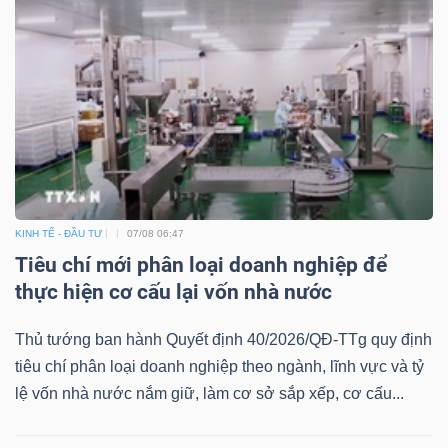
Bài
viết
của
tác
giả
(-)
KINH TẾ - ĐẦU TƯ
07/08 06:47
Báo
Tiêu chí mới phân loại doanh nghiệp để
cáo
thực hiện cơ cấu lại vốn nhà nước
phân
tích
Thủ tướng ban hành Quyết định 40/2026/QĐ-TTg quy định
(-)
tiêu chí phân loại doanh nghiệp theo ngành, lĩnh vực và tỷ
lệ vốn nhà nước nắm giữ, làm cơ sở sắp xếp, cơ cấu...
Thuật