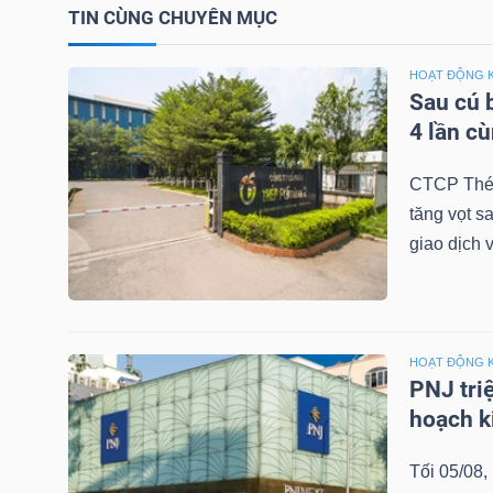
TIN CÙNG CHUYÊN MỤC
TÀI
HOẠT ĐỘNG 
CHÍNH
Sau cú 
CÁ
4 lần c
NHÂN
CTCP Thép
tăng vọt s
giao dịch 
PHÂN
TÍCH
VIETSTOCKFINANCE
HOẠT ĐỘNG 
PNJ tri
hoạch k
VĨ
MÔ
Tối 05/08