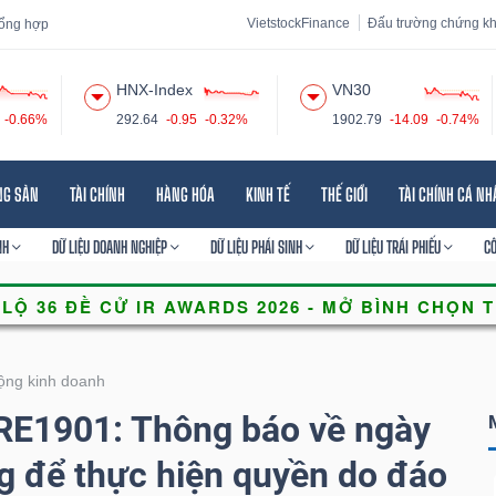
VietstockFinance
Đấu trường chứng k
 tổng hợp
HNX-Index
VN30
-0.66%
292.64
-0.95
-0.32%
1902.79
-14.09
-0.74%
 đạo
Tin tức
Báo cáo phân tích
Thuật ngữ
Dịch vụ
NG SẢN
TÀI CHÍNH
HÀNG HÓA
KINH TẾ
THẾ GIỚI
TÀI CHÍNH CÁ N
NH
DỮ LIỆU DOANH NGHIỆP
DỮ LIỆU PHÁI SINH
DỮ LIỆU TRÁI PHIẾU
C
ộng kinh doanh
E1901: Thông báo về ngày
g để thực hiện quyền do đáo