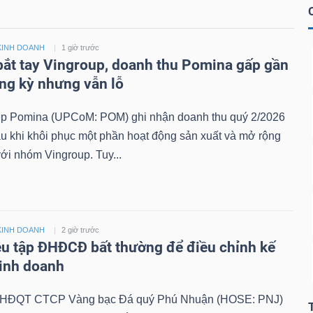
KINH DOANH
1 giờ trước
bắt tay Vingroup, doanh thu Pomina gấp gần
ùng kỳ nhưng vẫn lỗ
 Pomina (UPCoM: POM) ghi nhận doanh thu quý 2/2026
au khi khôi phục một phần hoạt động sản xuất và mở rộng
với nhóm Vingroup. Tuy...
KINH DOANH
2 giờ trước
ệu tập ĐHĐCĐ bất thường để điều chỉnh kế
inh doanh
, HĐQT CTCP Vàng bạc Đá quý Phú Nhuận (HOSE: PNJ)