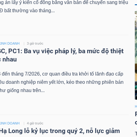
 án lấy ý kiến cổ đông bằng văn bản để chuyển sang triệu
 bất thường vào tháng...
KINH DOANH
3 giờ trước
C, PC1: Ba vụ việc pháp lý, ba mức độ thiệt
c nhau
 đến tháng 7/2026, cơ quan điều tra khởi tố lãnh đạo cấp
iều doanh nghiệp niêm yết lớn, kéo theo những phiên bán
hư giống nhau trên...
H
KINH DOANH
4 giờ trước
Hạ Long lỗ kỷ lục trong quý 2, nỗ lực giảm