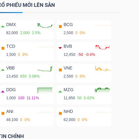
CỔ PHIẾU MỚI LÊN SÀN
DMX
BCG
82,000
2,000
2.5%
2,500
0
0%
TCD
BVB
1,500
0
0%
12,450
-50
-0.4%
VBB
VNE
13,450
650
5.08%
2,500
0
0%
DDG
MZG
1,000
100
11.11%
11,950
50
0.42%
ANI
NHD
48,100
0
0%
62,000
0
0%
TIN CHÍNH