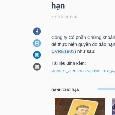
hạn
31/10/2019 08:26
DOANH
NGHIỆP
Công ty Cổ phần Chứng khoá
để thực hiện quyền do đáo hạ
BẤT
CVRE1901
) như sau:
ĐỘNG
SẢN
Tài liệu đính kèm:
20191031_20191030 -
CVRE1901
- TB ngay
TÀI
Chứng quyền CVRE1901: Thông
CHÍNH
quyền do đáo hạn