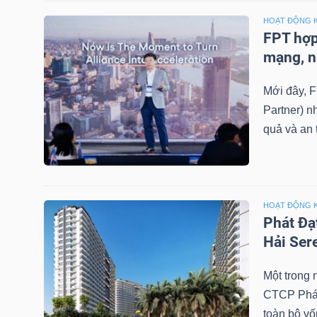
LIỆU
HOẠT ĐỘNG 
FPT hợp
Ngành
mạng, n
(-)
Mới đây, F
VS-
Partner) n
SECTOR
quả và an 
HOẠT ĐỘNG 
Phát Đạt
NĂNG
Hải Ser
LƯỢNG
Một trong
CTCP Phát 
toàn bộ vố