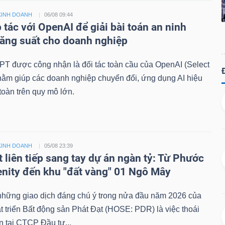
KINH DOANH
06/08 09:44
 tác với OpenAI để giải bài toán an ninh
ăng suất cho doanh nghiệp
PT được công nhận là đối tác toàn cầu của OpenAI (Select
hằm giúp các doanh nghiệp chuyển đổi, ứng dụng AI hiệu
toàn trên quy mô lớn.
KINH DOANH
05/08 23:39
 liên tiếp sang tay dự án ngàn tỷ: Từ Phước
enity đến khu "đất vàng" 01 Ngô Mây
 những giao dịch đáng chú ý trong nửa đầu năm 2026 của
triển Bất động sản Phát Đạt (HOSE: PDR) là việc thoái
n tại CTCP Đầu tư...