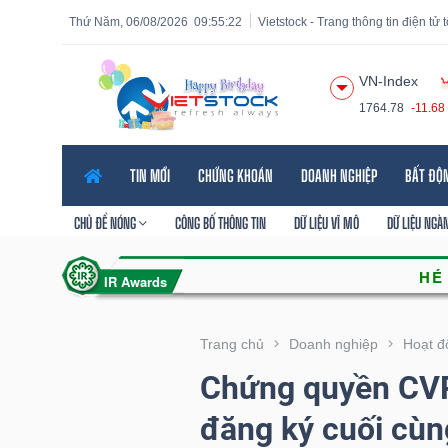
Thứ Năm, 06/08/2026
09:55:23
Vietstock - Trang thông tin điện tử
VN-Index
1764.78
-11.68
Tất cả
Tính năng
Ngành
Mã chứng khoán
Lãnh
TIN MỚI
CHỨNG KHOÁN
DOANH NGHIỆP
BẤT ĐỘ
Tính
năng
CHỦ ĐỀ NÓNG
CÔNG BỐ THÔNG TIN
DỮ LIỆU VĨ MÔ
DỮ LIỆU NGÀ
(-)
VIETSTOCK
Trang chủ
Doanh nghiệp
Hoạt đ
Chứng quyền CVR
CHỨNG
đăng ký cuối cùn
KHOÁN