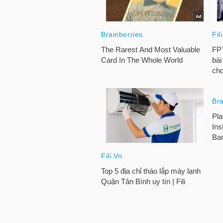
HÀNG
HÓA
KINH
TẾ
THẾ
GIỚI
ĐÔNG
DƯƠNG