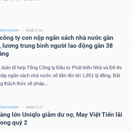
KINH DOANH
05/08 17:54
công ty con nộp ngân sách nhà nước gần
ỷ, lương trung bình người lao động gần 38
háng
toàn tổ hợp Tổng Công ty Đầu tư Phát triển Nhà và Đô thị
ộp ngân sách nhà nước số tiền lên tới 1,951 tỷ đồng. Bất
 thách thức về pháp...
KINH DOANH
05/08 17:17
àng lớn Uniqlo giảm dư nợ, May Việt Tiến lãi
rong quý 2