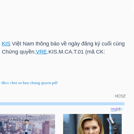
n
KIS
Việt Nam thông báo về ngày đăng ký cuối cùng
n Chứng quyền.
VRE
.
KIS
.M.CA.T.01 (mã CK:
 dkcc chot so huu chung quyen.pdf
HOSE
 báo về ngày đăng ký cuối cùng để thực hiện