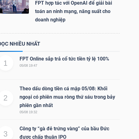
FPT hợp tác với OpenAI để giải bài
toán an ninh mạng, năng suất cho
doanh nghiệp
ĐỌC NHIỀU NHẤT
FPT Online sắp trả cổ tức tiền tỷ lệ 100%
1
05/08 19:47
Theo dấu dòng tiền cá mập 05/08: Khối
2
ngoại có phiên mua ròng thứ sáu trong bảy
phiên gần nhất
05/08 19:32
Công ty “gà đẻ trứng vàng” của bầu Đức
3
được chấp thuận IPO