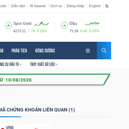
hoán
Diễn đàn
IR Awards
Dịch vụ
Đăng nhập
English
Spot Gold
Dầu
4273.11
7.79
0.18%
75.39
0.40
0.53%
HÂN
PHÂN TÍCH
ĐÔNG DƯƠNG
ÔNG CỤ ĐẦU TƯ
TRUY XUẤT DỮ LIỆU
MÃ CHỨNG KHOÁN LIÊN QUAN (1)
VRE