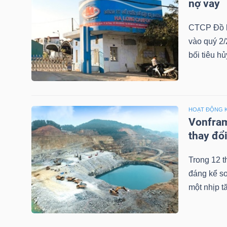
nợ vay
CTCP Đồ h
TRÁI
vào quý 2/
PHIẾU
bối tiêu h
CÔNG
HOẠT ĐỘNG 
CỤ
Vonfram
ĐẦU
thay đổi
TƯ
Trong 12 t
đáng kể so
một nhịp t
TRUY
XUẤT
DỮ