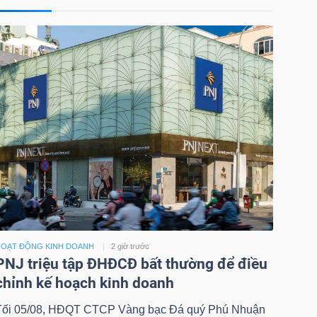
OẠT ĐỘNG KINH DOANH
2 giờ trước
PNJ triệu tập ĐHĐCĐ bất thường để điều
chỉnh kế hoạch kinh doanh
Tối 05/08, HĐQT CTCP Vàng bạc Đá quý Phú Nhuận