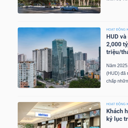
NGUYÊN
VẬT
LIỆU
HOẠT ĐỘNG 
HUD và 
2,000 t
triệu/t
CÔNG
NGHIỆP
Năm 2025, 
(HUD) đã n
chấp những
TIÊU
HOẠT ĐỘNG 
DÙNG
Khách h
KHÔNG
kỷ lục t
THIẾT