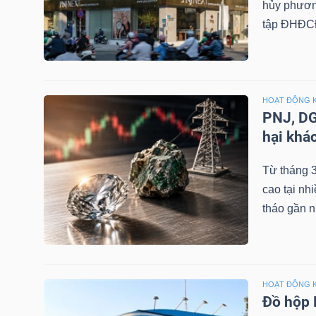
hủy phương
tập ĐHĐCĐ
NGÀNH
HOẠT ĐỘNG 
PNJ, DG
DOANH
hại khá
NGHIỆP
Từ tháng 3
cao tại nh
CỔ
tháo gần n
PHIẾU
HOẠT ĐỘNG 
PHÁI
Đồ hộp 
SINH