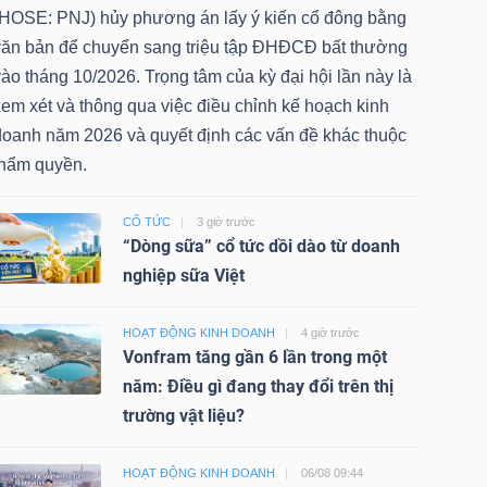
(HOSE: PNJ) hủy phương án lấy ý kiến cổ đông bằng
văn bản để chuyển sang triệu tập ĐHĐCĐ bất thường
ào tháng 10/2026. Trọng tâm của kỳ đại hội lần này là
em xét và thông qua việc điều chỉnh kế hoạch kinh
doanh năm 2026 và quyết định các vấn đề khác thuộc
thẩm quyền.
CỔ TỨC
3 giờ trước
“Dòng sữa” cổ tức dồi dào từ doanh
nghiệp sữa Việt
HOẠT ĐỘNG KINH DOANH
4 giờ trước
Vonfram tăng gần 6 lần trong một
năm: Điều gì đang thay đổi trên thị
trường vật liệu?
HOẠT ĐỘNG KINH DOANH
06/08 09:44