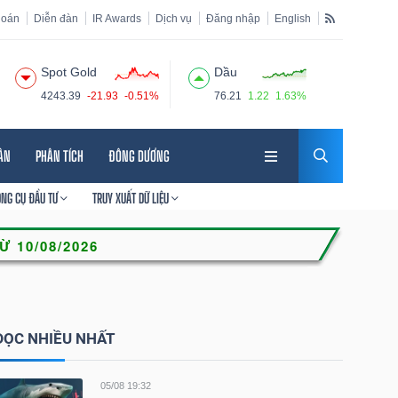
hoán
Diễn đàn
IR Awards
Dịch vụ
Đăng nhập
English
Spot Gold
Dầu
4243.39
-21.93
-0.51%
76.21
1.22
1.63%
HÂN
PHÂN TÍCH
ĐÔNG DƯƠNG
ÔNG CỤ ĐẦU TƯ
TRUY XUẤT DỮ LIỆU
ĐỌC NHIỀU NHẤT
05/08 19:32