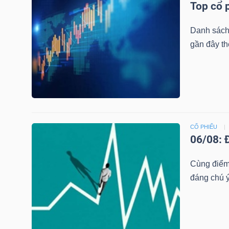
Top cổ 
LIỆU
Danh sách
Ngành
gần đây th
(-)
VS-
SECTOR
CỔ PHIẾU
06/08: 
NĂNG
Cùng điểm 
LƯỢNG
đáng chú ý