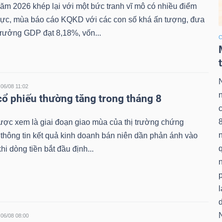
m 2026 khép lại với một bức tranh vĩ mô có nhiều điểm
 cực, mùa báo cáo KQKD với các con số khá ấn tượng, đưa
trưởng GDP đạt 8,18%, vốn...
C
06/08 11:02
ổ phiếu thường tăng trong tháng 8
ược xem là giai đoạn giao mùa của thị trường chứng
 thông tin kết quả kinh doanh bán niên dần phản ánh vào
q
khi dòng tiền bắt đầu định...
n
p
l
d
N
06/08 08:00