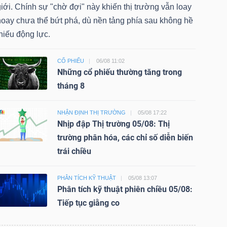
iới. Chính sự "chờ đợi" này khiến thị trường vẫn loay
hoay chưa thể bứt phá, dù nền tảng phía sau không hề
hiếu động lực.
CỔ PHIẾU
06/08 11:02
Những cổ phiếu thường tăng trong
tháng 8
NHẬN ĐỊNH THỊ TRƯỜNG
05/08 17:22
Nhịp đập Thị trường 05/08: Thị
trường phân hóa, các chỉ số diễn biến
trái chiều
PHÂN TÍCH KỸ THUẬT
05/08 13:07
Phân tích kỹ thuật phiên chiều 05/08:
Tiếp tục giằng co