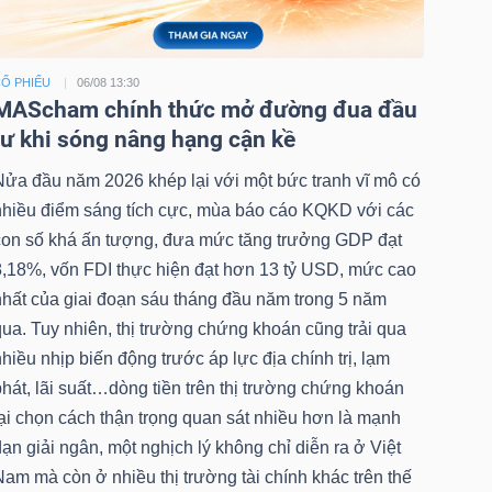
Ổ PHIẾU
06/08 13:30
MAScham chính thức mở đường đua đầu
tư khi sóng nâng hạng cận kề
Nửa đầu năm 2026 khép lại với một bức tranh vĩ mô có
nhiều điểm sáng tích cực, mùa báo cáo KQKD với các
con số khá ấn tượng, đưa mức tăng trưởng GDP đạt
8,18%, vốn FDI thực hiện đạt hơn 13 tỷ USD, mức cao
nhất của giai đoạn sáu tháng đầu năm trong 5 năm
ua. Tuy nhiên, thị trường chứng khoán cũng trải qua
hiều nhịp biến động trước áp lực địa chính trị, lạm
hát, lãi suất…dòng tiền trên thị trường chứng khoán
ại chọn cách thận trọng quan sát nhiều hơn là mạnh
ạn giải ngân, một nghịch lý không chỉ diễn ra ở Việt
am mà còn ở nhiều thị trường tài chính khác trên thế