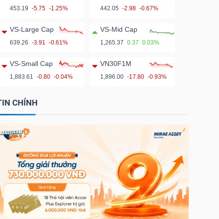
453.19
-5.75
-1.25%
442.05
-2.98
-0.67%
VS-Large Cap
VS-Mid Cap
639.26
-3.91
-0.61%
1,265.37
0.37
0.03%
VS-Small Cap
VN30F1M
1,883.61
-0.80
-0.04%
1,896.00
-17.80
-0.93%
TIN CHÍNH