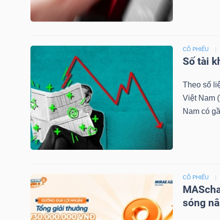
NGÀNH
CỔ PHIẾU
Số tài 
DOANH
Theo số l
NGHIỆP
Việt Nam (
Nam có gần 
CỔ
PHIẾU
CỔ PHIẾU
MAScham
PHÁI
sóng nâ
SINH