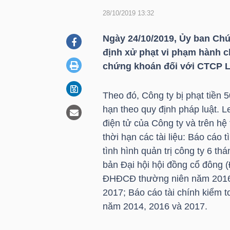
28/10/2019 13:32
DOANH
Ngày 24/10/2019, Ủy ban C
NGHIỆP
định xử phạt vi phạm hành c
chứng khoán đối với CTCP L
Theo đó, Công ty bị phạt tiền 
BẤT
hạn theo quy định pháp luật. Le
ĐỘNG
điện tử của Công ty và trên h
SẢN
thời hạn các tài liệu: Báo cáo 
tình hình quản trị công ty 6 th
bản Đại hội hội đồng cổ đông
TÀI
ĐHĐCĐ thường niên năm 2016
CHÍNH
2017; Báo cáo tài chính kiểm
năm 2014, 2016 và 2017.