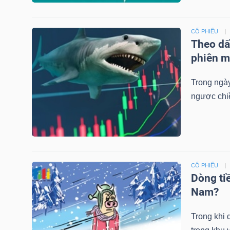
NGUYÊN
VẬT
CỔ PHIẾU
LIỆU
Theo dấ
phiên m
Trong ngày
ngược chi
CÔNG
NGHIỆP
CỔ PHIẾU
Dòng tiề
TIÊU
Nam?
DÙNG
KHÔNG
Trong khi 
THIẾT