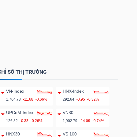
CHỈ SỐ THỊ TRƯỜNG
VN-Index
HNX-Index
1,764.78
-11.68
-0.66%
292.64
-0.95
-0.32%
UPCoM-Index
VN30
126.82
-0.33
-0.26%
1,902.79
-14.09
-0.74%
HNX30
VS 100