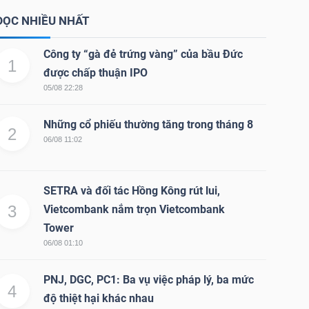
ĐỌC NHIỀU NHẤT
Công ty “gà đẻ trứng vàng” của bầu Đức
1
được chấp thuận IPO
05/08 22:28
Những cổ phiếu thường tăng trong tháng 8
2
06/08 11:02
SETRA và đối tác Hồng Kông rút lui,
3
Vietcombank nắm trọn Vietcombank
Tower
06/08 01:10
PNJ, DGC, PC1: Ba vụ việc pháp lý, ba mức
4
độ thiệt hại khác nhau