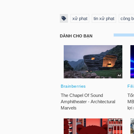
HÀNG
HÓA
xử phạt
tin xử phạt
công b
KINH
TẾ
THẾ
GIỚI
ĐÔNG
DƯƠNG