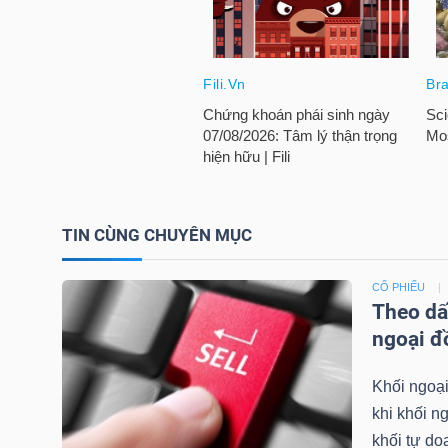
TÀI
CHÍNH
CÁ
NHÂN
PHÂN
TIN CÙNG CHUYÊN MỤC
TÍCH
VIETSTOCKFINANCE
CỔ PHIẾU
Theo dấ
ngoại đ
Khối ngoại
VĨ
khi khối n
MÔ
khối tự do