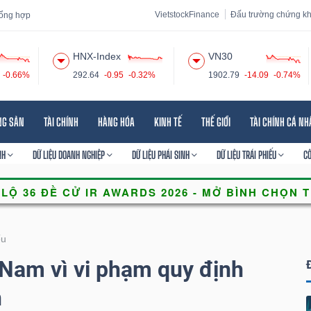
VietstockFinance
Đấu trường chứng k
 tổng hợp
HNX-Index
VN30
-0.66%
292.64
-0.95
-0.32%
1902.79
-14.09
-0.74%
 đạo
Tin tức
Báo cáo phân tích
Thuật ngữ
Dịch vụ
NG SẢN
TÀI CHÍNH
HÀNG HÓA
KINH TẾ
THẾ GIỚI
TÀI CHÍNH CÁ N
NH
DỮ LIỆU DOANH NGHIỆP
DỮ LIỆU PHÁI SINH
DỮ LIỆU TRÁI PHIẾU
C
ếu
 Nam vì vi phạm quy định
n