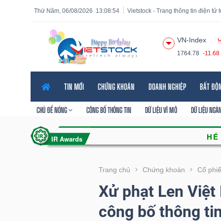
Thứ Năm, 06/08/2026
13:08:56
Vietstock - Trang thông tin điện tử
VN-Index
1764.78
-11.68
Tất cả
Tính năng
Ngành
Mã chứng khoán
Lãnh
TIN MỚI
CHỨNG KHOÁN
DOANH NGHIỆP
BẤT ĐỘ
Tính
năng
CHỦ ĐỀ NÓNG
CÔNG BỐ THÔNG TIN
DỮ LIỆU VĨ MÔ
DỮ LIỆU NGÀ
(-)
VIETSTOCK
Trang chủ
Chứng khoán
Cổ phi
Xử phạt Len Việt
CHỨNG
công bố thông ti
KHOÁN