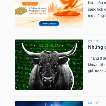
Nửa đầu nă
sáng tích
mức tăng 
TRÁI
PHIẾU
CỔ PHIẾU
Những c
CÔNG
CỤ
Tháng 8 đ
ĐẦU
khoán, khi
TƯ
giá, trong 
TRUY
XUẤT
DỮ
CỔ PHIẾU