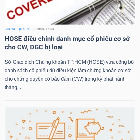
TRÁI
CHỨNG QUYỀN
28/04 17:33
PHIẾU
HOSE điều chỉnh danh mục cổ phiếu cơ sở
cho CW, DGC bị loại
Sở Giao dịch Chứng khoán TP.HCM (HOSE) vừa công bố
CÔNG
danh sách cổ phiếu đủ điều kiện làm chứng khoán cơ sở
CỤ
cho chứng quyền có bảo đảm (CW) trong kỳ phát hành
ĐẦU
tháng...
TƯ
TRUY
XUẤT
DỮ