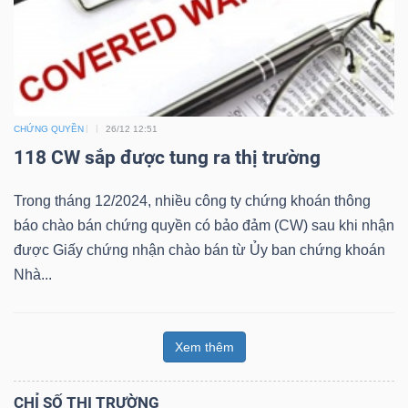
ngữ
(-)
Dịch
vụ
CHỨNG QUYỀN
26/12 12:51
(-)
118 CW sắp được tung ra thị trường
Trong tháng 12/2024, nhiều công ty chứng khoán thông
Đào
báo chào bán chứng quyền có bảo đảm (CW) sau khi nhận
tạo
được Giấy chứng nhận chào bán từ Ủy ban chứng khoán
Nhà...
Xem thêm
Sách
tài
CHỈ SỐ THỊ TRƯỜNG
chính