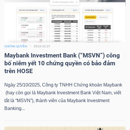
NGUYÊN
VẬT
LIỆU
CHỨNG QUYỀN
25/10 22:37
Maybank Investment Bank (“MSVN”) công
CÔNG
bố niêm yết 10 chứng quyền có bảo đảm
NGHIỆP
trên HOSE
Ngày 25/10/2025, Công ty TNHH Chứng khoán Maybank
(hay còn gọi là Maybank Investment Bank Việt Nam, viết
TIÊU
tắt là “MSVN”), thành viên của Maybank Investment
DÙNG
Banking...
KHÔNG
THIẾT