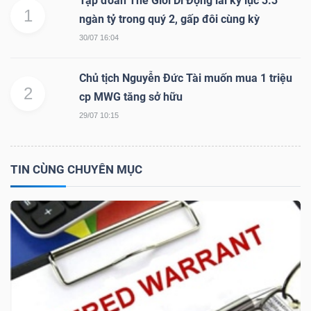
Tập đoàn Thế Giới Di Động lãi kỷ lục 3.3
1
ngàn tỷ trong quý 2, gấp đôi cùng kỳ
30/07 16:04
NGÀNH
Chủ tịch Nguyễn Đức Tài muốn mua 1 triệu
2
cp MWG tăng sở hữu
DOANH
29/07 10:15
NGHIỆP
TIN CÙNG CHUYÊN MỤC
CỔ
PHIẾU
PHÁI
SINH