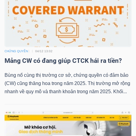
LIỆU
Ngành
(-)
VS-
SECTOR
CHỨNG QUYỀN
04/12 13:02
Mảng CW có đang giúp CTCK hái ra tiền?
Bùng nổ cùng thị trường cơ sở, chứng quyền có đảm bảo
(CW) cũng thăng hoa trong năm 2025. Thị trường mở rộng
nhanh về quy mô và thanh khoản trong năm 2025. Khối...
NĂNG
LƯỢNG