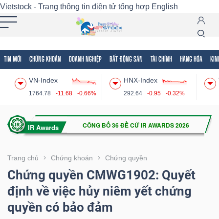
Vietstock - Trang thông tin điện tử tổng hợp
English
TIN MỚI
CHỨNG KHOÁN
DOANH NGHIỆP
BẤT ĐỘNG SẢN
TÀI CHÍNH
HÀNG HÓA
KIN
Tất cả
Tính năng
Ngành
Mã chứng khoán
Lãnh
VN-Index
HNX-Index
Tính
1764.78
-11.68
-0.66%
292.64
-0.95
-0.32%
năng
(-)
VIETSTOCK
Trang chủ
Chứng khoán
Chứng quyền
Chứng quyền CMWG1902: Quyết
định về việc hủy niêm yết chứng
CHỨNG
quyền có bảo đảm
KHOÁN