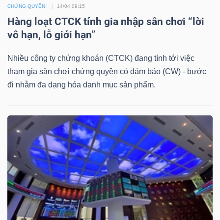
CHỨNG QUYỀN
14/04 09:15
Mã
Hàng loạt CTCK tính gia nhập sân chơi “lời
chứng
vô hạn, lỗ giới hạn”
khoán
(-)
Nhiều công ty chứng khoán (CTCK) đang tính tới việc
tham gia sân chơi chứng quyền có đảm bảo (CW) - bước
Tất cả
Cổ phiếu
Chỉ số
Chứng chỉ quỹ
Chứng 
đi nhằm đa dạng hóa danh mục sản phẩm.
Lãnh
đạo
(-)
Tất cả
Người nội bộ
Người liên quan
Cổ đông lớn
Tin
tức
(-)