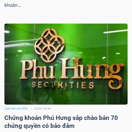
khoán...
TÀI
CHÍNH
CÔNG
NGHỆ
THÔNG
TIN
CHỨNG QUYỀN
22/04 19:39
Chứng khoán Phú Hưng sắp chào bán 70
chứng quyền có bảo đảm