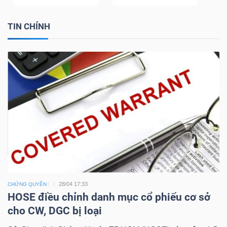
TIN CHÍNH
Dữ
liệu
tài
chính
28/04 17:33
CHỨNG QUYỀN
HOSE điều chỉnh danh mục cổ phiếu cơ sở
cho CW, DGC bị loại