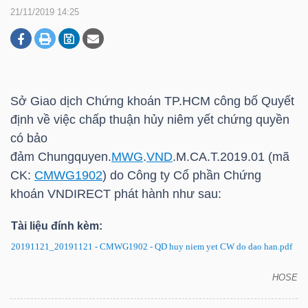
21/11/2019 14:25
DOANH
NGHIỆP
Sở Giao dịch Chứng khoán
TP.HCM
công bố Quyết
định về việc chấp thuận hủy niêm yết chứng quyền
BẤT
có bảo
ĐỘNG
đảm Chungquyen.
MWG
.
VND
.M.CA.T.2019.01 (mã
SẢN
CK:
CMWG1902
) do Công ty Cổ phần Chứng
khoán VNDIRECT phát hành như sau:
Tài liệu đính kèm:
TÀI
20191121_20191121 - CMWG1902 - QD huy niem yet CW do dao han.pdf
CHÍNH
HOSE
Chứng quyền CMWG1902: Quyết định về việc hủy