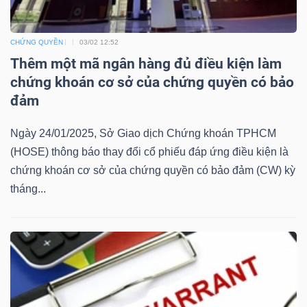
Bài
CHỨNG QUYỀN
03/02 12:52
viết
Thêm một mã ngân hàng đủ điều kiện làm
của
chứng khoán cơ sở của chứng quyền có bảo
tác
đảm
giả
(-)
Ngày 24/01/2025, Sở Giao dịch Chứng khoán TPHCM
(HOSE) thông báo thay đổi cổ phiếu đáp ứng điều kiện là
Báo
chứng khoán cơ sở của chứng quyền có bảo đảm (CW) kỳ
cáo
tháng...
phân
tích
(-)
Thuật