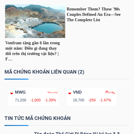
TÀI
CHÍNH
CÁ
NHÂN
PHÂN
MÃ CHỨNG KHOÁN LIÊN QUAN (2)
TÍCH
VIETSTOCKFINANCE
MWG
VND
71,200
-1,000
-1.39%
16,700
-250
-1.47%
TIN TỨC MÃ CHỨNG KHOÁN
VĨ
MÔ