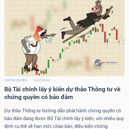
YẾU
TIÊU
DÙNG
THIẾT
YẾU
CHỨNG QUYỀN
10/10 20:00
Bộ Tài chính lấy ý kiến dự thảo Thông tư về
chứng quyền có bảo đảm
CHĂM
SÓC
Dự thảo Thông tư hướng dẫn phát hành chứng quyền có
SỨC
bảo đảm đang được Bộ Tài chính lấy ý kiến, với nhiều quy
KHỎE
định cụ thể về hạn mức chào bán, điều kiện chứng