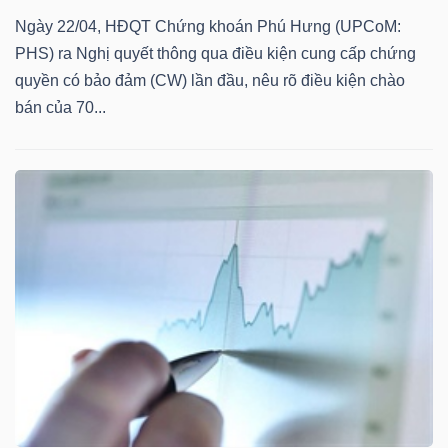
DỊCH
Ngày 22/04, HĐQT Chứng khoán Phú Hưng (UPCoM:
VỤ
PHS) ra Nghị quyết thông qua điều kiện cung cấp chứng
TRUYỀN
quyền có bảo đảm (CW) lần đầu, nêu rõ điều kiện chào
THÔNG
bán của 70...
TIỆN
ÍCH
BẤT
ĐỘNG
SẢN