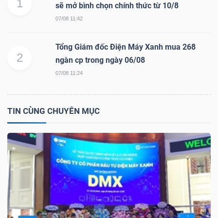
1
sẽ mở bình chọn chính thức từ 10/8
07/08 11:42
NGÀNH
Tổng Giám đốc Điện Máy Xanh mua 268
2
ngàn cp trong ngày 06/08
07/08 11:24
DOANH
NGHIỆP
TIN CÙNG CHUYÊN MỤC
CỔ
PHIẾU
PHÁI
SINH