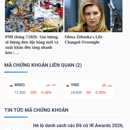
TÀI
CHÍNH
CÁ
NHÂN
MÃ CHỨNG KHOÁN LIÊN QUAN (2)
PHÂN
TÍCH
VIETSTOCKFINANCE
MWG
VND
71,000
-200
-0.28%
16,650
-50
-0.30%
TIN TỨC MÃ CHỨNG KHOÁN
VĨ
MÔ
Hé lộ danh sách các Đề cử IR Awards 2026,