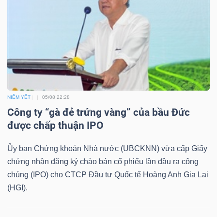
LIỆU
Ngành
(-)
VS-
SECTOR
NIÊM YẾT
05/08 22:28
Công ty “gà đẻ trứng vàng” của bầu Đức
được chấp thuận IPO
Ủy ban Chứng khoán Nhà nước (UBCKNN) vừa cấp Giấy
NĂNG
chứng nhận đăng ký chào bán cổ phiếu lần đầu ra công
LƯỢNG
chúng (IPO) cho CTCP Đầu tư Quốc tế Hoàng Anh Gia Lai
(HGI).