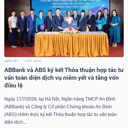
ngữ
(-)
Dịch
vụ
(-)
NIÊM YẾT
17/07 16:02
Đào
ABBank và ABS ký kết Thỏa thuận hợp tác tư
tạo
vấn toàn diện dịch vụ niêm yết và tăng vốn
điều lệ
Ngày 17/7/2026, tại Hà Nội, Ngân hàng TMCP An Bình
(ABBank) và Công ty Cổ phần Chứng khoán An Bình
Sách
(ABS) chính thức ký kết Thỏa thuận hợp tác tư vấn toàn
tài
diện dịch...
chính