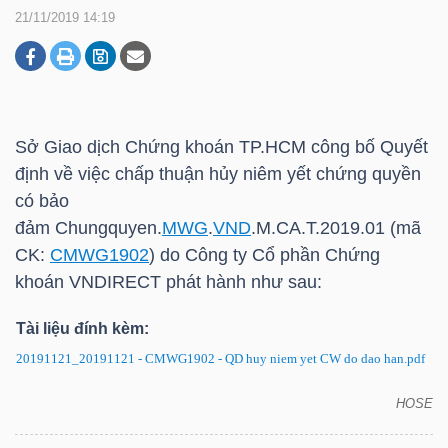
21/11/2019 14:19
DOANH
NGHIỆP
Sở Giao dịch Chứng khoán
TP.HCM
công bố Quyết
định về việc chấp thuận hủy niêm yết chứng quyền
BẤT
có bảo
ĐỘNG
đảm Chungquyen.
MWG
.
VND
.M.CA.T.2019.01 (mã
SẢN
CK:
CMWG1902
) do Công ty Cổ phần Chứng
khoán VNDIRECT phát hành như sau:
Tài liệu đính kèm:
TÀI
20191121_20191121 - CMWG1902 - QD huy niem yet CW do dao han.pdf
CHÍNH
HOSE
Chứng quyền CMWG1902: Quyết định về việc hủy