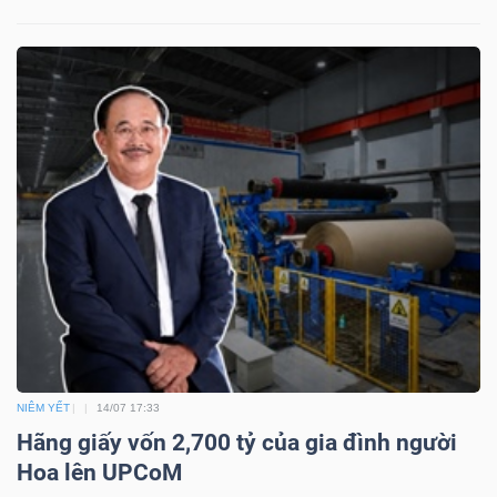
Công
cụ
đầu
tư
Truyền
thông
NIÊM YẾT
14/07 17:33
tài
Hãng giấy vốn 2,700 tỷ của gia đình người
chính
Hoa lên UPCoM