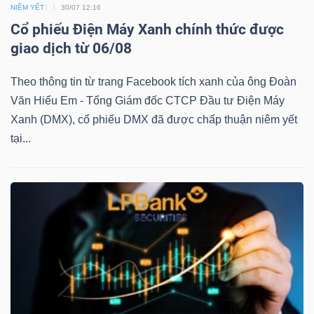
DỊCH
NIÊM YẾT
30/07 12:16
VỤ
Cổ phiếu Điện Máy Xanh chính thức được
TRUYỀN
giao dịch từ 06/08
THÔNG
Theo thông tin từ trang Facebook tích xanh của ông Đoàn
Văn Hiểu Em - Tổng Giám đốc CTCP Đầu tư Điện Máy
Xanh (DMX), cổ phiếu DMX đã được chấp thuận niêm yết
tại...
TIỆN
ÍCH
BẤT
ĐỘNG
SẢN