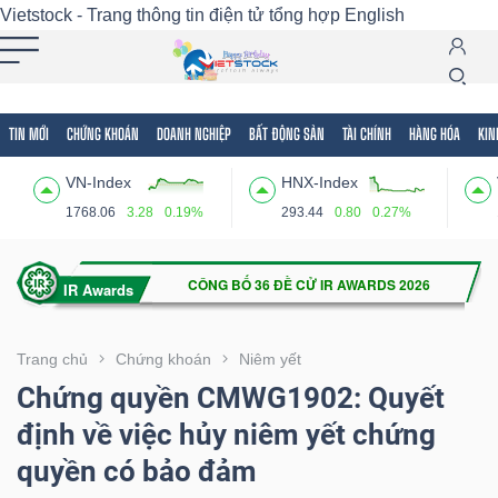
Vietstock - Trang thông tin điện tử tổng hợp
English
TIN MỚI
CHỨNG KHOÁN
DOANH NGHIỆP
BẤT ĐỘNG SẢN
TÀI CHÍNH
HÀNG HÓA
KIN
Tất cả
Tính năng
Ngành
Mã chứng khoán
Lãnh
VN-Index
HNX-Index
Tính
1768.06
3.28
0.19%
293.44
0.80
0.27%
năng
(-)
VIETSTOCK
Trang chủ
Chứng khoán
Niêm yết
Chứng quyền CMWG1902: Quyết
định về việc hủy niêm yết chứng
CHỨNG
quyền có bảo đảm
KHOÁN