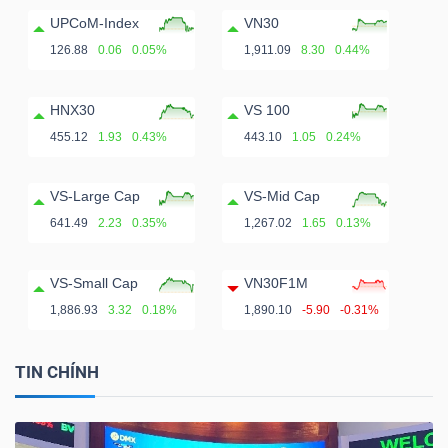
UPCoM-Index
VN30
126.88
0.06
0.05%
1,911.09
8.30
0.44%
HNX30
VS 100
455.12
1.93
0.43%
443.10
1.05
0.24%
VS-Large Cap
VS-Mid Cap
641.49
2.23
0.35%
1,267.02
1.65
0.13%
VS-Small Cap
VN30F1M
1,886.93
3.32
0.18%
1,890.10
-5.90
-0.31%
TIN CHÍNH