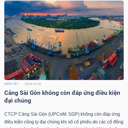
NGUYÊN
VẬT
LIỆU
CÔNG
NGHIỆP
NIÊM YẾT
05/08 12:45
Cảng Sài Gòn không còn đáp ứng điều kiện
TIÊU
đại chúng
DÙNG
CTCP Cảng Sài Gòn (UPCoM: SGP) không còn đáp ứng
KHÔNG
điều kiện công ty đại chúng khi số cổ phiếu do các cổ đông
THIẾT