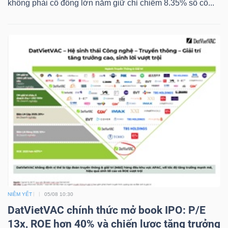
không phải cổ đông lớn nắm giữ chỉ chiếm 8.35% số cổ...
YẾU
TIÊU
DÙNG
THIẾT
YẾU
CHĂM
SÓC
NIÊM YẾT
05/08 10:30
SỨC
DatVietVAC chính thức mở book IPO: P/E
KHỎE
13x, ROE hơn 40% và chiến lược tăng trưởng