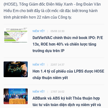
(HOSE), Tổng Giám đốc Điện Máy Xanh - ông Đoàn Văn
Hiểu Em cho biết đây là cột mốc rất đặc biệt trong hành
trình phát triển hơn 22 năm của Công ty.
NIÊM YẾT
05/08 10:30
DatVietVAC chính thức mở book IPO: P/E
13x, ROE hơn 40% và chiến lược tăng
trưởng dựa trên IP
NIÊM YẾT
22/07 14:37
Hơn 1.4 tỷ cổ phiếu của LPBS được HOSE
chấp thuận niêm yết
NIÊM YẾT
17/07 16:02
ABBank và ABS ký kết Thỏa thuận hợp
tác tư vấn toàn diện dịch vụ niêm yết và