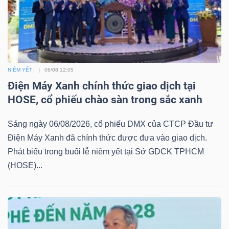
TRÁI
PHIẾU
NIÊM YẾT
06/08 12:05
Điện Máy Xanh chính thức giao dịch tại
HOSE, cổ phiếu chào sàn trong sắc xanh
CÔNG
CỤ
Sáng ngày 06/08/2026, cổ phiếu DMX của CTCP Đầu tư
ĐẦU
Điện Máy Xanh đã chính thức được đưa vào giao dịch.
TƯ
Phát biểu trong buổi lễ niêm yết tại Sở GDCK TPHCM
(HOSE)...
TRUY
XUẤT
DỮ