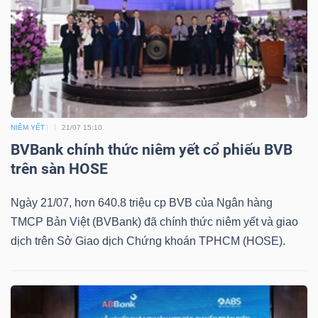
Bài
viết
của
tác
giả
(-)
NIÊM YẾT
21/07 15:10
BVBank chính thức niêm yết cổ phiếu BVB
trên sàn HOSE
Báo
cáo
Ngày 21/07, hơn 640.8 triệu cp BVB của Ngân hàng
phân
TMCP Bản Việt (BVBank) đã chính thức niêm yết và giao
tích
dịch trên Sở Giao dịch Chứng khoán TPHCM (HOSE).
(-)
Thuật