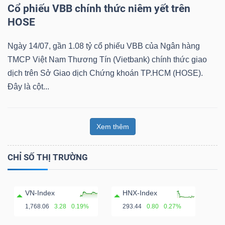
Cổ phiếu VBB chính thức niêm yết trên
HOSE
Ngày 14/07, gần 1.08 tỷ cổ phiếu VBB của Ngân hàng
TMCP Việt Nam Thương Tín (Vietbank) chính thức giao
dịch trên Sở Giao dịch Chứng khoán TP.HCM (HOSE).
Đây là cột...
Xem thêm
CHỈ SỐ THỊ TRƯỜNG
VN-Index
HNX-Index
1,768.06
3.28
0.19%
293.44
0.80
0.27%