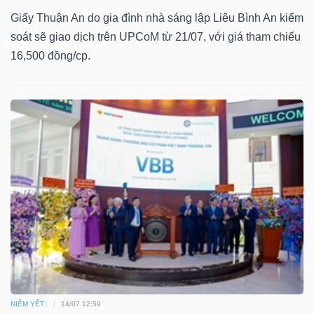
Giấy Thuận An do gia đình nhà sáng lập Liêu Bình An kiểm
soát sẽ giao dịch trên UPCoM từ 21/07, với giá tham chiếu
16,500 đồng/cp.
Dữ
liệu
tài
chính
NIÊM YẾT
14/07 12:59