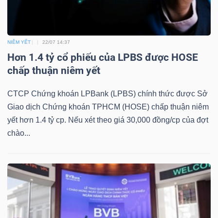
Mã
chứng
khoán
NIÊM YẾT
22/07 14:37
(-)
Hơn 1.4 tỷ cổ phiếu của LPBS được HOSE
chấp thuận niêm yết
Tất cả
Cổ phiếu
Chỉ số
Chứng chỉ quỹ
Chứng 
CTCP Chứng khoán LPBank (LPBS) chính thức được Sở
Lãnh
Giao dịch Chứng khoán TPHCM (HOSE) chấp thuận niêm
đạo
yết hơn 1.4 tỷ cp. Nếu xét theo giá 30,000 đồng/cp của đợt
(-)
chào...
Tất cả
Người nội bộ
Người liên quan
Cổ đông lớn
Tin
tức
(-)