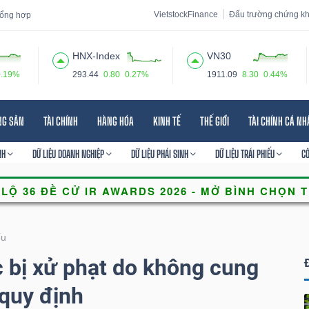
VietstockFinance
Đấu trường chứng k
 tổng hợp
HNX-Index
VN30
0.19%
293.44
0.80
0.27%
1911.09
8.30
0.44%
 đạo
Tin tức
Báo cáo phân tích
Thuật ngữ
Dịch vụ
NG SẢN
TÀI CHÍNH
HÀNG HÓA
KINH TẾ
THẾ GIỚI
TÀI CHÍNH CÁ N
NH
DỮ LIỆU DOANH NGHIỆP
DỮ LIỆU PHÁI SINH
DỮ LIỆU TRÁI PHIẾU
C
ếu
 bị xử phạt do không cung
g quy định