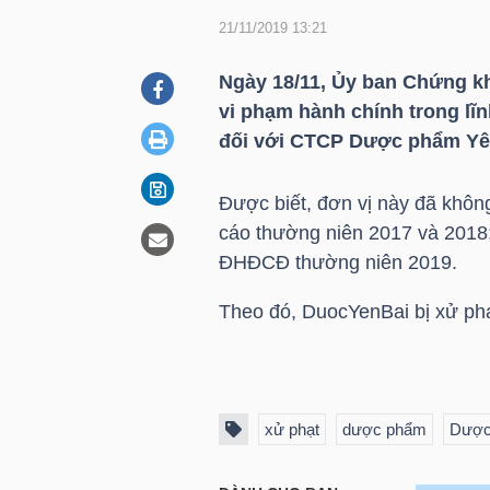
21/11/2019 13:21
DOANH
Ngày 18/11, Ủy ban Chứng k
NGHIỆP
vi phạm hành chính trong lĩ
đối với CTCP Dược phẩm Yên
Được biết, đơn vị này đã k
BẤT
cáo thường niên 2017 và 201
ĐỘNG
ĐHĐCĐ thường niên 2019.
SẢN
Theo đó,
DuocYenBai
bị xử ph
TÀI
CHÍNH
xử phạt
dược phẩm
Dược