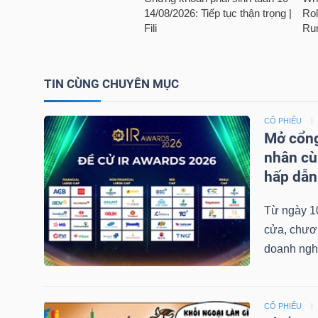
TÀI
CHÍNH
CÁ
TIN CÙNG CHUYÊN MỤC
NHÂN
CỔ PHIẾU
Mở cổng
nhân cù
PHÂN
hấp dẫn
TÍCH
VIETSTOCKFINANCE
Từ ngày 1
cửa, chươ
doanh nghi
VĨ
MÔ
CỔ PHIẾU