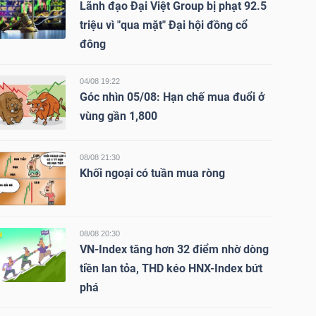
Lãnh đạo Đại Việt Group bị phạt 92.5
triệu vì "qua mặt" Đại hội đồng cổ
đông
04/08 19:22
Góc nhìn 05/08: Hạn chế mua đuổi ở
vùng gần 1,800
08/08 21:30
Khối ngoại có tuần mua ròng
08/08 20:30
VN-Index tăng hơn 32 điểm nhờ dòng
tiền lan tỏa, THD kéo HNX-Index bứt
phá