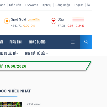
hoán
Diễn đàn
IR Awards
Dịch vụ
Đăng nhập
English
Spot Gold
Dầu
4341.71
0.00
0%
77.08
-0.97
-1.24%
HÂN
PHÂN TÍCH
ĐÔNG DƯƠNG
ÔNG CỤ ĐẦU TƯ
TRUY XUẤT DỮ LIỆU
ĐỌC NHIỀU NHẤT
04/08 10:03