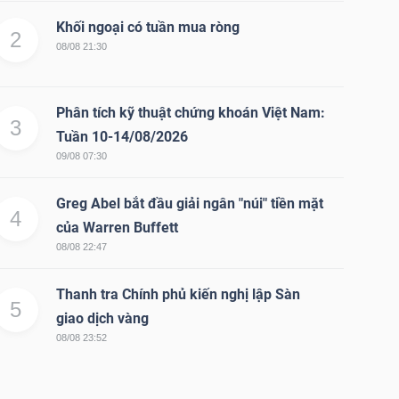
Khối ngoại có tuần mua ròng
2
08/08 21:30
Phân tích kỹ thuật chứng khoán Việt Nam:
3
Tuần 10-14/08/2026
09/08 07:30
Greg Abel bắt đầu giải ngân "núi" tiền mặt
4
của Warren Buffett
08/08 22:47
Thanh tra Chính phủ kiến nghị lập Sàn
5
giao dịch vàng
08/08 23:52