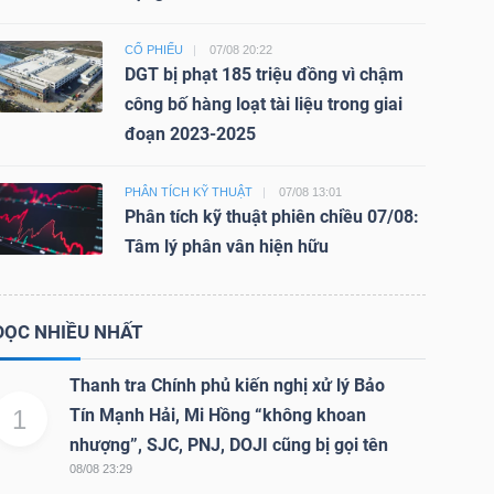
CỔ PHIẾU
07/08 20:22
DGT bị phạt 185 triệu đồng vì chậm
công bố hàng loạt tài liệu trong giai
đoạn 2023-2025
PHÂN TÍCH KỸ THUẬT
07/08 13:01
Phân tích kỹ thuật phiên chiều 07/08:
Tâm lý phân vân hiện hữu
ĐỌC NHIỀU NHẤT
Thanh tra Chính phủ kiến nghị xử lý Bảo
1
Tín Mạnh Hải, Mi Hồng “không khoan
nhượng”, SJC, PNJ, DOJI cũng bị gọi tên
08/08 23:29