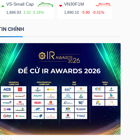
VS-Small Cap
VN30F1M
1,886.93
3.32
0.18%
1,890.10
-5.90
-0.31%
TIN CHÍNH