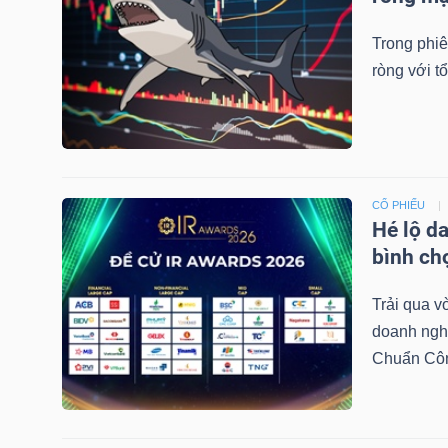
NGUYÊN
Trong phiê
VẬT
ròng với tổ
LIỆU
CÔNG
CỔ PHIẾU
NGHIỆP
Hé lộ d
bình ch
Trải qua v
doanh nghi
TIÊU
Chuẩn Công
DÙNG
KHÔNG
THIẾT