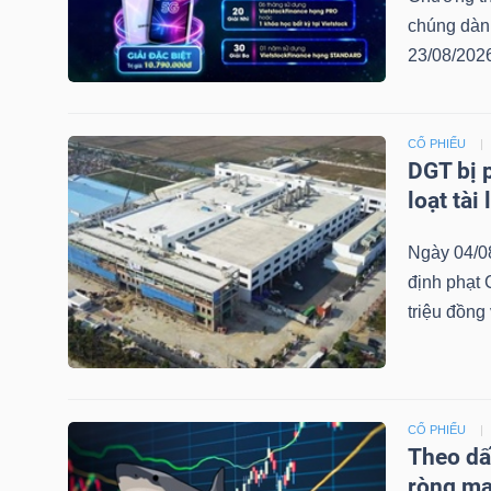
LIỆU
chúng dàn
23/08/2026
Ngành
(-)
CỔ PHIẾU
VS-
DGT bị 
SECTOR
loạt tài
Ngày 04/0
định phạt
triệu đồng 
NĂNG
LƯỢNG
CỔ PHIẾU
Theo dấ
ròng m