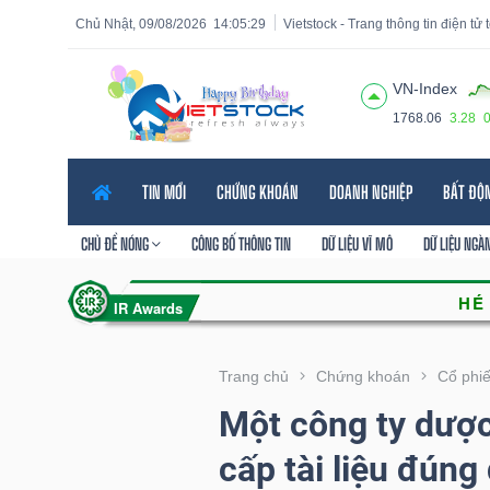
Chủ Nhật, 09/08/2026
14:05:30
Vietstock - Trang thông tin điện tử
VN-Index
1768.06
3.28
Tất cả
Tính năng
Ngành
Mã chứng khoán
Lãnh
TIN MỚI
CHỨNG KHOÁN
DOANH NGHIỆP
BẤT ĐỘ
Tính
năng
CHỦ ĐỀ NÓNG
CÔNG BỐ THÔNG TIN
DỮ LIỆU VĨ MÔ
DỮ LIỆU NGÀ
(-)
VIETSTOCK
Trang chủ
Chứng khoán
Cổ phi
Một công ty dược
CHỨNG
cấp tài liệu đún
KHOÁN