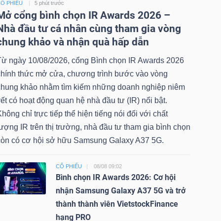
Ổ PHIẾU
5 phút trước
Mở cổng bình chọn IR Awards 2026 –
Nhà đầu tư cá nhân cùng tham gia vòng
chung khảo và nhận quà hấp dẫn
Từ ngày 10/08/2026, cổng Bình chọn IR Awards 2026
chính thức mở cửa, chương trình bước vào vòng
chung khảo nhằm tìm kiếm những doanh nghiệp niêm
ết có hoạt động quan hệ nhà đầu tư (IR) nổi bật.
hông chỉ trực tiếp thể hiện tiếng nói đối với chất
ượng IR trên thị trường, nhà đầu tư tham gia bình chọn
còn có cơ hội sở hữu Samsung Galaxy A37 5G.
CỔ PHIẾU
08/08 09:02
Bình chọn IR Awards 2026: Cơ hội
nhận Samsung Galaxy A37 5G và trở
thành thành viên VietstockFinance
hạng PRO