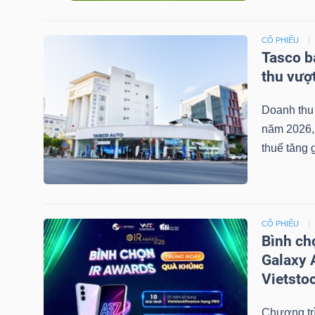
CỔ PHIẾU
Tasco b
TRÁI
thu vượ
PHIẾU
Doanh thu 
năm 2026, 
CÔNG
thuế tăng g
CỤ
ĐẦU
TƯ
CỔ PHIẾU
Bình ch
Galaxy 
TRUY
Vietsto
XUẤT
DỮ
Chương tr