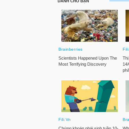
HÀNG
HÓA
KINH
TẾ
THẾ
GIỚI
ĐÔNG
DƯƠNG