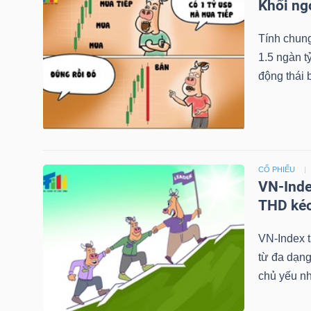
Khối ng
Tính chung
NGÀNH
1.5 ngàn tỷ
động thái 
DOANH
NGHIỆP
CỔ PHIẾU
VN-Inde
CỔ
THD kéo
PHIẾU
VN-Index t
từ đa dạn
chủ yếu n
PHÁI
SINH