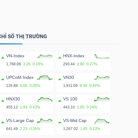
CHỈ SỐ THỊ TRƯỜNG
VN-Index
HNX-Index
1,768.06
3.28
0.19%
293.44
0.80
0.27%
UPCoM-Index
VN30
126.88
0.06
0.05%
1,911.09
8.30
0.44%
HNX30
VS 100
455.12
1.93
0.43%
443.10
1.05
0.24%
VS-Large Cap
VS-Mid Cap
641.49
2.23
0.35%
1,267.02
1.65
0.13%