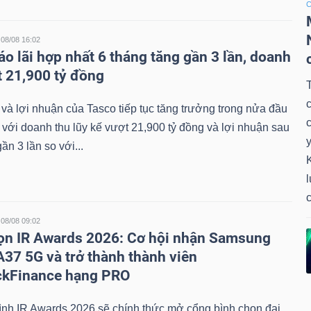
C
08/08 16:02
áo lãi hợp nhất 6 tháng tăng gần 3 lần, doanh
t 21,900 tỷ đồng
và lợi nhuận của Tasco tiếp tục tăng trưởng trong nửa đầu
với doanh thu lũy kế vượt 21,900 tỷ đồng và lợi nhuận sau
y
ần 3 lần so với...
K
l
08/08 09:02
ọn IR Awards 2026: Cơ hội nhận Samsung
A37 5G và trở thành thành viên
ckFinance hạng PRO
ình IR Awards 2026 sẽ chính thức mở cổng bình chọn đại