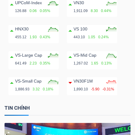
UPCoM-Index
VN30
126.88
0.06
0.05%
1,911.09
8.30
0.44%
HNX30
VS 100
455.12
1.93
0.43%
443.10
1.05
0.24%
VS-Large Cap
VS-Mid Cap
641.49
2.23
0.35%
1,267.02
1.65
0.13%
VS-Small Cap
VN30F1M
1,886.93
3.32
0.18%
1,890.10
-5.90
-0.31%
TIN CHÍNH