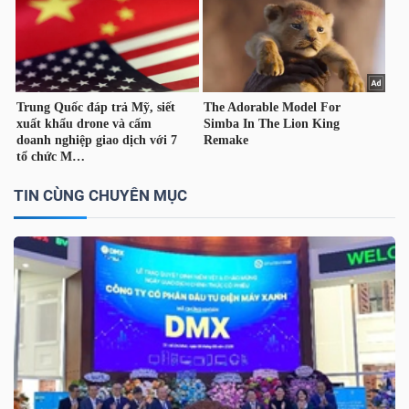
TÀI
CHÍNH
CÁ
NHÂN
TIN CÙNG CHUYÊN MỤC
PHÂN
TÍCH
VIETSTOCKFINANCE
VĨ
MÔ