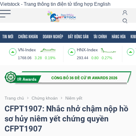
Vietstock - Trang thông tin điện tử tổng hợp
English
TIN MỚI
CHỨNG KHOÁN
DOANH NGHIỆP
BẤT ĐỘNG SẢN
TÀI CHÍNH
HÀNG HÓA
KIN
Tất cả
Tính năng
Ngành
Mã chứng khoán
Lãnh
VN-Index
HNX-Index
Tính
1768.06
3.28
0.19%
293.44
0.80
0.27%
năng
(-)
VIETSTOCK
Trang chủ
Chứng khoán
Niêm yết
CFPT1907: Nhắc nhở chậm nộp hồ
sơ hủy niêm yết chứng quyền
CHỨNG
CFPT1907
KHOÁN