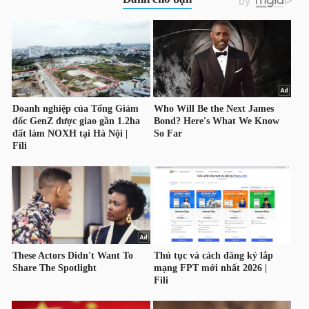
HÀNG
HÓA
KINH
TẾ
THẾ
GIỚI
ĐÔNG
DƯƠNG