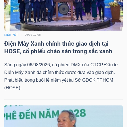
NGÀNH
NIÊM YẾT
06/08 12:05
Điện Máy Xanh chính thức giao dịch tại
DOANH
HOSE, cổ phiếu chào sàn trong sắc xanh
NGHIỆP
Sáng ngày 06/08/2026, cổ phiếu DMX của CTCP Đầu tư
Điện Máy Xanh đã chính thức được đưa vào giao dịch.
Phát biểu trong buổi lễ niêm yết tại Sở GDCK TPHCM
CỔ
(HOSE)...
PHIẾU
PHÁI
SINH