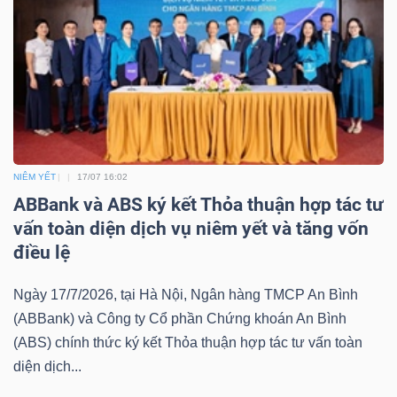
Bài
viết
của
tác
giả
(-)
NIÊM YẾT
17/07 16:02
ABBank và ABS ký kết Thỏa thuận hợp tác tư
Báo
vấn toàn diện dịch vụ niêm yết và tăng vốn
cáo
điều lệ
phân
tích
Ngày 17/7/2026, tại Hà Nội, Ngân hàng TMCP An Bình
(-)
(ABBank) và Công ty Cổ phần Chứng khoán An Bình
(ABS) chính thức ký kết Thỏa thuận hợp tác tư vấn toàn
diện dịch...
Thuật