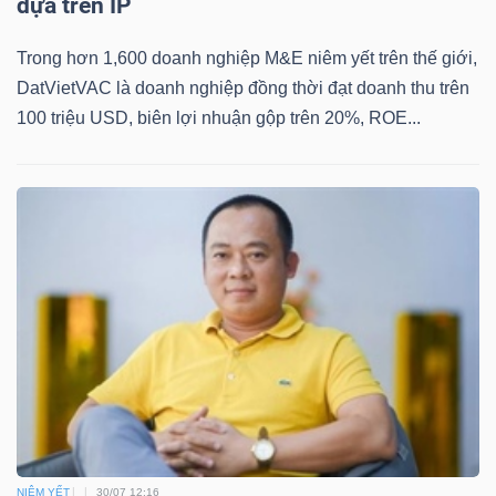
dựa trên IP
YẾU
Trong hơn 1,600 doanh nghiệp M&E niêm yết trên thế giới,
DatVietVAC là doanh nghiệp đồng thời đạt doanh thu trên
100 triệu USD, biên lợi nhuận gộp trên 20%, ROE...
TIÊU
DÙNG
THIẾT
YẾU
CHĂM
SÓC
SỨC
KHỎE
NIÊM YẾT
30/07 12:16