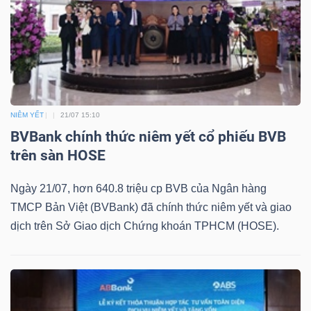
Mã
chứng
khoán
(-)
Tất cả
Cổ phiếu
Chỉ số
Chứng chỉ quỹ
Chứng 
NIÊM YẾT
21/07 15:10
BVBank chính thức niêm yết cổ phiếu BVB
Lãnh
trên sàn HOSE
đạo
(-)
Ngày 21/07, hơn 640.8 triệu cp BVB của Ngân hàng
TMCP Bản Việt (BVBank) đã chính thức niêm yết và giao
Tất cả
Người nội bộ
Người liên quan
Cổ đông lớn
dịch trên Sở Giao dịch Chứng khoán TPHCM (HOSE).
Tin
tức
(-)