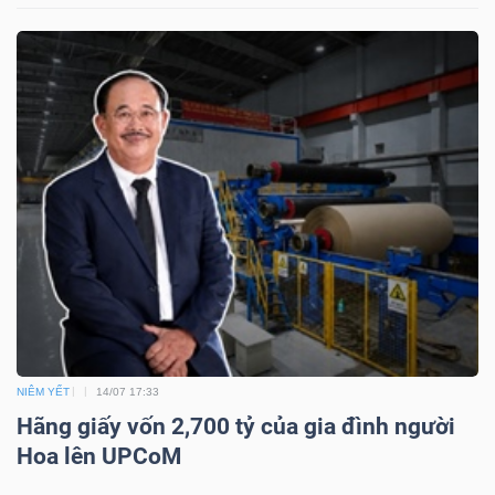
ngữ
(-)
Dịch
vụ
(-)
Đào
tạo
NIÊM YẾT
14/07 17:33
Hãng giấy vốn 2,700 tỷ của gia đình người
Sách
Hoa lên UPCoM
tài
chính