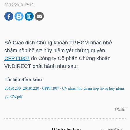
30/12/2019 17:15
DOANH
NGHIỆP
Sở Giao dịch Chứng khoán
TP.HCM
nhắc nhở
chậm nộp hồ sơ hủy niêm yết chứng quyền
BẤT
CFPT1907
do Công ty Cổ phần Chứng khoán
ĐỘNG
VNDIRECT phát hành như sau:
SẢN
Tài liệu đính kèm:
20191230_20191230 - CFPT1907 - CV nhac nho cham nop ho so huy niem
yet CW.pdf
TÀI
CHÍNH
HOSE
CFPT1907: Nhắc nhở chậm nộp hồ sơ hủy niêm yết
chứng quyền CFPT1907