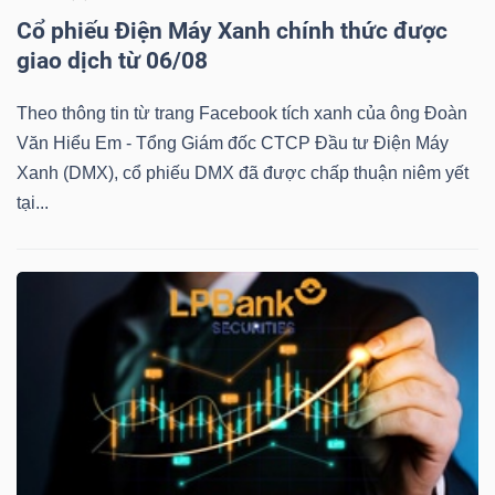
Cổ phiếu Điện Máy Xanh chính thức được
giao dịch từ 06/08
TÀI
Theo thông tin từ trang Facebook tích xanh của ông Đoàn
CHÍNH
Văn Hiểu Em - Tổng Giám đốc CTCP Đầu tư Điện Máy
Xanh (DMX), cổ phiếu DMX đã được chấp thuận niêm yết
tại...
CÔNG
NGHỆ
THÔNG
TIN