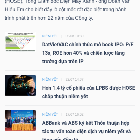
(HOSE), Tổng Giám đốc Điện Máy Xanh - ông Đoàn Văn
Hiểu Em cho biết đây là cột mốc rất đặc biệt trong hành
trình phát triển hơn 22 năm của Công ty.
NIÊM YẾT
05/08 10:30
DatVietVAC chính thức mở book IPO: P/E
13x, ROE hơn 40% và chiến lược tăng
trưởng dựa trên IP
NIÊM YẾT
22/07 14:37
Hơn 1.4 tỷ cổ phiếu của LPBS được HOSE
chấp thuận niêm yết
NIÊM YẾT
17/07 16:02
ABBank và ABS ký kết Thỏa thuận hợp
tác tư vấn toàn diện dịch vụ niêm yết và
tăng vốn điều lệ