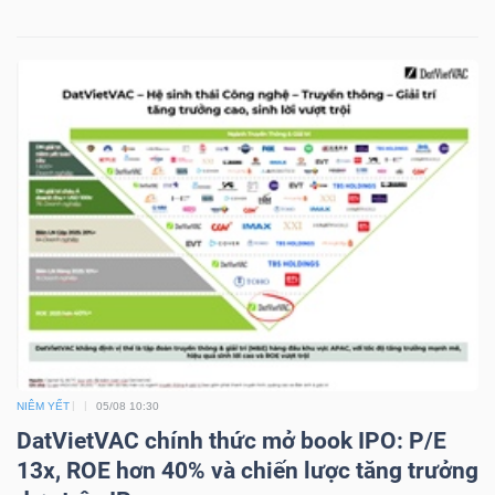
NGUYÊN
VẬT
LIỆU
CÔNG
NGHIỆP
TIÊU
NIÊM YẾT
05/08 10:30
DÙNG
DatVietVAC chính thức mở book IPO: P/E
KHÔNG
13x, ROE hơn 40% và chiến lược tăng trưởng
THIẾT