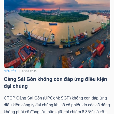
LIỆU
Ngành
(-)
VS-
SECTOR
NIÊM YẾT
05/08 12:45
Cảng Sài Gòn không còn đáp ứng điều kiện
NĂNG
đại chúng
LƯỢNG
CTCP Cảng Sài Gòn (UPCoM: SGP) không còn đáp ứng
điều kiện công ty đại chúng khi số cổ phiếu do các cổ đông
không phải cổ đông lớn nắm giữ chỉ chiếm 8.35% số cổ...