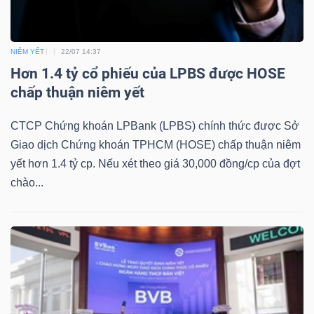
DỊCH
VỤ
TRUYỀN
NIÊM YẾT
22/07 14:37
THÔNG
Hơn 1.4 tỷ cổ phiếu của LPBS được HOSE
chấp thuận niêm yết
CTCP Chứng khoán LPBank (LPBS) chính thức được Sở
Giao dịch Chứng khoán TPHCM (HOSE) chấp thuận niêm
TIỆN
yết hơn 1.4 tỷ cp. Nếu xét theo giá 30,000 đồng/cp của đợt
ÍCH
chào...
BẤT
ĐỘNG
SẢN