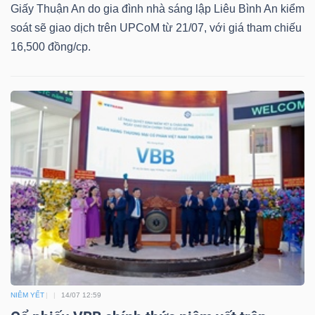
Giấy Thuận An do gia đình nhà sáng lập Liêu Bình An kiểm
soát sẽ giao dịch trên UPCoM từ 21/07, với giá tham chiếu
16,500 đồng/cp.
Công
cụ
đầu
tư
Truyền
thông
tài
chính
NIÊM YẾT
14/07 12:59