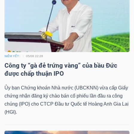
TRÁI
PHIẾU
NIÊM YẾT
05/08 22:28
CÔNG
Công ty “gà đẻ trứng vàng” của bầu Đức
CỤ
được chấp thuận IPO
ĐẦU
TƯ
Ủy ban Chứng khoán Nhà nước (UBCKNN) vừa cấp Giấy
chứng nhận đăng ký chào bán cổ phiếu lần đầu ra công
chúng (IPO) cho CTCP Đầu tư Quốc tế Hoàng Anh Gia Lai
(HGI).
TRUY
XUẤT
DỮ