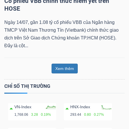
Cổ phiếu VBB chính thức niêm yết trên
HOSE
Ngày 14/07, gần 1.08 tỷ cổ phiếu VBB của Ngân hàng
Dữ
TMCP Việt Nam Thương Tín (Vietbank) chính thức giao
liệu
dịch trên Sở Giao dịch Chứng khoán TP.HCM (HOSE).
tài
Đây là cột...
chính
Xem thêm
CHỈ SỐ THỊ TRƯỜNG
VN-Index
HNX-Index
1,768.06
3.28
0.19%
293.44
0.80
0.27%