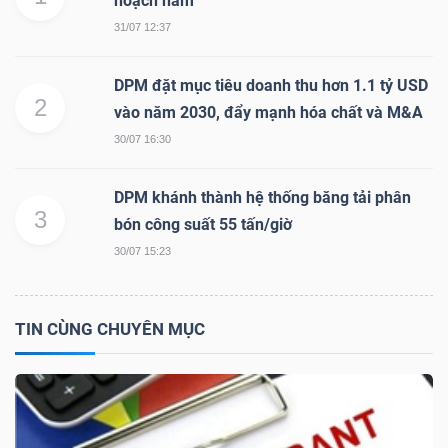
hoạch năm
31/07 12:37
NGÀNH
DPM đặt mục tiêu doanh thu hơn 1.1 tỷ USD
2
vào năm 2030, đẩy mạnh hóa chất và M&A
30/07 16:30
DOANH
NGHIỆP
DPM khánh thành hệ thống băng tải phân
3
bón công suất 55 tấn/giờ
30/07 15:23
CỔ
PHIẾU
TIN CÙNG CHUYÊN MỤC
PHÁI
SINH