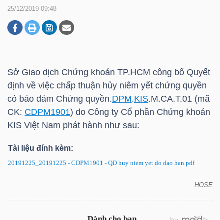
25/12/2019 09:48
DOANH
NGHIỆP
Sở Giao dịch Chứng khoán
TP.HCM
công bố Quyết
định về việc chấp thuận hủy niêm yết chứng quyền
BẤT
có bảo đảm Chứng quyền.
DPM
.
KIS
.M.CA.T.01 (mã
ĐỘNG
CK:
CDPM1901
) do Công ty Cổ phần Chứng khoán
SẢN
KIS
Việt Nam phát hành như sau:
Tài liệu đính kèm:
20191225_20191225 - CDPM1901 - QD huy niem yet do dao han.pdf
TÀI
CHÍNH
HOSE
Chứng quyền CDPM1901: Quyết định về việc chấp
thuận hủy niêm yết chứng quyền có bảo đảm