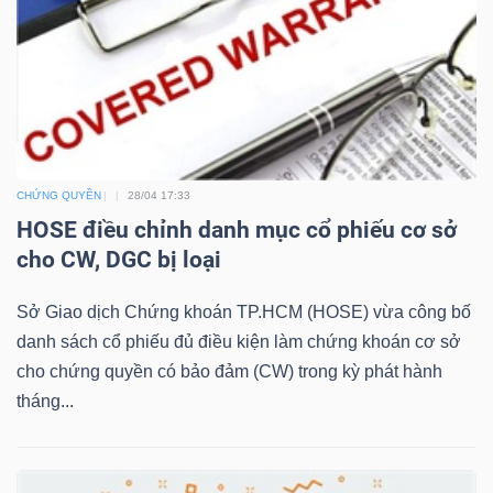
TRÁI
PHIẾU
CHỨNG QUYỀN
28/04 17:33
CÔNG
HOSE điều chỉnh danh mục cổ phiếu cơ sở
CỤ
cho CW, DGC bị loại
ĐẦU
Sở Giao dịch Chứng khoán TP.HCM (HOSE) vừa công bố
TƯ
danh sách cổ phiếu đủ điều kiện làm chứng khoán cơ sở
cho chứng quyền có bảo đảm (CW) trong kỳ phát hành
tháng...
TRUY
XUẤT
DỮ