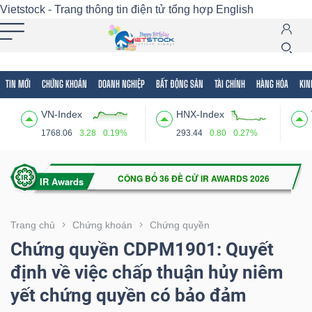
Vietstock - Trang thông tin điện tử tổng hợp
English
TIN MỚI
CHỨNG KHOÁN
DOANH NGHIỆP
BẤT ĐỘNG SẢN
TÀI CHÍNH
HÀNG HÓA
KIN
Tất cả
Tính năng
Ngành
Mã chứng khoán
Lãnh
VN-Index
HNX-Index
Tính
1768.06
3.28
0.19%
293.44
0.80
0.27%
năng
(-)
VIETSTOCK
Trang chủ
Chứng khoán
Chứng quyền
Chứng quyền CDPM1901: Quyết
định về việc chấp thuận hủy niêm
CHỨNG
yết chứng quyền có bảo đảm
KHOÁN