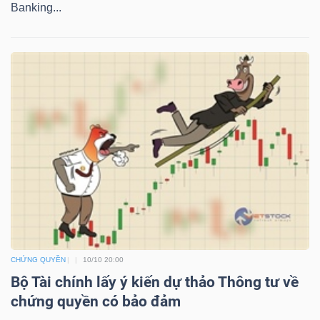
YẾU
Banking...
TIÊU
DÙNG
THIẾT
YẾU
CHĂM
SÓC
CHỨNG QUYỀN
10/10 20:00
Bộ Tài chính lấy ý kiến dự thảo Thông tư về
SỨC
chứng quyền có bảo đảm
KHỎE