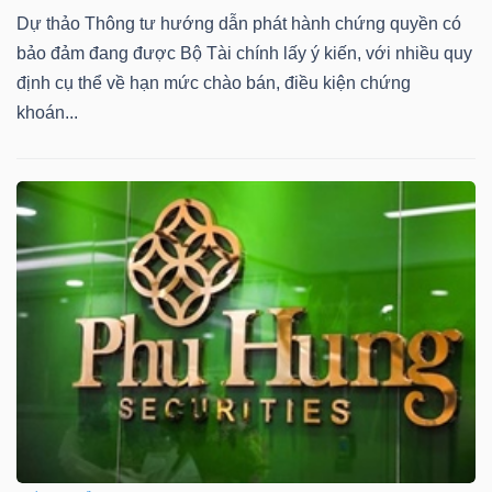
Dự thảo Thông tư hướng dẫn phát hành chứng quyền có
bảo đảm đang được Bộ Tài chính lấy ý kiến, với nhiều quy
định cụ thể về hạn mức chào bán, điều kiện chứng
TÀI
khoán...
CHÍNH
CÔNG
NGHỆ
THÔNG
TIN