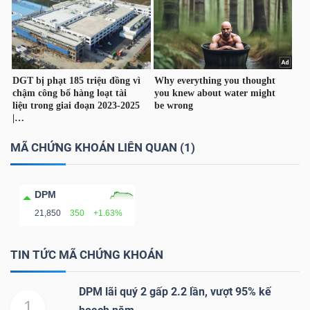
TÀI
CHÍNH
CÁ
NHÂN
MÃ CHỨNG KHOÁN LIÊN QUAN (1)
PHÂN
TÍCH
DPM
VIETSTOCKFINANCE
21,850
350
+1.63%
TIN TỨC MÃ CHỨNG KHOÁN
VĨ
DPM lãi quý 2 gấp 2.2 lần, vượt 95% kế
MÔ
1