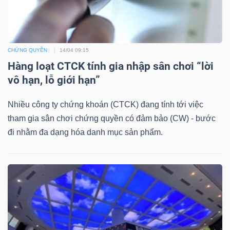
Mã
chứng
khoán
CHỨNG QUYỀN
14/04 09:15
(-)
Hàng loạt CTCK tính gia nhập sân chơi “lời
Tất cả
Cổ phiếu
Chỉ số
Chứng chỉ quỹ
Chứng 
vô hạn, lỗ giới hạn”
Nhiều công ty chứng khoán (CTCK) đang tính tới việc
Lãnh
tham gia sân chơi chứng quyền có đảm bảo (CW) - bước
đạo
đi nhằm đa dạng hóa danh mục sản phẩm.
(-)
Tất cả
Người nội bộ
Người liên quan
Cổ đông lớn
Tin
tức
(-)