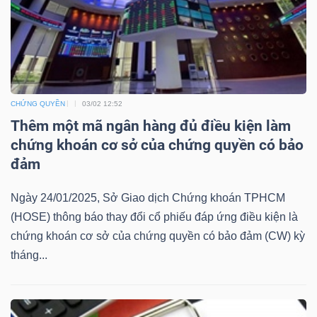
Bài
viết
của
tác
giả
CHỨNG QUYỀN
03/02 12:52
(-)
Thêm một mã ngân hàng đủ điều kiện làm
chứng khoán cơ sở của chứng quyền có bảo
đảm
Báo
cáo
Ngày 24/01/2025, Sở Giao dịch Chứng khoán TPHCM
phân
(HOSE) thông báo thay đổi cổ phiếu đáp ứng điều kiện là
tích
chứng khoán cơ sở của chứng quyền có bảo đảm (CW) kỳ
(-)
tháng...
Thuật