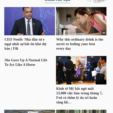
HÀNG
HÓA
KINH
TẾ
THẾ
GIỚI
ĐÔNG
DƯƠNG