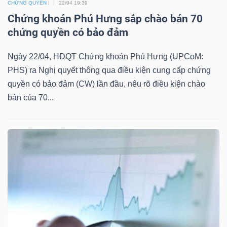
DỊCH
CHỨNG QUYỀN
22/04 19:39
VỤ
Chứng khoán Phú Hưng sắp chào bán 70
TRUYỀN
chứng quyền có bảo đảm
THÔNG
Ngày 22/04, HĐQT Chứng khoán Phú Hưng (UPCoM:
PHS) ra Nghị quyết thông qua điều kiện cung cấp chứng
quyền có bảo đảm (CW) lần đầu, nêu rõ điều kiện chào
bán của 70...
TIỆN
ÍCH
BẤT
ĐỘNG
SẢN