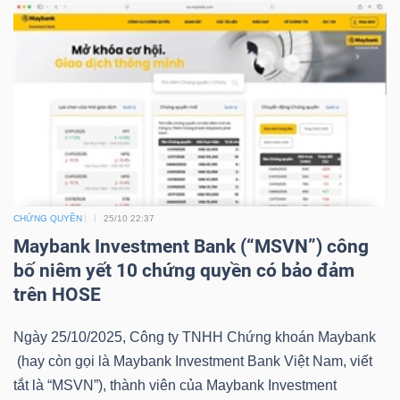
NGUYÊN
VẬT
LIỆU
CÔNG
NGHIỆP
CHỨNG QUYỀN
25/10 22:37
Maybank Investment Bank (“MSVN”) công
bố niêm yết 10 chứng quyền có bảo đảm
trên HOSE
TIÊU
DÙNG
Ngày 25/10/2025, Công ty TNHH Chứng khoán Maybank
KHÔNG
(hay còn gọi là Maybank Investment Bank Việt Nam, viết
THIẾT
tắt là “MSVN”), thành viên của Maybank Investment