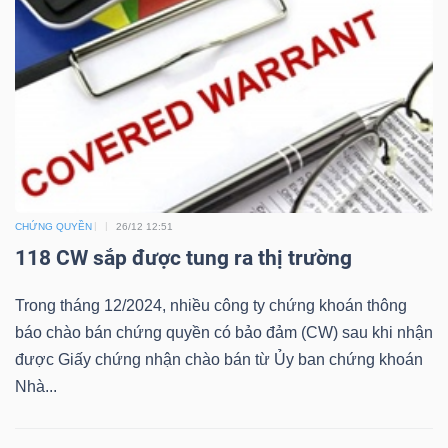
ngữ
(-)
Dịch
vụ
(-)
CHỨNG QUYỀN
26/12 12:51
Đào
118 CW sắp được tung ra thị trường
tạo
Trong tháng 12/2024, nhiều công ty chứng khoán thông
báo chào bán chứng quyền có bảo đảm (CW) sau khi nhận
được Giấy chứng nhận chào bán từ Ủy ban chứng khoán
Sách
Nhà...
tài
chính