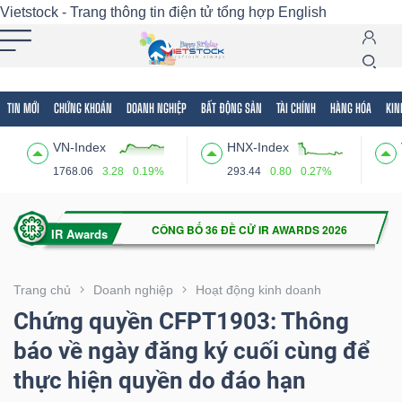
Vietstock - Trang thông tin điện tử tổng hợp
English
TIN MỚI
CHỨNG KHOÁN
DOANH NGHIỆP
BẤT ĐỘNG SẢN
TÀI CHÍNH
HÀNG HÓA
KIN
Tất cả
Tính năng
Ngành
Mã chứng khoán
Lãnh
VN-Index
HNX-Index
Tính
1768.06
3.28
0.19%
293.44
0.80
0.27%
năng
(-)
VIETSTOCK
Trang chủ
Doanh nghiệp
Hoạt động kinh doanh
Chứng quyền CFPT1903: Thông
báo về ngày đăng ký cuối cùng để
CHỨNG
thực hiện quyền do đáo hạn
KHOÁN