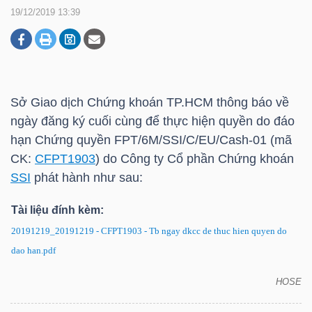
19/12/2019 13:39
DOANH
NGHIỆP
Sở Giao dịch Chứng khoán
TP.HCM
thông báo về
ngày đăng ký cuối cùng để thực hiện quyền do đáo
BẤT
hạn Chứng quyền FPT/6M/SSI/C/EU/Cash-01 (mã
ĐỘNG
CK:
CFPT1903
) do Công ty Cổ phần Chứng khoán
SẢN
SSI
phát hành như sau:
Tài liệu đính kèm:
20191219_20191219 - CFPT1903 - Tb ngay dkcc de thuc hien quyen do
TÀI
dao han.pdf
CHÍNH
HOSE
Chứng quyền CFPT1903: Thông báo về ngày đăng