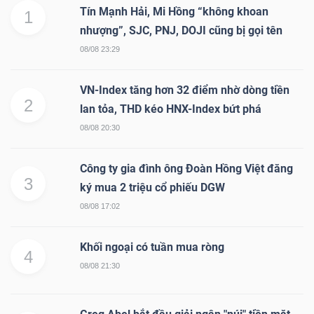
Tín Mạnh Hải, Mi Hồng “không khoan
1
nhượng”, SJC, PNJ, DOJI cũng bị gọi tên
08/08 23:29
VN-Index tăng hơn 32 điểm nhờ dòng tiền
2
lan tỏa, THD kéo HNX-Index bứt phá
08/08 20:30
Công ty gia đình ông Đoàn Hồng Việt đăng
3
ký mua 2 triệu cổ phiếu DGW
08/08 17:02
Khối ngoại có tuần mua ròng
4
08/08 21:30