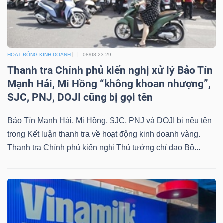
YẾU
HOẠT ĐỘNG KINH DOANH
08/08 23:29
TIÊU
Thanh tra Chính phủ kiến nghị xử lý Bảo Tín
DÙNG
Mạnh Hải, Mi Hồng “không khoan nhượng”,
THIẾT
SJC, PNJ, DOJI cũng bị gọi tên
YẾU
Bảo Tín Mạnh Hải, Mi Hồng, SJC, PNJ và DOJI bị nêu tên
trong Kết luận thanh tra về hoạt động kinh doanh vàng.
Thanh tra Chính phủ kiến nghị Thủ tướng chỉ đạo Bộ...
CHĂM
SÓC
SỨC
KHỎE