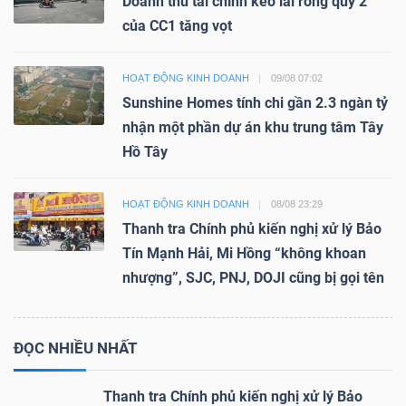
Doanh thu tài chính kéo lãi ròng quý 2
của CC1 tăng vọt
HOẠT ĐỘNG KINH DOANH
09/08 07:02
Sunshine Homes tính chi gần 2.3 ngàn tỷ
nhận một phần dự án khu trung tâm Tây
Hồ Tây
HOẠT ĐỘNG KINH DOANH
08/08 23:29
Thanh tra Chính phủ kiến nghị xử lý Bảo
Tín Mạnh Hải, Mi Hồng “không khoan
nhượng”, SJC, PNJ, DOJI cũng bị gọi tên
ĐỌC NHIỀU NHẤT
Thanh tra Chính phủ kiến nghị xử lý Bảo