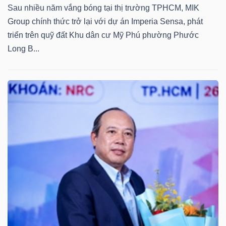
Sau nhiều năm vắng bóng tại thị trường TPHCM, MIK
Mã
Group chính thức trở lại với dự án Imperia Sensa, phát
chứng
triển trên quỹ đất Khu dân cư Mỹ Phú phường Phước
khoán
Long B...
(-)
Tất cả
Cổ phiếu
Chỉ số
Chứng chỉ quỹ
Chứng 
Lãnh
đạo
(-)
Tất cả
Người nội bộ
Người liên quan
Cổ đông lớn
Tin
tức
(-)