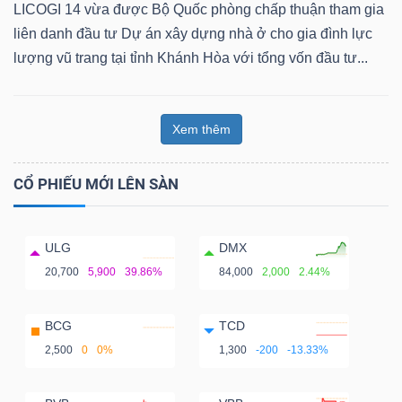
LICOGI 14 vừa được Bộ Quốc phòng chấp thuận tham gia
liên danh đầu tư Dự án xây dựng nhà ở cho gia đình lực
lượng vũ trang tại tỉnh Khánh Hòa với tổng vốn đầu tư...
Xem thêm
CỔ PHIẾU MỚI LÊN SÀN
ULG
DMX
20,700
5,900
39.86%
84,000
2,000
2.44%
BCG
TCD
2,500
0
0%
1,300
-200
-13.33%