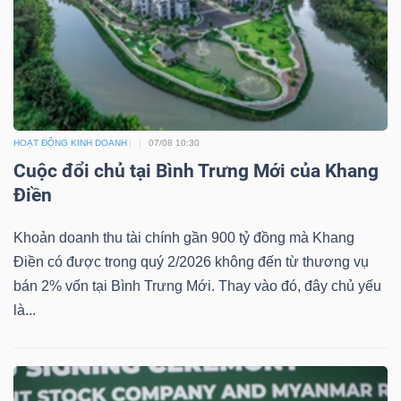
ngữ
(-)
Dịch
vụ
(-)
HOẠT ĐỘNG KINH DOANH
07/08 10:30
Cuộc đổi chủ tại Bình Trưng Mới của Khang
Điền
Đào
tạo
Khoản doanh thu tài chính gần 900 tỷ đồng mà Khang
Điền có được trong quý 2/2026 không đến từ thương vụ
bán 2% vốn tại Bình Trưng Mới. Thay vào đó, đây chủ yếu
là...
Sách
tài
chính