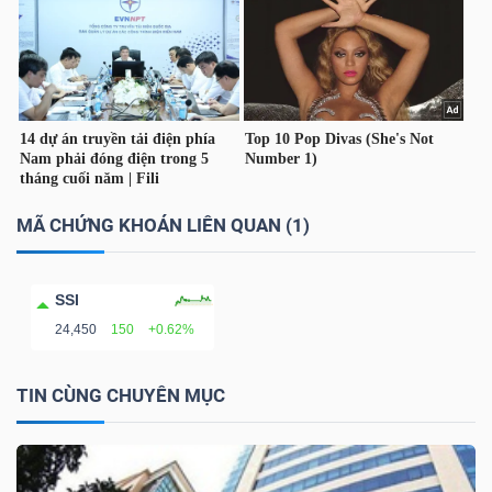
TÀI
CHÍNH
CÁ
NHÂN
MÃ CHỨNG KHOÁN LIÊN QUAN (1)
PHÂN
TÍCH
SSI
VIETSTOCKFINANCE
24,450
150
+0.62%
TIN CÙNG CHUYÊN MỤC
VĨ
MÔ