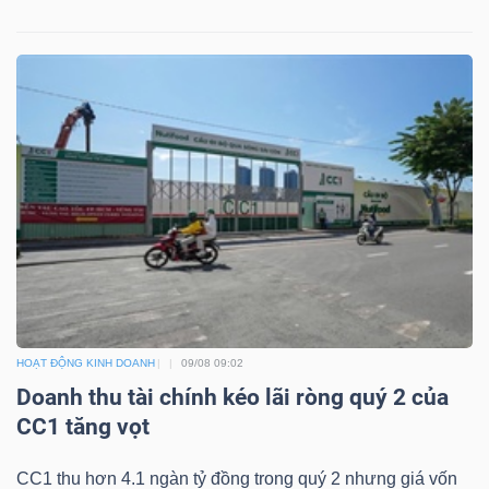
TRÁI
PHIẾU
CÔNG
CỤ
ĐẦU
TƯ
HOẠT ĐỘNG KINH DOANH
09/08 09:02
Doanh thu tài chính kéo lãi ròng quý 2 của
TRUY
CC1 tăng vọt
XUẤT
DỮ
CC1 thu hơn 4.1 ngàn tỷ đồng trong quý 2 nhưng giá vốn