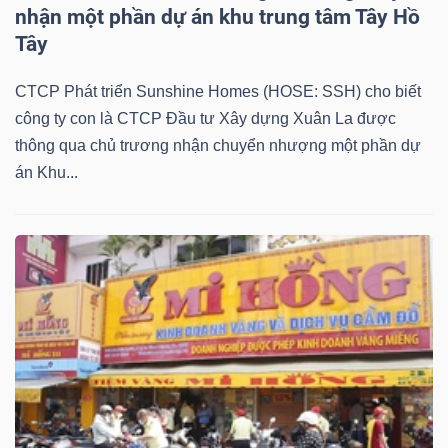
nhận một phần dự án khu trung tâm Tây Hồ
NGUYÊN
Tây
VẬT
LIỆU
CTCP Phát triển Sunshine Homes (HOSE: SSH) cho biết
công ty con là CTCP Đầu tư Xây dựng Xuân La được
thông qua chủ trương nhận chuyển nhượng một phần dự
án Khu...
CÔNG
NGHIỆP
TIÊU
DÙNG
KHÔNG
THIẾT