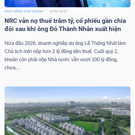
Bài
HOẠT ĐỘNG KINH DOANH
07/08 10:50
NRC vẫn nợ thuế trăm tỷ, cổ phiếu gần chia
viết
đôi sau khi ông Đỗ Thành Nhân xuất hiện
của
tác
Nửa đầu 2026, doanh nghiệp do ông Lê Thống Nhất làm
giả
Chủ tịch mới nộp hơn 2 tỷ đồng tiền thuế. Cuối quý 2,
(-)
khoản còn phải nộp Nhà nước vẫn vượt 100 tỷ đồng,
chưa...
Báo
cáo
phân
tích
(-)
Thuật