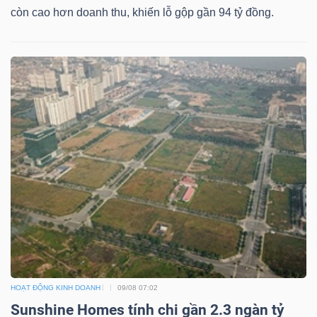
LIỆU
còn cao hơn doanh thu, khiến lỗ gộp gần 94 tỷ đồng.
Ngành
(-)
VS-
SECTOR
NĂNG
LƯỢNG
HOẠT ĐỘNG KINH DOANH
09/08 07:02
Sunshine Homes tính chi gần 2.3 ngàn tỷ