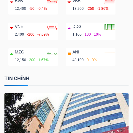
BVB
VBB
12,400
-50
-0.4%
13,200
-250
-1.86%
VNE
DDG
2,400
-200
-7.69%
1,100
100
10%
MZG
ANI
12,150
200
1.67%
48,100
0
0%
TIN CHÍNH