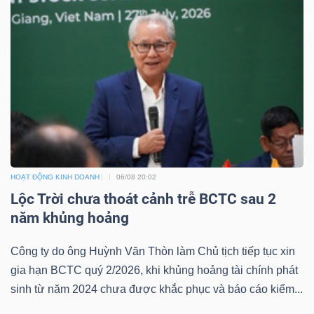
Công
cụ
đầu
tư
HOẠT ĐỘNG KINH DOANH
06/08 20:02
Lộc Trời chưa thoát cảnh trễ BCTC sau 2
năm khủng hoảng
Truyền
thông
Công ty do ông Huỳnh Văn Thòn làm Chủ tịch tiếp tục xin
gia hạn BCTC quý 2/2026, khi khủng hoảng tài chính phát
tài
sinh từ năm 2024 chưa được khắc phục và báo cáo kiểm...
chính