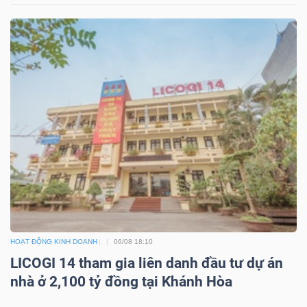
Dữ
liệu
tài
chính
HOẠT ĐỘNG KINH DOANH
06/08 18:10
LICOGI 14 tham gia liên danh đầu tư dự án
nhà ở 2,100 tỷ đồng tại Khánh Hòa