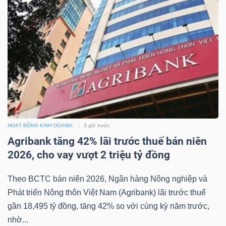
NGÀNH
DOANH
NGHIỆP
HOẠT ĐỘNG KINH DOANH
3 giờ trước
Agribank tăng 42% lãi trước thuế bán niên
CỔ
2026, cho vay vượt 2 triệu tỷ đồng
PHIẾU
Theo BCTC bán niên 2026, Ngân hàng Nông nghiệp và
Phát triển Nông thôn Việt Nam (Agribank) lãi trước thuế
PHÁI
gần 18,495 tỷ đồng, tăng 42% so với cùng kỳ năm trước,
nhờ...
SINH