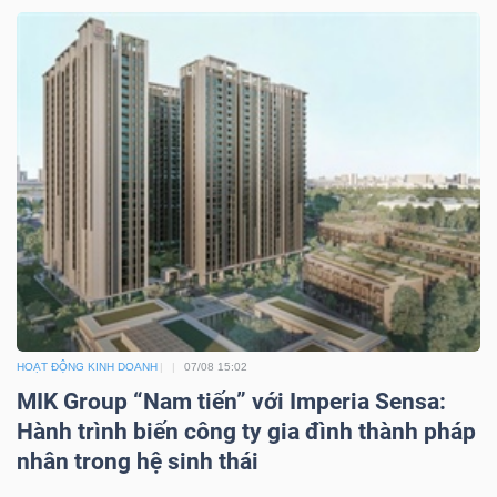
DỊCH
VỤ
TRUYỀN
THÔNG
TIỆN
ÍCH
HOẠT ĐỘNG KINH DOANH
07/08 15:02
MIK Group “Nam tiến” với Imperia Sensa:
BẤT
Hành trình biến công ty gia đình thành pháp
ĐỘNG
nhân trong hệ sinh thái
SẢN