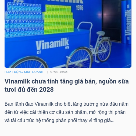
TÀI
CHÍNH
HOẠT ĐỘNG KINH DOANH
07/08 15:45
CÔNG
Vinamilk chưa tính tăng giá bán, nguồn sữa
NGHỆ
tươi đủ đến 2028
THÔNG
TIN
Ban lãnh đạo Vinamilk cho biết tăng trưởng nửa đầu năm
đến từ việc cải thiện cơ cấu sản phẩm, mở rộng thị phần
và tái cấu trúc hệ thống phân phối thay vì tăng giá...