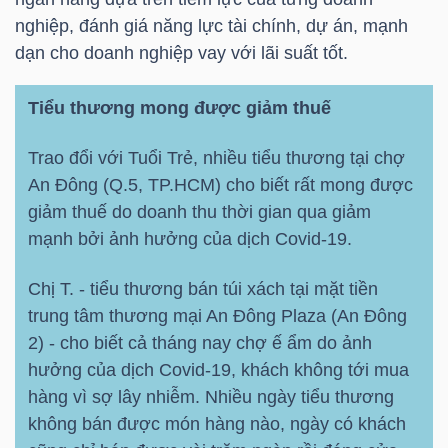
nghiệp, đánh giá năng lực tài chính, dự án, mạnh
dạn cho doanh nghiệp vay với lãi suất tốt.
Dữ
Tiểu thương mong được giảm thuế
liệu
tài
Trao đổi với Tuổi Trẻ, nhiều tiểu thương tại chợ
chính
An Đông (Q.5,
TP.HCM
) cho biết rất mong được
giảm thuế do doanh thu thời gian qua giảm
mạnh bởi ảnh hưởng của dịch Covid-19.
Chị T. - tiểu thương bán túi xách tại mặt tiền
trung tâm thương mại An Đông Plaza (An Đông
2) - cho biết cả tháng nay chợ ế ẩm do ảnh
hưởng của dịch Covid-19, khách không tới mua
hàng vì sợ lây nhiễm. Nhiều ngày tiểu thương
không bán được món hàng nào, ngày có khách