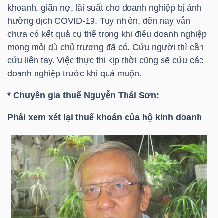
YẾU
khoanh, giãn nợ, lãi suất cho doanh nghiệp bị ảnh
hưởng dịch COVID-19. Tuy nhiên, đến nay vẫn
chưa có kết quả cụ thể trong khi điều doanh nghiệp
mong mỏi dù chủ trương đã có. Cứu người thì cần
cứu liền tay. Việc thực thi kịp thời cũng sẽ cứu các
TIÊU
doanh nghiệp trước khi quá muộn.
DÙNG
THIẾT
* Chuyên gia thuế
Nguyễn Thái Sơn:
YẾU
Phải xem xét lại
thuế khoán của hộ
kinh doanh
CHĂM
SÓC
SỨC
KHỎE