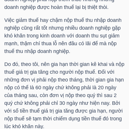
doanh nghiệp được hoàn thuế lại bị thiệt thòi.
Việc giảm thuế hay chậm nộp thuế thu nhập doanh
NGÀNH
nghiệp cũng rất tốt nhưng nhiều doanh nghiệp gặp
khó khăn trong kinh doanh với doanh thu sụt giảm
mạnh, thậm chí thua lỗ nên đâu có lãi để mà nộp
DOANH
thuế thu nhập doanh nghiệp.
NGHIỆP
Do đó, theo tôi, nên gia hạn thời gian kê khai và nộp
thuế giá trị gia tăng cho người nộp thuế. Đối với
những đơn vị phải nộp theo tháng, thời gian gia hạn
CỔ
nộp có thể là 60 ngày chứ không phải là 20 ngày
PHIẾU
của tháng sau, còn đơn vị nộp theo quý thì sau 2
quý chứ không phải chỉ 30 ngày như hiện nay. Bởi
với số tiền thuế giá trị gia tăng được gia hạn, người
PHÁI
nộp thuế sẽ tạm thời chiếm dụng tiền thuế đó trong
SINH
lúc khó khăn này.