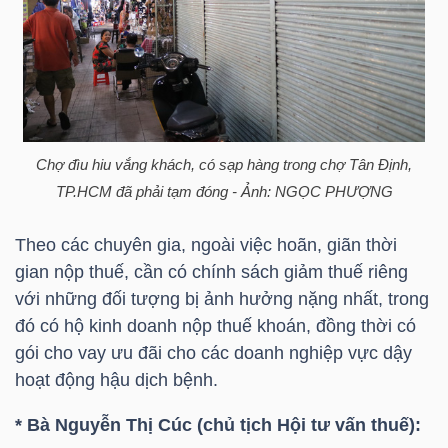
HÀNG
HÓA
KINH
TẾ
Chợ đìu hiu vắng khách, có sạp hàng trong chợ Tân Định,
TP.HCM
đã phải tạm đóng - Ảnh: NGỌC PHƯỢNG
Theo các chuyên gia, ngoài việc hoãn, giãn thời
THẾ
gian nộp thuế, cần có chính sách giảm thuế riêng
GIỚI
với những đối tượng bị ảnh hưởng nặng nhất, trong
đó có hộ kinh doanh nộp thuế khoán, đồng thời có
gói cho vay ưu đãi cho các doanh nghiệp vực dậy
ĐÔNG
hoạt động hậu dịch bệnh.
DƯƠNG
* Bà Nguyễn Thị Cúc
(chủ tịch Hội tư vấn thuế):