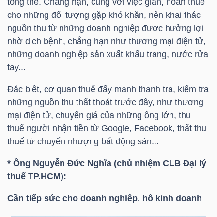
tổng thể. Chẳng hạn, cùng với việc giãn, hoãn thuế
DỊCH
cho những đối tượng gặp khó khăn, nên khai thác
VỤ
nguồn thu từ những doanh nghiệp được hưởng lợi
TRUYỀN
nhờ dịch bệnh, chẳng hạn như thương mại điện tử,
THÔNG
những doanh nghiệp sản xuất khẩu trang, nước rửa
tay...
Đặc biệt, cơ quan thuế đẩy mạnh thanh tra, kiểm tra
những nguồn thu thất thoát trước đây, như thương
TIỆN
mại điện tử, chuyển giá của những ông lớn, thu
ÍCH
thuế người nhận tiền từ Google, Facebook, thất thu
thuế từ chuyển nhượng bất động sản...
* Ông Nguyễn Đức Nghĩa (chủ nhiệm CLB Đại lý
BẤT
thuế
TP.HCM
):
ĐỘNG
Cần tiếp sức cho doanh nghiệp,
hộ kinh doanh
SẢN