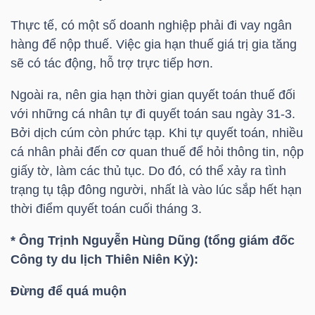
Thực tế, có một số doanh nghiệp phải đi vay ngân
hàng để nộp thuế. Việc gia hạn thuế giá trị gia tăng
TRÁI
sẽ có tác động, hỗ trợ trực tiếp hơn.
PHIẾU
Ngoài ra, nên gia hạn thời gian quyết toán thuế đối
với những cá nhân tự đi quyết toán sau ngày 31-3.
Bởi dịch cúm còn phức tạp. Khi tự quyết toán, nhiều
CÔNG
cá nhân phải đến cơ quan thuế để hỏi thông tin, nộp
CỤ
giấy tờ, làm các thủ tục. Do đó, có thể xảy ra tình
ĐẦU
trạng tụ tập đông người, nhất là vào lúc sắp hết hạn
TƯ
thời điểm quyết toán cuối tháng 3.
* Ông Trịnh Nguyễn Hùng Dũng (tổng giám đốc
Công ty du lịch Thiên Niên Kỷ):
TRUY
XUẤT
Đừng để quá muộn
DỮ