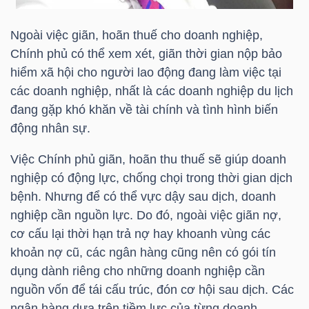
Ngoài việc giãn, hoãn thuế cho doanh nghiệp,
Chính phủ có thể xem xét, giãn thời gian nộp bảo
hiểm xã hội cho người lao động đang làm việc tại
Công
các doanh nghiệp, nhất là các doanh nghiệp du lịch
cụ
đang gặp khó khăn về tài chính và tình hình biến
đầu
động nhân sự.
tư
Việc Chính phủ giãn, hoãn thu thuế sẽ giúp doanh
nghiệp có động lực, chống chọi trong thời gian dịch
bệnh. Nhưng để có thể vực dậy sau dịch, doanh
nghiệp cần nguồn lực. Do đó, ngoài việc giãn nợ,
Truyền
cơ cấu lại thời hạn trả nợ hay khoanh vùng các
thông
khoản nợ cũ, các ngân hàng cũng nên có gói tín
tài
dụng dành riêng cho những doanh nghiệp cần
chính
nguồn vốn để tái cấu trúc, đón cơ hội sau dịch. Các
ngân hàng dựa trên tiềm lực của từng doanh