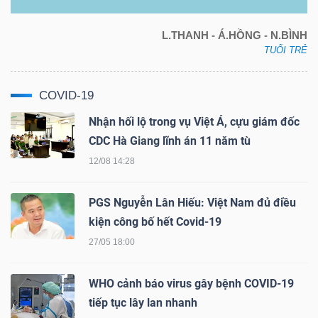
L.THANH - Á.HỒNG - N.BÌNH
TUỔI TRẺ
COVID-19
Nhận hối lộ trong vụ Việt Á, cựu giám đốc
CDC Hà Giang lĩnh án 11 năm tù
12/08 14:28
PGS Nguyễn Lân Hiếu: Việt Nam đủ điều
kiện công bố hết Covid-19
27/05 18:00
WHO cảnh báo virus gây bệnh COVID-19
tiếp tục lây lan nhanh