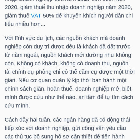
NGUYÊN
2020, giảm thuế thu nhập doanh nghiệp năm 2020,
VẬT
giảm thuế
VAT
50% để khuyến khích người dân chi
LIỆU
tiêu nhiều hơn...
Với lĩnh vực du lịch, các nguồn khách mà doanh
nghiệp còn duy trì được đều là khách đã đặt trước
từ năm ngoái, nguồn khách mới dường như không
CÔNG
còn. Không có khách, không có doanh thu, nguồn
NGHIỆP
tài chính dự phòng chỉ có thể cầm cự được một thời
gian. Nếu cơ quan quản lý kịp thời ban hành một
chính sách giãn, hoãn thuế, doanh nghiệp mới biết
mình được cứu như thế nào, an tâm để tự tìm cách
cứu mình.
TIÊU
DÙNG
Cách đây hai tuần, các ngân hàng đã có động thái
KHÔNG
tiếp xúc với doanh nghiệp, gửi công văn yêu cầu
THIẾT
các thủ tục bổ sung hồ sơ cần thiết để tiến hành