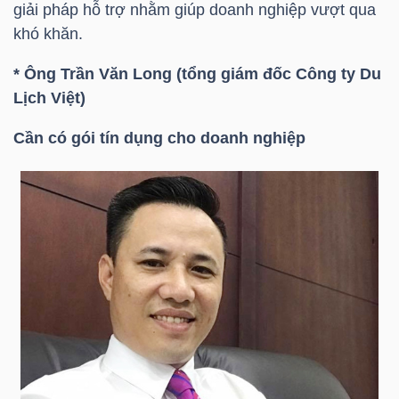
ngữ
giải pháp hỗ trợ nhằm giúp doanh nghiệp vượt qua
(-)
khó khăn.
* Ông Trần Văn Long (tổng giám đốc Công ty Du
Dịch
Lịch Việt)
vụ
(-)
Cần có gói tín dụng cho doanh nghiệp
Đào
tạo
Sách
tài
chính