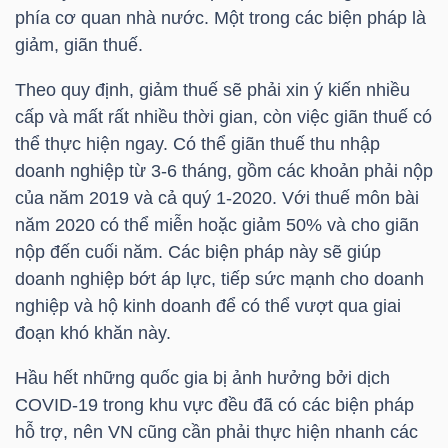
phía cơ quan nhà nước. Một trong các biện pháp là
Bài
giảm, giãn thuế.
viết
Theo quy định, giảm thuế sẽ phải xin ý kiến nhiều
của
cấp và mất rất nhiều thời gian, còn việc giãn thuế có
tác
thể thực hiện ngay. Có thể giãn thuế thu nhập
giả
doanh nghiệp từ 3-6 tháng, gồm các khoản phải nộp
(-)
của năm 2019 và cả quý 1-2020. Với thuế môn bài
năm 2020 có thể miễn hoặc giảm 50% và cho giãn
Báo
nộp đến cuối năm. Các biện pháp này sẽ giúp
cáo
doanh nghiệp bớt áp lực, tiếp sức mạnh cho doanh
phân
nghiệp và hộ kinh doanh để có thể vượt qua giai
tích
đoạn khó khăn này.
(-)
Hầu hết những quốc gia bị ảnh hưởng bởi dịch
COVID-19 trong khu vực đều đã có các biện pháp
Thuật
hỗ trợ, nên VN cũng cần phải thực hiện nhanh các