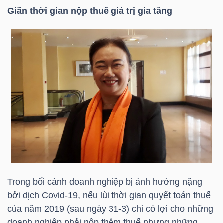
Giãn thời gian nộp thuế giá trị gia tăng
TÀI
CHÍNH
CÁ
NHÂN
PHÂN
TÍCH
VIETSTOCKFINANCE
Trong bối cảnh doanh nghiệp bị ảnh hưởng nặng
bởi dịch Covid-19, nếu lùi thời gian quyết toán thuế
VĨ
của năm 2019 (sau ngày 31-3) chỉ có lợi cho những
MÔ
doanh nghiệp phải nộp thêm thuế nhưng những