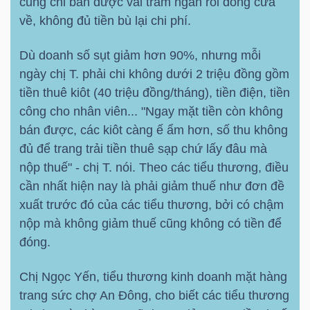
cũng chỉ bán được vài trăm ngàn rồi đóng cửa
về, không đủ tiền bù lại chi phí.
Dù doanh số sụt giảm hơn 90%, nhưng mỗi
ngày chị T. phải chi không dưới 2 triệu đồng gồm
tiền thuê kiôt (40 triệu đồng/tháng), tiền điện, tiền
công cho nhân viên... "Ngay mặt tiền còn không
bán được, các kiôt càng ế ẩm hơn, số thu không
đủ để trang trải tiền thuê sạp chứ lấy đâu mà
nộp thuế" - chị T. nói. Theo các tiểu thương, điều
cần nhất hiện nay là phải giảm thuế như đơn đề
xuất trước đó của các tiểu thương, bởi có chậm
nộp mà không giảm thuế cũng không có tiền để
đóng.
Chị Ngọc Yến, tiểu thương kinh doanh mặt hàng
trang sức chợ An Đông, cho biết các tiểu thương