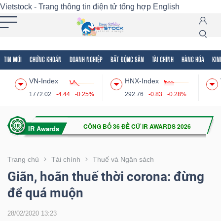
Vietstock - Trang thông tin điện tử tổng hợp
English
TIN MỚI
CHỨNG KHOÁN
DOANH NGHIỆP
BẤT ĐỘNG SẢN
TÀI CHÍNH
HÀNG HÓA
KIN
Tất cả
Tính năng
Ngành
Mã chứng khoán
Lãnh
VN-Index
HNX-Index
Tính
1772.02
-4.44
-0.25%
292.76
-0.83
-0.28%
năng
(-)
VIETSTOCK
Trang chủ
Tài chính
Thuế và Ngân sách
Giãn, hoãn thuế thời corona: đừng
để quá muộn
CHỨNG
KHOÁN
28/02/2020 13:23