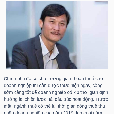
LIỆU
Ngành
(-)
VS-
SECTOR
Chính phủ đã có chủ trương giãn, hoãn thuế cho
NĂNG
doanh nghiệp thì cần được thực hiện ngay, càng
LƯỢNG
sớm càng tốt để doanh nghiệp có kịp thời gian định
hướng lại chiến lược, tái cấu trúc hoạt động. Trước
mắt, ngành thuế có thể lùi thời gian đóng thuế thu
nhập doanh nghiệp của năm 2019 đến cuối năm