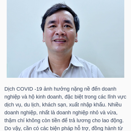
Mã
chứng
khoán
(-)
Tất cả
Cổ phiếu
Chỉ số
Chứng chỉ quỹ
Chứng 
Lãnh
đạo
(-)
Dịch COVID -19 ảnh hưởng nặng nề đến doanh
Tất cả
Người nội bộ
Người liên quan
Cổ đông lớn
nghiệp và hộ kinh doanh, đặc biệt trong các lĩnh vực
dịch vụ, du lịch, khách sạn, xuất nhập khẩu. Nhiều
Tin
doanh nghiệp, nhất là doanh nghiệp nhỏ và vừa,
tức
thậm chí không còn tiền để trả lương cho lao động.
(-)
Do vậy, cần có các biện pháp hỗ trợ, đồng hành từ