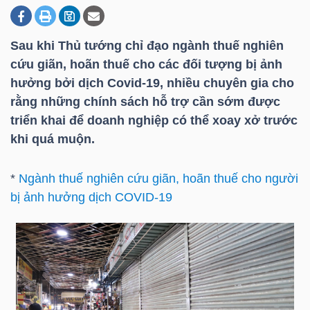
Sau khi Thủ tướng chỉ đạo ngành thuế nghiên
DOANH
cứu giãn, hoãn thuế cho các đối tượng bị ảnh
NGHIỆP
hưởng bởi dịch Covid-19, nhiều chuyên gia cho
rằng những chính sách hỗ trợ cần sớm được
triển khai để doanh nghiệp có thể xoay xở trước
BẤT
khi quá muộn.
ĐỘNG
SẢN
*
Ngành thuế nghiên cứu giãn, hoãn thuế cho người
bị ảnh hưởng dịch COVID-19
TÀI
CHÍNH