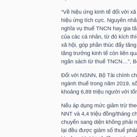
“Về hiệu ứng kinh tế đối với x
hiệu ứng tích cực. Nguyên nh
TRÁI
nghĩa vụ thuế TNCN hay gia tă
PHIẾU
của các cá nhân, từ đó kích thí
xã hội, góp phần thúc đẩy tăng
tăng trưởng kinh tế còn liên q
ngân sách từ thuế TNCN…”, Bộ 
CÔNG
CỤ
Đối với NSNN, Bộ Tài chính cho
ĐẦU
ngành thuế trong năm 2019, s
TƯ
khoảng 6,89 triệu người với t
Nếu áp dụng mức giảm trừ theo
NNT
và 4,4 triệu đồng/tháng c
TRUY
chuyển sang diện không phải 
XUẤT
lại đều được giảm số thuế phả
DỮ