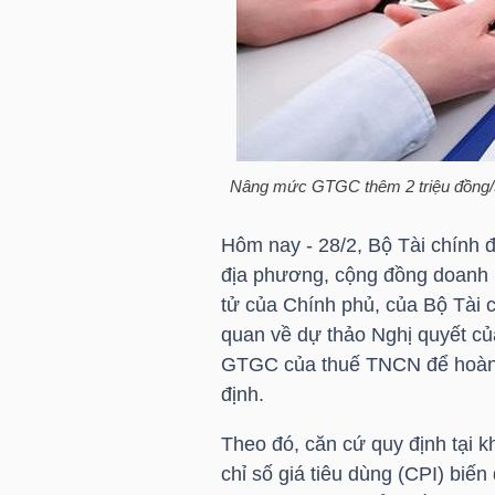
HÀNG
HÓA
KINH
TẾ
Nâng mức GTGC thêm 2 triệu đồng/t
Hôm nay - 28/2, Bộ Tài chính 
địa phương, cộng đồng doanh n
THẾ
tử của Chính phủ, của Bộ Tài ch
GIỚI
quan về dự thảo Nghị quyết c
GTGC của thuế TNCN để hoàn c
định.
ĐÔNG
Theo đó, căn cứ quy định tại 
DƯƠNG
chỉ số
giá tiêu dùng (CPI)
biến 