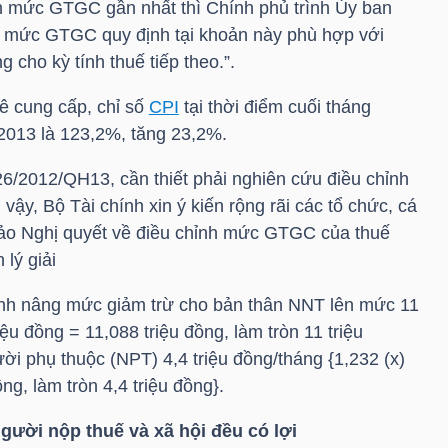
h mức GTGC gần nhất thì Chính phủ trình Ủy ban
h mức GTGC quy định tại khoản này phù hợp với
 cho kỳ tính thuế tiếp theo.”.
ê cung cấp, chỉ số
CPI
tại thời điểm cuối tháng
/2013 là 123,2%, tăng 23,2%.
26/2012/QH13, cần thiết phải nghiên cứu điều chỉnh
y, Bộ Tài chính xin ý kiến rộng rãi các tổ chức, cá
hảo Nghị quyết về điều chỉnh mức GTGC của thuế
 lý giải
ỉnh nâng mức giảm trừ cho bản thân
NNT
lên mức 11
iệu đồng = 11,088 triệu đồng, làm tròn 11 triệu
i phụ thuộc (NPT) 4,4 triệu đồng/tháng {1,232 (x)
ồng, làm tròn 4,4 triệu đồng}.
ười nộp thuế và xã hội đều có lợi