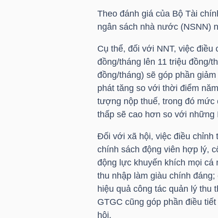
Theo đánh giá của Bộ Tài chín
ngân sách nhà nước (NSNN) nh
NGÀNH
Cụ thể, đối với
NNT
, việc điề
đồng/tháng lên 11 triệu đồng/th
đồng/tháng) sẽ góp phần giảm
DOANH
phát tăng so với thời điểm nă
NGHIỆP
tượng nộp thuế, trong đó mức
thấp sẽ cao hơn so với những
Đối với xã hội, việc điều chỉ
CỔ
chính sách động viên hợp lý, 
PHIẾU
động lực khuyến khích mọi cá n
thu nhập làm giàu chính đáng;
hiệu quả công tác quản lý thu 
PHÁI
GTGC cũng góp phần điều tiết 
SINH
hội.