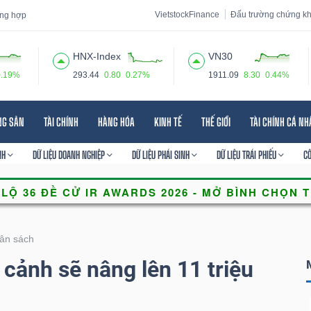
VietstockFinance
Đấu trường chứng k
tổng hợp
HNX-Index
VN30
0.19%
293.44
0.80
0.27%
1911.09
8.30
0.44%
 đạo
Tin tức
Báo cáo phân tích
Thuật ngữ
Dịch vụ
NG SẢN
TÀI CHÍNH
HÀNG HÓA
KINH TẾ
THẾ GIỚI
TÀI CHÍNH CÁ N
NH
DỮ LIỆU DOANH NGHIỆP
DỮ LIỆU PHÁI SINH
DỮ LIỆU TRÁI PHIẾU
C
ân sách
cảnh sẽ nâng lên 11 triệu