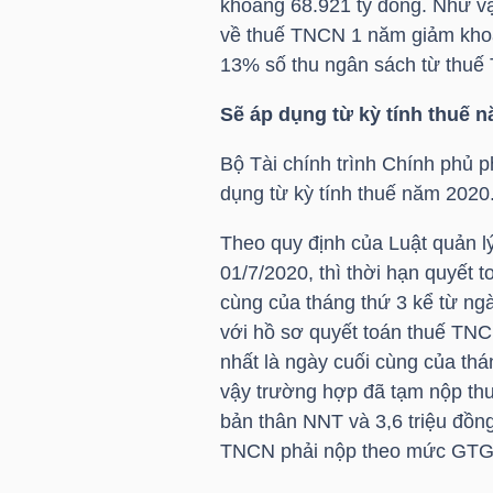
khoảng 68.921 tỷ đồng. Như vậ
LIỆU
về thuế TNCN 1 năm giảm kho
13% số thu ngân sách từ thu
Ngành
(-)
Sẽ áp dụng từ kỳ tính thuế 
VS-
Bộ Tài chính trình Chính phủ
SECTOR
dụng từ kỳ tính thuế năm 2020
Theo quy định của Luật quản lý
01/7/2020, thì thời hạn quyết
cùng của tháng thứ 3 kể từ ngà
với hồ sơ quyết toán thuế TNCN
NĂNG
nhất là ngày cuối cùng của thá
LƯỢNG
vậy trường hợp đã tạm nộp thu
bản thân
NNT
và 3,6 triệu đồn
TNCN phải nộp theo mức GTGC