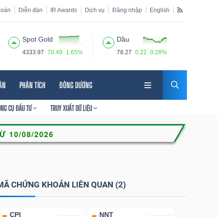
hoán
Diễn đàn
IR Awards
Dịch vụ
Đăng nhập
English
Spot Gold
Dầu
4333.97
70.49
1.65%
78.27
0.22
0.28%
HÂN
PHÂN TÍCH
ĐÔNG DƯƠNG
ÔNG CỤ ĐẦU TƯ
TRUY XUẤT DỮ LIỆU
MÃ CHỨNG KHOÁN LIÊN QUAN (2)
CPI
NNT