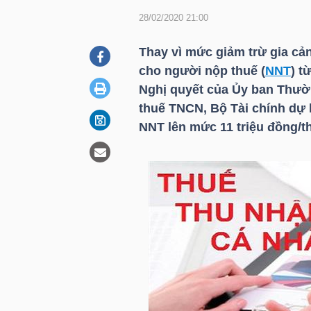
28/02/2020 21:00
DOANH
Thay vì mức giảm trừ gia c
NGHIỆP
cho người nộp thuế (
NNT
) t
Nghị quyết của Ủy ban Thườ
thuế TNCN, Bộ Tài chính dự
NNT
lên mức 11 triệu đồng/th
BẤT
ĐỘNG
SẢN
TÀI
CHÍNH