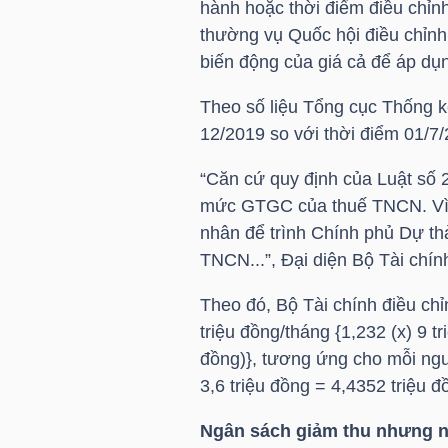
hành hoặc thời điểm điều chỉn
thường vụ Quốc hội điều chỉn
TÀI
biến động của giá cả để áp dụng
CHÍNH
CÁ
Theo số liệu Tổng cục Thống k
NHÂN
12/2019 so với thời điểm 01/7
“Căn cứ quy định của Luật số 
mức GTGC của thuế TNCN. Vì vậ
PHÂN
nhân để trình Chính phủ Dự t
TÍCH
TNCN...”, Đại diện Bộ Tài chính
VIETSTOCKFINANCE
Theo đó, Bộ Tài chính điều ch
triệu đồng/tháng {1,232 (x) 9 tr
đồng)}, tương ứng cho mỗi ngườ
3,6 triệu đồng = 4,4352 triệu đ
VĨ
MÔ
Ngân sách giảm thu nhưng ng