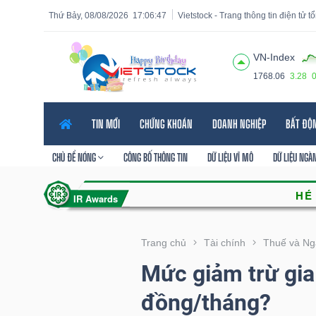
Thứ Bảy, 08/08/2026
17:06:48
Vietstock - Trang thông tin điện tử 
VN-Index
1768.06
3.28
Tất cả
Tính năng
Ngành
Mã chứng khoán
Lãnh
TIN MỚI
CHỨNG KHOÁN
DOANH NGHIỆP
BẤT ĐỘ
Tính
năng
CHỦ ĐỀ NÓNG
CÔNG BỐ THÔNG TIN
DỮ LIỆU VĨ MÔ
DỮ LIỆU NGÀ
(-)
VIETSTOCK
Trang chủ
Tài chính
Thuế và Ng
Mức giảm trừ gia 
CHỨNG
đồng/tháng?
KHOÁN