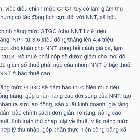
h, việc điều chỉnh mức GTGT tuy có làm giảm thu
ưng có tác động tích cực đối với
NNT
, xã hội.
u chỉnh nâng mức GTGC (cho
NNT
từ 9 triệu
áng; NPT từ 3,6 triệu đồng/tháng lên 4,4 triệu
 bớt khó khăn cho
NNT
trong bối cảnh giá cả, lạm
m 2013. Số thuế phải nộp sẽ được giảm cho mọi đối
 độ giảm số thuế phải nộp của nhóm
NNT
ở bậc thuế
NNT
ở bậc thuế cao.
nh tăng mức GTGC sẽ đảm bảo thực hiện mục tiêu
công bằng, góp phần nâng cao đời sống của
NNT
, tạo
hân ra sức lao động, sản xuất kinh doanh, gia tăng
 đảm bảo chính sách đơn giản, rõ ràng, nâng cao
thuế, tính tuân thủ pháp luật về thuế. Việc nâng mức
hợp lý thu nhập, góp phần thực hiện công bằng xã