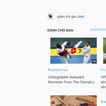
NGUYÊN
VẬT
giảm trừ gia cảnh
LIỆU
CÔNG
NGHIỆP
TIÊU
DÙNG
KHÔNG
THIẾT