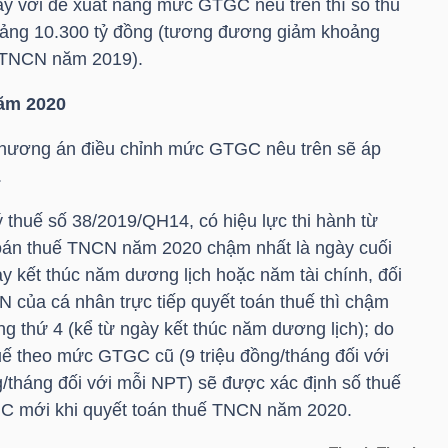
y với đề xuất nâng mức GTGC nêu trên thì số thu
ảng 10.300 tỷ đồng (tương đương giảm khoảng
ế TNCN năm 2019).
năm 2020
 phương án điều chỉnh mức GTGC nêu trên sẽ áp
.
 thuế số 38/2019/QH14, có hiệu lực thi hành từ
 toán thuế TNCN năm 2020 chậm nhất là ngày cuối
y kết thúc năm dương lịch hoặc năm tài chính, đối
 của cá nhân trực tiếp quyết toán thuế thì chậm
ng thứ 4 (kể từ ngày kết thúc năm dương lịch); do
ế theo mức GTGC cũ (9 triệu đồng/tháng đối với
g/tháng đối với mỗi NPT) sẽ được xác định số thuế
 mới khi quyết toán thuế TNCN năm 2020.