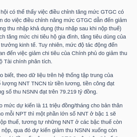
ã hội có thể thấy việc điều chỉnh tăng mức GTGC có
ân do việc điều chỉnh nâng mức GTGC dẫn đến giảm
ng thu nhập khả dụng (thu nhập sau khi nộp thuế)
ch tăng mức chi tiêu hộ gia đình, tăng tiêu dùng của
 trưởng kinh tế. Tuy nhiên, mức độ tác động đến
uan đến việc giảm chi tiêu của Chính phủ do giảm thu
Tài chính phân tích.
 biết, theo dữ liệu trên hệ thống tập trung của
ố lượng
NNT
TNCN từ tiền lương, tiền công đạt
ổng số thu NSNN đạt trên 79.219 tỷ đồng.
 mức dự kiến là 11 triệu đồng/tháng cho bản thân
ho mỗi NPT thì một phần lớn số
NNT
ở bậc 1 sẽ
nộp thuế, tương tự những
NNT
ở các bậc thuế còn
i nộp, qua đó dự kiến giảm thu NSNN xuống còn