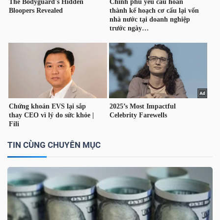
YẾU
TIÊU
DÙNG
THIẾT
YẾU
TIN CÙNG CHUYÊN MỤC
CHĂM
SÓC
SỨC
KHỎE