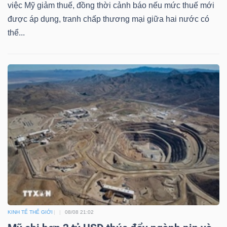
việc Mỹ giảm thuế, đồng thời cảnh báo nếu mức thuế mới
được áp dụng, tranh chấp thương mại giữa hai nước có
Bài
thể...
viết
của
tác
giả
(-)
Báo
cáo
phân
tích
(-)
Thuật
KINH TẾ THẾ GIỚI
08/08 21:02