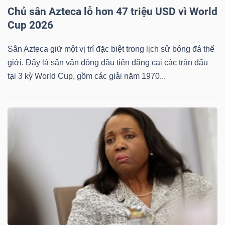
Chủ sân Azteca lỗ hơn 47 triệu USD vì World
Cup 2026
Sân Azteca giữ một vị trí đặc biệt trong lịch sử bóng đá thế
Công
giới. Đây là sân vận động đầu tiên đăng cai các trận đấu
cụ
tại 3 kỳ World Cup, gồm các giải năm 1970...
đầu
tư
Truyền
thông
tài
chính