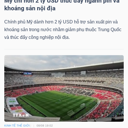
Mỹ chi hơn 2 tỷ USD thúc đẩy ngành pin và
ngữ
khoáng sản nội địa
(-)
Chính phủ Mỹ dành hơn 2 tỷ USD hỗ trợ sản xuất pin và
Dịch
khoáng sản trong nước nhằm giảm phụ thuộc Trung Quốc
vụ
và thúc đẩy công nghiệp nội địa.
(-)
Đào
tạo
Sách
tài
chính
KINH TẾ THẾ GIỚI
08/08 19:02