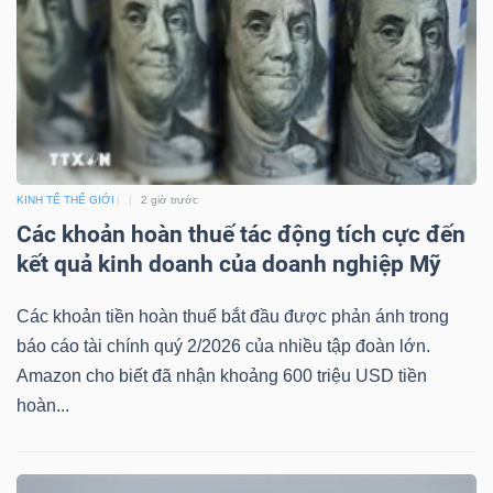
TÀI
CHÍNH
KINH TẾ THẾ GIỚI
2 giờ trước
Các khoản hoàn thuế tác động tích cực đến
kết quả kinh doanh của doanh nghiệp Mỹ
CÔNG
NGHỆ
Các khoản tiền hoàn thuế bắt đầu được phản ánh trong
THÔNG
báo cáo tài chính quý 2/2026 của nhiều tập đoàn lớn.
TIN
Amazon cho biết đã nhận khoảng 600 triệu USD tiền
hoàn...