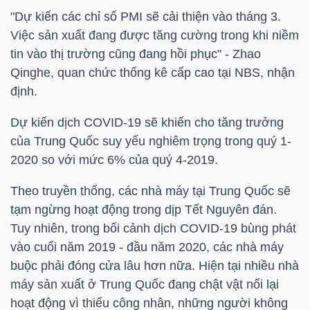
"Dự kiến các chỉ số PMI sẽ cải thiện vào tháng 3.
Việc sản xuất đang được tăng cường trong khi niềm
NGÀNH
tin vào thị trường cũng đang hồi phục" - Zhao
Qinghe, quan chức thống kê cấp cao tại
NBS
, nhận
định.
DOANH
Dự kiến dịch COVID-19 sẽ khiến cho tăng trưởng
NGHIỆP
của Trung Quốc suy yếu nghiêm trọng trong quý 1-
2020 so với mức 6% của quý 4-2019.
Theo truyền thống, các nhà máy tại Trung Quốc sẽ
CỔ
tạm ngừng hoạt động trong dịp Tết Nguyên đán.
PHIẾU
Tuy nhiên, trong bối cảnh dịch COVID-19 bùng phát
vào cuối năm 2019 - đầu năm 2020, các nhà máy
buộc phải đóng cửa lâu hơn nữa. Hiện tại nhiều nhà
PHÁI
máy sản xuất ở Trung Quốc đang chật vật nối lại
SINH
hoạt động vì thiếu công nhân, những người không