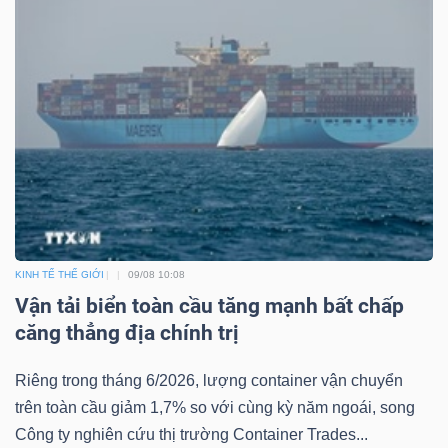
DỊCH
VỤ
TRUYỀN
THÔNG
TIỆN
ÍCH
KINH TẾ THẾ GIỚI
09/08 10:08
Vận tải biển toàn cầu tăng mạnh bất chấp
căng thẳng địa chính trị
BẤT
Riêng trong tháng 6/2026, lượng container vận chuyển
ĐỘNG
trên toàn cầu giảm 1,7% so với cùng kỳ năm ngoái, song
SẢN
Công ty nghiên cứu thị trường Container Trades...