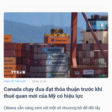
Mã
chứng
khoán
(-)
Tất cả
Cổ phiếu
Chỉ số
Chứng chỉ quỹ
Chứng 
Lãnh
đạo
(-)
Tất cả
Người nội bộ
Người liên quan
Cổ đông lớn
KINH TẾ THẾ GIỚI
09/08 10:05
Canada chạy đua đạt thỏa thuận trước khi
Tin
thuế quan mới của Mỹ có hiệu lực
tức
(-)
Ottawa sẵn sàng xem xét một số nhượng bộ để đổi lấy