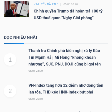
KINH TẾ - ĐẦU TƯ
05/08 10:26
Chính quyền Trump đã hoàn trả 100 tỷ
USD thuế quan "Ngày Giải phóng"
ĐỌC NHIỀU NHẤT
Thanh tra Chính phủ kiến nghị xử lý Bảo
Tín Mạnh Hải, Mi Hồng “không khoan
1
nhượng”, SJC, PNJ, DOJI cũng bị gọi tên
08/08 23:29
VN-Index tăng hơn 32 điểm nhờ dòng tiền
2
lan tỏa, THD kéo HNX-Index bứt phá
08/08 20:30