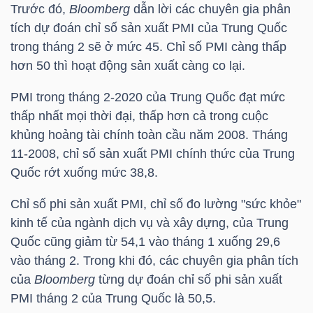
Trước đó,
Bloomberg
dẫn lời các chuyên gia phân
tích dự đoán chỉ số sản xuất PMI của Trung Quốc
TÀI
trong tháng 2 sẽ ở mức 45. Chỉ số PMI càng thấp
CHÍNH
hơn 50 thì hoạt động sản xuất càng co lại.
CÁ
NHÂN
PMI trong tháng 2-2020 của Trung Quốc đạt mức
thấp nhất mọi thời đại, thấp hơn cả trong cuộc
khủng hoảng tài chính toàn cầu năm 2008. Tháng
11-2008, chỉ số sản xuất PMI chính thức của Trung
PHÂN
Quốc rớt xuống mức 38,8.
TÍCH
VIETSTOCKFINANCE
Chỉ số phi sản xuất PMI, chỉ số đo lường "sức khỏe"
kinh tế của ngành dịch vụ và xây dựng, của Trung
Quốc cũng giảm từ 54,1 vào tháng 1 xuống 29,6
vào tháng 2. Trong khi đó, các chuyên gia phân tích
của
Bloomberg
từng dự đoán chỉ số phi sản xuất
VĨ
PMI tháng 2 của Trung Quốc là 50,5.
MÔ