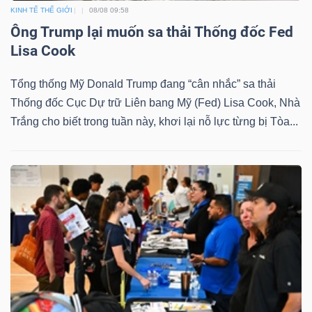
KINH TẾ THẾ GIỚI
08/08 09:58
Ông Trump lại muốn sa thải Thống đốc Fed
Lisa Cook
Dữ
liệu
Tổng thống Mỹ Donald Trump đang “cân nhắc” sa thải
tài
Thống đốc Cục Dự trữ Liên bang Mỹ (Fed) Lisa Cook, Nhà
Trắng cho biết trong tuần này, khơi lại nỗ lực từng bị Tòa...
chính