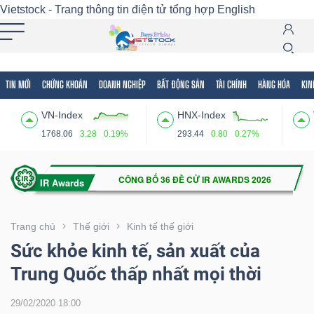
Vietstock - Trang thông tin điện tử tổng hợp
English
TIN MỚI
CHỨNG KHOÁN
DOANH NGHIỆP
BẤT ĐỘNG SẢN
TÀI CHÍNH
HÀNG HÓA
KIN
Tất cả
Tính năng
Ngành
Mã chứng khoán
Lãnh
VN-Index
HNX-Index
Tính
1768.06
3.28
0.19%
293.44
0.80
0.27%
năng
(-)
VIETSTOCK
Trang chủ
Thế giới
Kinh tế thế giới
Sức khỏe kinh tế, sản xuất của
Trung Quốc thấp nhất mọi thời
CHỨNG
KHOÁN
29/02/2020 18:00