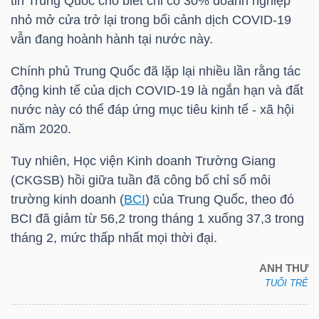
tin Trung Quốc cho biết chỉ có 30% doanh nghiệp
LIỆU
nhỏ mở cửa trở lại trong bối cảnh dịch COVID-19
vẫn đang hoành hành tại nước này.
Ngành
(-)
Chính phủ Trung Quốc đã lặp lại nhiều lần rằng tác
động kinh tế của dịch COVID-19 là ngắn hạn và đất
VS-
nước này có thể đáp ứng mục tiêu kinh tế - xã hội
SECTOR
năm 2020.
Tuy nhiên, Học viện Kinh doanh Trường Giang
(CKGSB) hồi giữa tuần đã công bố chỉ số môi
trường kinh doanh (
BCI
) của Trung Quốc, theo đó
BCI
đã giảm từ 56,2 trong tháng 1 xuống 37,3 trong
NĂNG
tháng 2, mức thấp nhất mọi thời đại.
LƯỢNG
ANH THƯ
TUỔI TRẺ