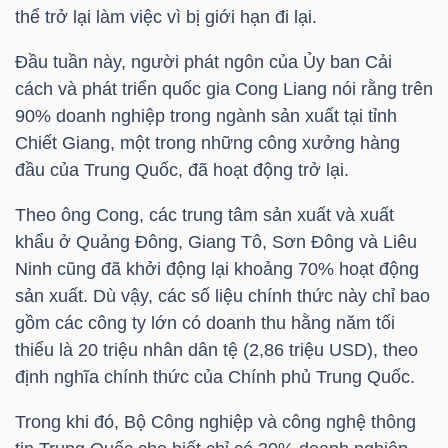
thể trở lại làm việc vì bị giới hạn đi lại.
Đầu tuần này, người phát ngôn của Ủy ban Cải
TRÁI
cách và phát triển quốc gia Cong Liang nói rằng trên
PHIẾU
90% doanh nghiệp trong ngành sản xuất tại tỉnh
Chiết Giang, một trong những công xưởng hàng
đầu của Trung Quốc, đã hoạt động trở lại.
CÔNG
Theo ông Cong, các trung tâm sản xuất và xuất
CỤ
khẩu ở Quảng Đông, Giang Tô, Sơn Đông và Liêu
ĐẦU
Ninh cũng đã khởi động lại khoảng 70% hoạt động
TƯ
sản xuất. Dù vậy, các số liệu chính thức này chỉ bao
gồm các công ty lớn có doanh thu hằng năm tối
thiểu là 20 triệu nhân dân tệ (2,86
triệu USD
), theo
định nghĩa chính thức của Chính phủ Trung Quốc.
TRUY
XUẤT
Trong khi đó, Bộ Công nghiệp và công nghệ thông
DỮ