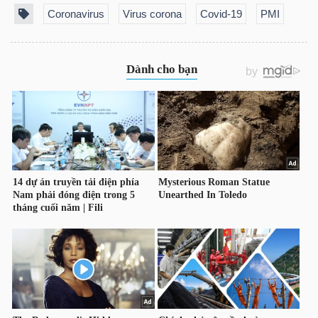
NGUYÊN
Coronavirus
Virus corona
Covid-19
PMI
VẬT
LIỆU
CÔNG
NGHIỆP
TIÊU
DÙNG
KHÔNG
THIẾT