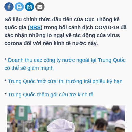
Số liệu chính thức đầu tiên của Cục Thống kê
DOANH
quốc gia (
NBS
) trong bối cảnh dịch COVID-19 đã
NGHIỆP
xác nhận những lo ngại về tác động của virus
corona đối với nền kinh tế nước này.
BẤT
*
Doanh thu các công ty nước ngoài tại Trung Quốc
ĐỘNG
có thể sẽ giảm mạnh
SẢN
*
Trung Quốc 'mở cửa' thị trường trái phiếu kỳ hạn
*
Trung Quốc thêm gói cứu trợ kinh tế
TÀI
CHÍNH