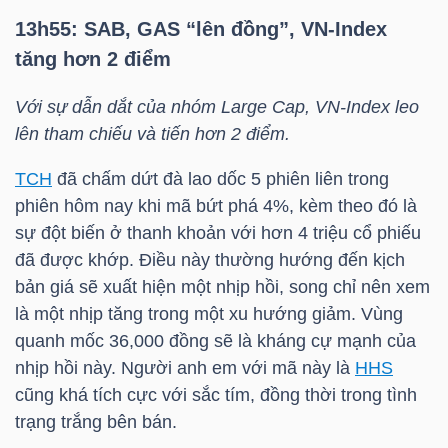
13h55:
SAB
,
GAS
“lên đồng”,
VN-Index
tăng hơn 2 điểm
NGÀNH
Với sự dẫn dắt của nhóm Large Cap,
VN-Index
leo
lên tham chiếu và tiến hơn 2 điểm.
DOANH
TCH
đã chấm dứt đà lao dốc 5 phiên liên trong
NGHIỆP
phiên hôm nay khi mã bứt phá 4%, kèm theo đó là
sự đột biến ở thanh khoản với hơn 4 triệu cổ phiếu
đã được khớp. Điều này thường hướng đến kịch
bản giá sẽ xuất hiện một nhịp hồi, song chỉ nên xem
CỔ
là một nhịp tăng trong một xu hướng giảm. Vùng
PHIẾU
quanh mốc 36,000 đồng sẽ là kháng cự mạnh của
nhịp hồi này. Người anh em với mã này là
HHS
cũng khá tích cực với sắc tím, đồng thời trong tình
PHÁI
trạng trắng bên bán.
SINH