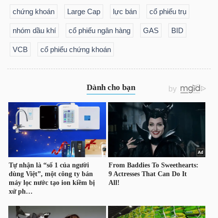
chứng khoán
Large Cap
lực bán
cổ phiếu trụ
nhóm dầu khí
cổ phiếu ngân hàng
GAS
BID
VCB
cổ phiếu chứng khoán