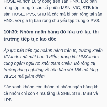
HOSE và hơn 16 tỷ đồng trên sàn HNX. Lực bán
ròng tập trung ở các cổ phiếu
MSN
,
VIC
,
STB
trên
sàn HOSE.
PVS
,
SHB
là các mã bị bán ròng tại sàn
HNX, với giá trị bán ròng chủ yếu tập trung ở
PVS
.
TÀI
CHÍNH
10h30: Nhóm ngân hàng đỏ lửa trở lại, thị
trường tiếp tục lao dốc
Áp lực bán tiếp tục hoành hành trên thị trường khiến
VN-Index
đã mất hơn 3 điểm, trong khi
HNX-Index
CÔNG
cũng ngậm ngùi rơi khỏi tham chiếu. Độ rộng thị
NGHỆ
trường đang nghiêng về bên bán với 186 mã tăng
THÔNG
và 214 mã giảm điểm.
TIN
Sắc xanh không còn thống trị nhóm ngân hàng khi
cả nhóm chỉ còn 4 mã tăng là
SHB
,
STB
,
MBB
và
LPB
.