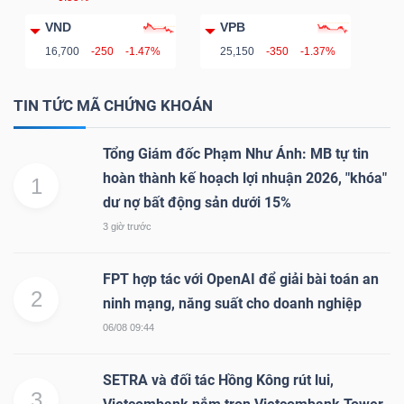
VND
VPB
16,700
-250
-1.47%
25,150
-350
-1.37%
TIN TỨC MÃ CHỨNG KHOÁN
Tổng Giám đốc Phạm Như Ánh: MB tự tin
hoàn thành kế hoạch lợi nhuận 2026, "khóa"
1
dư nợ bất động sản dưới 15%
3 giờ trước
FPT hợp tác với OpenAI để giải bài toán an
2
ninh mạng, năng suất cho doanh nghiệp
06/08 09:44
SETRA và đối tác Hồng Kông rút lui,
3