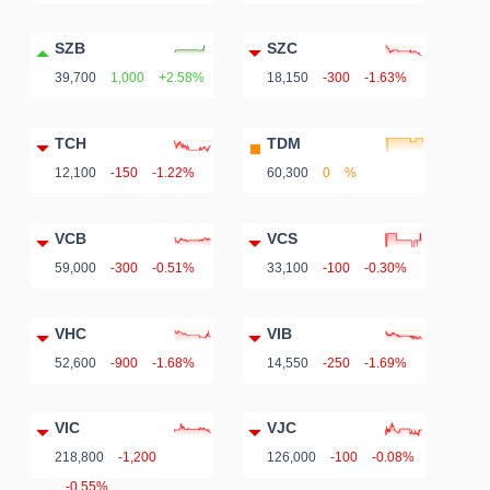
SZB
SZC
39,700
1,000
+2.58%
18,150
-300
-1.63%
TCH
TDM
12,100
-150
-1.22%
60,300
0
%
VCB
VCS
59,000
-300
-0.51%
33,100
-100
-0.30%
VHC
VIB
52,600
-900
-1.68%
14,550
-250
-1.69%
VIC
VJC
218,800
-1,200
126,000
-100
-0.08%
-0.55%