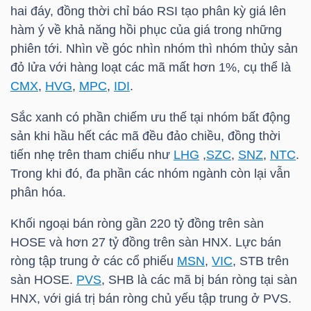
hai đáy, đồng thời chỉ báo RSI tạo phân kỳ giá lên
hàm ý về khả năng hồi phục của giá trong những
TÀI
phiên tới. Nhìn về góc nhìn nhóm thì nhóm thủy sản
CHÍNH
đỏ lửa với hàng loạt các mã mất hơn 1%, cụ thể là
CÁ
CMX
,
HVG
,
MPC
,
IDI
.
NHÂN
Sắc xanh có phần chiếm ưu thế tại nhóm bất động
sản khi hầu hết các mã đều đảo chiều, đồng thời
tiến nhẹ trên tham chiếu như
LHG
,
SZC
,
SNZ
,
NTC
.
PHÂN
Trong khi đó, đa phần các nhóm ngành còn lại vẫn
TÍCH
phân hóa.
VIETSTOCKFINANCE
Khối ngoại bán ròng gần 220 tỷ đồng trên sàn
HOSE và hơn 27 tỷ đồng trên sàn HNX. Lực bán
ròng tập trung ở các cổ phiếu
MSN
,
VIC
,
STB
trên
VĨ
sàn HOSE.
PVS
,
SHB
là các mã bị bán ròng tại sàn
MÔ
HNX, với giá trị bán ròng chủ yếu tập trung ở
PVS
.