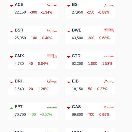
ACB
BSI
22,150
-300
-1.34%
27,950
-250
-0.89%
BSR
BWE
25,050
-100
-0.40%
43,500
-300
-0.68%
CMX
CTD
4,730
-40
-0.84%
62,200
-1,000
-1.58%
DRH
EIB
1,540
-20
-1.28%
18,150
-50
-0.27%
FPT
GAS
70,700
400
+0.57%
69,800
-700
-0.99%