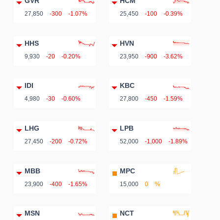
GVR
HCM
27,850
-300
-1.07%
25,450
-100
-0.39%
HHS
HVN
9,930
-20
-0.20%
23,950
-900
-3.62%
IDI
KBC
4,980
-30
-0.60%
27,800
-450
-1.59%
LHG
LPB
27,450
-200
-0.72%
52,000
-1,000
-1.89%
MBB
MPC
23,900
-400
-1.65%
15,000
0
%
MSN
NCT