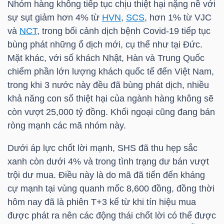
Nhóm hàng không tiếp tục chịu thiệt hại nặng nề với
Mã
sự sụt giảm hơn 4% từ
HVN
,
SCS
, hơn 1% từ
VJC
chứng
và
NCT
, trong bối cảnh dịch bệnh Covid-19 tiếp tục
khoán
bùng phát những ổ dịch mới, cụ thể như tại Đức.
(-)
Mặt khác, với số khách Nhật, Hàn và Trung Quốc
chiếm phần lớn lượng khách quốc tế đến Việt Nam,
Tất cả
Cổ phiếu
Chỉ số
Chứng chỉ quỹ
Chứng 
trong khi 3 nước này đều đã bùng phát dịch, nhiều
khả năng con số thiệt hại của ngành hàng không sẽ
Lãnh
còn vượt 25,000 tỷ đồng. Khối ngoại cũng đang bán
đạo
ròng mạnh các mã nhóm này.
(-)
Dưới áp lực chốt lời mạnh,
SHS
đã thu hẹp sắc
Tất cả
Người nội bộ
Người liên quan
Cổ đông lớn
xanh còn dưới 4% và trong tình trạng dư bán vượt
trội dư mua. Điều này là do mã đã tiến đến kháng
Tin
cự mạnh tại vùng quanh mốc 8,600 đồng, đồng thời
tức
hôm nay đã là phiên T+3 kể từ khi tín hiệu mua
(-)
được phát ra nên các động thái chốt lời có thể được