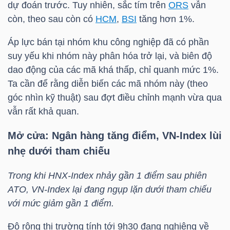
dự đoán trước. Tuy nhiên, sắc tím trên
ORS
vẫn
còn, theo sau còn có
HCM
,
BSI
tăng hơn 1%.
Bài
viết
Áp lực bán tại nhóm khu công nghiệp đã có phần
của
suy yếu khi nhóm này phân hóa trở lại, và biên độ
tác
dao động của các mã khá thấp, chỉ quanh mức 1%.
giả
Ta cần để rằng diễn biến các mã nhóm này (theo
(-)
góc nhìn kỹ thuật) sau đợt điều chỉnh mạnh vừa qua
vẫn rất khả quan.
Báo
Mở cửa: Ngân hàng tăng điểm,
VN-Index
lùi
cáo
nhẹ dưới tham chiếu
phân
tích
Trong khi
HNX-Index
nhảy gần 1 điểm sau
phiên
(-)
ATO
,
VN-Index
lại đang ngụp lặn dưới tham chiếu
với mức giảm gần 1 điểm.
Thuật
Độ rộng thị trường tính tới 9h30 đang nghiêng về