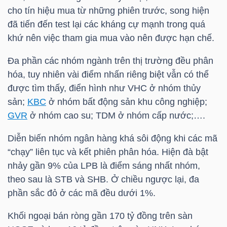
YẾU
cho tín hiệu mua từ những phiên trước, song hiện
đã tiến đến test lại các kháng cự mạnh trong quá
khứ nên việc tham gia mua vào nên được hạn chế.
Đa phần các nhóm ngành trên thị trường đều phân
TIÊU
hóa, tuy nhiên vài điểm nhấn riêng biệt vẫn có thể
DÙNG
được tìm thấy, điển hình như
VHC
ở nhóm thủy
THIẾT
sản;
KBC
ở nhóm bất động sản khu công nghiệp;
YẾU
GVR
ở nhóm cao su;
TDM
ở nhóm cấp nước;….
Diễn biến nhóm ngân hàng khá sôi động khi các mã
“chạy” liên tục và kết phiên phân hóa. Hiện đà bật
nhảy gần 9% của
LPB
là điểm sáng nhất nhóm,
CHĂM
theo sau là
STB
và
SHB
. Ở chiều ngược lại, đa
SÓC
phần sắc đỏ ở các mã đều dưới 1%.
SỨC
KHỎE
Khối ngoại bán ròng gần 170 tỷ đồng trên sàn