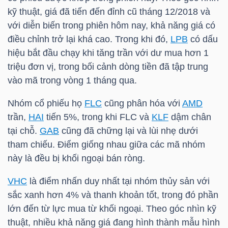
HÀNG
kỹ thuật, giá đã tiến đến đỉnh cũ tháng 12/2018 và
HÓA
với diễn biến trong phiên hôm nay, khả năng giá có
điều chỉnh trở lại khá cao. Trong khi đó,
LPB
có dấu
hiệu bắt đầu chạy khi tăng trần với dư mua hơn 1
triệu đơn vị, trong bối cảnh dòng tiền đã tập trung
KINH
vào mã trong vòng 1 tháng qua.
TẾ
Nhóm cổ phiếu họ
FLC
cũng phân hóa với
AMD
trần,
HAI
tiến 5%, trong khi
FLC
và
KLF
dậm chân
THẾ
tại chỗ.
GAB
cũng đã chững lại và lùi nhẹ dưới
GIỚI
tham chiếu. Điểm giống nhau giữa các mã nhóm
này là đều bị khối ngoại bán ròng.
VHC
là điểm nhấn duy nhất tại nhóm thủy sản với
ĐÔNG
sắc xanh hơn 4% và thanh khoản tốt, trong đó phần
DƯƠNG
lớn đến từ lực mua từ khối ngoại. Theo góc nhìn kỹ
thuật, nhiều khả năng giá đang hình thành mẫu hình