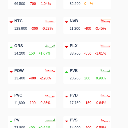
66,500
-700
-1.04%
82,500
0
%
NTC
NVB
128,900
-300
-0.23%
11,200
-400
-3.45%
ORS
PLX
14,200
150
+1.07%
33,700
-550
-1.61%
POW
PVB
13,400
-400
-2.90%
20,700
200
+0.98%
PVC
PVD
11,600
-100
-0.85%
17,750
-150
-0.84%
PVI
PVS
73,800
400
+0.54%
34,000
-200
-0.58%