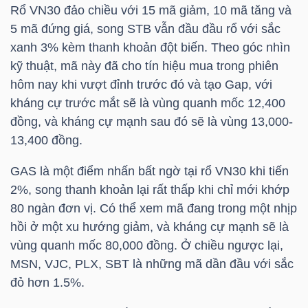
DỊCH
Rổ
VN30
đảo chiều với 15 mã giảm, 10 mã tăng và
VỤ
5 mã đứng giá, song
STB
vẫn đầu đầu rổ với sắc
TRUYỀN
xanh 3% kèm thanh khoản đột biến. Theo góc nhìn
THÔNG
kỹ thuật, mã này đã cho tín hiệu mua trong phiên
hôm nay khi vượt đỉnh trước đó và tạo Gap, với
kháng cự trước mắt sẽ là vùng quanh mốc 12,400
đồng, và kháng cự mạnh sau đó sẽ là vùng 13,000-
13,400 đồng.
TIỆN
ÍCH
GAS
là một điểm nhấn bất ngờ tại rổ
VN30
khi tiến
2%, song thanh khoản lại rất thấp khi chỉ mới khớp
80 ngàn đơn vị. Có thể xem mã đang trong một nhịp
hồi ở một xu hướng giảm, và kháng cự mạnh sẽ là
vùng quanh mốc 80,000 đồng. Ở chiều ngược lại,
BẤT
MSN
,
VJC
,
PLX
,
SBT
là những mã dần đầu với sắc
ĐỘNG
đỏ hơn 1.5%.
SẢN