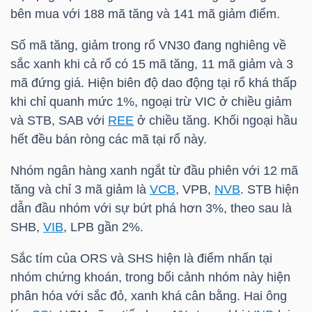
ngữ
bên mua với 188 mã tăng và 141 mã giảm điểm.
(-)
Số mã tăng, giảm trong rổ
VN30
đang nghiêng về
sắc xanh khi cả rổ có 15 mã tăng, 11 mã giảm và 3
Dịch
mã đứng giá. Hiện biên độ dao động tại rổ khá thấp
vụ
khi chỉ quanh mức 1%, ngoại trừ
VIC
ở chiều giảm
(-)
và
STB
,
SAB
với
REE
ở chiều tăng. Khối ngoại hầu
hết đều bán ròng các mã tại rổ này.
Đào
Nhóm ngân hàng xanh ngắt từ đầu phiên với 12 mã
tạo
tăng và chỉ 3 mã giảm là
VCB
,
VPB
,
NVB
.
STB
hiện
dẫn đầu nhóm với sự bứt phá hơn 3%, theo sau là
SHB
,
VIB
,
LPB
gần 2%.
Sắc tím của
ORS
và
SHS
hiện là điểm nhấn tại
Sách
nhóm chứng khoán, trong bối cảnh nhóm này hiện
tài
phân hóa với sắc đỏ, xanh khá cân bằng. Hai ông
chính