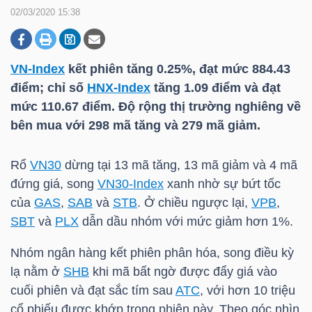
02/03/2020 15:38
DOANH
NGHIỆP
VN-Index
kết phiên tăng 0.25%, đạt mức 884.43
điểm; chỉ số
HNX-Index
tăng 1.09 điểm và đạt
mức 110.67 điểm. Độ rộng thị trường nghiêng về
bên mua với 298 mã tăng và 279 mã giảm.
BẤT
ĐỘNG
Rổ
VN30
dừng tại 13 mã tăng, 13 mã giảm và 4 mã
SẢN
đứng giá, song
VN30-Index
xanh nhờ sự bứt tốc
của
GAS
,
SAB
và
STB
. Ở chiều ngược lại,
VPB
,
SBT
và
PLX
dẫn dầu nhóm với mức giảm hơn 1%.
TÀI
Nhóm ngân hàng kết phiên phân hóa, song điều kỳ
CHÍNH
lạ nằm ở
SHB
khi mã bất ngờ được đẩy giá vào
cuối phiên và đạt sắc tím sau
ATC
, với hơn 10 triệu
cổ phiếu được khớp trong phiên này. Theo góc nhìn