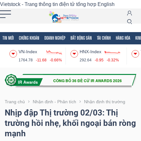
Vietstock - Trang thông tin điện tử tổng hợp
English
TIN MỚI
CHỨNG KHOÁN
DOANH NGHIỆP
BẤT ĐỘNG SẢN
TÀI CHÍNH
HÀNG HÓA
KIN
Tất cả
Tính năng
Ngành
Mã chứng khoán
Lãnh
VN-Index
HNX-Index
Tính
1764.78
-11.68
-0.66%
292.64
-0.95
-0.32%
năng
(-)
VIETSTOCK
Trang chủ
Nhận định - Phân tích
Nhận định thị trường
Nhịp đập Thị trường 02/03: Thị
trường hồi nhẹ, khối ngoại bán ròng
CHỨNG
mạnh
KHOÁN