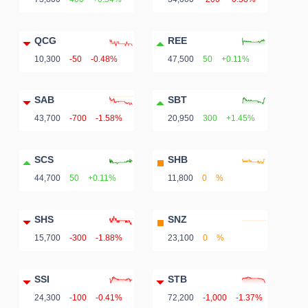
QCG
REE
10,300
-50
-0.48%
47,500
50
+0.11%
SAB
SBT
43,700
-700
-1.58%
20,950
300
+1.45%
SCS
SHB
44,700
50
+0.11%
11,800
0
%
SHS
SNZ
15,700
-300
-1.88%
23,100
0
%
SSI
STB
24,300
-100
-0.41%
72,200
-1,000
-1.37%