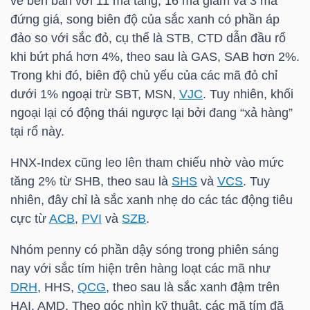
về bên bán với 11 mã tăng, 16 mã giảm và 3 mã
NGUYÊN
đứng giá, song biên độ của sắc xanh có phần áp
VẬT
đảo so với sắc đỏ, cụ thể là
STB
,
CTD
dẫn đầu rổ
LIỆU
khi bứt phá hơn 4%, theo sau là
GAS
,
SAB
hơn 2%.
Trong khi đó, biên độ chủ yếu của các mã đỏ chỉ
dưới 1% ngoại trừ
SBT
,
MSN
,
VJC
. Tuy nhiên, khối
ngoại lại có động thái ngược lại bởi đang “xả hàng”
tại rổ này.
CÔNG
NGHIỆP
HNX-Index
cũng leo lên tham chiếu nhờ vào mức
tăng 2% từ
SHB
, theo sau là
SHS
và
VCS
. Tuy
nhiên, đây chỉ là sắc xanh nhẹ do các tác động tiêu
cực từ
ACB
,
PVI
và
SZB
.
TIÊU
Nhóm penny có phần dậy sóng trong phiên sáng
DÙNG
nay với sắc tím hiện trên hàng loạt các mã như
KHÔNG
DRH
,
HHS
,
QCG
, theo sau là sắc xanh đậm trên
THIẾT
HAI
,
AMD
. Theo góc nhìn kỹ thuật, các mã tím đã