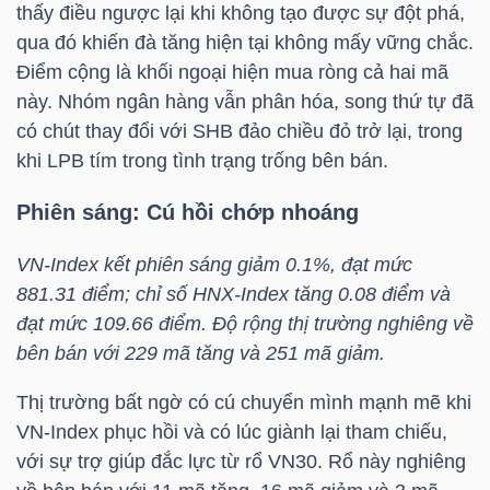
thấy điều ngược lại khi không tạo được sự đột phá,
LIỆU
qua đó khiến đà tăng hiện tại không mấy vững chắc.
Điểm cộng là khối ngoại hiện mua ròng cả hai mã
Ngành
này. Nhóm ngân hàng vẫn phân hóa, song thứ tự đã
(-)
có chút thay đổi với
SHB
đảo chiều đỏ trở lại, trong
VS-
khi
LPB
tím trong tình trạng trống bên bán.
SECTOR
Phiên sáng: Cú hồi chớp nhoáng
VN-Index
kết phiên sáng giảm 0.1%, đạt mức
881.31 điểm; chỉ số
HNX-Index
tăng 0.08 điểm và
đạt mức 109.66 điểm. Độ rộng thị trường nghiêng về
NĂNG
bên bán với 229 mã tăng và 251 mã giảm.
LƯỢNG
Thị trường bất ngờ có cú chuyển mình mạnh mẽ khi
VN-Index
phục hồi và có lúc giành lại tham chiếu,
với sự trợ giúp đắc lực từ rổ
VN30
. Rổ này nghiêng