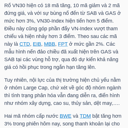
Rổ
VN30
hiện có 18 mã tăng, 10 mã giảm và 2 mã
đứng giá, và với sự bùng nổ đến từ
SAB
và
GAS
ở
mức hơn 3%,
VN30-Index
hiện tiến hơn 5 điểm.
TRÁI
Điều này cũng góp phần đẩy
VN-Index
vượt tham
PHIẾU
chiếu và hiện nhảy hơn 3 điểm. Theo sau các mã
này là
CTD
,
EIB
,
MBB
,
FPT
ở mức gần 2%. Các
mẫu hình nến đảo chiều đã xuất hiện trên
GAS
và
CÔNG
SAB
tại các vùng hỗ trợ, qua đó dự kiến khả năng
CỤ
giá có hồi phục trong ngắn hạn tăng lên.
ĐẦU
Tuy nhiên, nội lực của thị trường hiện chủ yếu nằm
TƯ
ở nhóm Large Cap, chứ xét về góc độ nhóm ngành
thì tình trạng phân hóa vẫn đang diễn ra, điển hình
như nhóm xây dựng, cao su, thủy sản, dệt may,….
TRUY
Hai mã nhóm cấp nước
BWE
và
TDM
bật tăng hơn
XUẤT
3% trong phiên hôm nay, song thanh khoản lại cho
DỮ