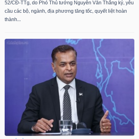
DỊCH
52/CĐ-TTg, do Phó Thủ tướng Nguyễn Văn Thắng ký, yêu
VỤ
cầu các bộ, ngành, địa phương tăng tốc, quyết liệt hoàn
TRUYỀN
thành...
THÔNG
TIỆN
ÍCH
BẤT
ĐỘNG
SẢN