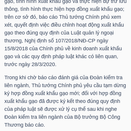
gạo, tình hình xuất khẩu gạo và thực hiện dự trữ lưu
thông, tình hình thực hiện hợp đồng xuất khẩu gạo;
TÀI
trên cơ sở đó, báo cáo Thủ tướng Chính phủ xem
CHÍNH
xét, quyết định việc điều chỉnh hoạt động xuất khẩu
CÁ
gạo theo đúng quy định của Luật quản lý ngoại
NHÂN
thương, Nghị định số 107/2018/NĐ-CP ngày
15/8/2018 của Chính phủ về kinh doanh xuất khẩu
gạo và các quy định pháp luật khác có liên quan,
trước ngày 28/3/2020.
PHÂN
TÍCH
Trong khi chờ báo cáo đánh giá của Đoàn kiểm tra
VIETSTOCKFINANCE
liên ngành, Thủ tướng Chính phủ yêu cầu tạm dừng
ký hợp đồng xuất khẩu gạo mới; đối với hợp đồng
xuất khẩu gạo đã được ký kết theo đúng quy định
của pháp luật sẽ được xử lý cụ thể sau khi nghe
Đoàn kiểm tra liên ngành của Bộ trưởng Bộ Công
VĨ
Thương báo cáo.
MÔ