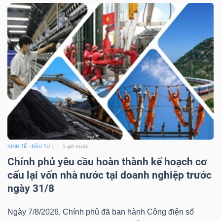
TÀI
CHÍNH
CÔNG
NGHỆ
KINH TẾ - ĐẦU TƯ
1 giờ trước
THÔNG
Chính phủ yêu cầu hoàn thành kế hoạch cơ
TIN
cấu lại vốn nhà nước tại doanh nghiệp trước
ngày 31/8
Ngày 7/8/2026, Chính phủ đã ban hành Công điện số