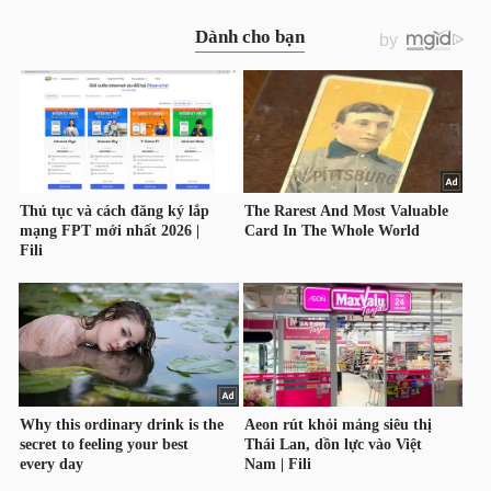
TRÁI
PHIẾU
CÔNG
CỤ
ĐẦU
TƯ
TRUY
XUẤT
DỮ