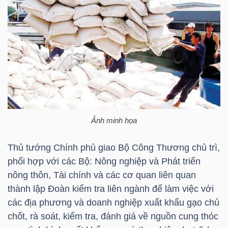
HÀNG
HÓA
KINH
TẾ
Ảnh minh họa
THẾ
GIỚI
Thủ tướng Chính phủ giao Bộ Công Thương chủ trì,
phối hợp với các Bộ: Nông nghiệp và Phát triển
nông thôn, Tài chính và các cơ quan liên quan
thành lập Đoàn kiểm tra liên ngành để làm việc với
ĐÔNG
các địa phương và doanh nghiệp xuất khẩu gạo chủ
DƯƠNG
chốt, rà soát, kiểm tra, đánh giá về nguồn cung thóc