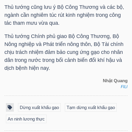
Thủ tướng cũng lưu ý Bộ Công Thương và các bộ,
ngành cần nghiêm túc rút kinh nghiệm trong công
NGÀNH
tác tham mưu vừa qua.
Thủ tướng Chính phủ giao Bộ Công Thương, Bộ
Nông nghiệp và Phát triển nông thôn, Bộ Tài chính
DOANH
chịu trách nhiệm đảm bảo cung ứng gạo cho nhân
NGHIỆP
dân trong nước trong bối cảnh biến đổi khí hậu và
dịch bệnh hiện nay.
Nhật Quang
CỔ
FILI
PHIẾU
Dừng xuất khẩu gạo
Tạm dừng xuất khẩu gạo
An ninh lương thực
PHÁI
SINH