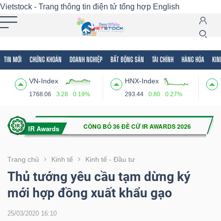
Vietstock - Trang thông tin điện tử tổng hợp
English
TIN MỚI
CHỨNG KHOÁN
DOANH NGHIỆP
BẤT ĐỘNG SẢN
TÀI CHÍNH
HÀNG HÓA
KIN
Tất cả
Tính năng
Ngành
Mã chứng khoán
Lãnh
VN-Index
HNX-Index
Tính
1768.06
3.28
0.19%
293.44
0.80
0.27%
năng
(-)
VIETSTOCK
Trang chủ
Kinh tế
Kinh tế - Đầu tư
Thủ tướng yêu cầu tạm dừng ký
mới hợp đồng xuất khẩu gạo
CHỨNG
KHOÁN
25/03/2020 16:10