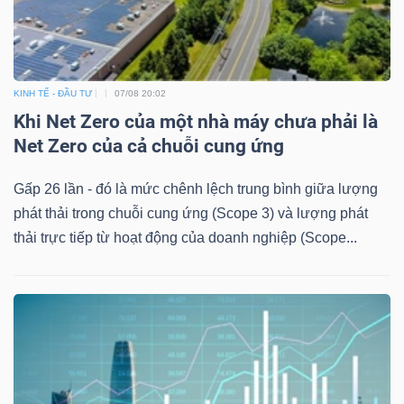
Bài
viết
của
KINH TẾ - ĐẦU TƯ
07/08 20:02
tác
Khi Net Zero của một nhà máy chưa phải là
giả
Net Zero của cả chuỗi cung ứng
(-)
Gấp 26 lần - đó là mức chênh lệch trung bình giữa lượng
phát thải trong chuỗi cung ứng (Scope 3) và lượng phát
Báo
thải trực tiếp từ hoạt động của doanh nghiệp (Scope...
cáo
phân
tích
(-)
Thuật