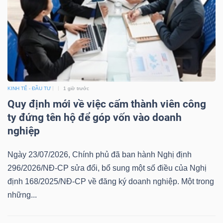
YẾU
TIÊU
DÙNG
KINH TẾ - ĐẦU TƯ
1 giờ trước
THIẾT
Quy định mới về việc cấm thành viên công
YẾU
ty đứng tên hộ để góp vốn vào doanh
nghiệp
Ngày 23/07/2026, Chính phủ đã ban hành Nghị định
296/2026/NĐ-CP sửa đổi, bổ sung một số điều của Nghị
CHĂM
định 168/2025/NĐ-CP về đăng ký doanh nghiệp. Một trong
SÓC
những...
SỨC
KHỎE