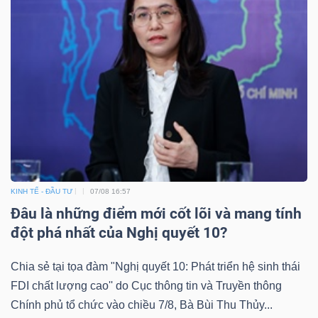
Công
cụ
đầu
tư
KINH TẾ - ĐẦU TƯ
07/08 16:57
Đâu là những điểm mới cốt lõi và mang tính
đột phá nhất của Nghị quyết 10?
Truyền
thông
Chia sẻ tại tọa đàm "Nghị quyết 10: Phát triển hệ sinh thái
tài
FDI chất lượng cao'' do Cục thông tin và Truyền thông
chính
Chính phủ tổ chức vào chiều 7/8, Bà Bùi Thu Thủy...