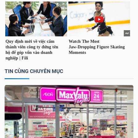
LIỆU
Ngành
(-)
VS-
SECTOR
TIN CÙNG CHUYÊN MỤC
NĂNG
LƯỢNG