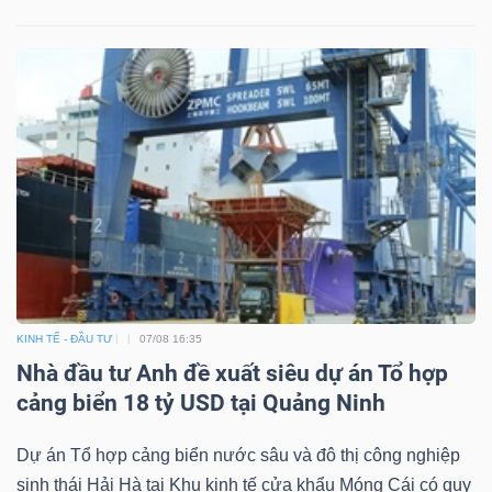
Dữ
liệu
tài
chính
KINH TẾ - ĐẦU TƯ
07/08 16:35
Nhà đầu tư Anh đề xuất siêu dự án Tổ hợp
cảng biển 18 tỷ USD tại Quảng Ninh
Dự án Tổ hợp cảng biển nước sâu và đô thị công nghiệp
sinh thái Hải Hà tại Khu kinh tế cửa khẩu Móng Cái có quy