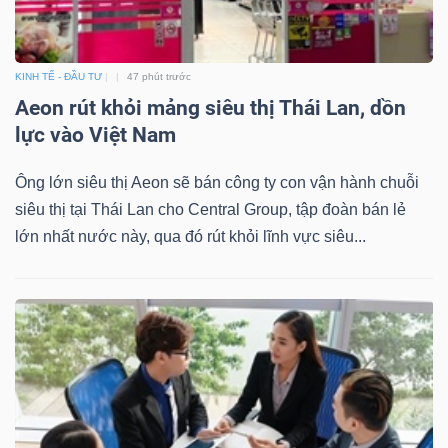
NGUYÊN
VẬT
LIỆU
KINH TẾ - ĐẦU TƯ
47 phút trước
Aeon rút khỏi mảng siêu thị Thái Lan, dồn
lực vào Việt Nam
Ông lớn siêu thị Aeon sẽ bán công ty con vận hành chuỗi
CÔNG
siêu thị tại Thái Lan cho Central Group, tập đoàn bán lẻ
NGHIỆP
lớn nhất nước này, qua đó rút khỏi lĩnh vực siêu...
TIÊU
DÙNG
KHÔNG
THIẾT