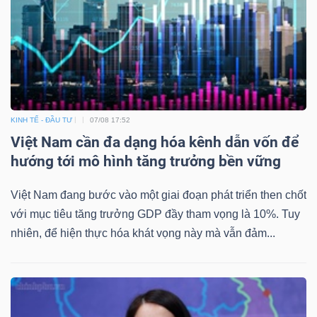
ngữ
(-)
Dịch
vụ
(-)
KINH TẾ - ĐẦU TƯ
07/08 17:52
Việt Nam cần đa dạng hóa kênh dẫn vốn để
hướng tới mô hình tăng trưởng bền vững
Đào
tạo
Việt Nam đang bước vào một giai đoạn phát triển then chốt
với mục tiêu tăng trưởng GDP đầy tham vọng là 10%. Tuy
nhiên, để hiện thực hóa khát vọng này mà vẫn đảm...
Sách
tài
chính