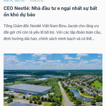
KINH TẾ - ĐẦU TƯ
07/08 21:32
Mã
CEO Nestlé: Nhà đầu tư e ngại nhất sự bất
chứng
ổn khó dự báo
khoán
(-)
Tổng Giám đốc Nestlé Việt Nam Binu Jacob cho rằng ưu
đãi giờ chỉ còn là yếu tố bổ trợ. Với các tập đoàn toàn cầu,
Tất cả
Cổ phiếu
Chỉ số
Chứng chỉ quỹ
Chứng 
định hướng dài hạn, chính sách minh bạch và có thể...
Lãnh
đạo
(-)
Tất cả
Người nội bộ
Người liên quan
Cổ đông lớn
Tin
tức
(-)