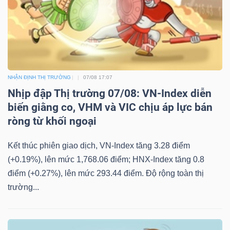
NHẬN ĐỊNH THỊ TRƯỜNG
07/08 17:07
Nhịp đập Thị trường 07/08: VN-Index diễn
biến giằng co, VHM và VIC chịu áp lực bán
ròng từ khối ngoại
Kết thúc phiên giao dịch, VN-Index tăng 3.28 điểm
(+0.19%), lên mức 1,768.06 điểm; HNX-Index tăng 0.8
điểm (+0.27%), lên mức 293.44 điểm. Độ rộng toàn thị
trường...