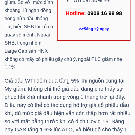
Ưu đãi 50% ++
giùm. So với mức đỉnh
khoảng 18 ngàn đồng
Bài
Hotline:
0908 16 98 98
trong nửa đầu tháng
viết
Tư, hiện SHB lại có cơ
của
>>Đăng ký ngay
quay về mệnh. Ngoai
tác
SHB, trong nhóm
giả
Large Cap sàn HNX
(-)
không có mấy cổ phiếu gây chú ý, ngoài PLC giảm nhẹ
1.1%.
Báo
Giá dầu WTI đêm qua tăng 5% khi nguồn cung tại
cáo
Mỹ giảm, không chỉ thế giá dầu đang cho thấy sự
phân
phục hồi khá nhanh trong vòng 1 tháng trở lại đây.
tích
Điều này có thể có tác dụng hỗ trợ giá cổ phiếu dầu
(-)
khí, dù mức giá dầu hiện vẫn còn thấp hơn rất nhiều
so với mặt bằng trước khi có dịch Covid-19. Sáng
Thuật
nay
GAS
tăng 1.6% lúc ATO, và biểu đồ cho thấy 1