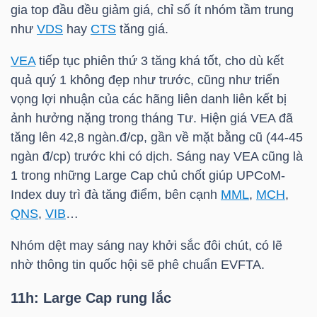
gia top đầu đều giảm giá, chỉ số ít nhóm tầm trung
NGUYÊN
như
VDS
hay
CTS
tăng giá.
VẬT
LIỆU
VEA
tiếp tục phiên thứ 3 tăng khá tốt, cho dù kết
quả quý 1 không đẹp như trước, cũng như triển
vọng lợi nhuận của các hãng liên danh liên kết bị
ảnh hưởng nặng trong tháng Tư. Hiện giá
VEA
đã
tăng lên 42,8 ngàn.đ/cp, gần về mặt bằng cũ (44-45
CÔNG
ngàn đ/cp) trước khi có dịch. Sáng nay
VEA
cũng là
NGHIỆP
1 trong những Large Cap chủ chốt giúp UPCoM-
Index duy trì đà tăng điểm, bên cạnh
MML
,
MCH
,
QNS
,
VIB
…
TIÊU
Nhóm dệt may sáng nay khởi sắc đôi chút, có lẽ
nhờ thông tin quốc hội sẽ phê chuẩn EVFTA.
DÙNG
KHÔNG
11h: Large Cap rung lắc
THIẾT