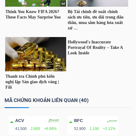
MÃ CHỨNG KHOÁN LIÊN QUAN (40)
ACV
BFC
41,500
2,600
+6.68%
52,900
1,100
+2.12%