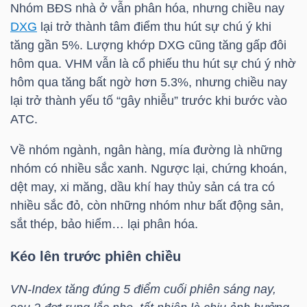
Nhóm BĐS nhà ở vẫn phân hóa, nhưng chiều nay
DXG
lại trở thành tâm điểm thu hút sự chú ý khi
tăng gần 5%. Lượng khớp
DXG
cũng tăng gấp đôi
NGÀNH
hôm qua.
VHM
vẫn là cổ phiếu thu hút sự chú ý nhờ
hôm qua tăng bất ngờ hơn 5.3%, nhưng chiều nay
lại trở thành yếu tố “gây nhiễu” trước khi bước vào
DOANH
ATC
.
NGHIỆP
Về nhóm ngành, ngân hàng, mía đường là những
nhóm có nhiều sắc xanh. Ngược lại, chứng khoán,
dệt may, xi măng, dầu khí hay thủy sản cá tra có
CỔ
nhiều sắc đỏ, còn những nhóm như bất động sản,
PHIẾU
sắt thép, bảo hiểm… lại phân hóa.
Kéo lên trước phiên chiều
PHÁI
VN-Index
tăng đúng 5 điểm cuối phiên sáng nay,
SINH