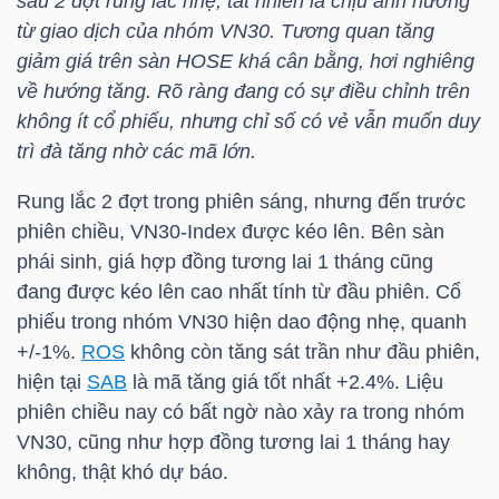
sau 2 đợt rung lắc nhẹ, tất nhiên là chịu ảnh hưởng
từ giao dịch của nhóm
VN30
. Tương quan tăng
giảm giá trên sàn HOSE khá cân bằng, hơi nghiêng
TRÁI
về hướng tăng. Rõ ràng đang có sự điều chỉnh trên
không ít cổ phiếu, nhưng chỉ số có vẻ vẫn muốn duy
PHIẾU
trì đà tăng nhờ các mã lớn.
Rung lắc 2 đợt trong phiên sáng, nhưng đến trước
CÔNG
phiên chiều,
VN30-Index
được kéo lên. Bên sàn
CỤ
phái sinh, giá hợp đồng tương lai 1 tháng cũng
ĐẦU
đang được kéo lên cao nhất tính từ đầu phiên. Cổ
TƯ
phiếu trong nhóm
VN30
hiện dao động nhẹ, quanh
+/-1%.
ROS
không còn tăng sát trần như đầu phiên,
hiện tại
SAB
là mã tăng giá tốt nhất +2.4%. Liệu
phiên chiều nay có bất ngờ nào xảy ra trong nhóm
TRUY
VN30
, cũng như hợp đồng tương lai 1 tháng hay
XUẤT
không, thật khó dự báo.
DỮ