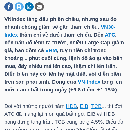
VNIndex tăng đầu phiên chiều, nhưng sau đó
DOANH
nhanh chóng giảm về gần tham chiếu.
VN30-
NGHIỆP
Index
thậm chí về dưới tham chiếu. Đến
ATC
,
bên bán đổ lệnh ra trước, nhiều Large Cap giảm
giá, bao gồm cả
VHM
, tuy nhiên chỉ trong
BẤT
khoảng 1 phút cuối cùng, lệnh đổ ào ạt vào bên
ĐỘNG
mua, đẩy nhiều mã lên cao, thậm chí lên trần.
SẢN
Diễn biến này có liên hệ mật thiết với diễn biến
trên sàn phái sinh. Đóng cửa
VN-Index
tăng lên
mức cao nhất trong ngày (+9.8 điểm, +1.15%).
TÀI
Đối với những người nắm
HDB
,
EIB
,
TCB
... thì đợt
CHÍNH
ATC
đã mang lại món quà bất ngờ.
EIB
và
HDB
bỗng dưng tăng trần,
TCB
cũng tăng 4.5%. Biểu đồ
xu hướng những mã này cũng “đẹp” lên rất nhiều.