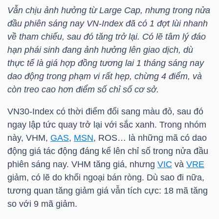
YẾU
Vẫn chịu ảnh hưởng từ Large Cap, nhưng trong nửa
đầu phiên sáng nay
VN-Index
đã có 1 đợt lùi nhanh
về tham chiếu, sau đó tăng trở lại. Có lẽ tâm lý đáo
hạn phái sinh đang ảnh hưởng lên giao dịch, dù
thực tế là giá hợp đồng tương lai 1 tháng sáng nay
TIÊU
dao động trong phạm vi rất hẹp, chừng 4 điểm, và
DÙNG
còn treo cao hơn điểm số chỉ số cơ sở.
THIẾT
YẾU
VN30-Index
có thời điểm đổi sang màu đỏ, sau đó
ngay lập tức quay trở lại với sắc xanh. Trong nhóm
này,
VHM
,
GAS
,
MSN
,
ROS
… là những mã có dao
động giá tác động đáng kể lên chỉ số trong nửa đầu
phiên sáng nay.
VHM
tăng giá, nhưng
VIC
và
VRE
CHĂM
giảm, có lẽ do khối ngoại bán ròng. Dù sao đi nữa,
SÓC
tương quan tăng giảm giá vẫn tích cực: 18 mã tăng
SỨC
so với 9 mã giảm.
KHỎE