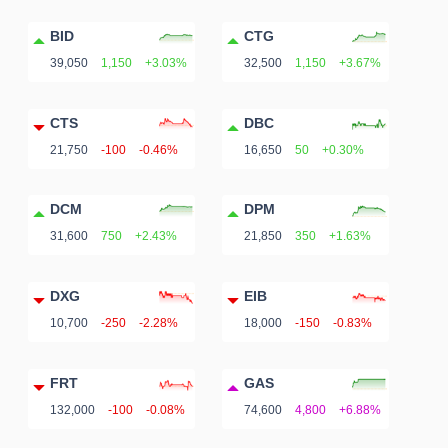
BID
CTG
39,050
1,150
+3.03%
32,500
1,150
+3.67%
CTS
DBC
21,750
-100
-0.46%
16,650
50
+0.30%
DCM
DPM
31,600
750
+2.43%
21,850
350
+1.63%
DXG
EIB
10,700
-250
-2.28%
18,000
-150
-0.83%
FRT
GAS
132,000
-100
-0.08%
74,600
4,800
+6.88%