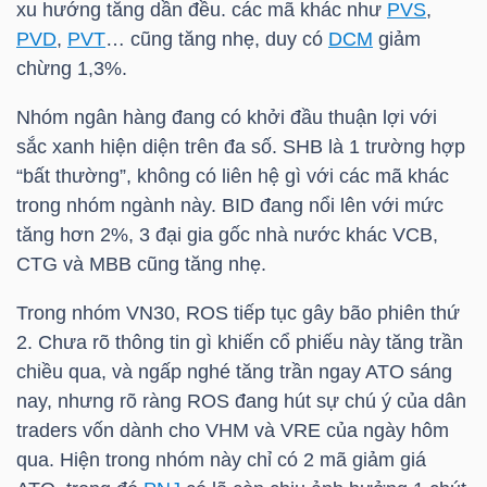
ngữ
xu hướng tăng dần đều. các mã khác như
PVS
,
(-)
PVD
,
PVT
… cũng tăng nhẹ, duy có
DCM
giảm
chừng 1,3%.
Dịch
Nhóm ngân hàng đang có khởi đầu thuận lợi với
vụ
sắc xanh hiện diện trên đa số.
SHB
là 1 trường hợp
(-)
“bất thường”, không có liên hệ gì với các mã khác
trong nhóm ngành này.
BID
đang nổi lên với mức
tăng hơn 2%, 3 đại gia gốc nhà nước khác
VCB
,
Đào
CTG
và
MBB
cũng tăng nhẹ.
tạo
Trong nhóm
VN30
,
ROS
tiếp tục gây bão phiên thứ
2. Chưa rõ thông tin gì khiến cổ phiếu này tăng trần
chiều qua, và ngấp nghé tăng trần ngay ATO sáng
nay, nhưng rõ ràng
ROS
đang hút sự chú ý của dân
Sách
traders vốn dành cho
VHM
và
VRE
của ngày hôm
tài
qua. Hiện trong nhóm này chỉ có 2 mã giảm giá
chính