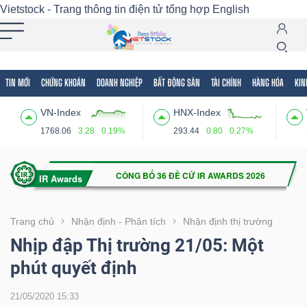
Vietstock - Trang thông tin điện tử tổng hợp
English
TIN MỚI
CHỨNG KHOÁN
DOANH NGHIỆP
BẤT ĐỘNG SẢN
TÀI CHÍNH
HÀNG HÓA
KIN
Tất cả
Tính năng
Ngành
Mã chứng khoán
Lãnh
VN-Index
HNX-Index
Tính
1768.06
3.28
0.19%
293.44
0.80
0.27%
năng
(-)
VIETSTOCK
Trang chủ
Nhận định - Phân tích
Nhận định thị trường
Nhịp đập Thị trường 21/05: Một
phút quyết định
CHỨNG
KHOÁN
21/05/2020 15:33