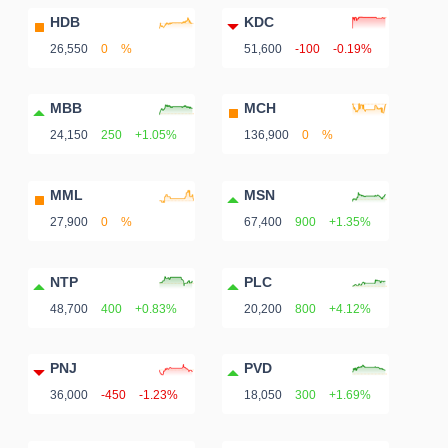
HDB
KDC
26,550
0
%
51,600
-100
-0.19%
MBB
MCH
24,150
250
+1.05%
136,900
0
%
MML
MSN
27,900
0
%
67,400
900
+1.35%
NTP
PLC
48,700
400
+0.83%
20,200
800
+4.12%
PNJ
PVD
36,000
-450
-1.23%
18,050
300
+1.69%