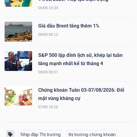
08/08 19:30
Giá dầu Brent tăng thêm 1%
Dữ
08/08 08:13
liệu
tài
chính
S&P 500 lập đỉnh lịch sử, khép lại tuần
tăng mạnh nhất kể từ tháng 4
08/08 08:07
Chứng khoán Tuần 03-07/08/2026: Đối
mặt vùng kháng cự
07/08 18:28
Nhịp đập Thị trường
thị trường chứng khoán