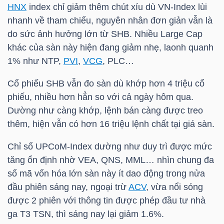
HNX
index chỉ giảm thêm chút xíu dù
VN-Index
lùi
nhanh về tham chiếu, nguyên nhân đơn giản vẫn là
do sức ảnh hưởng lớn từ
SHB
. Nhiều Large Cap
khác của sàn này hiện đang giảm nhẹ, laonh quanh
TÀI
1% như
NTP
,
PVI
,
VCG
,
PLC
…
CHÍNH
Cổ phiếu
SHB
vẫn đo sàn dù khớp hơn 4 triệu cổ
phiếu, nhiều hơn hẳn so với cả ngày hôm qua.
Dường như càng khớp, lệnh bán càng được treo
CÔNG
thêm, hiện vẫn có hơn 16 triệu lệnh chất tại giá sàn.
NGHỆ
Chỉ số UPCoM-Index dường như duy trì được mức
THÔNG
tăng ổn định nhờ
VEA
,
QNS
,
MML
… nhìn chung đa
TIN
số mã vốn hóa lớn sàn này ít dao động trong nửa
đầu phiên sáng nay, ngoại trừ
ACV
, vừa nổi sóng
được 2 phiên với thông tin được phép đầu tư nhà
ga T3 TSN, thì sáng nay lại giảm 1.6%.