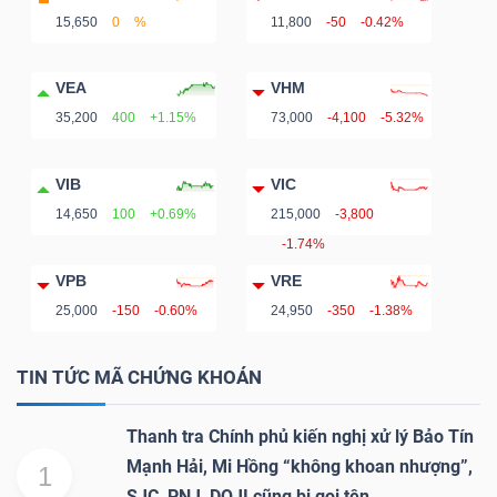
15,650
0
%
11,800
-50
-0.42%
VEA
VHM
35,200
400
+1.15%
73,000
-4,100
-5.32%
VIB
VIC
14,650
100
+0.69%
215,000
-3,800
-1.74%
VPB
VRE
25,000
-150
-0.60%
24,950
-350
-1.38%
TIN TỨC MÃ CHỨNG KHOÁN
Thanh tra Chính phủ kiến nghị xử lý Bảo Tín
Mạnh Hải, Mi Hồng “không khoan nhượng”,
1
SJC, PNJ, DOJI cũng bị gọi tên