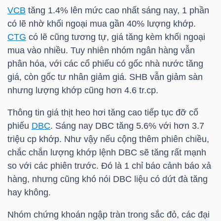
LIỆU
VCB
tăng 1.4% lên mức cao nhất sáng nay, 1 phần
có lẽ nhờ khối ngoại mua gần 40% lượng khớp.
Ngành
CTG
có lẽ cũng tương tự, giá tăng kèm khối ngoại
(-)
mua vào nhiều. Tuy nhiên nhóm ngân hàng vẫn
phân hóa, với các cổ phiếu có gốc nhà nước tăng
VS-
giá, còn gốc tư nhân giảm giá.
SHB
vẫn giảm sàn
SECTOR
nhưng lượng khớp cũng hơn 4.6 tr.cp.
Thông tin giá thịt heo hơi tăng cao tiếp tục đỡ cổ
phiếu
DBC
. Sáng nay
DBC
tăng 5.6% với hơn 3.7
triệu cp khớp. Như vậy nếu cộng thêm phiên chiều,
chắc chắn lượng khớp lệnh
DBC
sẽ tăng rất mạnh
NĂNG
so với các phiên trước. Đó là 1 chỉ báo cảnh báo xả
LƯỢNG
hàng, nhưng cũng khó nói
DBC
liệu có dứt đà tăng
hay không.
Nhóm chứng khoán ngập tràn trong sắc đỏ, các đại