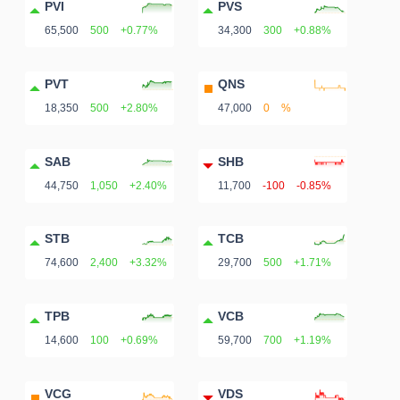
PVI
PVS
65,500
500
+0.77%
34,300
300
+0.88%
PVT
QNS
18,350
500
+2.80%
47,000
0
%
SAB
SHB
44,750
1,050
+2.40%
11,700
-100
-0.85%
STB
TCB
74,600
2,400
+3.32%
29,700
500
+1.71%
TPB
VCB
14,600
100
+0.69%
59,700
700
+1.19%
VCG
VDS