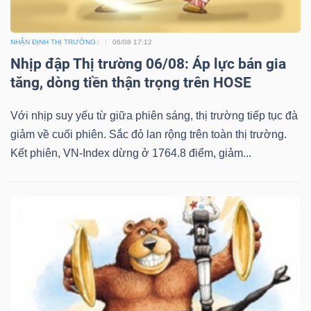
NHẬN ĐỊNH THỊ TRƯỜNG
06/08 17:12
Nhịp đập Thị trường 06/08: Áp lực bán gia
tăng, dòng tiền thận trọng trên HOSE
Với nhịp suy yếu từ giữa phiên sáng, thị trường tiếp tục đà
giảm về cuối phiên. Sắc đỏ lan rộng trên toàn thị trường.
Kết phiên, VN-Index dừng ở 1764.8 điểm, giảm...