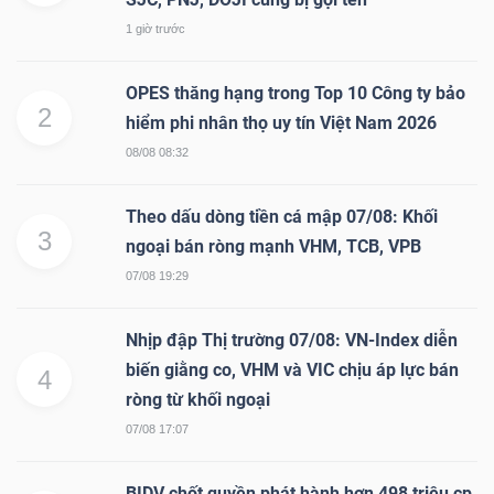
1 giờ trước
OPES thăng hạng trong Top 10 Công ty bảo
2
hiểm phi nhân thọ uy tín Việt Nam 2026
08/08 08:32
Theo dấu dòng tiền cá mập 07/08: Khối
3
ngoại bán ròng mạnh VHM, TCB, VPB
07/08 19:29
Nhịp đập Thị trường 07/08: VN-Index diễn
biến giằng co, VHM và VIC chịu áp lực bán
4
ròng từ khối ngoại
07/08 17:07
BIDV chốt quyền phát hành hơn 498 triệu cp,