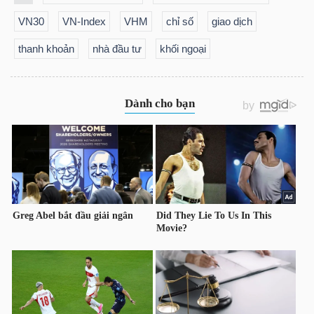
VN30
VN-Index
VHM
chỉ số
giao dịch
thanh khoản
nhà đầu tư
khối ngoại