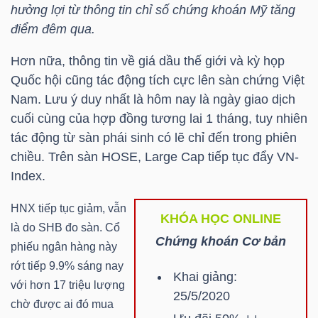
hưởng lợi từ thông tin chỉ số chứng khoán Mỹ tăng
Mã
điểm đêm qua.
chứng
khoán
Hơn nữa, thông tin về giá dầu thế giới và kỳ họp
(-)
Quốc hội cũng tác động tích cực lên sàn chứng Việt
Nam. Lưu ý duy nhất là hôm nay là ngày giao dịch
Tất cả
Cổ phiếu
Chỉ số
Chứng chỉ quỹ
Chứng 
cuối cùng của hợp đồng tương lai 1 tháng, tuy nhiên
tác động từ sàn phái sinh có lẽ chỉ đến trong phiên
Lãnh
chiều. Trên sàn HOSE, Large Cap tiếp tục đẩy
VN-
đạo
Index
.
(-)
HNX tiếp tục giảm, vẫn
KHÓA HỌC ONLINE
Tất cả
Người nội bộ
Người liên quan
Cổ đông lớn
là do SHB đo sàn. Cổ
Chứng khoán Cơ bản
phiếu ngân hàng này
Tin
rớt tiếp 9.9% sáng nay
Khai giảng:
tức
với hơn 17 triệu lượng
25/5/2020
(-)
chờ được ai đó mua