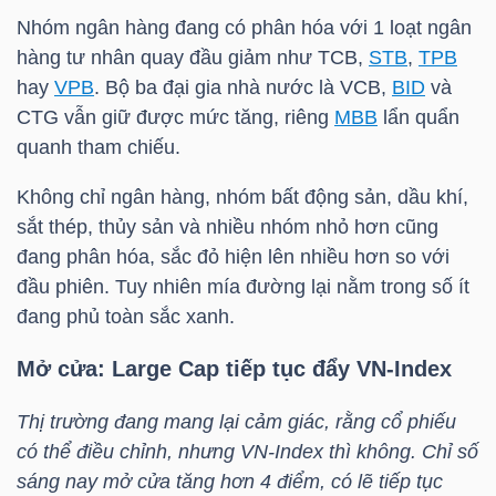
DỊCH
Nhóm ngân hàng đang có phân hóa với 1 loạt ngân
VỤ
hàng tư nhân quay đầu giảm như
TCB
,
STB
,
TPB
TRUYỀN
hay
VPB
. Bộ ba đại gia nhà nước là
VCB
,
BID
và
THÔNG
CTG
vẫn giữ được mức tăng, riêng
MBB
lẩn quẩn
quanh tham chiếu.
Không chỉ ngân hàng, nhóm bất động sản, dầu khí,
sắt thép, thủy sản và nhiều nhóm nhỏ hơn cũng
TIỆN
đang phân hóa, sắc đỏ hiện lên nhiều hơn so với
ÍCH
đầu phiên. Tuy nhiên mía đường lại nằm trong số ít
đang phủ toàn sắc xanh.
Mở cửa: Large Cap tiếp tục đẩy
VN-Index
BẤT
Thị trường đang mang lại cảm giác, rằng cổ phiếu
ĐỘNG
có thể điều chỉnh, nhưng
VN-Index
thì không. Chỉ số
SẢN
sáng nay mở cửa tăng hơn 4 điểm, có lẽ tiếp tục