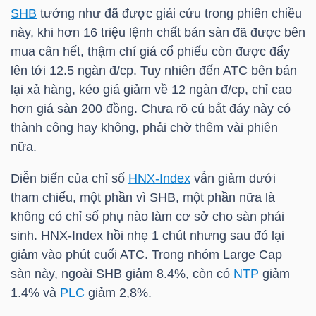
SHB
tưởng như đã được giải cứu trong phiên chiều
này, khi hơn 16 triệu lệnh chất bán sàn đã được bên
TÀI
mua cân hết, thậm chí giá cổ phiếu còn được đẩy
CHÍNH
lên tới 12.5 ngàn đ/cp. Tuy nhiên đến
ATC
bên bán
CÁ
lại xả hàng, kéo giá giảm về 12 ngàn đ/cp, chỉ cao
NHÂN
hơn giá sàn 200 đồng. Chưa rõ cú bắt đáy này có
thành công hay không, phải chờ thêm vài phiên
nữa.
PHÂN
Diễn biến của chỉ số
HNX-Index
vẫn giảm dưới
TÍCH
tham chiếu, một phần vì
SHB
, một phần nữa là
VIETSTOCKFINANCE
không có chỉ số phụ nào làm cơ sở cho sàn phái
sinh.
HNX-Index
hồi nhẹ 1 chút nhưng sau đó lại
giảm vào phút cuối
ATC
. Trong nhóm Large Cap
sàn này, ngoài
SHB
giảm 8.4%, còn có
NTP
giảm
VĨ
1.4% và
PLC
giảm 2,8%.
MÔ