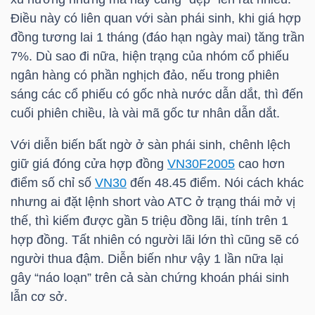
HÀNG
Điều này có liên quan với sàn phái sinh, khi giá hợp
HÓA
đồng tương lai 1 tháng (đáo hạn ngày mai) tăng trần
7%. Dù sao đi nữa, hiện trạng của nhóm cổ phiếu
ngân hàng có phần nghịch đảo, nếu trong phiên
KINH
sáng các cổ phiếu có gốc nhà nước dẫn dắt, thì đến
cuối phiên chiều, là vài mã gốc tư nhân dẫn dắt.
TẾ
Với diễn biến bất ngờ ở sàn phái sinh, chênh lệch
giữ giá đóng cửa hợp đồng
VN30F2005
cao hơn
THẾ
điểm số chỉ số
VN30
đến 48.45 điểm. Nói cách khác
GIỚI
nhưng ai đặt lệnh short vào
ATC
ở trạng thái mở vị
thế, thì kiếm được gần 5 triệu đồng lãi, tính trên 1
hợp đồng. Tất nhiên có người lãi lớn thì cũng sẽ có
người thua đậm. Diễn biến như vậy 1 lần nữa lại
ĐÔNG
gây “náo loạn” trên cả sàn chứng khoán phái sinh
DƯƠNG
lẫn cơ sở.