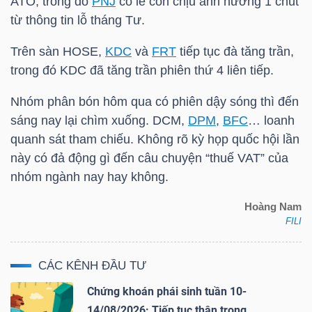
ATO, trong đó
PNJ
có lẽ còn chịu ảnh hưởng 1 chút
từ thông tin lỗ tháng Tư.
Trên sàn HOSE,
KDC
và
FRT
tiếp tục đà tăng trần,
trong đó
KDC
đã tăng trần phiên thứ 4 liên tiếp.
Công
Nhóm phân bón hôm qua có phiên dậy sóng thì đến
cụ
sáng nay lại chìm xuống.
DCM
,
DPM
,
BFC
… loanh
đầu
quanh sát tham chiếu. Không rõ kỳ họp quốc hội lần
tư
này có đả động gì đến câu chuyện “thuế VAT” của
nhóm ngành nay hay không.
Hoàng Nam
FILI
Truyền
thông
CÁC KÊNH ĐẦU TƯ
tài
chính
Chứng khoán phái sinh tuần 10-
14/08/2026: Tiếp tục thận trọng