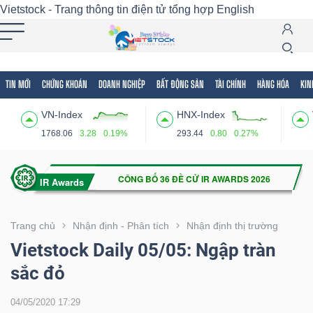
Vietstock - Trang thông tin điện tử tổng hợp
English
TIN MỚI
CHỨNG KHOÁN
DOANH NGHIỆP
BẤT ĐỘNG SẢN
TÀI CHÍNH
HÀNG HÓA
KIN
Tất cả
Tính năng
Ngành
Mã chứng khoán
Lãnh
VN-Index
HNX-Index
Tính
1768.06
3.28
0.19%
293.44
0.80
0.27%
năng
(-)
VIETSTOCK
Trang chủ
Nhận định - Phân tích
Nhận định thị trường
Vietstock Daily 05/05: Ngập tràn
sắc đỏ
CHỨNG
KHOÁN
04/05/2020 17:29