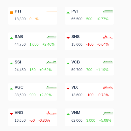
PTI
PVI
18,800
0
%
65,500
500
+0.77%
SAB
SHS
44,750
1,050
+2.40%
15,600
-100
-0.64%
SSI
VCB
24,450
150
+0.62%
59,700
700
+1.19%
VGC
VIX
38,500
900
+2.39%
13,600
-100
-0.73%
VND
VNM
16,650
-50
-0.30%
62,000
3,000
+5.08%