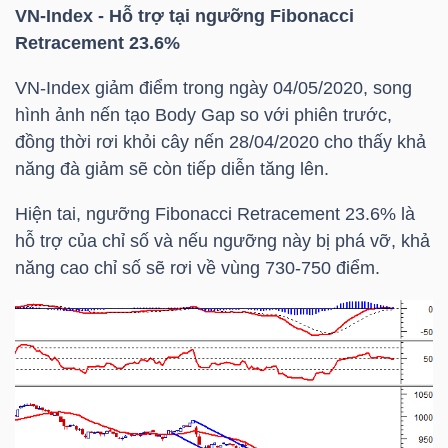
LIỆU
VN-Index
- Hỗ trợ tại ngưỡng Fibonacci
Retracement 23.6%
Ngành
VN-Index
giảm điểm trong ngày 04/05/2020, song
(-)
hình ảnh nến tạo Body Gap so với phiên trước,
đồng thời rơi khỏi cây nến 28/04/2020 cho thấy khả
VS-
năng đà giảm sẽ còn tiếp diễn tăng lên.
SECTOR
Hiện tai, ngưỡng Fibonacci Retracement 23.6% là
hỗ trợ của chỉ số và nếu ngưỡng này bị phá vỡ, khả
năng cao chỉ số sẽ rơi về vùng 730-750 điểm.
NĂNG
LƯỢNG