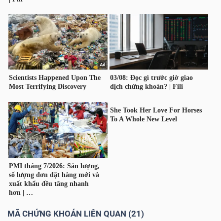
Công
cụ
đầu
tư
Truyền
thông
tài
chính
MÃ CHỨNG KHOÁN LIÊN QUAN (21)