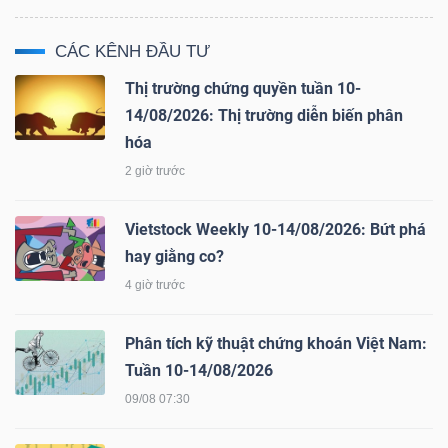
Bài
CÁC KÊNH ĐẦU TƯ
viết
Thị trường chứng quyền tuần 10-
của
14/08/2026: Thị trường diễn biến phân
tác
hóa
giả
2 giờ trước
(-)
Vietstock Weekly 10-14/08/2026: Bứt phá
Báo
hay giằng co?
cáo
4 giờ trước
phân
tích
Phân tích kỹ thuật chứng khoán Việt Nam:
(-)
Tuần 10-14/08/2026
09/08 07:30
Thuật