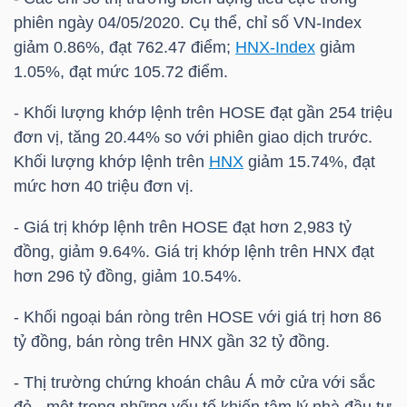
HÀNG
phiên ngày 04/05/2020. Cụ thể, chỉ số
VN-Index
HÓA
giảm 0.86%, đạt 762.47 điểm;
HNX-Index
giảm
1.05%, đạt mức 105.72 điểm.
- Khối lượng khớp lệnh trên HOSE đạt gần 254 triệu
KINH
đơn vị, tăng 20.44% so với phiên giao dịch trước.
TẾ
Khối lượng khớp lệnh trên
HNX
giảm 15.74%, đạt
mức hơn 40 triệu đơn vị.
- Giá trị khớp lệnh trên HOSE đạt hơn 2,983 tỷ
THẾ
đồng, giảm 9.64%. Giá trị khớp lệnh trên
HNX
đạt
GIỚI
hơn 296 tỷ đồng, giảm 10.54%.
- Khối ngoại bán ròng trên HOSE với giá trị hơn 86
ĐÔNG
tỷ đồng, bán ròng trên
HNX
gần 32 tỷ đồng.
DƯƠNG
- Thị trường chứng khoán châu Á mở cửa với sắc