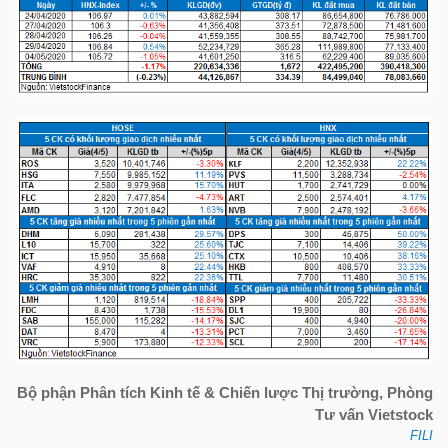
Mã
chứng
khoán
(-)
Tất cả
Cổ phiếu
Chỉ số
Chứng chỉ quỹ
Chứng 
Lãnh
đạo
(-)
Tất cả
Người nội bộ
Người liên quan
Cổ đông lớn
Tin
tức
Bộ phận Phân tích Kinh tế & Chiến lược Thị trường, Phòng
Tư vấn Vietstock
(-)
FILI