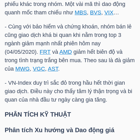
phiếu khác trong nhóm. Một vài mã thì dao động
quanh mốc tham chiếu như
MBS
,
BVS
,
VIX
…
TRÁI
- Cùng với bảo hiểm và chứng khoán, nhóm bán lẻ
PHIẾU
cũng giao dịch khá bi quan khi nằm trong top 3
ngành giảm mạnh nhất phiên hôm nay
(04/05/2020).
FRT
và
AMD
giảm hết biên độ và
trong tình trạng trắng bên mua. Theo sau là đà giảm
CÔNG
của
MWG
,
VGC
,
AST
.
CỤ
ĐẦU
-
VN-Index
duy trì sắc đỏ trong hầu hết thời gian
TƯ
giao dịch. Điều này cho thấy tâm lý thận trọng và bi
quan của nhà đầu tư ngày càng gia tăng.
PHÂN TÍCH KỸ THUẬT
TRUY
XUẤT
Phân tích Xu hướng và Dao động giá
DỮ