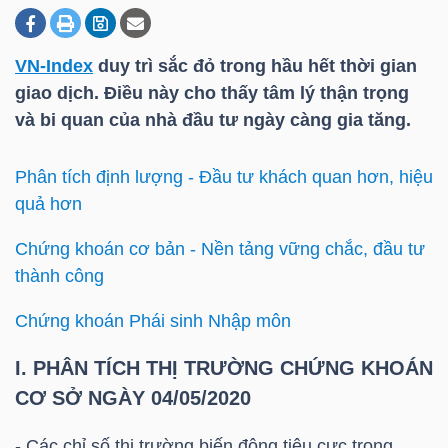
VN-Index
duy trì sắc đỏ trong hầu hết thời gian
DOANH
giao dịch. Điều này cho thấy tâm lý thận trọng
NGHIỆP
và bi quan của nhà đầu tư ngày càng gia tăng.
Phân tích định lượng - Đầu tư khách quan hơn, hiệu
BẤT
quả hơn
ĐỘNG
SẢN
Chứng khoán cơ bản - Nền tảng vững chắc, đầu tư
thành công
Chứng khoán Phái sinh Nhập môn
TÀI
I. PHÂN TÍCH THỊ TRƯỜNG CHỨNG KHOÁN
CHÍNH
CƠ SỞ NGÀY 04/05/2020
- Các chỉ số thị trường biến động tiêu cực trong