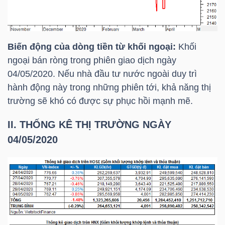
DỊCH
VỤ
TRUYỀN
THÔNG
Biến động của dòng tiền từ khối ngoại:
Khối
ngoại bán ròng trong phiên giao dịch ngày
04/05/2020. Nếu nhà đầu tư nước ngoài duy trì
hành động này trong những phiên tới, khả năng thị
trường sẽ khó có được sự phục hồi mạnh mẽ.
TIỆN
ÍCH
II. THỐNG KÊ THỊ TRƯỜNG NGÀY
04/05/2020
BẤT
ĐỘNG
SẢN