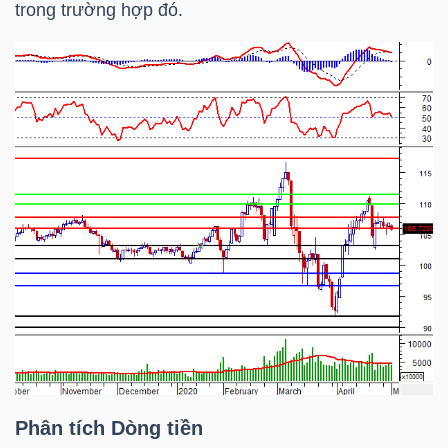
trong trường hợp đó.
YẾU
TIÊU
DÙNG
THIẾT
YẾU
CHĂM
SÓC
SỨC
KHỎE
Phân tích Dòng tiền