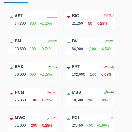
AST
BIC
64,300
800
+1.26%
21,250
-50
-0.23%
Dữ
liệu
BMI
BVH
tài
13,600
100
+0.74%
66,900
4,100
+6.53%
chính
BVS
FRT
26,900
600
+2.28%
132,000
-100
-0.08%
HCM
MBS
25,350
-100
-0.39%
18,500
200
+1.09%
MWG
PGI
71,000
-200
-0.28%
23,450
450
+1.96%