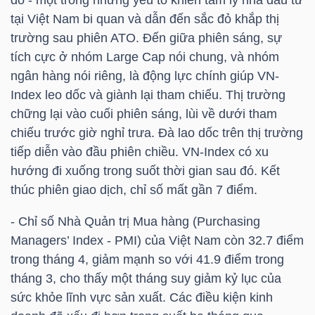
đỏ - một trong những yếu tố khiến tâm lý nhà đầu tư
tại Việt Nam bi quan và dẫn đến sắc đỏ khắp thị
TÀI
trường sau
phiên ATO
. Đến giữa phiên sáng, sự
CHÍNH
tích cực ở nhóm Large Cap nói chung, và nhóm
CÁ
ngân hàng nói riêng, là động lực chính giúp
VN-
NHÂN
Index
leo dốc và giành lại tham chiếu. Thị trường
chững lại vào cuối phiên sáng, lùi về dưới tham
chiếu trước giờ nghỉ trưa. Đà lao dốc trên thị trường
tiếp diễn vào đầu phiên chiều.
VN-Index
có xu
PHÂN
hướng đi xuống trong suốt thời gian sau đó. Kết
TÍCH
thúc phiên giao dịch, chỉ số mất gần 7 điểm.
VIETSTOCKFINANCE
- Chỉ số Nhà Quản trị Mua hàng (Purchasing
Managers’ Index - PMI) của Việt Nam còn 32.7 điểm
trong tháng 4, giảm mạnh so với 41.9 điểm trong
tháng 3, cho thấy một tháng suy giảm kỷ lục của
VĨ
sức khỏe lĩnh vực sản xuất. Các điều kiện kinh
MÔ