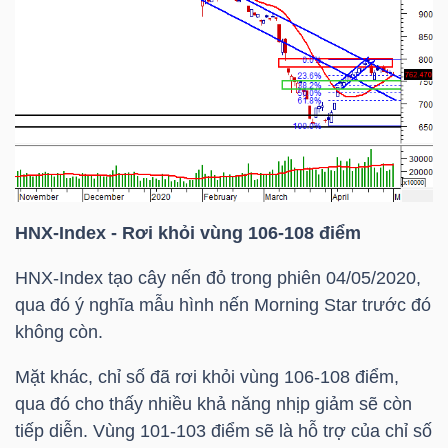
NGUYÊN
VẬT
LIỆU
CÔNG
NGHIỆP
HNX-Index
- Rơi khỏi vùng 106-108 điểm
HNX-Index
tạo cây nến đỏ trong phiên 04/05/2020,
qua đó ý nghĩa mẫu hình nến Morning Star trước đó
không còn.
TIÊU
DÙNG
Mặt khác, chỉ số đã rơi khỏi vùng 106-108 điểm,
KHÔNG
qua đó cho thấy nhiều khả năng nhịp giảm sẽ còn
THIẾT
tiếp diễn. Vùng 101-103 điểm sẽ là hỗ trợ của chỉ số