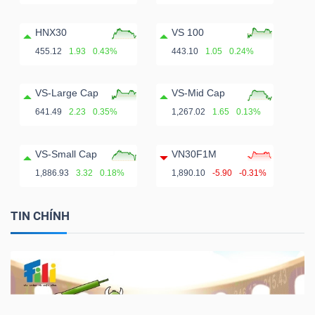
HNX30
VS 100
455.12
1.93
0.43%
443.10
1.05
0.24%
VS-Large Cap
VS-Mid Cap
641.49
2.23
0.35%
1,267.02
1.65
0.13%
VS-Small Cap
VN30F1M
1,886.93
3.32
0.18%
1,890.10
-5.90
-0.31%
TIN CHÍNH