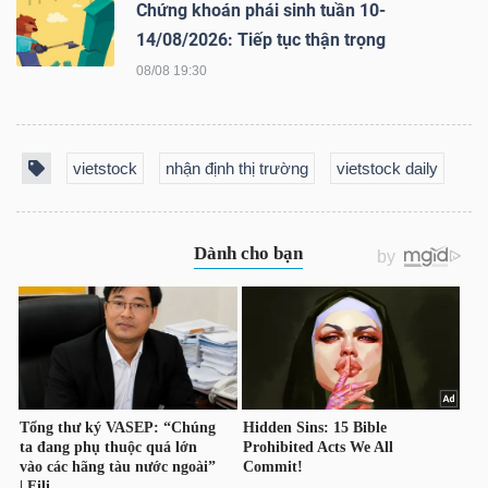
ngữ
Chứng khoán phái sinh tuần 10-
(-)
14/08/2026: Tiếp tục thận trọng
08/08 19:30
Dịch
vụ
(-)
vietstock
nhận định thị trường
vietstock daily
Đào
tạo
Sách
tài
chính