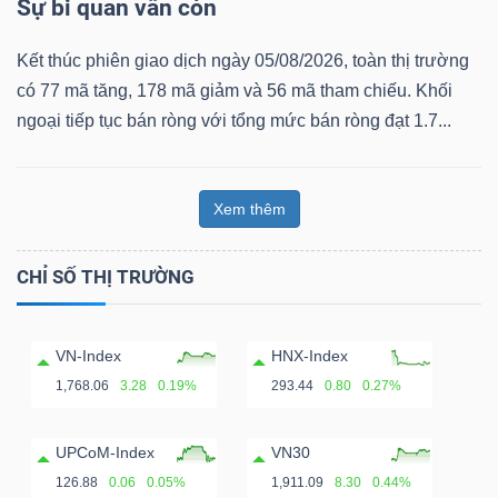
Sự bi quan vẫn còn
Kết thúc phiên giao dịch ngày 05/08/2026, toàn thị trường
có 77 mã tăng, 178 mã giảm và 56 mã tham chiếu. Khối
ngoại tiếp tục bán ròng với tổng mức bán ròng đạt 1.7...
Xem thêm
CHỈ SỐ THỊ TRƯỜNG
VN-Index
HNX-Index
1,768.06
3.28
0.19%
293.44
0.80
0.27%
UPCoM-Index
VN30
126.88
0.06
0.05%
1,911.09
8.30
0.44%