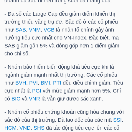
doanh đã xấu đi hơn trong suốt ba tháng qua.
- Đa số các Large Cap đều giảm điểm khiến thị
NGÀNH
trường thiếu vắng trụ đỡ. Sắc đỏ ở các cổ phiếu
như
SAB
,
VNM
,
VCB
là nhân tố chính gây ảnh
hưởng tiêu cực nhất cho
VN-Index
. Đặc biệt, mã
SAB
giảm gần 5% và đóng góp hơn 1 điểm giảm
DOANH
cho chỉ số.
NGHIỆP
- Nhóm bảo hiểm biến động khá tiêu cực khi là
ngành giảm mạnh nhất thị trường. Các cổ phiếu
như
BVH
,
PVI
,
BMI
,
PTI
đều điều chỉnh giảm. Tiêu
CỔ
cực nhất là
PGI
với mức giảm mạnh hơn 5%. Chỉ
PHIẾU
có
BIC
và
VNR
là vẫn giữ được sắc xanh.
- Nhóm cổ phiếu chứng khoán cũng hòa chung với
sắc đỏ của thị trường. Đà lao dốc của các mã
SSI
,
PHÁI
HCM
,
VND
,
SHS
đã tác động tiêu cực lên các cổ
SINH