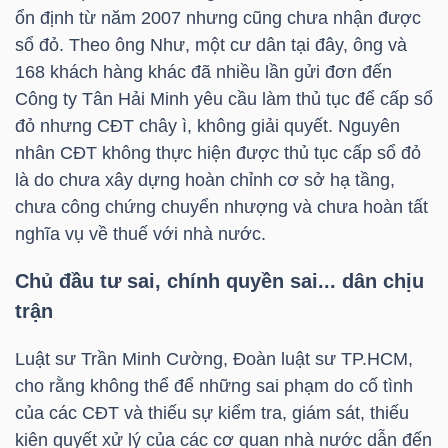
NGUYÊN
ổn định từ năm 2007 nhưng cũng chưa nhận được
sổ đỏ. Theo ông Như, một cư dân tại đây, ông và
VẬT
168 khách hàng khác đã nhiều lần gửi đơn đến
LIỆU
Công ty Tân Hải Minh yêu cầu làm thủ tục để cấp sổ
đỏ nhưng CĐT chây ì, không giải quyết. Nguyên
nhân CĐT không thực hiện được thủ tục cấp sổ đỏ
là do chưa xây dựng hoàn chỉnh cơ sở hạ tầng,
CÔNG
chưa công chứng chuyển nhượng và chưa hoàn tất
NGHIỆP
nghĩa vụ về thuế với nhà nước.
Chủ đầu tư sai, chính quyền sai... dân chịu
trận
TIÊU
Luật sư Trần Minh Cường, Đoàn luật sư
TP.HCM
,
DÙNG
cho rằng không thể để những sai phạm do cố tình
KHÔNG
của các CĐT và thiếu sự kiểm tra, giám sát, thiếu
THIẾT
kiên quyết xử lý của các cơ quan nhà nước dẫn đến