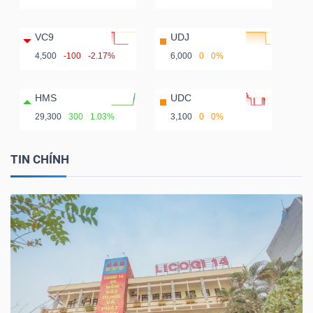
VC9
UDJ
4,500
-100
-2.17%
6,000
0
0%
HMS
UDC
29,300
300
1.03%
3,100
0
0%
TIN CHÍNH