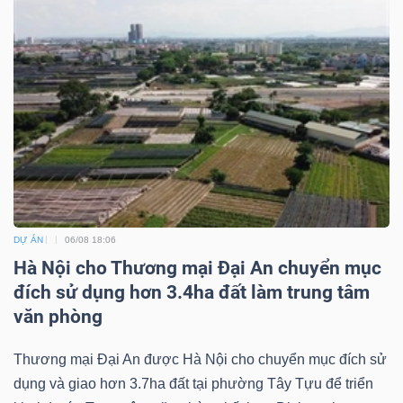
Công
cụ
đầu
tư
DỰ ÁN
06/08 18:06
Hà Nội cho Thương mại Đại An chuyển mục
đích sử dụng hơn 3.4ha đất làm trung tâm
Truyền
văn phòng
thông
tài
Thương mại Đại An được Hà Nội cho chuyển mục đích sử
chính
dụng và giao hơn 3.7ha đất tại phường Tây Tựu để triển