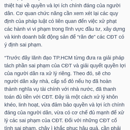
YẾU
thiệt hại về quyền và lợi ích chính đáng của người
dân. Cơ quan chức năng cần xem xét lại các quy
định của pháp luật có liên quan đến việc xử phạt
các hành vi vi phạm trong lĩnh vực đầu tư, xây dựng
và kinh doanh bất động sản để “răn đe” các CĐT có
TIÊU
ý định sai phạm.
DÙNG
THIẾT
“Trước đây lãnh đạo
TP.HCM
từng đưa ra giải pháp
YẾU
tách phần sai phạm của CĐT và giải quyết quyền lợi
của người dân ra xử lý riêng. Theo đó, sẽ cho
người dân xây nhà, cấp sổ đỏ nếu họ đã hoàn
thành nghĩa vụ tài chính với nhà nước, đã thanh
toán đủ tiền với CĐT. Đây là một cách xử lý khôn
CHĂM
khéo, linh hoạt, vừa đảm bảo quyền và lợi ích chính
SÓC
đáng của người dân, vừa có cơ chế đủ mạnh để xử
SỨC
lý các sai phạm của CĐT. Đối với những CĐT cố
KHỎE
tình sai phạm, chây ì khắc phục hậu quả, cần phải