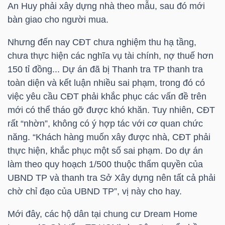
An Huy phải xây dựng nhà theo mẫu, sau đó mới
bàn giao cho người mua.
NGÀNH
Nhưng đến nay CĐT chưa nghiệm thu hạ tầng,
chưa thực hiện các nghĩa vụ tài chính, nợ thuế hơn
150 tỉ đồng... Dự án đã bị Thanh tra TP thanh tra
toàn diện và kết luận nhiều sai phạm, trong đó có
DOANH
việc yêu cầu CĐT phải khắc phục các vấn đề trên
NGHIỆP
mới có thể tháo gỡ được khó khăn. Tuy nhiên, CĐT
rất “nhờn”, không có ý hợp tác với cơ quan chức
năng. “Khách hàng muốn xây được nhà, CĐT phải
CỔ
thực hiện, khắc phục một số sai phạm. Do dự án
PHIẾU
làm theo quy hoạch 1/500 thuộc thẩm quyền của
UBND TP và thanh tra Sở Xây dựng nên tất cả phải
chờ chỉ đạo của UBND TP”, vị này cho hay.
PHÁI
Mới đây, các hộ dân tại chung cư Dream Home
SINH