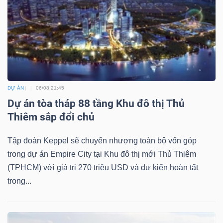
ngữ
(-)
Dịch
vụ
(-)
DỰ ÁN
06/08 21:45
Dự án tòa tháp 88 tầng Khu đô thị Thủ
Đào
Thiêm sắp đổi chủ
tạo
Tập đoàn Keppel sẽ chuyển nhượng toàn bộ vốn góp
trong dự án Empire City tại Khu đô thị mới Thủ Thiêm
(TPHCM) với giá trị 270 triệu USD và dự kiến hoàn tất
trong...
Sách
tài
chính