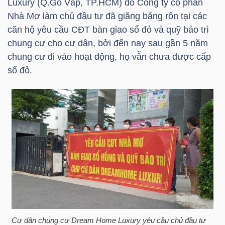
Luxury (Q.Gò Vấp,
TP.HCM
) do Công ty cổ phần
Nhà Mơ làm chủ đầu tư đã giăng băng rôn tại các
căn hộ yêu cầu CĐT bàn giao sổ đỏ và quỹ bảo trì
TRÁI
chung cư cho cư dân, bởi đến nay sau gần 5 năm
PHIẾU
chung cư đi vào hoạt động, họ vẫn chưa được cấp
sổ đỏ.
CÔNG
CỤ
ĐẦU
TƯ
TRUY
XUẤT
DỮ
Cư dân chung cư Dream Home Luxury yêu cầu chủ đầu tư