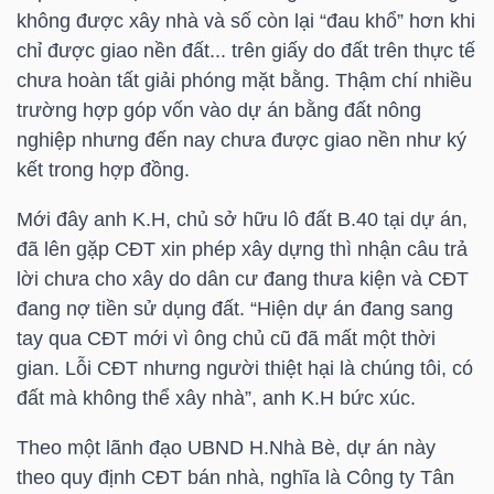
không được xây nhà và số còn lại “đau khổ” hơn khi
chỉ được giao nền đất... trên giấy do đất trên thực tế
TÀI
chưa hoàn tất giải phóng mặt bằng. Thậm chí nhiều
CHÍNH
trường hợp góp vốn vào dự án bằng đất nông
CÁ
nghiệp nhưng đến nay chưa được giao nền như ký
NHÂN
kết trong hợp đồng.
Mới đây anh K.H, chủ sở hữu lô đất B.40 tại dự án,
đã lên gặp CĐT xin phép xây dựng thì nhận câu trả
PHÂN
lời chưa cho xây do dân cư đang thưa kiện và CĐT
TÍCH
đang nợ tiền sử dụng đất. “Hiện dự án đang sang
VIETSTOCKFINANCE
tay qua CĐT mới vì ông chủ cũ đã mất một thời
gian. Lỗi CĐT nhưng người thiệt hại là chúng tôi, có
đất mà không thể xây nhà”, anh K.H bức xúc.
VĨ
Theo một lãnh đạo UBND H.Nhà Bè, dự án này
MÔ
theo quy định CĐT bán nhà, nghĩa là Công ty Tân