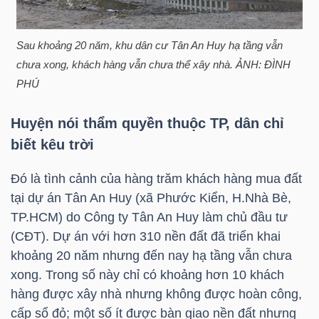
HÀNG
HÓA
Sau khoảng 20 năm, khu dân cư Tân An Huy hạ tầng vẫn
chưa xong, khách hàng vẫn chưa thể xây nhà. ẢNH: ĐÌNH
PHÚ
KINH
TẾ
Huyện nói thẩm quyền thuộc TP, dân chỉ
biết kêu trời
Đó là tình cảnh của hàng trăm khách hàng mua đất
THẾ
tại dự án Tân An Huy (xã Phước Kiển, H.Nhà Bè,
GIỚI
TP.HCM
) do Công ty Tân An Huy làm chủ đầu tư
(CĐT). Dự án với hơn 310 nền đất đã triển khai
khoảng 20 năm nhưng đến nay hạ tầng vẫn chưa
ĐÔNG
xong. Trong số này chỉ có khoảng hơn 10 khách
DƯƠNG
hàng được xây nhà nhưng không được hoàn công,
cấp sổ đỏ; một số ít được bàn giao nền đất nhưng