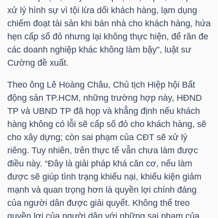
xử lý hình sự vì tội lừa dối khách hàng, lạm dụng
chiếm đoạt tài sản khi bán nhà cho khách hàng, hứa
hẹn cấp sổ đỏ nhưng lại không thực hiện, để răn đe
TÀI
các doanh nghiệp khác không làm bậy”, luật sư
CHÍNH
Cường đề xuất.
Theo ông Lê Hoàng Châu, Chủ tịch Hiệp hội Bất
động sản
TP.HCM
, những trường hợp này, HĐND
TP và UBND TP đã họp và khẳng định nếu khách
CÔNG
hàng không có lỗi sẽ cấp sổ đỏ cho khách hàng, sẽ
NGHỆ
cho xây dựng; còn sai phạm của CĐT sẽ xử lý
THÔNG
riêng. Tuy nhiên, trên thực tế vẫn chưa làm được
TIN
điều này. “Đây là giải pháp khá căn cơ, nếu làm
được sẽ giúp tình trạng khiếu nại, khiếu kiện giảm
mạnh và quan trọng hơn là quyền lợi chính đáng
của người dân được giải quyết. Không thể treo
quyền lợi của người dân với những sai phạm của