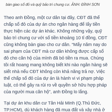
LIỆU
bàn giao sổ đỏ và quỹ bảo trì chung cư. ẢNH: ĐÌNH SƠN
Theo anh Đồng, một cư dân tại đây, CĐT đã thế
Ngành
chấp sổ đỏ của dự án cho ngân hàng để lấy tiền
(-)
thực hiện các dự án khác. Không những vậy, quỹ
VS-
bảo trì chung cư với số tiền khoảng 10 tỉ đồng, CĐT
SECTOR
cũng không bàn giao cho cư dân. “Mấy năm nay do
sai phạm của CĐT mà cư dân không được cấp sổ
đỏ cho căn hộ của mình đã bỏ tiền ra mua. Chúng
tôi rất hoang mang không biết khi nào ngân hàng sẽ
siết nhà nếu CĐT không còn khả năng trả nợ. Việc
thế chấp sổ đỏ của dự án là hành vi vi phạm pháp
NĂNG
luật, có thể gây ra rủi ro về quyền sở hữu hợp pháp
LƯỢNG
của người mua căn hộ”, anh Đồng lo lắng.
Tại dự án khu dân cư Tân Hải Minh (Q.Thủ Đức,
TP.HCM
), dù khách hàng đã mua đất và xây nhà ở