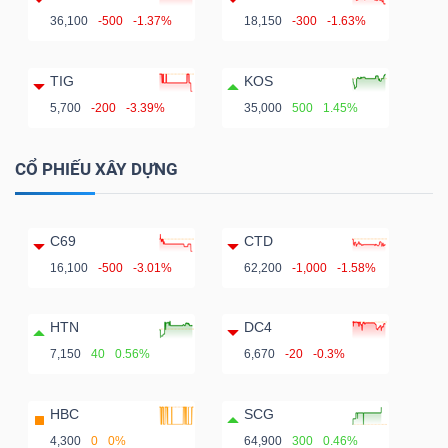
36,100
-500
-1.37%
18,150
-300
-1.63%
TIG
KOS
5,700
-200
-3.39%
35,000
500
1.45%
CỔ PHIẾU XÂY DỰNG
C69
CTD
16,100
-500
-3.01%
62,200
-1,000
-1.58%
HTN
DC4
7,150
40
0.56%
6,670
-20
-0.3%
HBC
SCG
4,300
0
0%
64,900
300
0.46%