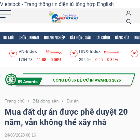
Vietstock - Trang thông tin điện tử tổng hợp
English
TIN MỚI
CHỨNG KHOÁN
DOANH NGHIỆP
BẤT ĐỘNG SẢN
TÀI CHÍNH
HÀNG HÓA
KIN
Tất cả
Tính năng
Ngành
Mã chứng khoán
Lãnh
VN-Index
HNX-Index
Tính
1764.78
-11.68
-0.66%
292.64
-0.95
-0.32%
năng
(-)
VIETSTOCK
Trang chủ
Bất động sản
Dự án
Mua đất dự án được phê duyệt 20
năm, vẫn không thể xây nhà
CHỨNG
KHOÁN
24/06/2020 08:16