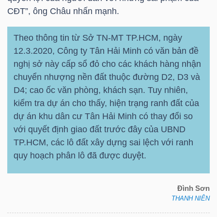
DỊCH
CĐT”, ông Châu nhấn mạnh.
VỤ
TRUYỀN
Theo thông tin từ Sở TN-MT
TP.HCM
, ngày
THÔNG
12.3.2020, Công ty Tân Hải Minh có văn bản đề
nghị sở này cấp sổ đỏ cho các khách hàng nhận
chuyển nhượng nền đất thuộc đường D2, D3 và
D4; cao ốc văn phòng, khách sạn. Tuy nhiên,
TIỆN
kiểm tra dự án cho thấy, hiện trạng ranh đất của
dự án khu dân cư Tân Hải Minh có thay đổi so
ÍCH
với quyết định giao đất trước đây của UBND
TP.HCM
, các lô đất xây dựng sai lệch với ranh
quy hoạch phân lô đã được duyệt.
BẤT
ĐỘNG
Đình Sơn
THANH NIÊN
SẢN