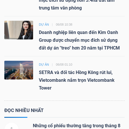
mục đích sử dụng hơn 3.4ha đất làm
trung tâm văn phòng
DỰ ÁN
06/08 10:38
Doanh nghiệp liên quan đến Kim Oanh
Group được chuyển mục đích sử dụng
đất dự án "treo" hơn 20 năm tại TPHCM
DỰ ÁN
06/08 01:10
SETRA và đối tác Hồng Kông rút lui,
Vietcombank nắm trọn Vietcombank
Tower
ĐỌC NHIỀU NHẤT
Những cổ phiếu thường tăng trong tháng 8