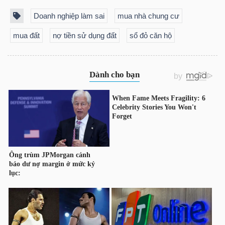
Mã
Doanh nghiệp làm sai
mua nhà chung cư
chứng
mua đất
nợ tiền sử dụng đất
sổ đỏ căn hộ
khoán
(-)
Tất cả
Cổ phiếu
Chỉ số
Chứng chỉ quỹ
Chứng 
Lãnh
đạo
(-)
Tất cả
Người nội bộ
Người liên quan
Cổ đông lớn
Tin
tức
(-)