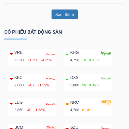
Xem thêm
CỔ PHIẾU BẤT ĐỘNG SẢN
VRE
KHG
25,300
-1,150
-4.35%
4,750
10
0.21%
KBC
DXS
27,800
-450
-1.59%
5,880
50
0.86%
LDG
NRC
2,850
-40
-1.38%
4,700
0
0%
BCM
SZC