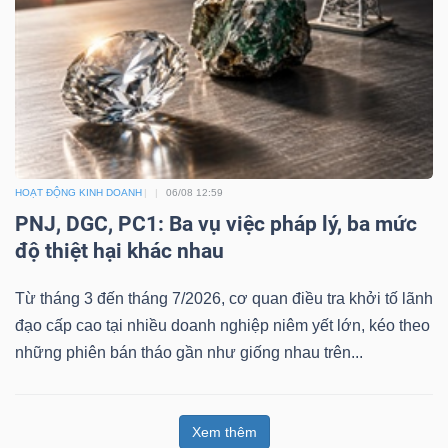
Dữ
liệu
tài
chính
HOẠT ĐỘNG KINH DOANH
06/08 12:59
PNJ, DGC, PC1: Ba vụ việc pháp lý, ba mức
độ thiệt hại khác nhau
Từ tháng 3 đến tháng 7/2026, cơ quan điều tra khởi tố lãnh
đạo cấp cao tại nhiều doanh nghiệp niêm yết lớn, kéo theo
những phiên bán tháo gần như giống nhau trên...
Xem thêm