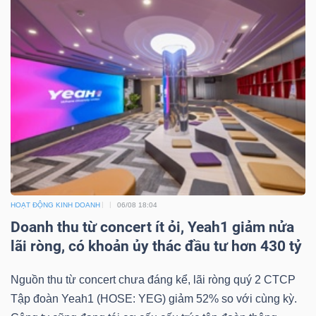
Mã
chứng
khoán
(-)
Tất cả
Cổ phiếu
Chỉ số
Chứng chỉ quỹ
Chứng 
Lãnh
đạo
(-)
HOẠT ĐỘNG KINH DOANH
06/08 18:04
Tất cả
Người nội bộ
Người liên quan
Cổ đông lớn
Doanh thu từ concert ít ỏi, Yeah1 giảm nửa
lãi ròng, có khoản ủy thác đầu tư hơn 430 tỷ
Tin
tức
Nguồn thu từ concert chưa đáng kể, lãi ròng quý 2 CTCP
(-)
Tập đoàn Yeah1 (HOSE: YEG) giảm 52% so với cùng kỳ.