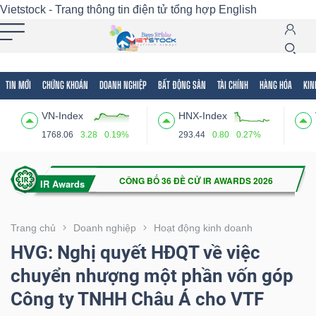
Vietstock - Trang thông tin điện tử tổng hợp
English
TIN MỚI
CHỨNG KHOÁN
DOANH NGHIỆP
BẤT ĐỘNG SẢN
TÀI CHÍNH
HÀNG HÓA
KIN
Tất cả
Tính năng
Ngành
Mã chứng khoán
Lãnh
VN-Index
HNX-Index
Tính
1768.06
3.28
0.19%
293.44
0.80
0.27%
năng
(-)
VIETSTOCK
Trang chủ
Doanh nghiệp
Hoạt động kinh doanh
HVG: Nghị quyết HĐQT về việc
chuyển nhượng một phần vốn góp
CHỨNG
Công ty TNHH Châu Á cho VTF
KHOÁN