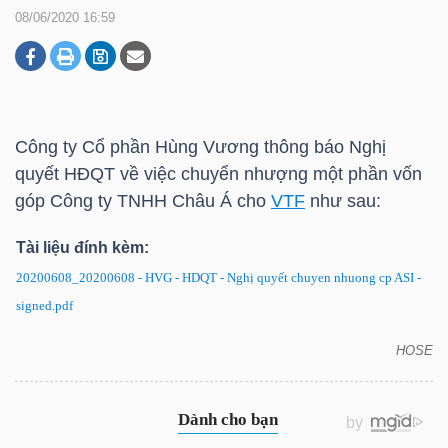
08/06/2020 16:59
DOANH
NGHIỆP
Công ty Cổ phần Hùng Vương thông báo Nghị
quyết HĐQT về việc chuyển nhượng một phần vốn
BẤT
góp Công ty TNHH Châu Á cho
VTF
như sau:
ĐỘNG
SẢN
Tài liệu đính kèm:
20200608_20200608 - HVG - HDQT - Nghị quyết chuyen nhuong cp ASI -
signed.pdf
TÀI
HOSE
CHÍNH
HVG: Nghị quyết HĐQT về việc chuyển nhượng
một phần vốn góp Công ty TNHH Châu Á cho VTF