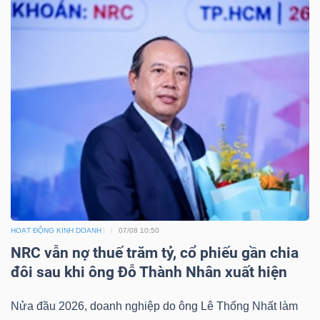
LIỆU
Ngành
(-)
VS-
SECTOR
NĂNG
HOẠT ĐỘNG KINH DOANH
07/08 10:50
LƯỢNG
NRC vẫn nợ thuế trăm tỷ, cổ phiếu gần chia
đôi sau khi ông Đỗ Thành Nhân xuất hiện
Nửa đầu 2026, doanh nghiệp do ông Lê Thống Nhất làm