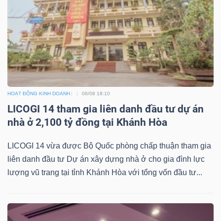
DỊCH
VỤ
TRUYỀN
THÔNG
HOẠT ĐỘNG KINH DOANH
06/08 18:10
TIỆN
LICOGI 14 tham gia liên danh đầu tư dự án
ÍCH
nhà ở 2,100 tỷ đồng tại Khánh Hòa
LICOGI 14 vừa được Bộ Quốc phòng chấp thuận tham gia
liên danh đầu tư Dự án xây dựng nhà ở cho gia đình lực
lượng vũ trang tại tỉnh Khánh Hòa với tổng vốn đầu tư...
BẤT
ĐỘNG
SẢN