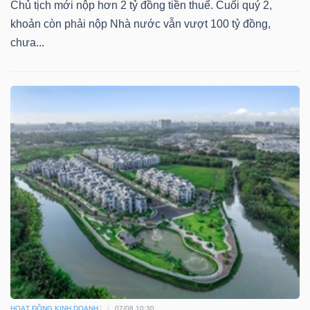
Chủ tịch mới nộp hơn 2 tỷ đồng tiền thuế. Cuối quý 2,
NGUYÊN
khoản còn phải nộp Nhà nước vẫn vượt 100 tỷ đồng,
VẬT
chưa...
LIỆU
CÔNG
NGHIỆP
TIÊU
DÙNG
KHÔNG
THIẾT
HOẠT ĐỘNG KINH DOANH
07/08 10:30