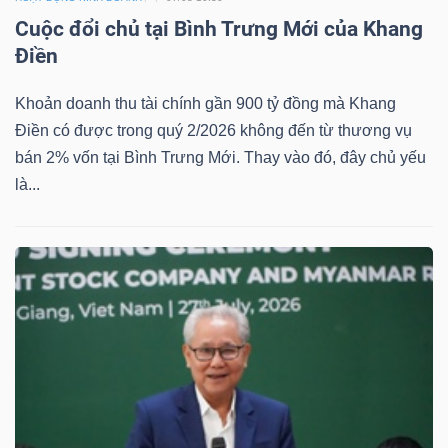
YẾU
Cuộc đổi chủ tại Bình Trưng Mới của Khang
Điền
Khoản doanh thu tài chính gần 900 tỷ đồng mà Khang
Điền có được trong quý 2/2026 không đến từ thương vụ
TIÊU
bán 2% vốn tại Bình Trưng Mới. Thay vào đó, đây chủ yếu
DÙNG
là...
THIẾT
YẾU
CHĂM
SÓC
SỨC
KHỎE