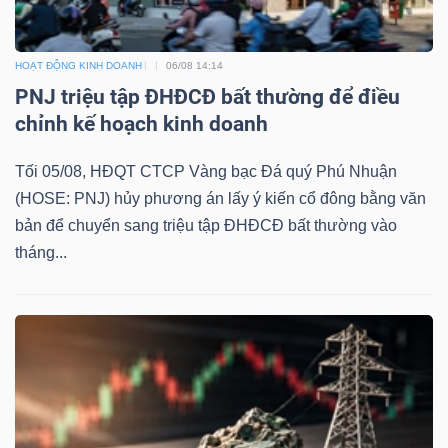
HOẠT ĐỘNG KINH DOANH
06/08 14:14
PNJ triệu tập ĐHĐCĐ bất thường để điều
Công
chỉnh kế hoạch kinh doanh
cụ
Tối 05/08, HĐQT CTCP Vàng bạc Đá quý Phú Nhuận
đầu
(HOSE: PNJ) hủy phương án lấy ý kiến cổ đông bằng văn
tư
bản để chuyển sang triệu tập ĐHĐCĐ bất thường vào
tháng...
Truyền
thông
tài
chính