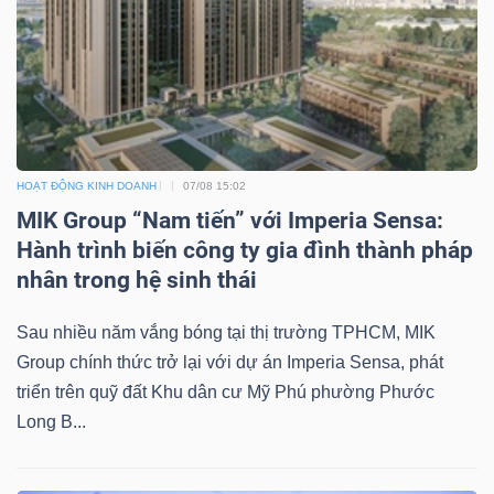
TRÁI
PHIẾU
HOẠT ĐỘNG KINH DOANH
07/08 15:02
MIK Group “Nam tiến” với Imperia Sensa:
CÔNG
Hành trình biến công ty gia đình thành pháp
CỤ
nhân trong hệ sinh thái
ĐẦU
TƯ
Sau nhiều năm vắng bóng tại thị trường TPHCM, MIK
Group chính thức trở lại với dự án Imperia Sensa, phát
triển trên quỹ đất Khu dân cư Mỹ Phú phường Phước
TRUY
Long B...
XUẤT
DỮ