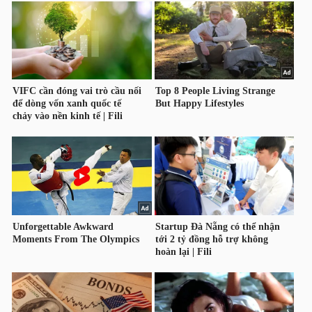
HÀNG
HÓA
KINH
TẾ
THẾ
GIỚI
ĐÔNG
DƯƠNG