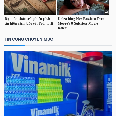
TÀI
CHÍNH
CÁ
NHÂN
TIN CÙNG CHUYÊN MỤC
PHÂN
TÍCH
VIETSTOCKFINANCE
VĨ
MÔ