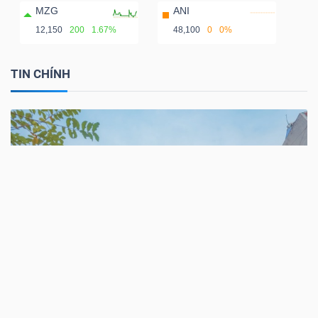
MZG
ANI
12,150
200
1.67%
48,100
0
0%
TIN CHÍNH