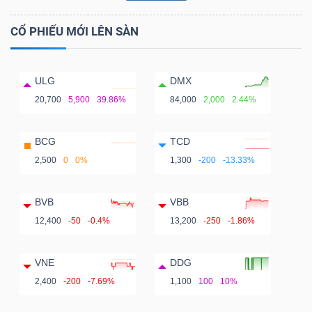
CỔ PHIẾU MỚI LÊN SÀN
ULG
DMX
20,700
5,900
39.86%
84,000
2,000
2.44%
BCG
TCD
2,500
0
0%
1,300
-200
-13.33%
BVB
VBB
12,400
-50
-0.4%
13,200
-250
-1.86%
VNE
DDG
2,400
-200
-7.69%
1,100
100
10%