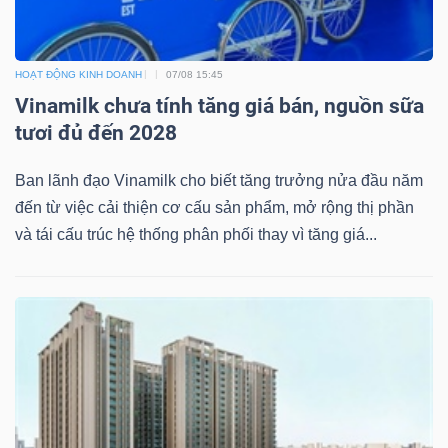
NGÀNH
HOẠT ĐỘNG KINH DOANH
07/08 15:45
Vinamilk chưa tính tăng giá bán, nguồn sữa
tươi đủ đến 2028
DOANH
Ban lãnh đạo Vinamilk cho biết tăng trưởng nửa đầu năm
NGHIỆP
đến từ việc cải thiện cơ cấu sản phẩm, mở rộng thị phần
và tái cấu trúc hệ thống phân phối thay vì tăng giá...
CỔ
PHIẾU
PHÁI
SINH