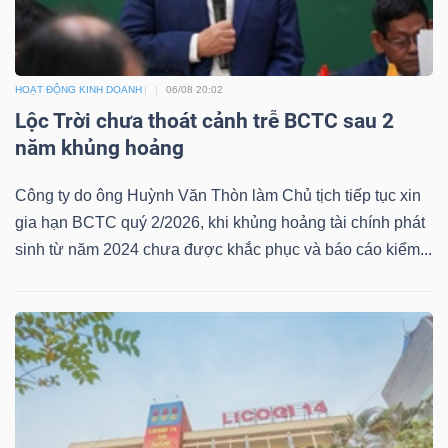
HOẠT ĐỘNG KINH DOANH
06/08 20:02
TÀI
Lộc Trời chưa thoát cảnh trễ BCTC sau 2
CHÍNH
năm khủng hoảng
Công ty do ông Huỳnh Văn Thòn làm Chủ tịch tiếp tục xin
gia hạn BCTC quý 2/2026, khi khủng hoảng tài chính phát
CÔNG
sinh từ năm 2024 chưa được khắc phục và báo cáo kiểm...
NGHỆ
THÔNG
TIN