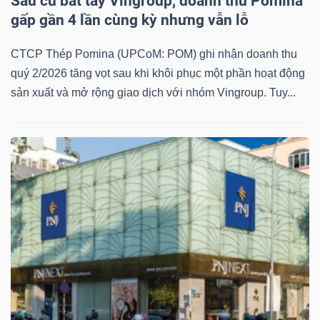
Sau cú bắt tay Vingroup, doanh thu Pomina
ngữ
gấp gần 4 lần cùng kỳ nhưng vẫn lỗ
(-)
CTCP Thép Pomina (UPCoM: POM) ghi nhận doanh thu
Dịch
quý 2/2026 tăng vọt sau khi khôi phục một phần hoạt động
vụ
sản xuất và mở rộng giao dịch với nhóm Vingroup. Tuy...
(-)
Đào
tạo
Sách
tài
chính