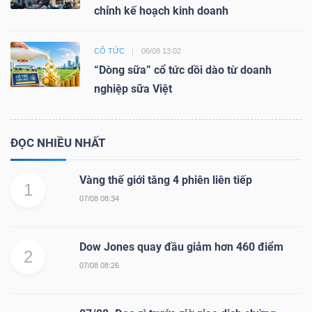
chỉnh kế hoạch kinh doanh
CỔ TỨC
06/08 13:02
“Dòng sữa” cổ tức dồi dào từ doanh
nghiệp sữa Việt
ĐỌC NHIỀU NHẤT
Vàng thế giới tăng 4 phiên liên tiếp
1
07/08 08:34
Dow Jones quay đầu giảm hơn 460 điểm
2
07/08 08:26