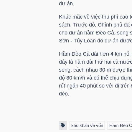
dự án.
Khúc mắc về việc thu phí cao t
TRÁI
sách. Trước đó, Chính phủ đã 
PHIẾU
cho dự án hầm Đèo Cả, song sa
Sơn - Túy Loan do dự án được
Hầm Đèo Cả dài hơn 4 km nối
CÔNG
đây là hầm dài thứ hai cả nư
CỤ
song, cách nhau 30 m được thiế
ĐẦU
độ 80 km/h và có thể chịu đựn
TƯ
rút ngắn 40 phút so với đi trê
đèo.
TRUY
XUẤT
khó khăn về vốn
Hầm Đèo 
DỮ