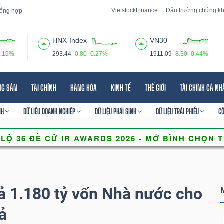
VietstockFinance
Đấu trường chứng k
 tổng hợp
HNX-Index
VN30
0.19%
293.44
0.80
0.27%
1911.09
8.30
0.44%
 đạo
Tin tức
Báo cáo phân tích
Thuật ngữ
Dịch vụ
NG SẢN
TÀI CHÍNH
HÀNG HÓA
KINH TẾ
THẾ GIỚI
TÀI CHÍNH CÁ N
NH
DỮ LIỆU DOANH NGHIỆP
DỮ LIỆU PHÁI SINH
DỮ LIỆU TRÁI PHIẾU
C
rả 1.180 tỷ vốn Nhà nước cho
ả