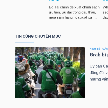
NGUYÊN
VẬT
LIỆU
TIN CÙNG CHUYÊN MỤC
CÔNG
KINH TẾ - ĐẦ
NGHIỆP
Grab bị
Ủy ban Cạ
đồng đối v
những vấn 
TIÊU
DÙNG
KHÔNG
THIẾT