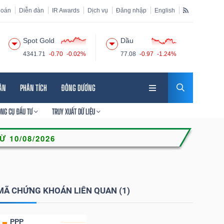
hoán
Diễn đàn
IR Awards
Dịch vụ
Đăng nhập
English
Spot Gold
Dầu
4341.71
-0.70
-0.02%
77.08
-0.97
-1.24%
HÂN
PHÂN TÍCH
ĐÔNG DƯƠNG
ÔNG CỤ ĐẦU TƯ
TRUY XUẤT DỮ LIỆU
MÃ CHỨNG KHOÁN LIÊN QUAN (1)
PPP