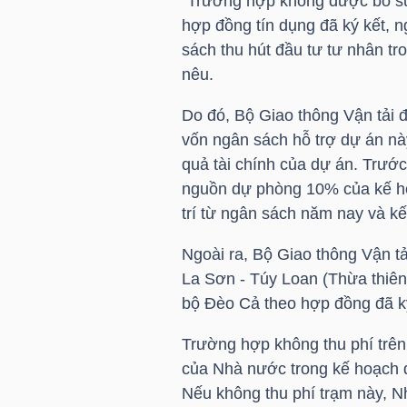
"Trường hợp không được bổ s
hợp đồng tín dụng đã ký kết, 
sách thu hút đầu tư tư nhân tr
NGÀNH
nêu.
Do đó, Bộ Giao thông Vận tải đ
vốn ngân sách hỗ trợ dự án nà
DOANH
quả tài chính của dự án. Trước
NGHIỆP
nguồn dự phòng 10% của kế ho
trí từ ngân sách năm nay và k
Ngoài ra, Bộ Giao thông Vận tả
CỔ
La Sơn - Túy Loan (Thừa thiê
PHIẾU
bộ Đèo Cả theo hợp đồng đã ký
Trường hợp không thu phí trên
của Nhà nước trong kế hoạch đ
PHÁI
Nếu không thu phí trạm này, N
SINH