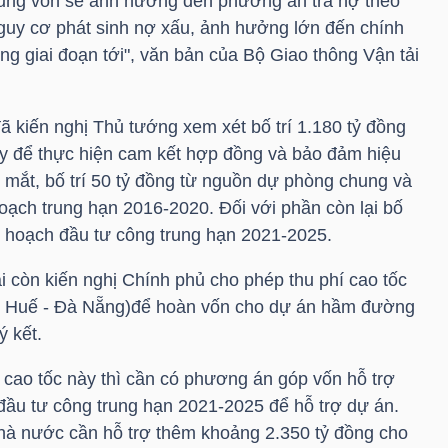
ung vốn sẽ ảnh hưởng đến phương án trả nợ theo
nguy cơ phát sinh nợ xấu, ảnh hưởng lớn đến chính
ong giai đoạn tới", văn bản của Bộ Giao thông Vận tải
ã kiến nghị Thủ tướng xem xét bố trí 1.180 tỷ đồng
y để thực hiện cam kết hợp đồng và bảo đảm hiệu
 mắt, bố trí 50 tỷ đồng từ nguồn dự phòng chung và
ạch trung hạn 2016-2020. Đối với phần còn lại bố
ế hoạch đầu tư công trung hạn 2021-2025.
i còn kiến nghị Chính phủ cho phép thu phí cao tốc
n Huế - Đà Nẵng)để hoàn vốn cho dự án hầm đường
 kết.
 cao tốc này thì cần có phương án góp vốn hỗ trợ
ầu tư công trung hạn 2021-2025 để hỗ trợ dự án.
hà nước cần hỗ trợ thêm khoảng 2.350 tỷ đồng cho