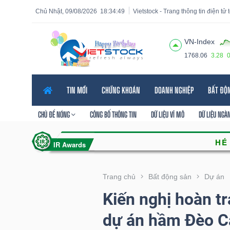
Chủ Nhật, 09/08/2026
18:34:50
Vietstock - Trang thông tin điện tử
VN-Index
1768.06
3.28
Tất cả
Tính năng
Ngành
Mã chứng khoán
Lãnh
TIN MỚI
CHỨNG KHOÁN
DOANH NGHIỆP
BẤT ĐỘ
Tính
năng
CHỦ ĐỀ NÓNG
CÔNG BỐ THÔNG TIN
DỮ LIỆU VĨ MÔ
DỮ LIỆU NGÀ
(-)
VIETSTOCK
Trang chủ
Bất động sản
Dự án
Kiến nghị hoàn t
CHỨNG
dự án hầm Đèo C
KHOÁN