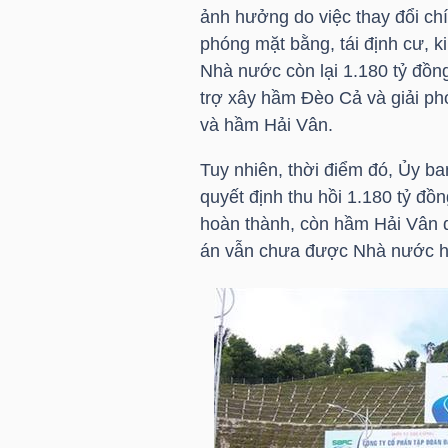
HÀNG
ảnh hưởng do việc thay đổi chí
HÓA
phóng mặt bằng, tái định cư, 
Nhà nước còn lại 1.180 tỷ đồng
trợ xây hầm Đèo Cả và giải p
và hầm Hải Vân.
KINH
TẾ
Tuy nhiên, thời điểm đó, Ủy b
quyết định thu hồi 1.180 tỷ đ
hoàn thành, còn hầm Hải Vân d
án vẫn chưa được Nhà nước hoà
THẾ
GIỚI
ĐÔNG
DƯƠNG