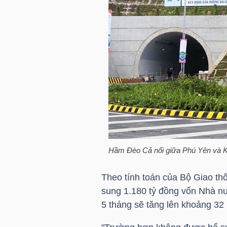
TÀI
CHÍNH
CÁ
NHÂN
PHÂN
TÍCH
VIETSTOCKFINANCE
Hầm Đèo Cả nối giữa Phú Yên và 
Theo tính toán của Bộ Giao t
sung 1.180 tỷ đồng vốn Nhà nư
VĨ
5 tháng sẽ tăng lên khoảng 32
MÔ