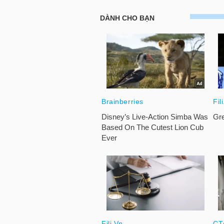
LIỆU
Ngành
(-)
VS-
SECTOR
NĂNG
LƯỢNG