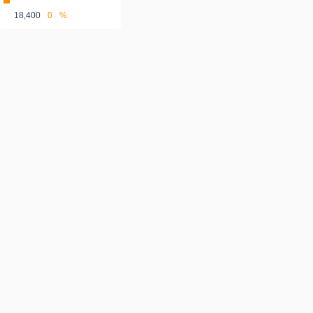
18,400
0
%