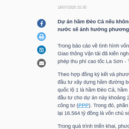
18/07/2020 15:30
DOANH
Dự án hầm Đèo Cả nếu không
NGHIỆP
nước sẽ ảnh hưởng phương á
Trong báo cáo về tình hình v
Giao thông Vận tải đã kiến ng
BẤT
phép thu phí cao tốc La Sơn - 
ĐỘNG
SẢN
Theo hợp đồng ký kết và phươ
đầu tư xây dựng hầm đường bộ
quốc lộ 1 là hầm Đèo Cả, hầ
đầu tư cho dự án này khoảng 2
TÀI
công tư (
PPP
). Trong đó, phầ
CHÍNH
lại 16.564 tỷ đồng là vốn chủ 
Trong quá trình triển khai, p