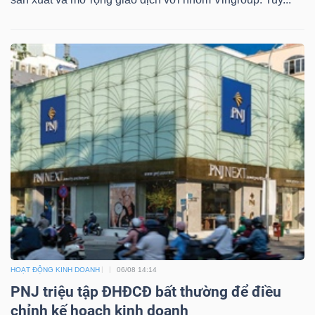
HOẠT ĐỘNG KINH DOANH
06/08 14:14
PNJ triệu tập ĐHĐCĐ bất thường để điều
chỉnh kế hoạch kinh doanh