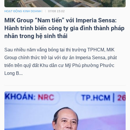
Bài
HOẠT ĐỘNG KINH DOANH
07/08 15:02
viết
MIK Group “Nam tiến” với Imperia Sensa:
của
Hành trình biến công ty gia đình thành pháp
tác
nhân trong hệ sinh thái
giả
Sau nhiều năm vắng bóng tại thị trường TPHCM, MIK
(-)
Group chính thức trở lại với dự án Imperia Sensa, phát
triển trên quỹ đất Khu dân cư Mỹ Phú phường Phước
Báo
Long B...
cáo
phân
tích
(-)
Thuật