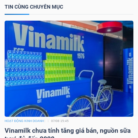
DỊCH
TIN CÙNG CHUYÊN MỤC
VỤ
TRUYỀN
THÔNG
TIỆN
ÍCH
BẤT
ĐỘNG
HOẠT ĐỘNG KINH DOANH
07/08 15:45
SẢN
Vinamilk chưa tính tăng giá bán, nguồn sữa