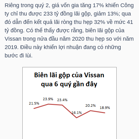
Riêng trong quý 2, giá vốn gia tăng 17% khiến Công
ty chỉ thu được 233 tỷ đồng lãi gộp, giảm 13%; qua
TÀI
đó dẫn đến kết quả lãi ròng thu hẹp 32% về mức 41
CHÍNH
tỷ đồng. Có thể thấy được rằng, biên lãi gộp của
CÁ
Vissan trong nửa đầu năm 2020 thu hẹp so với năm
NHÂN
2019. Điều này khiến lợi nhuận đang có những
bước đi lùi.
PHÂN
TÍCH
VIETSTOCKFINANCE
VĨ
MÔ