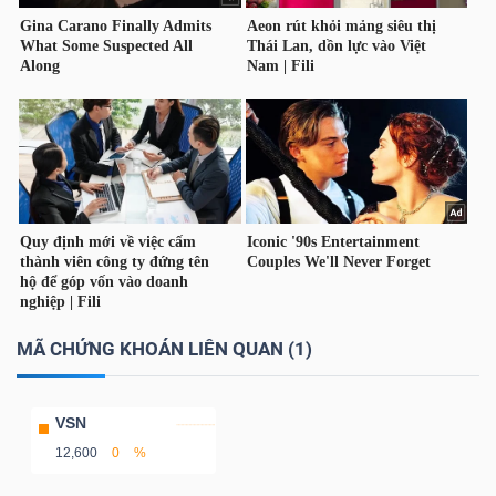
TÀI
CHÍNH
CÔNG
NGHỆ
THÔNG
MÃ CHỨNG KHOÁN LIÊN QUAN (1)
TIN
VSN
12,600
0
%