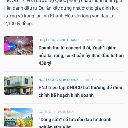
LICOGI 14 vừa được Bộ Quốc phòng chấp thuận tham gia
liên danh đầu tư Dự án xây dựng nhà ở cho gia đình lực
lượng vũ trang tại tỉnh Khánh Hòa với tổng vốn đầu tư
2,100 tỷ đồng.
HOẠT ĐỘNG KINH DOANH
06/08 18:04
Doanh thu từ concert ít ỏi, Yeah1 giảm
nửa lãi ròng, có khoản ủy thác đầu tư hơn
430 tỷ
HOẠT ĐỘNG KINH DOANH
06/08 14:14
PNJ triệu tập ĐHĐCĐ bất thường để điều
chỉnh kế hoạch kinh doanh
CỔ TỨC
06/08 13:02
“Dòng sữa” cổ tức dồi dào từ doanh
nghiệp sữa Việt