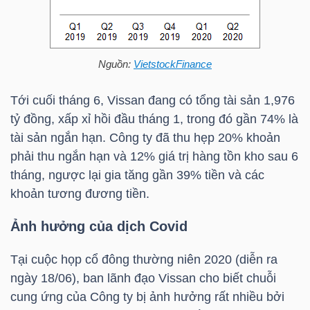
NGÀNH
Nguồn:
VietstockFinance
Tới cuối tháng 6, Vissan đang có tổng tài sản 1,976
DOANH
tỷ đồng, xấp xỉ hồi đầu tháng 1, trong đó gần 74% là
NGHIỆP
tài sản ngắn hạn. Công ty đã thu hẹp 20% khoản
phải thu ngắn hạn và 12% giá trị hàng tồn kho sau 6
tháng, ngược lại gia tăng gần 39% tiền và các
khoản tương đương tiền.
CỔ
PHIẾU
Ảnh hưởng của dịch Covid
Tại cuộc họp cổ đông thường niên 2020 (diễn ra
ngày 18/06), ban lãnh đạo Vissan cho biết chuỗi
PHÁI
cung ứng của Công ty bị ảnh hưởng rất nhiều bởi
SINH