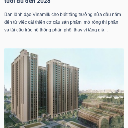
tươi đủ đến 2028
Mã
Ban lãnh đạo Vinamilk cho biết tăng trưởng nửa đầu năm
chứng
đến từ việc cải thiện cơ cấu sản phẩm, mở rộng thị phần
khoán
và tái cấu trúc hệ thống phân phối thay vì tăng giá...
(-)
Tất cả
Cổ phiếu
Chỉ số
Chứng chỉ quỹ
Chứng 
Lãnh
đạo
(-)
Tất cả
Người nội bộ
Người liên quan
Cổ đông lớn
Tin
tức
(-)