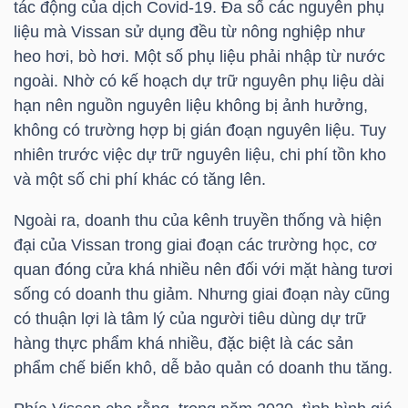
tác động của dịch Covid-19. Đa số các nguyên phụ
liệu mà Vissan sử dụng đều từ nông nghiệp như
heo hơi, bò hơi. Một số phụ liệu phải nhập từ nước
TRÁI
ngoài. Nhờ có kế hoạch dự trữ nguyên phụ liệu dài
PHIẾU
hạn nên nguồn nguyên liệu không bị ảnh hưởng,
không có trường hợp bị gián đoạn nguyên liệu. Tuy
nhiên trước việc dự trữ nguyên liệu, chi phí tồn kho
và một số chi phí khác có tăng lên.
CÔNG
CỤ
Ngoài ra, doanh thu của kênh truyền thống và hiện
ĐẦU
đại của Vissan trong giai đoạn các trường học, cơ
TƯ
quan đóng cửa khá nhiều nên đối với mặt hàng tươi
sống có doanh thu giảm. Nhưng giai đoạn này cũng
có thuận lợi là tâm lý của người tiêu dùng dự trữ
hàng thực phẩm khá nhiều, đặc biệt là các sản
TRUY
phẩm chế biến khô, dễ bảo quản có doanh thu tăng.
XUẤT
DỮ