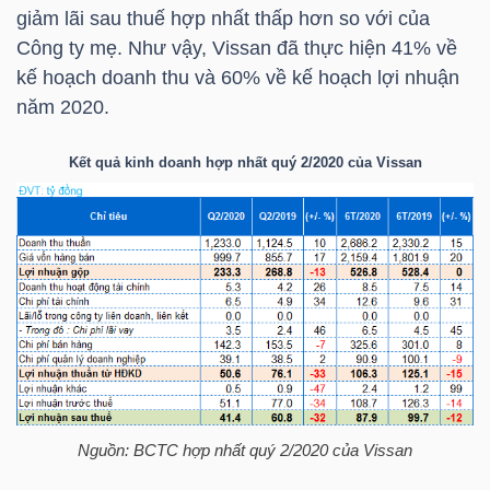
HÀNG
giảm lãi sau thuế hợp nhất thấp hơn so với của
HÓA
Công ty mẹ. Như vậy, Vissan đã thực hiện 41% về
kế hoạch doanh thu và 60% về kế hoạch lợi nhuận
năm 2020.
KINH
Kết quả kinh doanh hợp nhất quý 2/2020 của Vissan
TẾ
THẾ
GIỚI
ĐÔNG
DƯƠNG
Nguồn: BCTC hợp nhất quý 2/2020 của Vissan