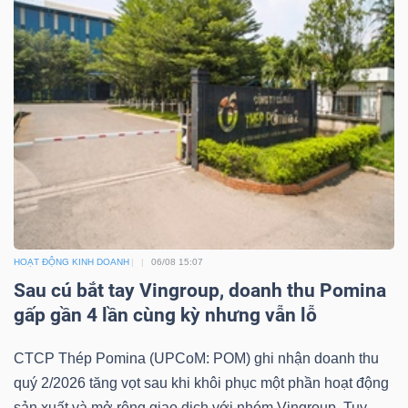
HOẠT ĐỘNG KINH DOANH
06/08 15:07
Sau cú bắt tay Vingroup, doanh thu Pomina
gấp gần 4 lần cùng kỳ nhưng vẫn lỗ
CTCP Thép Pomina (UPCoM: POM) ghi nhận doanh thu
quý 2/2026 tăng vọt sau khi khôi phục một phần hoạt động
sản xuất và mở rộng giao dịch với nhóm Vingroup. Tuy...