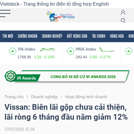
Vietstock - Trang thông tin điện tử tổng hợp
English
TIN MỚI
CHỨNG KHOÁN
DOANH NGHIỆP
BẤT ĐỘNG SẢN
TÀI CHÍNH
HÀNG HÓA
KIN
Tất cả
Tính năng
Ngành
Mã chứng khoán
Lãnh
VN-Index
HNX-Index
Tính
1768.06
3.28
0.19%
293.44
0.80
0.27%
năng
(-)
VIETSTOCK
Trang chủ
Doanh nghiệp
Hoạt động kinh doanh
Vissan: Biên lãi gộp chưa cải thiện,
lãi ròng 6 tháng đầu năm giảm 12%
CHỨNG
KHOÁN
27/07/2020 15:18