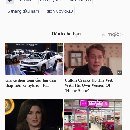
YẾU
6 tháng đầu năm
dịch Covid-19
TIÊU
DÙNG
THIẾT
YẾU
CHĂM
SÓC
SỨC
KHỎE