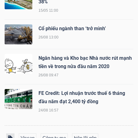
38%
NGUYÊN
15/05 11:00
VẬT
LIỆU
Cổ phiếu ngành than ‘trở mình’
26/08 13:00
Ngân hàng và Kho bạc Nhà nước rút mạnh
CÔNG
tiền về trong nửa đầu năm 2020
NGHIỆP
26/08 09:47
FE Credit: Lợi nhuận trước thuế 6 tháng
đầu năm đạt 2,400 tỷ đồng
TIÊU
24/08 16:57
DÙNG
KHÔNG
THIẾT
Vissan
Công ty mẹ
biên lãi gộp