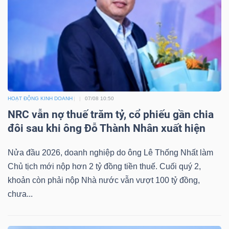
ngữ
(-)
Dịch
vụ
(-)
HOẠT ĐỘNG KINH DOANH
07/08 10:50
NRC vẫn nợ thuế trăm tỷ, cổ phiếu gần chia
Đào
đôi sau khi ông Đỗ Thành Nhân xuất hiện
tạo
Nửa đầu 2026, doanh nghiệp do ông Lê Thống Nhất làm
Chủ tịch mới nộp hơn 2 tỷ đồng tiền thuế. Cuối quý 2,
khoản còn phải nộp Nhà nước vẫn vượt 100 tỷ đồng,
chưa...
Sách
tài
chính