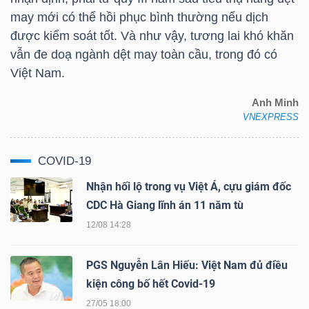
may mới có thể hồi phục bình thường nếu dịch
được kiểm soát tốt. Và như vậy, tương lai khó khăn
vẫn đe doạ ngành dệt may toàn cầu, trong đó có
TÀI
Việt Nam.
CHÍNH
Anh Minh
VNEXPRESS
COVID-19
CÔNG
Nhận hối lộ trong vụ Việt Á, cựu giám đốc
NGHỆ
CDC Hà Giang lĩnh án 11 năm tù
THÔNG
12/08 14:28
TIN
PGS Nguyễn Lân Hiếu: Việt Nam đủ điều
kiện công bố hết Covid-19
27/05 18:00