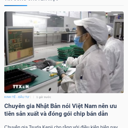
Công
cụ
đầu
tư
Truyền
KINH TẾ - ĐẦU TƯ
1 giờ trước
thông
Chuyên gia Nhật Bản nói Việt Nam nên ưu
tài
tiên sản xuất và đóng gói chip bán dẫn
chính
Chuyên gia Tsuda Kenji cho rằng với điều kiện hiện nay,