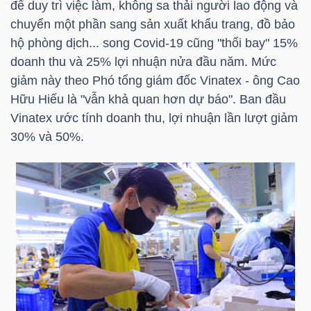
để duy trì việc làm, không sa thải người lao động và
HÀNG
chuyển một phần sang sản xuất khẩu trang, đồ bảo
HÓA
hộ phòng dịch... song Covid-19 cũng "thổi bay" 15%
doanh thu và 25% lợi nhuận nửa đầu năm. Mức
giảm này theo Phó tổng giám đốc Vinatex - ông Cao
KINH
Hữu Hiếu là "vẫn khả quan hơn dự báo". Ban đầu
TẾ
Vinatex ước tính doanh thu, lợi nhuận lần lượt giảm
30% và 50%.
THẾ
GIỚI
ĐÔNG
DƯƠNG