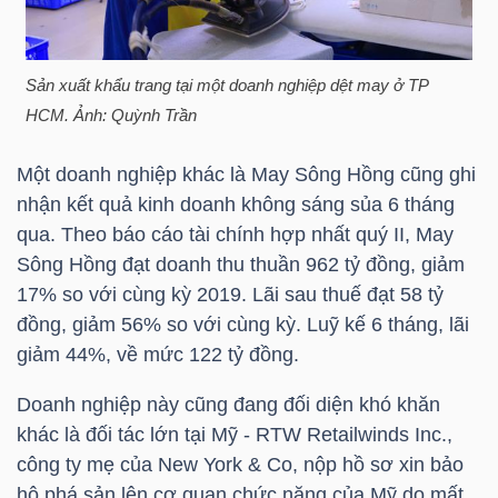
TÀI
CHÍNH
Sản xuất khẩu trang tại một doanh nghiệp dệt may ở
TP
CÁ
HCM
. Ảnh: Quỳnh Trần
NHÂN
Một doanh nghiệp khác là May Sông Hồng cũng ghi
nhận kết quả kinh doanh không sáng sủa 6 tháng
qua. Theo báo cáo tài chính hợp nhất quý II, May
PHÂN
Sông Hồng đạt doanh thu thuần 962 tỷ đồng, giảm
TÍCH
17% so với cùng kỳ 2019. Lãi sau thuế đạt 58 tỷ
VIETSTOCKFINANCE
đồng, giảm 56% so với cùng kỳ. Luỹ kế 6 tháng, lãi
giảm 44%, về mức 122 tỷ đồng.
Doanh nghiệp này cũng đang đối diện khó khăn
khác là đối tác lớn tại Mỹ - RTW Retailwinds Inc.,
VĨ
công ty mẹ của New York & Co, nộp hồ sơ xin bảo
MÔ
hộ phá sản lên cơ quan chức năng của Mỹ do mất