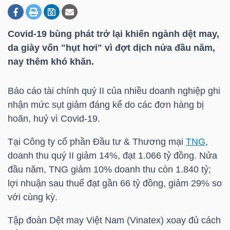
Covid-19 bùng phát trở lại khiến ngành dệt may,
DOANH
da giày vốn "hụt hơi" vì đợt dịch nửa đầu năm,
NGHIỆP
nay thêm khó khăn.
Báo cáo tài chính quý II của nhiều doanh nghiệp ghi
BẤT
nhận mức sụt giảm đáng kể do các đơn hàng bị
ĐỘNG
hoãn, huỷ vì Covid-19.
SẢN
Tại Công ty cổ phần Đầu tư & Thương mại
TNG
,
doanh thu quý II giảm 14%, đạt 1.066 tỷ đồng. Nửa
đầu năm,
TNG
giảm 10% doanh thu còn 1.840 tỷ;
TÀI
lợi nhuận sau thuế đạt gần 66 tỷ đồng, giảm 29% so
CHÍNH
với cùng kỳ.
Tập đoàn Dệt may Việt Nam (Vinatex) xoay đủ cách