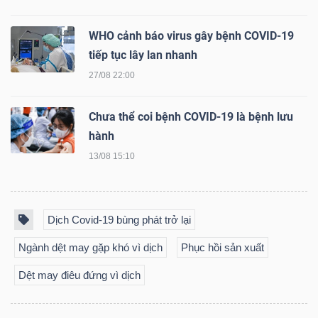
DỊCH
VỤ
WHO cảnh báo virus gây bệnh COVID-19
TRUYỀN
tiếp tục lây lan nhanh
THÔNG
27/08 22:00
Chưa thể coi bệnh COVID-19 là bệnh lưu
hành
TIỆN
13/08 15:10
ÍCH
Dịch Covid-19 bùng phát trở lại
Ngành dệt may gặp khó vì dịch
Phục hồi sản xuất
BẤT
Dệt may điêu đứng vì dịch
ĐỘNG
SẢN