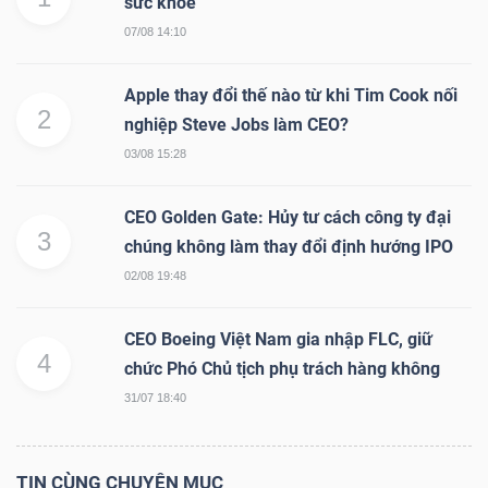
ngữ
sức khỏe
(-)
07/08 14:10
Apple thay đổi thế nào từ khi Tim Cook nối
Dịch
2
nghiệp Steve Jobs làm CEO?
vụ
03/08 15:28
(-)
CEO Golden Gate: Hủy tư cách công ty đại
3
chúng không làm thay đổi định hướng IPO
Đào
02/08 19:48
tạo
CEO Boeing Việt Nam gia nhập FLC, giữ
4
chức Phó Chủ tịch phụ trách hàng không
31/07 18:40
Sách
tài
TIN CÙNG CHUYÊN MỤC
chính