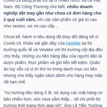
Covid-19 bùng phát trở lại ở nhiều nước và cả Việt
LIỆU
Nam. Bộ Công Thương cho biết,
nhiều doanh
nghiệp dệt may gần như chưa có đơn hàng cho
Ngành
2 quý cuối năm,
với các sản phẩm có giá trị cao
(-)
như veston, sơ mi cao cấp...
VS-
Chưa kể, hành vi tiêu dùng đã thay đổi đáng kể vì
SECTOR
Covid-19. Khảo sát gần đây của
Deloitte
tại thị
trường quốc tế và Vinatex với thị trường nội địa đều
cho thấy, những ưu tiên hàng đầu của người dân là
dược phẩm, thực phẩm và gửi tiền tiết kiệm. Quần
áo tuy vẫn có vị trí thứ tư trong danh mục ưu tiên
NĂNG
nhưng cho thấy ngân sách dành cho hàng may mặc
rất hạn chế.
LƯỢNG
"Xu hướng tiêu dùng ít đi, sử dụng các mặt hàng cơ
bản nhiều hơn, sức mua sắm thấp... sẽ chi phối thị
trường thời trang thời gian tới", ông Lê Tiến Trường