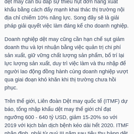
dệt may cần bù đắp sự thiếu hụt đơn hàng xuất
YẾU
khẩu bằng cách đẩy mạnh khai thác thị trường nội
địa chỉ chiếm 10% năng lực. Song đây sẽ là giải
pháp giải quyết việc làm đáng kể cho doanh nghiệp.
Doanh nghiệp dệt may cũng cần hạn chế sụt giảm
TIÊU
doanh thu và lợi nhuận bằng việc quản trị chi phí
DÙNG
sản xuất, giữ vững chất lượng sản phẩm, bố trí lại
THIẾT
lực lượng sản xuất, duy trì việc làm và thu nhập để
YẾU
người lao động đồng hành cùng doanh nghiệp vượt
qua giai đoạn khó khăn khi thị trường chưa hồi
phục.
Trên thế giới, Liên đoàn Dệt may quốc tế (ITMF) dự
CHĂM
báo, tổng nhập khẩu dệt may thế giới chỉ đạt
SÓC
ngưỡng 600 - 640
tỷ USD
, giảm 15-20% so với
SỨC
2019 với kịch bản dịch bệnh kéo dài hết 2020. ITMF
KHỎE
nhận định, phải từ quý III năm sau tiêu thụ hàng dệt