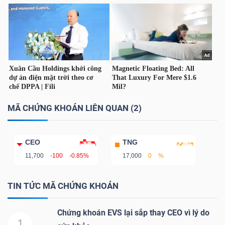
Bài
viết
của
tác
giả
(-)
MÃ CHỨNG KHOÁN LIÊN QUAN (2)
Báo
cáo
CEO
TNG
phân
11,700
-100
-0.85%
17,000
0
%
tích
(-)
TIN TỨC MÃ CHỨNG KHOÁN
Thuật
Chứng khoán EVS lại sắp thay CEO vì lý do
1