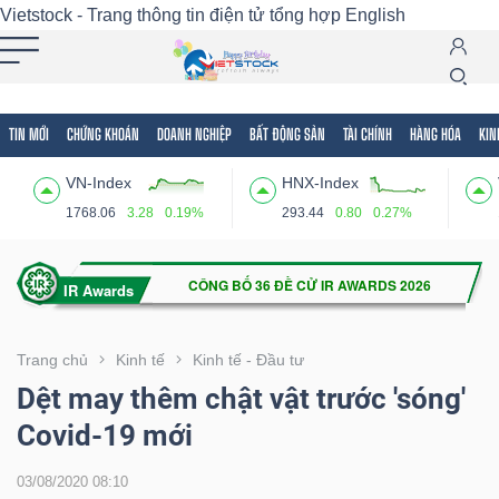
Vietstock - Trang thông tin điện tử tổng hợp
English
TIN MỚI
CHỨNG KHOÁN
DOANH NGHIỆP
BẤT ĐỘNG SẢN
TÀI CHÍNH
HÀNG HÓA
KIN
Tất cả
Tính năng
Ngành
Mã chứng khoán
Lãnh
VN-Index
HNX-Index
Tính
1768.06
3.28
0.19%
293.44
0.80
0.27%
năng
(-)
VIETSTOCK
Trang chủ
Kinh tế
Kinh tế - Đầu tư
Dệt may thêm chật vật trước 'sóng'
Covid-19 mới
CHỨNG
KHOÁN
03/08/2020 08:10