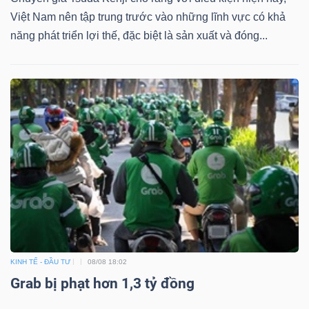
Việt Nam nên tập trung trước vào những lĩnh vực có khả
năng phát triển lợi thế, đặc biệt là sản xuất và đóng...
Dữ
liệu
tài
chính
KINH TẾ - ĐẦU TƯ
08/08 18:02
Grab bị phạt hơn 1,3 tỷ đồng