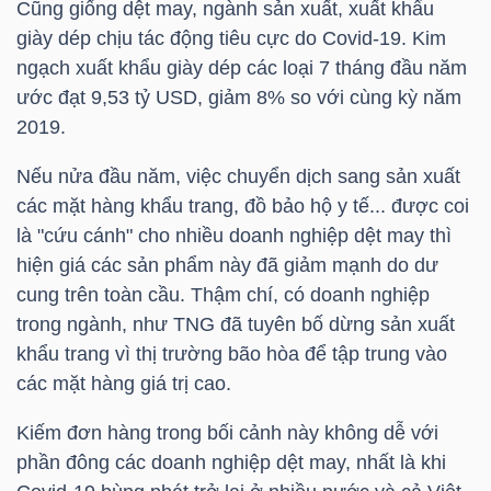
Cũng giống dệt may, ngành sản xuất, xuất khẩu
giày dép chịu tác động tiêu cực do Covid-19. Kim
ngạch xuất khẩu giày dép các loại 7 tháng đầu năm
TRÁI
ước đạt 9,53
tỷ USD
, giảm 8% so với cùng kỳ năm
PHIẾU
2019.
Nếu nửa đầu năm, việc chuyển dịch sang sản xuất
các mặt hàng khẩu trang, đồ bảo hộ y tế... được coi
CÔNG
là "cứu cánh" cho nhiều doanh nghiệp dệt may thì
CỤ
hiện giá các sản phẩm này đã giảm mạnh do dư
ĐẦU
cung trên toàn cầu. Thậm chí, có doanh nghiệp
TƯ
trong ngành, như
TNG
đã tuyên bố dừng sản xuất
khẩu trang vì thị trường bão hòa để tập trung vào
các mặt hàng giá trị cao.
TRUY
Kiếm đơn hàng trong bối cảnh này không dễ với
XUẤT
phần đông các doanh nghiệp dệt may, nhất là khi
DỮ