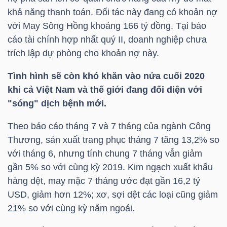
khả năng thanh toán. Đối tác này đang có khoản nợ
với May Sông Hồng khoảng 166 tỷ đồng. Tại báo
NGÀNH
cáo tài chính hợp nhất quý II, doanh nghiệp chưa
trích lập dự phòng cho khoản nợ này.
Tình hình sẽ còn khó khăn vào nửa cuối 2020
DOANH
khi cả Việt Nam và thế giới đang đối diện với
NGHIỆP
"sóng" dịch bệnh mới.
Theo báo cáo tháng 7 và 7 tháng của ngành Công
Thương, sản xuất trang phục tháng 7 tăng 13,2% so
CỔ
với tháng 6, nhưng tính chung 7 tháng vẫn giảm
PHIẾU
gần 5% so với cùng kỳ 2019. Kim ngạch xuất khẩu
hàng dệt, may mặc 7 tháng ước đạt gần 16,2
tỷ
USD
, giảm hơn 12%; xơ, sợi dệt các loại cũng giảm
PHÁI
21% so với cùng kỳ năm ngoái.
SINH