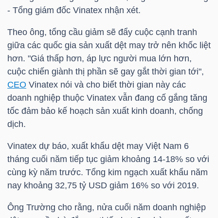
NGUYÊN
- Tổng giám đốc Vinatex nhận xét.
VẬT
Theo ông, tổng cầu giảm sẽ đẩy cuộc cạnh tranh
LIỆU
giữa các quốc gia sản xuất dệt may trở nên khốc liệt
hơn. "Giá thấp hơn, áp lực người mua lớn hơn,
cuộc chiến giành thị phần sẽ gay gắt thời gian tới",
CEO
Vinatex nói và cho biết thời gian này các
CÔNG
doanh nghiệp thuộc Vinatex vẫn đang cố gắng tăng
NGHIỆP
tốc đảm bảo kế hoạch sản xuất kinh doanh, chống
dịch.
Vinatex dự báo, xuất khẩu dệt may Việt Nam 6
tháng cuối năm tiếp tục giảm khoảng 14-18% so với
TIÊU
cùng kỳ năm trước. Tổng kim ngạch xuất khẩu năm
DÙNG
nay khoảng 32,75
tỷ USD
giảm 16% so với 2019.
KHÔNG
Ông Trường cho rằng, nửa cuối năm doanh nghiệp
THIẾT