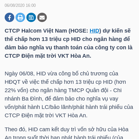
06/08/2020 16:00
DOANH
NGHIỆP
CTCP Halcom Việt Nam (HOSE:
HID
) dự kiến sẽ
thế chấp hơn 13 triệu cp
HID
cho ngân hàng để
đảm bảo nghĩa vụ thanh toán của công ty con là
CTCP Điện mặt trời VKT Hòa An.
BẤT
ĐỘNG
Ngày 06/08,
HID
vừa công bố chủ trương của
SẢN
HĐQT về việc thế chấp hơn 13 triệu cp
HID
(hơn
22% vốn) cho ngân hàng TMCP Quân đội - Chi
nhánh Ba Đình, để đảm bảo cho nghĩa vụ vay
TÀI
vốn/phát hành LC/bảo lãnh/phát hành trái phiếu của
CHÍNH
CTCP Điện mặt trời VKT Hòa An.
Theo đó,
HID
cam kết duy trì vốn sở hữu của Hòa
An trong suốt thời hạn phát hành trái phiếu (của