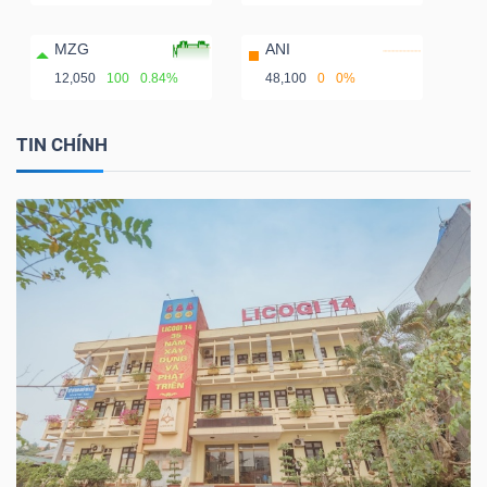
MZG
ANI
12,050
100
0.84%
48,100
0
0%
TIN CHÍNH