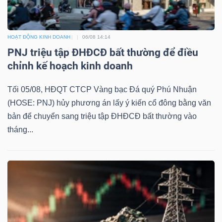
Tin
tức
(-)
HOẠT ĐỘNG KINH DOANH
06/08 14:14
PNJ triệu tập ĐHĐCĐ bất thường để điều
chỉnh kế hoạch kinh doanh
Bài
viết
Tối 05/08, HĐQT CTCP Vàng bạc Đá quý Phú Nhuận
của
(HOSE: PNJ) hủy phương án lấy ý kiến cổ đông bằng văn
tác
bản để chuyển sang triệu tập ĐHĐCĐ bất thường vào
giả
tháng...
(-)
Báo
cáo
phân
tích