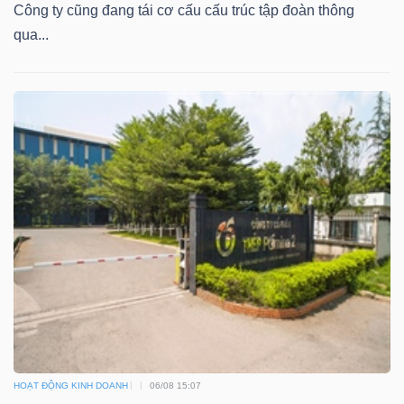
Công ty cũng đang tái cơ cấu cấu trúc tập đoàn thông
qua...
DỊCH
VỤ
TRUYỀN
THÔNG
TIỆN
ÍCH
HOẠT ĐỘNG KINH DOANH
06/08 15:07