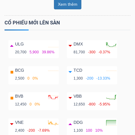
Xem thêm
CỔ PHIẾU MỚI LÊN SÀN
ULG
DMX
20,700
5,900
39.86%
81,700
-300
-0.37%
BCG
TCD
2,500
0
0%
1,300
-200
-13.33%
BVB
VBB
12,450
0
0%
12,650
-800
-5.95%
VNE
DDG
2,400
-200
-7.69%
1,100
100
10%