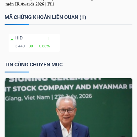
LIỆU
MÃ CHỨNG KHOÁN LIÊN QUAN (1)
Ngành
(-)
HID
VS-
3,440
30
+0.88%
SECTOR
TIN CÙNG CHUYÊN MỤC
NĂNG
LƯỢNG