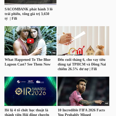
TRÁI
PHIẾU
CÔNG
CỤ
ĐẦU
TƯ
TRUY
XUẤT
DỮ