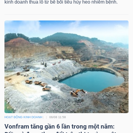
kinh doanh thua lỗ từ bê bối tiêu hủy heo nhiễm bệnh.
thông
tài
chính
Dữ
liệu
tài
chính
HOẠT ĐỘNG KINH DOANH
06/08 11:58
Vonfram tăng gần 6 lần trong một năm: