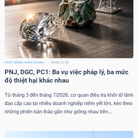
(-)
Thuật
ngữ
(-)
Dịch
HOẠT ĐỘNG KINH DOANH
06/08 12:59
vụ
PNJ, DGC, PC1: Ba vụ việc pháp lý, ba mức
(-)
độ thiệt hại khác nhau
Từ tháng 3 đến tháng 7/2026, cơ quan điều tra khởi tố lãnh
đạo cấp cao tại nhiều doanh nghiệp niêm yết lớn, kéo theo
Đào
những phiên bán tháo gần như giống nhau trên...
tạo