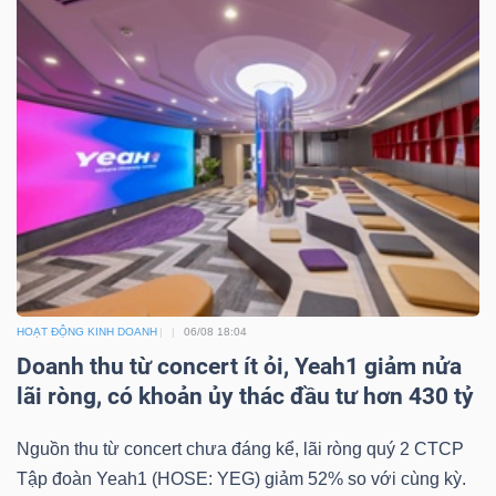
SÓC
SỨC
KHỎE
TÀI
CHÍNH
HOẠT ĐỘNG KINH DOANH
06/08 18:04
Doanh thu từ concert ít ỏi, Yeah1 giảm nửa
CÔNG
lãi ròng, có khoản ủy thác đầu tư hơn 430 tỷ
NGHỆ
Nguồn thu từ concert chưa đáng kể, lãi ròng quý 2 CTCP
THÔNG
Tập đoàn Yeah1 (HOSE: YEG) giảm 52% so với cùng kỳ.
TIN