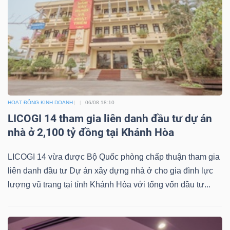
TIÊU
DÙNG
KHÔNG
THIẾT
YẾU
HOẠT ĐỘNG KINH DOANH
06/08 18:10
LICOGI 14 tham gia liên danh đầu tư dự án
TIÊU
nhà ở 2,100 tỷ đồng tại Khánh Hòa
DÙNG
THIẾT
LICOGI 14 vừa được Bộ Quốc phòng chấp thuận tham gia
YẾU
liên danh đầu tư Dự án xây dựng nhà ở cho gia đình lực
lượng vũ trang tại tỉnh Khánh Hòa với tổng vốn đầu tư...
CHĂM