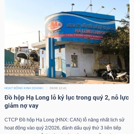
Sách
tài
chính
Công
cụ
đầu
HOẠT ĐỘNG KINH DOANH
06/08 12:41
tư
Đồ hộp Hạ Long lỗ kỷ lục trong quý 2, nỗ lực
giảm nợ vay
CTCP Đồ hộp Hạ Long (HNX: CAN) lỗ nặng nhất lịch sử
hoạt động vào quý 2/2026, đánh dấu quý thứ 3 liên tiếp
Truyền