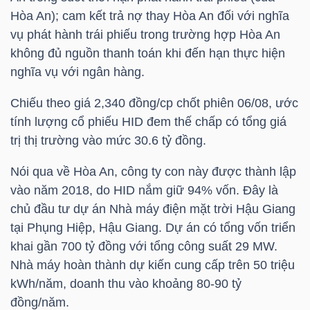
HÀNG
Hòa An); cam kết trả nợ thay Hòa An đối với nghĩa
HÓA
vụ phát hành trái phiếu trong trường hợp Hòa An
không đủ nguồn thanh toán khi đến hạn thực hiện
nghĩa vụ với ngân hàng.
KINH
Chiếu theo giá 2,340 đồng/cp chốt phiên 06/08, ước
TẾ
tính lượng cổ phiếu
HID
đem thế chấp có tổng giá
trị thị trường vào mức 30.6 tỷ đồng.
Nói qua về Hòa An, công ty con này được thành lập
THẾ
vào năm 2018, do
HID
nắm giữ 94% vốn. Đây là
GIỚI
chủ đầu tư dự án Nhà máy điện mặt trời Hậu Giang
tại Phụng Hiệp, Hậu Giang. Dự án có tổng vốn triển
khai gần 700 tỷ đồng với tổng công suất 29 MW.
ĐÔNG
Nhà máy hoàn thành dự kiến cung cấp trên 50 triệu
DƯƠNG
kWh/năm, doanh thu vào khoảng 80-90 tỷ
đồng/năm.