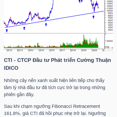
TÀI
CHÍNH
CÁ
NHÂN
PHÂN
CTI
- CTCP Đầu tư Phát triển Cường Thuận
TÍCH
IDICO
VIETSTOCKFINANCE
Những cây nến xanh xuất hiện liên tiếp cho thấy
tâm lý nhà đầu tư đã tích cực trở lại trong những
phiên gần đây.
VĨ
Sau khi chạm ngưỡng Fibonacci Retracement
MÔ
161.8%, giá
CTI
đã hồi phục nhẹ trở lại. Ngưỡng