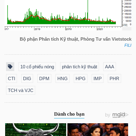
Bộ phận Phân tích Kỹ thuật, Phòng Tư vấn Vietstock
FILI
10 cổ phiếu nóng
phân tích kỹ thuật
AAA
CTI
DIG
DPM
HNG
HPG
IMP
PHR
TCH và VJC