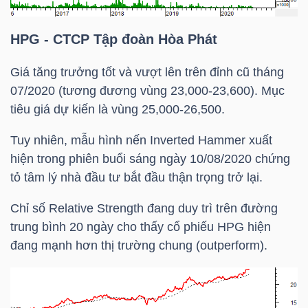
DỊCH
VỤ
HPG
- CTCP Tập đoàn Hòa Phát
TRUYỀN
THÔNG
Giá tăng trưởng tốt và vượt lên trên đỉnh cũ tháng
07/2020 (tương đương vùng 23,000-23,600). Mục
tiêu giá dự kiến là vùng 25,000-26,500.
Tuy nhiên, mẫu hình nến Inverted Hammer xuất
TIỆN
hiện trong phiên buổi sáng ngày 10/08/2020 chứng
ÍCH
tỏ tâm lý nhà đầu tư bắt đầu thận trọng trở lại.
Chỉ số Relative Strength đang duy trì trên đường
trung bình 20 ngày cho thấy cổ phiếu
HPG
hiện
đang mạnh hơn thị trường chung (outperform).
BẤT
ĐỘNG
SẢN