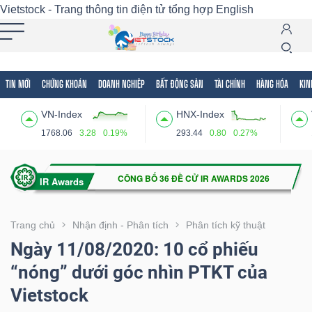
Vietstock - Trang thông tin điện tử tổng hợp
English
TIN MỚI
CHỨNG KHOÁN
DOANH NGHIỆP
BẤT ĐỘNG SẢN
TÀI CHÍNH
HÀNG HÓA
KIN
Tất cả
Tính năng
Ngành
Mã chứng khoán
Lãnh
VN-Index
HNX-Index
Tính
1768.06
3.28
0.19%
293.44
0.80
0.27%
năng
(-)
VIETSTOCK
Trang chủ
Nhận định - Phân tích
Phân tích kỹ thuật
Ngày 11/08/2020: 10 cổ phiếu
“nóng” dưới góc nhìn PTKT của
CHỨNG
Vietstock
KHOÁN