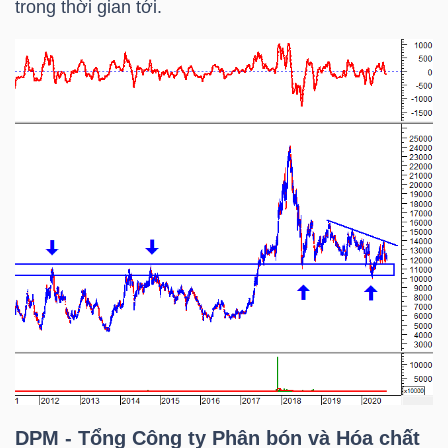
trong thời gian tới.
LIỆU
Ngành
(-)
VS-
SECTOR
NĂNG
LƯỢNG
DPM
- Tổng Công ty Phân bón và Hóa chất