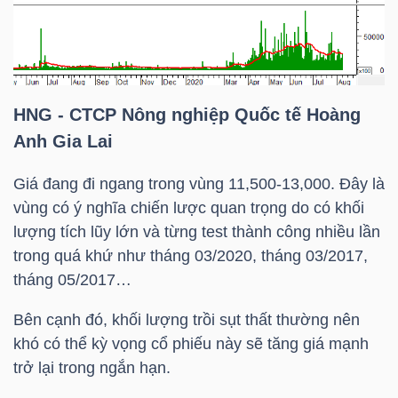
YẾU
HNG
- CTCP Nông nghiệp Quốc tế Hoàng
TIÊU
Anh Gia Lai
DÙNG
THIẾT
Giá đang đi ngang trong vùng 11,500-13,000. Đây là
YẾU
vùng có ý nghĩa chiến lược quan trọng do có khối
lượng tích lũy lớn và từng test thành công nhiều lần
trong quá khứ như tháng 03/2020, tháng 03/2017,
tháng 05/2017…
CHĂM
Bên cạnh đó, khối lượng trồi sụt thất thường nên
SÓC
khó có thể kỳ vọng cổ phiếu này sẽ tăng giá mạnh
SỨC
trở lại trong ngắn hạn.
KHỎE