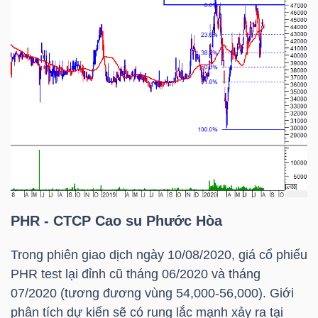
ngữ
(-)
Dịch
vụ
(-)
Đào
tạo
PHR
- CTCP Cao su Phước Hòa
Trong phiên giao dịch ngày 10/08/2020, giá cổ phiếu
PHR
test lại đỉnh cũ tháng 06/2020 và tháng
Sách
07/2020 (tương đương vùng 54,000-56,000). Giới
tài
phân tích dự kiến sẽ có rung lắc mạnh xảy ra tại
chính