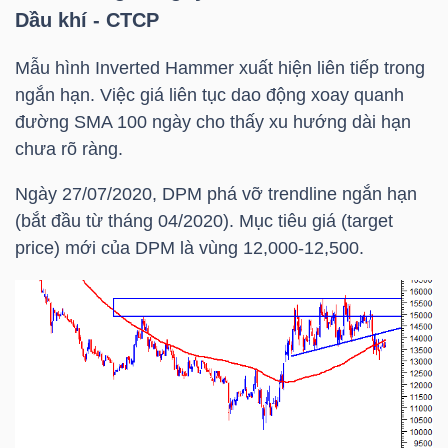
NGUYÊN
Dầu khí - CTCP
VẬT
Mẫu hình Inverted Hammer xuất hiện liên tiếp trong
LIỆU
ngắn hạn. Việc giá liên tục dao động xoay quanh
đường
SMA 100
ngày cho thấy xu hướng dài hạn
chưa rõ ràng.
Ngày 27/07/2020,
DPM
phá vỡ trendline ngắn hạn
CÔNG
(bắt đầu từ tháng 04/2020). Mục tiêu giá (target
NGHIỆP
price) mới của
DPM
là vùng 12,000-12,500.
TIÊU
DÙNG
KHÔNG
THIẾT