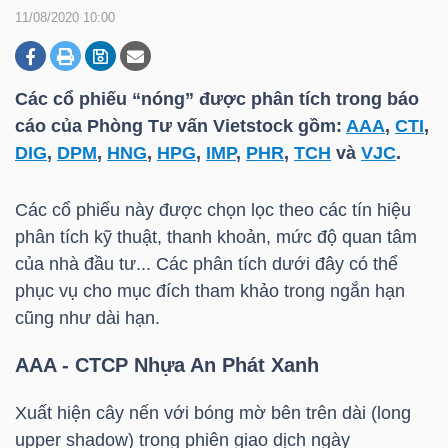
11/08/2020 10:00
DOANH
NGHIỆP
Các cổ phiếu “nóng” được phân tích trong báo
cáo của Phòng Tư vấn Vietstock gồm:
AAA
,
CTI
,
DIG
,
DPM
,
HNG
,
HPG
,
IMP
,
PHR
,
TCH
và
VJC
.
BẤT
Các cổ phiếu này được chọn lọc theo các tín hiệu
ĐỘNG
phân tích kỹ thuật, thanh khoản, mức độ quan tâm
SẢN
của nhà đầu tư... Các phân tích dưới đây có thể
phục vụ cho mục đích tham khảo trong ngắn hạn
cũng như dài hạn.
TÀI
AAA
- CTCP Nhựa An Phát Xanh
CHÍNH
Xuất hiện cây nến với bóng mờ bên trên dài (long
upper shadow) trong phiên giao dịch ngày