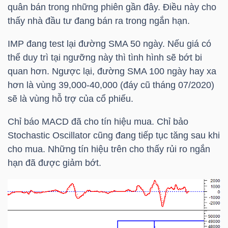
quân bán trong những phiên gần đây. Điều này cho
Bài
thấy nhà đầu tư đang bán ra trong ngắn hạn.
viết
IMP
đang test lại đường
SMA 50
ngày. Nếu giá có
của
thể duy trì tại ngưỡng này thì tình hình sẽ bớt bi
tác
quan hơn. Ngược lại, đường
SMA 100
ngày hay xa
giả
hơn là vùng 39,000-40,000 (đáy cũ tháng 07/2020)
(-)
sẽ là vùng hỗ trợ của cổ phiếu.
Chỉ báo MACD đã cho tín hiệu mua. Chỉ bảo
Báo
Stochastic Oscillator cũng đang tiếp tục tăng sau khi
cáo
cho mua. Những tín hiệu trên cho thấy rủi ro ngắn
phân
hạn đã được giảm bớt.
tích
(-)
Thuật