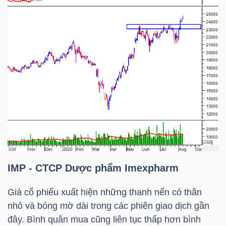
Mã
chứng
khoán
(-)
Tất cả
Cổ phiếu
Chỉ số
Chứng chỉ quỹ
Chứng 
Lãnh
đạo
(-)
Tất cả
Người nội bộ
Người liên quan
Cổ đông lớn
IMP
- CTCP Dược phẩm Imexpharm
Tin
Giá cổ phiếu xuất hiện những thanh nến có thân
tức
nhỏ và bóng mờ dài trong các phiên giao dịch gần
(-)
đây. Bình quân mua cũng liên tục thấp hơn bình