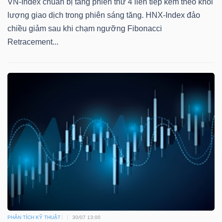
VN-Index chuẩn bị tăng phiên thứ 4 liên tiếp kèm theo khối
lượng giao dịch trong phiên sáng tăng. HNX-Index đảo
chiều giảm sau khi chạm ngưỡng Fibonacci
Retracement...
PHÂN TÍCH KỸ THUẬT
30/07 13:00