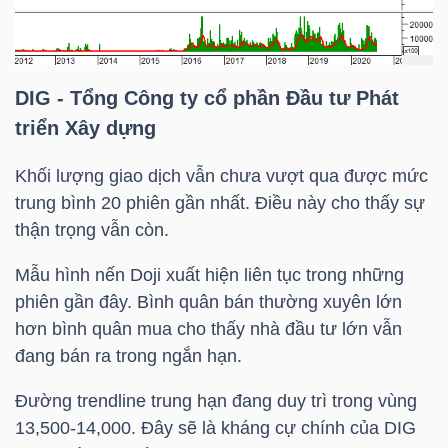
TRÁI
DIG
- Tổng Công ty cổ phần Đầu tư Phát
PHIẾU
triển Xây dựng
Khối lượng giao dịch vẫn chưa vượt qua được mức
trung bình 20 phiên gần nhất. Điều này cho thấy sự
CÔNG
thận trọng vẫn còn.
CỤ
ĐẦU
Mẫu hình nến Doji xuất hiện liên tục trong những
TƯ
phiên gần đây. Bình quân bán thường xuyên lớn
hơn bình quân mua cho thấy nhà đầu tư lớn vẫn
đang bán ra trong ngắn hạn.
TRUY
Đường trendline trung hạn đang duy trì trong vùng
XUẤT
13,500-14,000. Đây sẽ là kháng cự chính của
DIG
DỮ