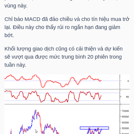
vùng này.
Chỉ báo MACD đã đảo chiều và cho tín hiệu mua trở
lại. Điều này cho thấy rủi ro ngắn hạn đang giảm
bớt.
Công
cụ
Khối lượng giao dịch cũng có cải thiện và dự kiến
đầu
sẽ vượt qua được mức trung bình 20 phiên trong
tư
tuần này.
Truyền
thông
tài
chính