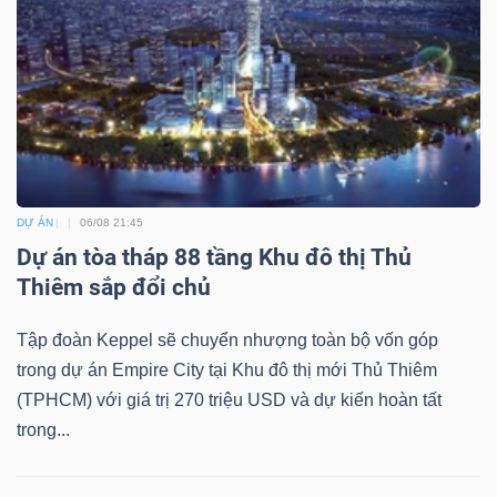
TÀI
CHÍNH
DỰ ÁN
06/08 21:45
Dự án tòa tháp 88 tầng Khu đô thị Thủ
CÔNG
Thiêm sắp đổi chủ
NGHỆ
THÔNG
Tập đoàn Keppel sẽ chuyển nhượng toàn bộ vốn góp
TIN
trong dự án Empire City tại Khu đô thị mới Thủ Thiêm
(TPHCM) với giá trị 270 triệu USD và dự kiến hoàn tất
trong...