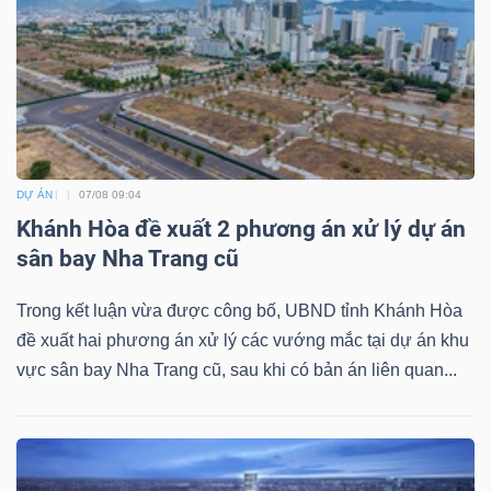
YẾU
TIÊU
DÙNG
DỰ ÁN
07/08 09:04
THIẾT
Khánh Hòa đề xuất 2 phương án xử lý dự án
YẾU
sân bay Nha Trang cũ
Trong kết luận vừa được công bố, UBND tỉnh Khánh Hòa
đề xuất hai phương án xử lý các vướng mắc tại dự án khu
CHĂM
vực sân bay Nha Trang cũ, sau khi có bản án liên quan...
SÓC
SỨC
KHỎE