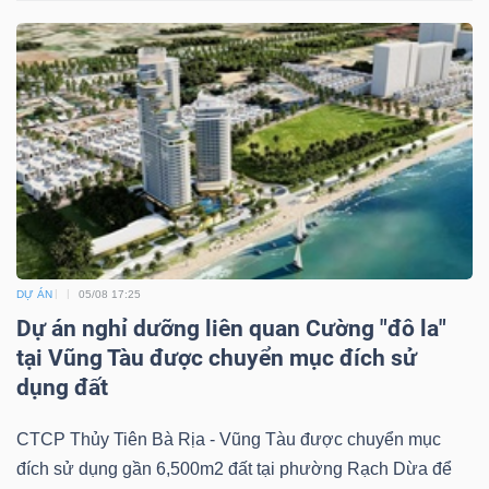
Dữ
liệu
tài
chính
DỰ ÁN
05/08 17:25
Dự án nghỉ dưỡng liên quan Cường "đô la"
tại Vũng Tàu được chuyển mục đích sử
dụng đất
CTCP Thủy Tiên Bà Rịa - Vũng Tàu được chuyển mục
đích sử dụng gần 6,500m2 đất tại phường Rạch Dừa để