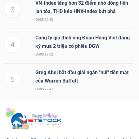
VN-Index tăng hơn 32 điểm nhờ dòng tiền
3
lan tỏa, THD kéo HNX-Index bứt phá
08/08 20:30
Công ty gia đình ông Đoàn Hồng Việt đăng
4
ký mua 2 triệu cổ phiếu DGW
08/08 17:02
Greg Abel bắt đầu giải ngân "núi" tiền mặt
5
của Warren Buffett
08/08 22:47