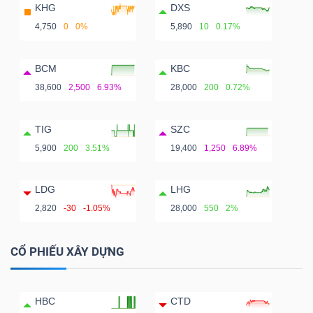
KHG
DXS
4,750
0
0%
5,890
10
0.17%
BCM
KBC
38,600
2,500
6.93%
28,000
200
0.72%
TIG
SZC
5,900
200
3.51%
19,400
1,250
6.89%
LDG
LHG
2,820
-30
-1.05%
28,000
550
2%
CỔ PHIẾU XÂY DỰNG
HBC
CTD