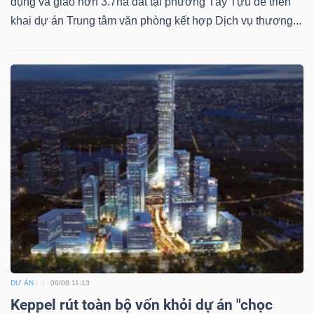
dụng và giao hơn 3.7ha đất tại phường Tây Tựu để triển
Mã
khai dự án Trung tâm văn phòng kết hợp Dịch vụ thương...
chứng
khoán
(-)
Tất cả
Cổ phiếu
Chỉ số
Chứng chỉ quỹ
Chứng 
Lãnh
đạo
(-)
Tất cả
Người nội bộ
Người liên quan
Cổ đông lớn
Tin
tức
DỰ ÁN
06/08 11:13
(-)
Keppel rút toàn bộ vốn khỏi dự án "chọc