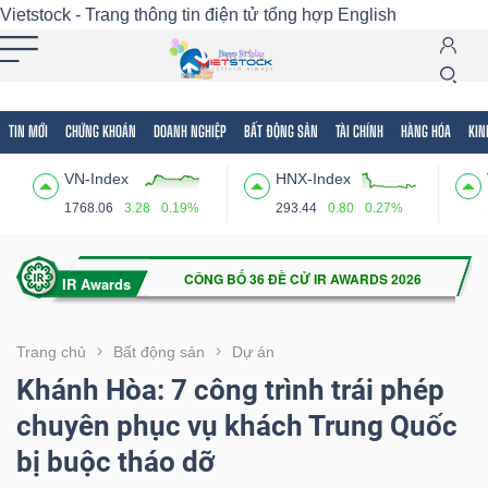
Vietstock - Trang thông tin điện tử tổng hợp
English
TIN MỚI
CHỨNG KHOÁN
DOANH NGHIỆP
BẤT ĐỘNG SẢN
TÀI CHÍNH
HÀNG HÓA
KIN
Tất cả
Tính năng
Ngành
Mã chứng khoán
Lãnh
VN-Index
HNX-Index
Tính
1768.06
3.28
0.19%
293.44
0.80
0.27%
năng
(-)
VIETSTOCK
Trang chủ
Bất động sản
Dự án
Khánh Hòa: 7 công trình trái phép
chuyên phục vụ khách Trung Quốc
CHỨNG
bị buộc tháo dỡ
KHOÁN