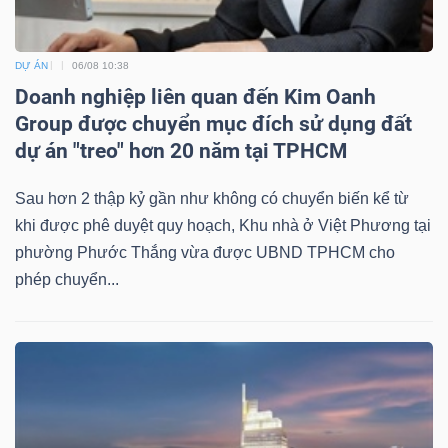
ngữ
(-)
DỰ ÁN
06/08 10:38
Doanh nghiệp liên quan đến Kim Oanh
Dịch
Group được chuyển mục đích sử dụng đất
vụ
dự án "treo" hơn 20 năm tại TPHCM
(-)
Sau hơn 2 thập kỷ gần như không có chuyển biến kể từ
khi được phê duyệt quy hoạch, Khu nhà ở Việt Phương tại
Đào
phường Phước Thắng vừa được UBND TPHCM cho
tạo
phép chuyển...
Sách
tài
chính