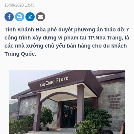
16/09/2020 13:45
DOANH
NGHIỆP
Tỉnh Khánh Hòa phê duyệt phương án tháo dỡ 7
công trình xây dựng vi phạm tại TP.Nha Trang, là
các nhà xưởng chủ yếu bán hàng cho du khách
Trung Quốc.
BẤT
ĐỘNG
SẢN
TÀI
CHÍNH