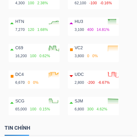
4,300
100
2.38%
62,100
-100
-0.16%
HTN
HU3
7,270
120
1.68%
3,100
400
14.81%
C69
VC2
16,200
100
0.62%
3,800
0
0%
DC4
UDC
6,670
0
0%
2,800
-200
-6.67%
SCG
SJM
65,000
100
0.15%
6,800
300
4.62%
TIN CHÍNH