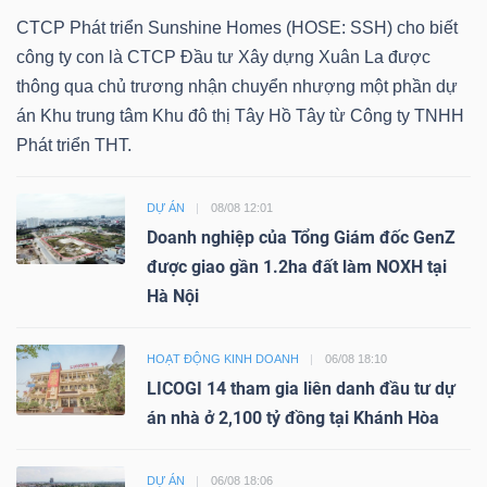
CTCP Phát triển Sunshine Homes (HOSE: SSH) cho biết
công ty con là CTCP Đầu tư Xây dựng Xuân La được
thông qua chủ trương nhận chuyển nhượng một phần dự
án Khu trung tâm Khu đô thị Tây Hồ Tây từ Công ty TNHH
Phát triển THT.
DỰ ÁN
08/08 12:01
Doanh nghiệp của Tổng Giám đốc GenZ
được giao gần 1.2ha đất làm NOXH tại
Hà Nội
HOẠT ĐỘNG KINH DOANH
06/08 18:10
LICOGI 14 tham gia liên danh đầu tư dự
án nhà ở 2,100 tỷ đồng tại Khánh Hòa
DỰ ÁN
06/08 18:06