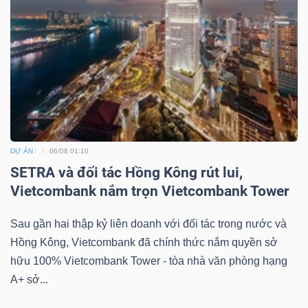
Công
cụ
đầu
tư
DỰ ÁN
06/08 01:10
SETRA và đối tác Hồng Kông rút lui,
Vietcombank nắm trọn Vietcombank Tower
Sau gần hai thập kỷ liên doanh với đối tác trong nước và
Truyền
Hồng Kông, Vietcombank đã chính thức nắm quyền sở
thông
hữu 100% Vietcombank Tower - tòa nhà văn phòng hạng
tài
A+ sở...
chính