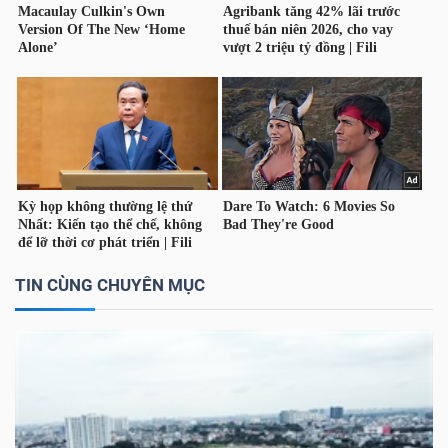
LIỆU
Ngành
(-)
VS-
SECTOR
TIN CÙNG CHUYÊN MỤC
NĂNG
LƯỢNG