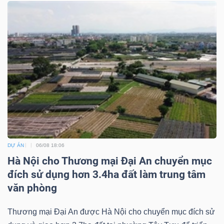
DỊCH
VỤ
TRUYỀN
THÔNG
TIỆN
ÍCH
DỰ ÁN
06/08 18:06
Hà Nội cho Thương mại Đại An chuyển mục
đích sử dụng hơn 3.4ha đất làm trung tâm
BẤT
văn phòng
ĐỘNG
SẢN
Thương mại Đại An được Hà Nội cho chuyển mục đích sử