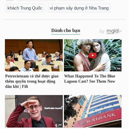
khách Trung Quốc
vi phạm xây dựng ở Nha Trang
TRÁI
PHIẾU
CÔNG
CỤ
ĐẦU
TƯ
TRUY
XUẤT
DỮ