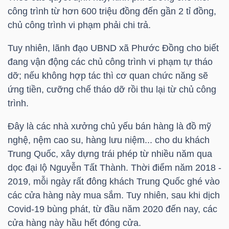
công trình từ hơn 600 triệu đồng đến gần 2 tỉ đồng,
chủ công trình vi phạm phải chi trả.
TÀI
CHÍNH
Tuy nhiên, lãnh đạo UBND xã Phước Đồng cho biết
CÁ
đang vận động các chủ công trình vi phạm tự tháo
NHÂN
dỡ; nếu không hợp tác thì cơ quan chức năng sẽ
ứng tiền, cưỡng chế tháo dỡ rồi thu lại từ chủ công
trình.
PHÂN
Đây là các nhà xưởng chủ yếu bán hàng là đồ mỹ
TÍCH
nghệ, nệm cao su, hàng lưu niệm... cho du khách
VIETSTOCKFINANCE
Trung Quốc, xây dựng trái phép từ nhiều năm qua
dọc đại lộ Nguyễn Tất Thành. Thời điểm năm 2018 -
2019, mỗi ngày rất đông khách Trung Quốc ghé vào
các cửa hàng này mua sắm. Tuy nhiên, sau khi dịch
VĨ
Covid-19 bùng phát, từ đầu năm 2020 đến nay, các
MÔ
cửa hàng này hầu hết đóng cửa.