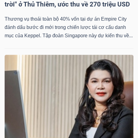
trời" ở Thủ Thiêm, ước thu về 270 triệu USD
Bài
Thương vụ thoái toàn bộ 40% vốn tại dự án Empire City
viết
đánh dấu bước đi mới trong chiến lược tái cơ cấu danh
của
mục của Keppel. Tập đoàn Singapore này dự kiến thu về...
tác
giả
(-)
Báo
cáo
phân
tích
(-)
Thuật