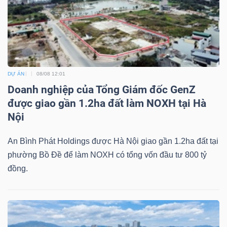
NGUYÊN
VẬT
LIỆU
DỰ ÁN
08/08 12:01
Doanh nghiệp của Tổng Giám đốc GenZ
CÔNG
được giao gần 1.2ha đất làm NOXH tại Hà
NGHIỆP
Nội
An Bình Phát Holdings được Hà Nội giao gần 1.2ha đất tại
phường Bồ Đề để làm NOXH có tổng vốn đầu tư 800 tỷ
đồng.
TIÊU
DÙNG
KHÔNG
THIẾT