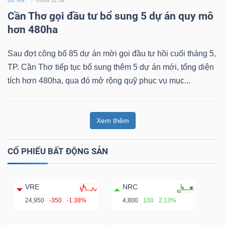
DỰ ÁN
05/08 11:54
Cần Thơ gọi đầu tư bổ sung 5 dự án quy mô
hơn 480ha
Sau đợt công bố 85 dự án mời gọi đầu tư hồi cuối tháng 5,
TP. Cần Thơ tiếp tục bổ sung thêm 5 dự án mới, tổng diện
tích hơn 480ha, qua đó mở rộng quỹ phục vụ mục...
Xem thêm
CỔ PHIẾU BẤT ĐỘNG SẢN
VRE
NRC
24,950
-350
-1.38%
4,800
100
2.13%