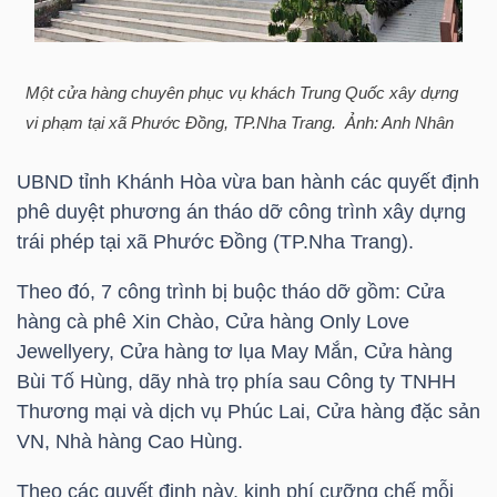
HÀNG
HÓA
Một cửa hàng chuyên phục vụ khách Trung Quốc xây dựng
vi phạm tại xã Phước Đồng, TP.Nha Trang. Ảnh: Anh Nhân
KINH
TẾ
UBND tỉnh Khánh Hòa vừa ban hành các quyết định
phê duyệt phương án tháo dỡ công trình xây dựng
trái phép tại xã Phước Đồng (TP.Nha Trang).
THẾ
Theo đó, 7 công trình bị buộc tháo dỡ gồm: Cửa
GIỚI
hàng cà phê Xin Chào, Cửa hàng Only Love
Jewellyery, Cửa hàng tơ lụa May Mắn, Cửa hàng
Bùi Tố Hùng, dãy nhà trọ phía sau Công ty TNHH
Thương mại và dịch vụ Phúc Lai, Cửa hàng đặc sản
ĐÔNG
VN, Nhà hàng Cao Hùng.
DƯƠNG
Theo các quyết định này, kinh phí cưỡng chế mỗi