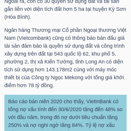
Ngoài ra, còn có 30 quyền sử dụng đất và tài sản
LIỆU
gắn liền với diện tích đất hơn 5 ha tại huyện Kỳ Sơn
(Hòa Bình).
Ngành
(-)
Ngân hàng Thương mại Cổ phần Ngoại thương Việt
Nam (Vietcombank) cũng có thông báo bán đấu giá
VS-
tài sản đảm bảo là quyền sử dụng đất và công trình
SECTOR
xây dựng trên đất tại 543 quốc lộ 62, khu phố 5,
phường 2, thị xã Kiến Tường, tỉnh Long An có diện
tích sử dụng hơn 143.178m2 cùng với máy móc
thiết bị của Công ty Ngọc Mekong với tổng giá khởi
điểm hơn 78 tỷ đồng.
NĂNG
LƯỢNG
Báo cáo bán niên 2020 cho thấy, VietinBank có
tổng nợ xấu tính đến 30/6/2020 tăng đến 48% so
với đầu năm, trong đó nợ dưới tiêu chuẩn tăng
250% và nợ nghi ngờ tăng 84%. Tỷ lệ nợ xấu