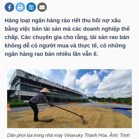
Hàng loạt ngân hàng ráo riết thu hồi nợ xấu
DOANH
bằng việc bán tài sản mà các doanh nghiệp thế
NGHIỆP
chấp. Các chuyên gia cho rằng, tài sản rao bán
không dễ có người mua và thực tế, có những
ngân hàng rao bán nhiều lần vẫn ế.
BẤT
ĐỘNG
SẢN
TÀI
CHÍNH
Dân phơi lúa trong nhà máy Vinaxuky Thanh Hóa. Ảnh: Trịnh