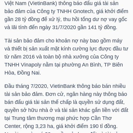
Việt Nam (VietinBank) thông báo đấu giá tài sản
bảo đảm của Công ty TNHH Gnotech, giá khởi điểm
gần 28 tỷ đồng để xử lý, thu hồi tổng dư nợ vay gốc
TRÁI
và lãi tính đến ngày 31/7/2020 gần 141 tỷ đồng.
PHIẾU
Tài sản bảo đảm cho khoản nợ này bao gồm máy
và thiết bị sản xuất mặt kính cường lực được đầu tư
từ năm 2016 và toàn bộ nhà xưởng của Công ty
CÔNG
TNHH Vinapoly nằm tại phường An Bình, TP Biên
CỤ
Hòa, Đồng Nai.
ĐẦU
TƯ
Đầu tháng 7/2020, VietinBank thông báo bán nhiều
tài sản bảo đảm. Đơn cử, ngân hàng này thông báo
bán đấu giá tài sản thế chấp là quyền sử dụng đất,
quyền sở hữu nhà ở và tài sản khác gắn liền với đất
TRUY
tại Trung tâm thương mại phức hợp Cần Thơ
XUẤT
Center, rộng 3,23 ha, giá khởi điểm 190 tỉ đồng.
DỮ