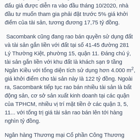
đấu giá được diễn ra vào đầu tháng 10/2020, nhà
đầu tư muốn tham gia phải đặt trước 5% giá khởi
điểm của tài sản, tương đương 17,75 tỷ đồng.
NGÀNH
Sacombank
cũng đang rao bán quyền sử dụng đất
và tài sản gắn liền với đất tại số 41-45 đường 281
DOANH
Lý Thường Kiệt, phường 15, quận 11. Đáng chú ý,
NGHIỆP
tài sản gắn liền với khu đất là khách sạn 9 tầng
2
Ngân Kiều với tổng diện tích sử dụng hơn 4.000 m
,
giá khởi điểm cho tài sản này là 122 tỷ đồng. Ngoài
ra,
Sacombank
tiếp tục rao bán nhiều tài sản là bất
CỔ
động sản, cơ sở sản xuất kinh doanh tại các quận
PHIẾU
của TPHCM, nhiều vị trí mặt tiền ở các quận 3, 5,
11... với tổng trị giá tài sản rao bán lên tới hàng
nghìn tỷ đồng.
PHÁI
Ngân hàng Thương mại Cổ phần Công Thương
SINH