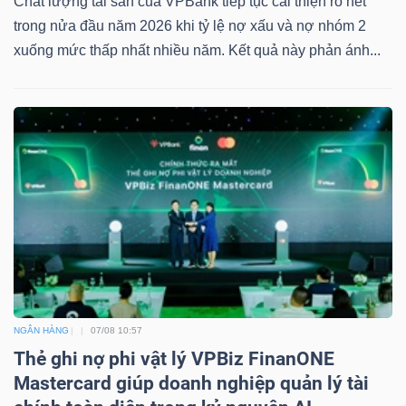
Chất lượng tài sản của VPBank tiếp tục cải thiện rõ nét
trong nửa đầu năm 2026 khi tỷ lệ nợ xấu và nợ nhóm 2
xuống mức thấp nhất nhiều năm. Kết quả này phản ánh...
NGÂN HÀNG
07/08 10:57
Thẻ ghi nợ phi vật lý VPBiz FinanONE
Mastercard giúp doanh nghiệp quản lý tài