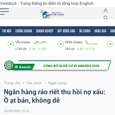
Vietstock - Trang thông tin điện tử tổng hợp
English
TIN MỚI
CHỨNG KHOÁN
DOANH NGHIỆP
BẤT ĐỘNG SẢN
TÀI CHÍNH
HÀNG HÓA
KIN
Tất cả
Tính năng
Ngành
Mã chứng khoán
Lãnh
VN-Index
HNX-Index
Tính
1768.06
3.28
0.19%
293.44
0.80
0.27%
năng
(-)
VIETSTOCK
Trang chủ
Tài chính
Ngân hàng
Ngân hàng ráo riết thu hồi nợ xấu:
Ồ ạt bán, không dễ
CHỨNG
KHOÁN
16/09/2020 11:01