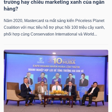
trường hay chiêu marketing xanh của ngân
hàng?
Năm 2020, Mastercard ra mắt sáng kiến Priceless Planet
Coalition với mục tiêu hỗ trợ phục hồi 100 triệu cây xanh,
Công
phối hợp cùng Conservation International và World...
cụ
đầu
tư
Truyền
thông
tài
chính