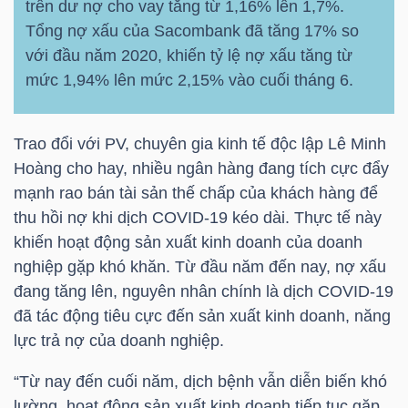
trên dư nợ cho vay tăng từ 1,16% lên 1,7%.
NGUYÊN
Tổng nợ xấu của
Sacombank
đã tăng 17% so
VẬT
với đầu năm 2020, khiến tỷ lệ nợ xấu tăng từ
LIỆU
mức 1,94% lên mức 2,15% vào cuối tháng 6.
Trao đổi với PV, chuyên gia kinh tế độc lập Lê Minh
Hoàng cho hay, nhiều ngân hàng đang tích cực đẩy
CÔNG
mạnh rao bán tài sản thế chấp của khách hàng để
NGHIỆP
thu hồi nợ khi dịch COVID-19 kéo dài. Thực tế này
khiến hoạt động sản xuất kinh doanh của doanh
nghiệp gặp khó khăn. Từ đầu năm đến nay, nợ xấu
đang tăng lên, nguyên nhân chính là dịch COVID-19
TIÊU
đã tác động tiêu cực đến sản xuất kinh doanh, năng
lực trả nợ của doanh nghiệp.
DÙNG
KHÔNG
“Từ nay đến cuối năm, dịch bệnh vẫn diễn biến khó
THIẾT
lường, hoạt động sản xuất kinh doanh tiếp tục gặp