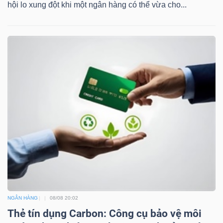
ngữ
hội lo xung đột khi một ngân hàng có thể vừa cho...
(-)
Dịch
vụ
(-)
Đào
tạo
Sách
NGÂN HÀNG
08/08 20:02
tài
Thẻ tín dụng Carbon: Công cụ bảo vệ môi
chính