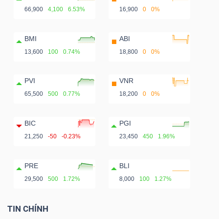
66,900
4,100
6.53%
16,900
0
0%
BMI
ABI
13,600
100
0.74%
18,800
0
0%
PVI
VNR
65,500
500
0.77%
18,200
0
0%
BIC
PGI
21,250
-50
-0.23%
23,450
450
1.96%
PRE
BLI
29,500
500
1.72%
8,000
100
1.27%
TIN CHÍNH