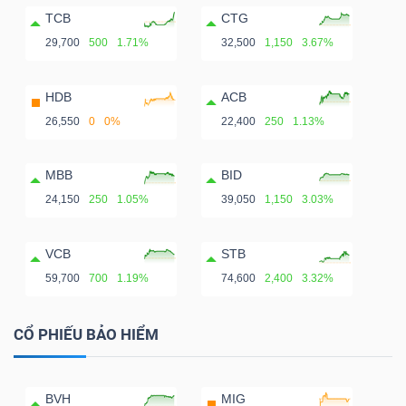
TCB
CTG
29,700
500
1.71%
32,500
1,150
3.67%
HDB
ACB
26,550
0
0%
22,400
250
1.13%
MBB
BID
24,150
250
1.05%
39,050
1,150
3.03%
VCB
STB
59,700
700
1.19%
74,600
2,400
3.32%
CỔ PHIẾU BẢO HIỂM
BVH
MIG