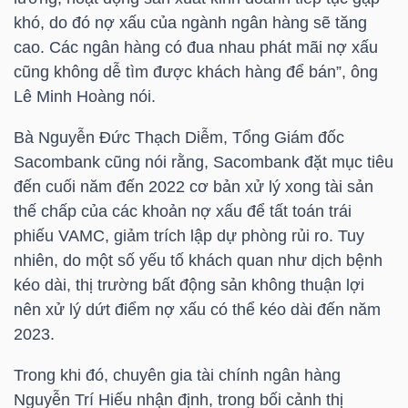
YẾU
khó, do đó nợ xấu của ngành ngân hàng sẽ tăng
cao. Các ngân hàng có đua nhau phát mãi nợ xấu
cũng không dễ tìm được khách hàng để bán”, ông
Lê Minh Hoàng nói.
TIÊU
Bà Nguyễn Đức Thạch Diễm, Tổng Giám đốc
DÙNG
Sacombank
cũng nói rằng,
Sacombank
đặt mục tiêu
THIẾT
đến cuối năm đến 2022 cơ bản xử lý xong tài sản
YẾU
thế chấp của các khoản nợ xấu để tất toán trái
phiếu VAMC, giảm trích lập dự phòng rủi ro. Tuy
nhiên, do một số yếu tố khách quan như dịch bệnh
kéo dài, thị trường bất động sản không thuận lợi
CHĂM
nên xử lý dứt điểm nợ xấu có thể kéo dài đến năm
SÓC
2023.
SỨC
Trong khi đó, chuyên gia tài chính ngân hàng
KHỎE
Nguyễn Trí Hiếu nhận định, trong bối cảnh thị