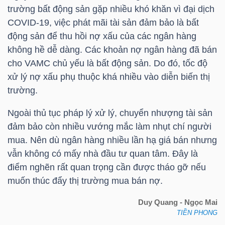
trường bất động sản gặp nhiều khó khăn vì đại dịch
COVID-19, việc phát mãi tài sản đảm bảo là bất
động sản để thu hồi nợ xấu của các ngân hàng
TÀI
không hề dễ dàng. Các khoản nợ ngân hàng đã bán
CHÍNH
cho VAMC chủ yếu là bất động sản. Do đó, tốc độ
xử lý nợ xấu phụ thuộc khá nhiều vào diễn biến thị
trường.
Ngoài thủ tục pháp lý xử lý, chuyển nhượng tài sản
CÔNG
đảm bảo còn nhiều vướng mắc làm nhụt chí người
NGHỆ
mua. Nên dù ngân hàng nhiều lần hạ giá bán nhưng
THÔNG
vẫn không có mấy nhà đầu tư quan tâm. Đây là
TIN
điểm nghẽn rất quan trọng cần được tháo gỡ nếu
muốn thúc đẩy thị trường mua bán nợ.
Duy Quang - Ngọc Mai
TIỀN PHONG