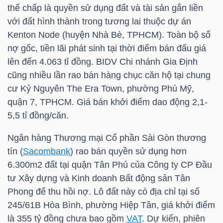
thế chấp là quyền sử dụng đất và tài sản gắn liền
với đất hình thành trong tương lai thuộc dự án
TÀI
Kenton Node (huyện Nhà Bè, TPHCM). Toàn bộ số
CHÍNH
nợ gốc, tiền lãi phát sinh tại thời điểm bán đấu giá
CÁ
lên đến 4.063 tỉ đồng.
BIDV
Chi nhánh Gia Định
NHÂN
cũng nhiều lần rao bán hàng chục căn hộ tại chung
cư Kỷ Nguyên The Era Town, phường Phú Mỹ,
quận 7, TPHCM. Giá bán khởi điểm dao động 2,1-
PHÂN
5,5 tỉ đồng/căn.
TÍCH
Ngân hàng Thương mại Cổ phần Sài Gòn thương
VIETSTOCKFINANCE
tín (
Sacombank
) rao bán quyền sử dụng hơn
6.300m2 đất tại quận Tân Phú của Công ty CP Đầu
tư Xây dựng và Kinh doanh Bất động sản Tân
Phong để thu hồi nợ. Lô đất này có địa chỉ tại số
VĨ
245/61B Hòa Bình, phường Hiệp Tân, giá khởi điểm
MÔ
là 355 tỷ đồng chưa bao gồm
VAT
. Dự kiến, phiên