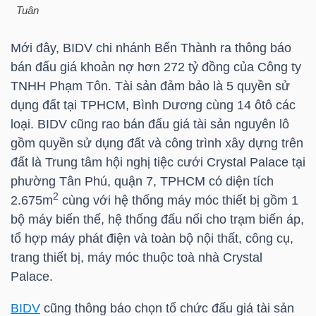
HÀNG
Tuân
HÓA
Mới đây, BIDV chi nhánh Bến Thành ra thông báo
bán đấu giá khoản nợ hơn 272 tỷ đồng của Công ty
TNHH Phạm Tôn. Tài sản đảm bảo là 5 quyền sử
KINH
dụng đất tại TPHCM, Bình Dương cùng 14 ôtô các
TẾ
loại. BIDV cũng rao bán đấu giá tài sản nguyên lô
gồm quyền sử dụng đất và công trình xây dựng trên
đất là Trung tâm hội nghị tiệc cưới Crystal Palace tại
THẾ
phường Tân Phú, quận 7, TPHCM có diện tích
2
GIỚI
2.675m
cùng với hệ thống máy móc thiết bị gồm 1
bộ máy biến thế, hệ thống đấu nối cho trạm biến áp,
tổ hợp máy phát điện và toàn bộ nội thất, công cụ,
trang thiết bị, máy móc thuộc toà nhà Crystal
ĐÔNG
Palace.
DƯƠNG
BIDV
cũng thông báo chọn tổ chức đấu giá tài sản