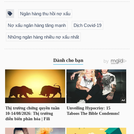
DỊCH
VỤ
Ngân hàng thu hồi nợ xấu
TRUYỀN
Nợ xấu ngân hàng tăng mạnh
Dịch Covid-19
THÔNG
Những ngân hàng nhiều nợ xấu nhất
TIỆN
ÍCH
BẤT
ĐỘNG
SẢN