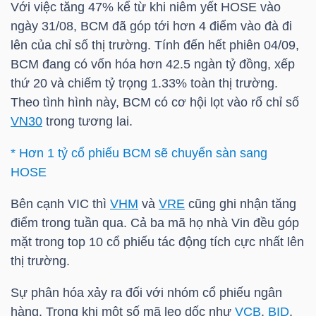
Với việc tăng 47% kể từ khi niêm yết HOSE vào
ngày 31/08,
BCM
đã góp tới hơn 4 điểm vào đà đi
TÀI
lên của chỉ số thị trường. Tính đến hết phiên 04/09,
CHÍNH
BCM
đang có vốn hóa hơn 42.5 ngàn tỷ đồng, xếp
CÁ
thứ 20 và chiếm tỷ trọng 1.33% toàn thị trường.
NHÂN
Theo tình hình này,
BCM
có cơ hội lọt vào rổ chỉ số
VN30
trong tương lai.
* Hơn 1 tỷ cổ phiếu BCM sẽ chuyển sàn sang
PHÂN
HOSE
TÍCH
VIETSTOCKFINANCE
Bên cạnh
VIC
thì
VHM
và
VRE
cũng ghi nhận tăng
điểm trong tuần qua. Cả ba mã họ nhà Vin đều góp
mặt trong top 10 cổ phiếu tác động tích cực nhất lên
thị trường.
VĨ
Sự phân hóa xảy ra đối với nhóm cổ phiếu ngân
MÔ
hàng. Trong khi một số mã leo dốc như
VCB
,
BID
,