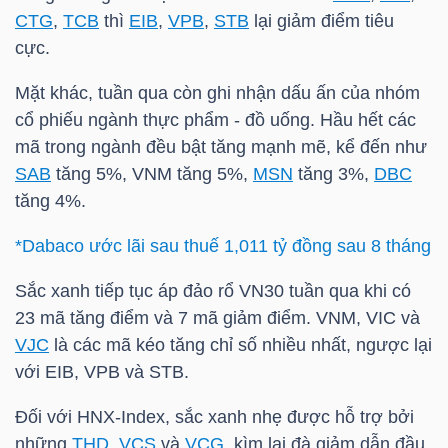
CTG
,
TCB
thì
EIB
,
VPB
,
STB
lại giảm điểm tiêu
cực.
NGÀNH
Mặt khác, tuần qua còn ghi nhận dấu ấn của nhóm
cổ phiếu ngành thực phẩm - đồ uống. Hầu hết các
mã trong ngành đều bật tăng mạnh mẽ, kể đến như
DOANH
SAB
tăng 5%,
VNM
tăng 5%,
MSN
tăng 3%,
DBC
NGHIỆP
tăng 4%.
*Dabaco ước lãi sau thuế 1,011 tỷ đồng sau 8 tháng
CỔ
Sắc xanh tiếp tục áp đảo rổ
VN30
tuần qua khi có
PHIẾU
23 mã tăng điểm và 7 mã giảm điểm.
VNM
,
VIC
và
VJC
là các mã kéo tăng chỉ số nhiều nhất, ngược lại
với
EIB
,
VPB
và
STB
.
PHÁI
Đối với
HNX-Index
, sắc xanh nhẹ được hỗ trợ bởi
SINH
những
THD
,
VCS
và
VCG
, kìm lại đà giảm dẫn đầu