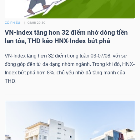
CỔ PHIẾU
08/08 20:30
Dữ
VN-Index tăng hơn 32 điểm nhờ dòng tiền
liệu
lan tỏa, THD kéo HNX-Index bứt phá
tài
chính
VN-Index tăng hơn 32 điểm trong tuần 03-07/08, với sự
đóng góp đến từ đa dạng nhóm ngành. Trong khi đó, HNX-
Index bứt phá hơn 8%, chủ yếu nhờ đà tăng mạnh của
THD.