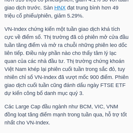
HÀNG
giao dịch trước. Sàn
HNX
đạt trung bình hơn 49
HÓA
triệu cổ phiếu/phiên, giảm 5.29%.
VN-Index
chứng kiến một tuần giao dịch khá tích
cực về điểm số. Thị trường đã có phiên mở cửa đầu
KINH
tuần tăng điểm và mở ra chuỗi những phiên leo dốc
TẾ
liên tiếp. Điều này phần nào cho thấy tâm lý lạc
quan của các nhà đầu tư. Thị trường chứng khoán
Việt Nam khép lại phiên cuối tuần trong sắc đỏ, tuy
THẾ
nhiên chỉ số
VN-Index
đã vượt mốc 900 điểm. Phiên
GIỚI
giao dịch cuối tuần cũng đánh dấu ngày FTSE ETF
dự kiến công bố danh mục quý 3.
Các Large Cap đầu ngành như
BCM
,
VIC
,
VNM
ĐÔNG
đồng loạt tăng điểm mạnh trong tuần qua, hỗ trợ tốt
DƯƠNG
nhất cho
VN-Index
.