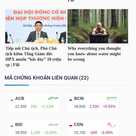
TÀI
CHÍNH
CÔNG
MÃ CHỨNG KHOÁN LIÊN QUAN (22)
NGHỆ
THÔNG
ACB
BCM
TIN
22,400
250
+1.13%
38,600
2,500
+6.93%
BID
CDN
39,050
1,150
+3.03%
25,700
-100
-0.39%