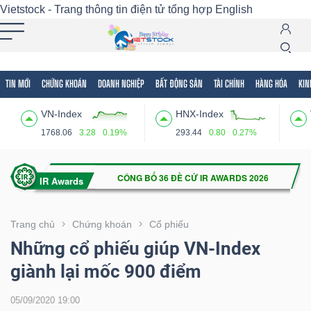
Vietstock - Trang thông tin điện tử tổng hợp
English
TIN MỚI
CHỨNG KHOÁN
DOANH NGHIỆP
BẤT ĐỘNG SẢN
TÀI CHÍNH
HÀNG HÓA
KIN
Tất cả
Tính năng
Ngành
Mã chứng khoán
Lãnh
VN-Index
HNX-Index
Tính
1768.06
3.28
0.19%
293.44
0.80
0.27%
năng
(-)
VIETSTOCK
Trang chủ
Chứng khoán
Cổ phiếu
Những cổ phiếu giúp VN-Index
giành lại mốc 900 điểm
CHỨNG
KHOÁN
05/09/2020 19:00