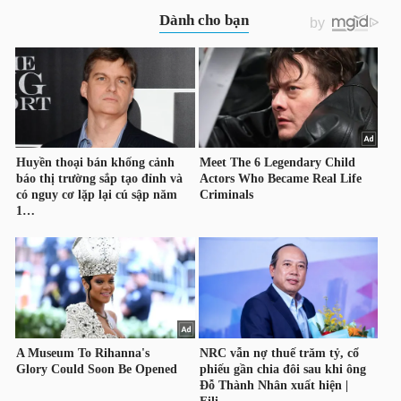
YẾU
TIÊU
DÙNG
THIẾT
YẾU
CHĂM
SÓC
SỨC
KHỎE