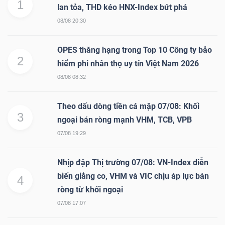
1
lan tỏa, THD kéo HNX-Index bứt phá
Bài
08/08 20:30
viết
của
OPES thăng hạng trong Top 10 Công ty bảo
2
tác
hiểm phi nhân thọ uy tín Việt Nam 2026
giả
08/08 08:32
(-)
Theo dấu dòng tiền cá mập 07/08: Khối
3
ngoại bán ròng mạnh VHM, TCB, VPB
Báo
07/08 19:29
cáo
phân
Nhịp đập Thị trường 07/08: VN-Index diễn
tích
biến giằng co, VHM và VIC chịu áp lực bán
(-)
4
ròng từ khối ngoại
07/08 17:07
Thuật