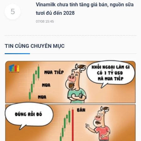
ngữ
Vinamilk chưa tính tăng giá bán, nguồn sữa
(-)
5
tươi đủ đến 2028
07/08 15:45
Dịch
vụ
TIN CÙNG CHUYÊN MỤC
(-)
Đào
tạo
Sách
tài
chính