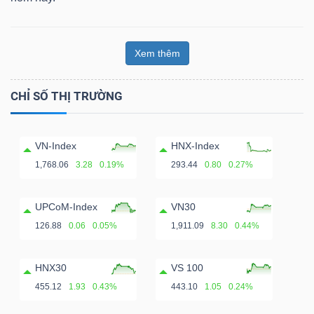
Xem thêm
CHỈ SỐ THỊ TRƯỜNG
VN-Index
HNX-Index
1,768.06
3.28
0.19%
293.44
0.80
0.27%
UPCoM-Index
VN30
126.88
0.06
0.05%
1,911.09
8.30
0.44%
HNX30
VS 100
455.12
1.93
0.43%
443.10
1.05
0.24%