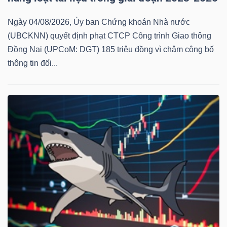
Ngày 04/08/2026, Ủy ban Chứng khoán Nhà nước
(UBCKNN) quyết định phạt CTCP Công trình Giao thông
Đồng Nai (UPCoM: DGT) 185 triệu đồng vì chậm công bố
thông tin đối...