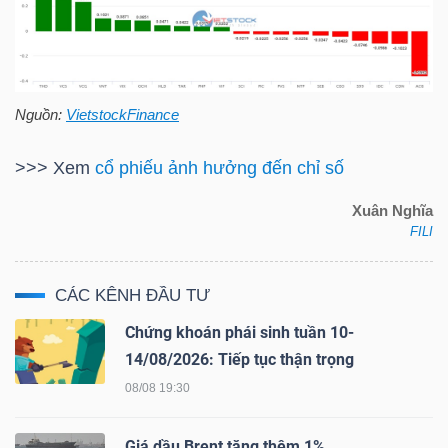
LIỆU
Ngành
(-)
Nguồn:
VietstockFinance
VS-
>>> Xem
cổ phiếu ảnh hưởng đến chỉ số
SECTOR
Xuân Nghĩa
FILI
CÁC KÊNH ĐẦU TƯ
NĂNG
Chứng khoán phái sinh tuần 10-
LƯỢNG
14/08/2026: Tiếp tục thận trọng
08/08 19:30
Giá dầu Brent tăng thêm 1%