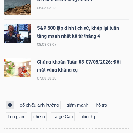
NGUYÊN
08/08 08:13
VẬT
LIỆU
S&P 500 lập đỉnh lịch sử, khép lại tuần
tăng mạnh nhất kể từ tháng 4
08/08 08:07
CÔNG
Chứng khoán Tuần 03-07/08/2026: Đối
NGHIỆP
mặt vùng kháng cự
07/08 18:28
TIÊU
cổ phiếu ảnh hưởng
giảm mạnh
hỗ trợ
DÙNG
kéo giảm
chỉ số
Large Cap
bluechip
KHÔNG
THIẾT