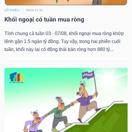
CỔ PHIẾU
08/08 21:30
Khối ngoại có tuần mua ròng
Tính chung cả tuần 03 - 07/08, khối ngoại mua ròng khớp
Công
lệnh gần 1.5 ngàn tỷ đồng. Tuy vậy, trong hai phiên cuối
cụ
tuần, khối này lại có động thái bán ròng hơn 880 tỷ...
đầu
tư
Truyền
thông
tài
chính