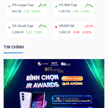
VS-Large Cap
VS-Mid Cap
641.49
2.23
0.35%
1,267.02
1.65
0.13%
VS-Small Cap
VN30F1M
1,886.93
3.32
0.18%
1,890.10
-5.90
-0.31%
TIN CHÍNH