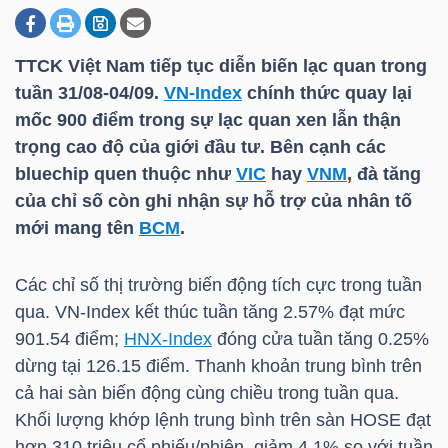
TTCK Việt Nam tiếp tục diễn biến lạc quan trong
DOANH
tuần 31/08-04/09.
VN-Index
chính thức quay lại
NGHIỆP
mốc 900 điểm trong sự lạc quan xen lẫn thận
trọng cao độ của giới đầu tư. Bên cạnh các
bluechip quen thuộc như
VIC
hay
VNM
, đà tăng
BẤT
của chỉ số còn ghi nhận sự hỗ trợ của nhân tố
ĐỘNG
mới mang tên
BCM
.
SẢN
Các chỉ số thị trường biến động tích cực trong tuần
qua.
VN-Index
kết thúc tuần tăng 2.57% đạt mức
901.54 điểm;
HNX-Index
đóng cửa tuần tăng 0.25%
TÀI
dừng tại 126.15 điểm. Thanh khoản trung bình trên
CHÍNH
cả hai sàn biến động cùng chiều trong tuần qua.
Khối lượng khớp lệnh trung bình trên sàn HOSE đạt
hơn 310 triệu cổ phiếu/phiên, giảm 4.1% so với tuần