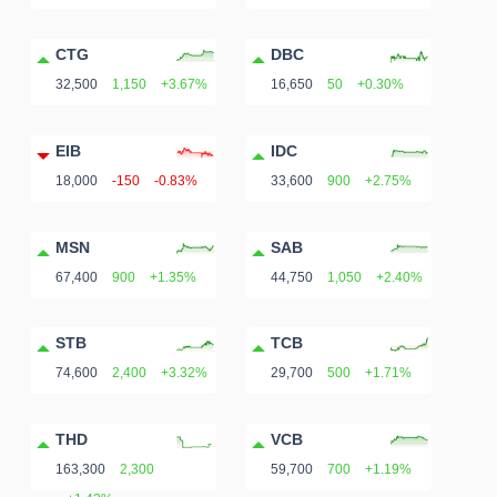
DỊCH
VỤ
CTG
DBC
TRUYỀN
32,500
1,150
+3.67%
16,650
50
+0.30%
THÔNG
EIB
IDC
18,000
-150
-0.83%
33,600
900
+2.75%
TIỆN
MSN
SAB
ÍCH
67,400
900
+1.35%
44,750
1,050
+2.40%
STB
TCB
74,600
2,400
+3.32%
29,700
500
+1.71%
BẤT
ĐỘNG
THD
VCB
SẢN
163,300
2,300
59,700
700
+1.19%