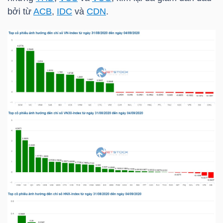
bởi từ
ACB
,
IDC
và
CDN
.
TRÁI
PHIẾU
CÔNG
CỤ
ĐẦU
TƯ
TRUY
XUẤT
DỮ