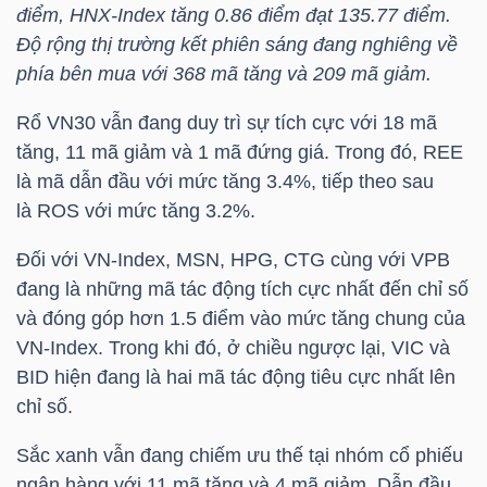
điểm,
HNX-Index
tăng 0.86 điểm đạt 135.77 điểm.
LIỆU
Độ rộng thị trường kết phiên sáng đang nghiêng về
phía bên mua với 368 mã tăng và 209 mã giảm.
Ngành
(-)
Rổ
VN30
vẫn đang duy trì sự tích cực với 18 mã
tăng, 11 mã giảm và 1 mã đứng giá. Trong đó,
REE
VS-
là mã dẫn đầu với mức tăng 3.4%, tiếp theo sau
SECTOR
là
ROS
với mức tăng 3.2%.
Đối với
VN-Index
,
MSN
,
HPG
,
CTG
cùng với
VPB
đang là những mã tác động tích cực nhất đến chỉ số
và đóng góp hơn 1.5 điểm vào mức tăng chung của
NĂNG
VN-Index
. Trong khi đó, ở chiều ngược lại,
VIC
và
LƯỢNG
BID
hiện đang là hai mã tác động tiêu cực nhất lên
chỉ số.
Sắc xanh vẫn đang chiếm ưu thế tại nhóm cổ phiếu
ngân hàng với 11 mã tăng và 4 mã giảm. Dẫn đầu