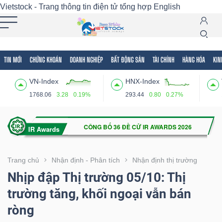
Vietstock - Trang thông tin điện tử tổng hợp
English
TIN MỚI
CHỨNG KHOÁN
DOANH NGHIỆP
BẤT ĐỘNG SẢN
TÀI CHÍNH
HÀNG HÓA
KIN
Tất cả
Tính năng
Ngành
Mã chứng khoán
Lãnh
VN-Index
HNX-Index
Tính
1768.06
3.28
0.19%
293.44
0.80
0.27%
năng
(-)
VIETSTOCK
Trang chủ
Nhận định - Phân tích
Nhận định thị trường
Nhịp đập Thị trường 05/10: Thị
trường tăng, khối ngoại vẫn bán
CHỨNG
ròng
KHOÁN