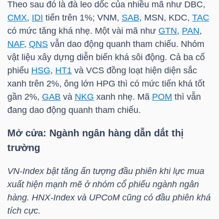
DỊCH
Theo sau đó là đà leo dốc của nhiều mã như
DBC
,
VỤ
CMX
,
IDI
tiến trên 1%;
VNM
,
SAB
,
MSN
,
KDC
,
TAC
TRUYỀN
có mức tăng khá nhẹ. Một vài mã như
GTN
,
PAN
,
THÔNG
NAF
,
QNS
vẫn dao động quanh tham chiếu. Nhóm
vật liệu xây dựng diễn biến khá sôi động. Cả ba cổ
phiếu
HSG
,
HT1
và
VCS
đồng loạt hiện diện sắc
xanh trên 2%, ông lớn
HPG
thì có mức tiến khá tốt
gần 2%,
GAB
và
NKG
xanh nhẹ. Mã
POM
thì vẫn
TIỆN
đang dao động quanh tham chiếu.
ÍCH
Mở cửa: Ngành ngân hàng dẫn dắt thị
trường
VN-Index
bật tăng ấn tượng đầu phiên khi lực mua
BẤT
xuất hiện mạnh mẽ ở nhóm cổ phiếu ngành ngân
ĐỘNG
hàng.
HNX-Index
và UPCoM cũng có đầu phiên khá
SẢN
tích cực.