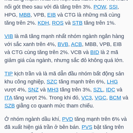
HÀNG
nối gót theo sau với đà tăng trên 3%.
POW
,
SSI
,
HÓA
HPG
,
MBB
,
VPB
,
EIB
và
CTG
là những mã cùng
tăng trên 2%.
KDH
,
ROS
và
STB
tăng trên 1%.
VIB
là mã tăng mạnh nhất nhóm ngành ngân hàng
KINH
với sắc xanh trên 4%,
BVB
,
ACB
,
MBB
,
VPB
,
EIB
TẾ
và
CTG
cùng tăng trên 2%.
VCB
và
BID
là 2 mã
giảm giá của ngành, nhưng sắc đỏ không quá lớn.
TIP
kịch trần và là mã dẫn đầu nhóm bất động sản
THẾ
khu công nghiệp,
SZC
tăng mạnh trên 6%,
LHG
GIỚI
vượt 4%,
SNZ
và
MH3
tăng trên 3%,
SZL
,
IDC
và
ITA
tăng vượt 2%. Trong khi đó,
VC3
,
VGC
,
BCM
và
SZB
giằng co quanh mức tham chiếu.
ĐÔNG
Ở nhóm ngành dầu khí,
PVD
tăng mạnh trên 6% và
DƯƠNG
đã xuất hiện giá trần ở bên bán.
PVS
bật tăng trên