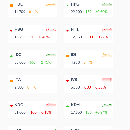
HDC
HPG
11,700
0
%
22,000
150
+0.69%
HSG
HT1
10,750
-50
-0.46%
12,950
-100
-0.77%
IDC
IDI
33,600
900
+2.75%
4,980
0
%
ITA
IVS
2,300
0
%
6,300
-100
-1.56%
KDC
KDH
51,600
-100
-0.19%
17,950
150
+0.84%
LHG
LPB