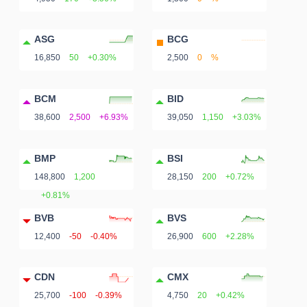
ASG
BCG
16,850
50
+0.30%
2,500
0
%
BCM
BID
38,600
2,500
+6.93%
39,050
1,150
+3.03%
BMP
BSI
148,800
1,200
28,150
200
+0.72%
+0.81%
BVB
BVS
12,400
-50
-0.40%
26,900
600
+2.28%
CDN
CMX
25,700
-100
-0.39%
4,750
20
+0.42%