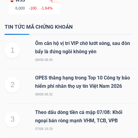
WSS
6,000
-100
-1.64%
TIN TỨC MÃ CHỨNG KHOÁN
Ôm căn hộ vị trí VIP chờ lướt sóng, sau đòn
1
bẩy là đứng ngồi không yên
08/08 08:45
OPES thăng hạng trong Top 10 Công ty bảo
2
hiểm phi nhân thọ uy tín Việt Nam 2026
08/08 08:32
Theo dấu dòng tiền cá mập 07/08: Khối
3
ngoại bán ròng mạnh VHM, TCB, VPB
07/08 19:29