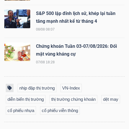
ngữ
(-)
S&P 500 lập đỉnh lịch sử, khép lại tuần
tăng mạnh nhất kể từ tháng 4
Dịch
08/08 08:07
vụ
(-)
Chứng khoán Tuần 03-07/08/2026: Đối
mặt vùng kháng cự
07/08 18:28
Đào
tạo
nhịp đập thị trường
VN-Index
diễn biến thị trường
thị trường chứng khoán
dệt may
cổ phiếu nhựa
cổ phiếu viễn thông
Sách
tài
chính