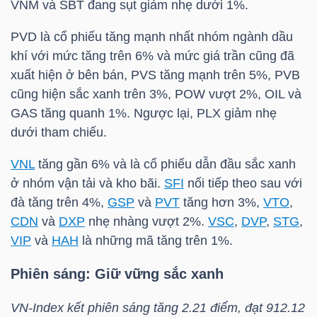
VNM
và
SBT
đang sụt giảm nhẹ dưới 1%.
PVD
là cổ phiếu tăng mạnh nhất nhóm ngành dầu
khí với mức tăng trên 6% và mức giá trần cũng đã
TRÁI
xuất hiện ở bên bán,
PVS
tăng mạnh trên 5%,
PVB
PHIẾU
cũng hiện sắc xanh trên 3%,
POW
vượt 2%,
OIL
và
GAS
tăng quanh 1%. Ngược lại,
PLX
giảm nhẹ
dưới tham chiếu.
CÔNG
CỤ
VNL
tăng gần 6% và là cổ phiếu dẫn đầu sắc xanh
ĐẦU
ở nhóm vận tải và kho bãi.
SFI
nối tiếp theo sau với
đà tăng trên 4%,
GSP
và
PVT
tăng hơn 3%,
VTO
,
TƯ
CDN
và
DXP
nhẹ nhàng vượt 2%.
VSC
,
DVP
,
STG
,
VIP
và
HAH
là những mã tăng trên 1%.
TRUY
Phiên sáng: Giữ vững sắc xanh
XUẤT
VN-Index
kết phiên sáng tăng 2.21 điểm, đạt 912.12
DỮ