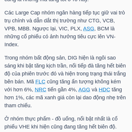
Các Large Cap nhóm ngân hàng tiếp tục giữ vai trò
trụ chính và dẫn dắt thị trường như
CTG
,
VCB
,
VPB
,
MBB
. Ngược lại,
VIC
,
PLX
,
ASG
,
BCM
là
TÀI
những cổ phiếu có ảnh hưởng tiêu cực lên
VN-
CHÍNH
Index
.
Trong nhóm bất động sản,
DIG
hiện là ngôi sao
sáng khi bật tăng kịch trần, nối tiếp đà tăng hết biên
CÔNG
độ của phiên trước đó và hiện trong trạng thái trắng
NGHỆ
bên bán. Mã
FLC
cũng tăng ấn tượng không kém
THÔNG
với hơn 6%,
NRC
tiến gần 4%,
AGG
và
HDC
tăng
hơn 1%, các mã xanh giá còn lại dao động nhẹ trên
TIN
tham chiếu.
Ở nhóm thực phẩm - đồ uống, nổi bật nhất là cổ
phiếu
VHE
khi hiện cũng đang tăng hết biên độ.