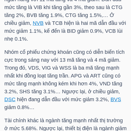
NGUYÊN
mức tăng là
VIB
khi tăng gần 3%, theo sau là
CTG
VẬT
tăng 2%,
BVB
tăng 1.9%,
CTG
tăng 1.5%,… Ở
LIỆU
chiều giảm,
NVB
và
TCB
hiện là hai mã dẫn đầu với
mức giảm 1.1%, kế đến là
BID
giảm 0.9%,
VCB
lùi
nhẹ 0.1%.
Nhóm cổ phiếu chứng khoán cũng có diễn biến tích
CÔNG
cực trong sáng nay với 13 mã tăng và 4 mã giảm.
NGHIỆP
Trong đó,
VDS
,
VIG
và
WSS
là ba mã tăng mạnh
nhất khi đồng loạt tăng trần.
APG
và
ART
cũng có
mức tăng mạnh không kém khi hơn 4%,
VND
tăng
3.2%,
SHS
tăng 3.1%… Ngược lại, ở chiều giảm,
DSC
hiện đang dẫn đầu với mức giảm 3.2%,
BVS
TIÊU
giảm 0.8%…
DÙNG
KHÔNG
Tài chính khác là ngành tăng mạnh nhất thị trường
THIẾT
ở mức 5.68%. Ngược lại, thiết bị điện là ngành giảm