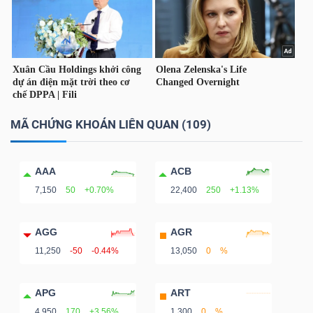
Dữ
liệu
tài
chính
MÃ CHỨNG KHOÁN LIÊN QUAN (109)
AAA
ACB
7,150
50
+0.70%
22,400
250
+1.13%
AGG
AGR
11,250
-50
-0.44%
13,050
0
%
APG
ART
4,950
170
+3.56%
1,300
0
%