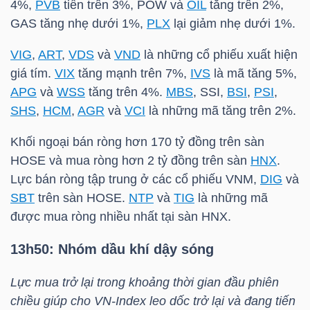
4%,
PVB
tiến trên 3%,
POW
và
OIL
tăng trên 2%,
GAS
tăng nhẹ dưới 1%,
PLX
lại giảm nhẹ dưới 1%.
TÀI
CHÍNH
VIG
,
ART
,
VDS
và
VND
là những cổ phiếu xuất hiện
CÁ
giá tím.
VIX
tăng mạnh trên 7%,
IVS
là mã tăng 5%,
NHÂN
APG
và
WSS
tăng trên 4%.
MBS
,
SSI
,
BSI
,
PSI
,
SHS
,
HCM
,
AGR
và
VCI
là những mã tăng trên 2%.
Khối ngoại bán ròng hơn 170 tỷ đồng trên sàn
PHÂN
HOSE và mua ròng hơn 2 tỷ đồng trên sàn
HNX
.
TÍCH
Lực bán ròng tập trung ở các cổ phiếu
VNM
,
DIG
và
SBT
trên sàn HOSE.
NTP
và
TIG
là những mã
VIETSTOCKFINANCE
được mua ròng nhiều nhất tại sàn
HNX
.
13h50: Nhóm dầu khí dậy sóng
VĨ
Lực mua trở lại trong khoảng thời gian đầu phiên
MÔ
chiều giúp cho
VN-Index
leo dốc trở lại và đang tiến