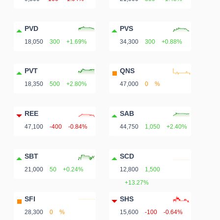
PVD
PVS
18,050
300
+1.69%
34,300
300
+0.88%
PVT
QNS
18,350
500
+2.80%
47,000
0
%
REE
SAB
47,100
-400
-0.84%
44,750
1,050
+2.40%
SBT
SCD
21,000
50
+0.24%
12,800
1,500
+13.27%
SFI
SHS
28,300
0
%
15,600
-100
-0.64%