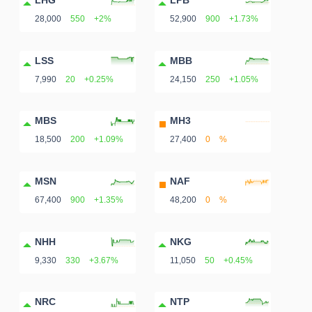
28,000
550
+2%
52,900
900
+1.73%
LSS
MBB
7,990
20
+0.25%
24,150
250
+1.05%
MBS
MH3
18,500
200
+1.09%
27,400
0
%
MSN
NAF
67,400
900
+1.35%
48,200
0
%
NHH
NKG
9,330
330
+3.67%
11,050
50
+0.45%
NRC
NTP