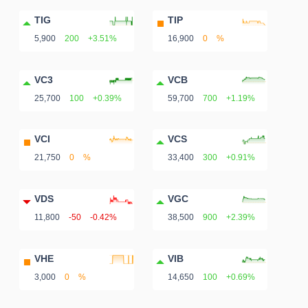
TIG
TIP
5,900
200
+3.51%
16,900
0
%
VC3
VCB
25,700
100
+0.39%
59,700
700
+1.19%
VCI
VCS
21,750
0
%
33,400
300
+0.91%
VDS
VGC
11,800
-50
-0.42%
38,500
900
+2.39%
VHE
VIB
3,000
0
%
14,650
100
+0.69%