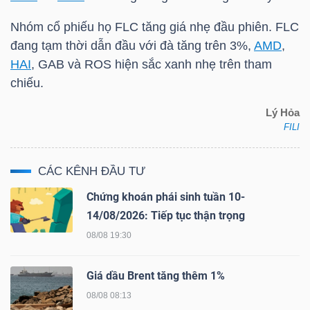
Nhóm cổ phiếu họ
FLC
tăng giá nhẹ đầu phiên.
FLC
Bài
đang tạm thời dẫn đầu với đà tăng trên 3%,
AMD
,
viết
HAI
,
GAB
và
ROS
hiện sắc xanh nhẹ trên tham
của
chiếu.
tác
giả
Lý Hỏa
(-)
FILI
Báo
CÁC KÊNH ĐẦU TƯ
cáo
Chứng khoán phái sinh tuần 10-
phân
14/08/2026: Tiếp tục thận trọng
tích
08/08 19:30
(-)
Giá dầu Brent tăng thêm 1%
Thuật
08/08 08:13