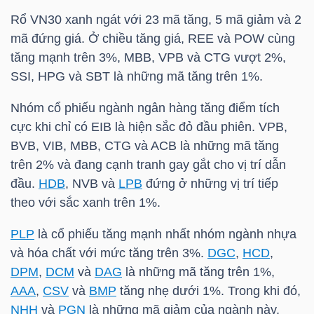
Mã
Rổ
VN30
xanh ngát với 23 mã tăng, 5 mã giảm và 2
chứng
mã đứng giá. Ở chiều tăng giá,
REE
và
POW
cùng
khoán
tăng mạnh trên 3%,
MBB
,
VPB
và
CTG
vượt 2%,
(-)
SSI
,
HPG
và
SBT
là những mã tăng trên 1%.
Nhóm cổ phiếu ngành ngân hàng tăng điểm tích
Tất cả
Cổ phiếu
Chỉ số
Chứng chỉ quỹ
Chứng 
cực khi chỉ có
EIB
là hiện sắc đỏ đầu phiên.
VPB
,
BVB
,
VIB
,
MBB
,
CTG
và
ACB
là những mã tăng
Lãnh
trên 2% và đang cạnh tranh gay gắt cho vị trí dẫn
đạo
đầu.
HDB
,
NVB
và
LPB
đứng ở những vị trí tiếp
(-)
theo với sắc xanh trên 1%.
Tất cả
Người nội bộ
Người liên quan
Cổ đông lớn
PLP
là cổ phiếu tăng mạnh nhất nhóm ngành nhựa
và hóa chất với mức tăng trên 3%.
DGC
,
HCD
,
Tin
DPM
,
DCM
và
DAG
là những mã tăng trên 1%,
tức
AAA
,
CSV
và
BMP
tăng nhẹ dưới 1%. Trong khi đó,
(-)
NHH
và
PGN
là những mã giảm của ngành này.