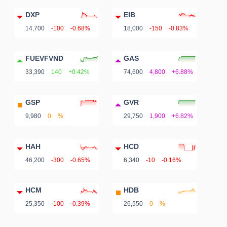
DXP
EIB
14,700
-100
-0.68%
18,000
-150
-0.83%
FUEVFVND
GAS
33,390
140
+0.42%
74,600
4,800
+6.88%
GSP
GVR
9,980
0
%
29,750
1,900
+6.82%
HAH
HCD
46,200
-300
-0.65%
6,340
-10
-0.16%
HCM
HDB
25,350
-100
-0.39%
26,550
0
%