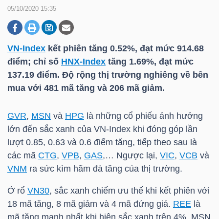
05/10/2020 15:35
DOANH
NGHIỆP
VN-Index
kết phiên tăng 0.52%, đạt mức 914.68
điểm; chỉ số
HNX-Index
tăng 1.69%, đạt mức
137.19 điểm. Độ rộng thị trường nghiêng về bên
mua với 481 mã tăng và 206 mã giảm.
BẤT
ĐỘNG
GVR
,
MSN
và
HPG
là những cổ phiếu ảnh hưởng
SẢN
lớn đến sắc xanh của
VN-Index
khi đóng góp lần
lượt 0.85, 0.63 và 0.6 điểm tăng, tiếp theo sau là
các mã
CTG
,
VPB
,
GAS
,… Ngược lại,
VIC
,
VCB
và
TÀI
VNM
ra sức kìm hãm đà tăng của thị trường.
CHÍNH
Ở rổ
VN30
, sắc xanh chiếm ưu thế khi kết phiên với
18 mã tăng, 8 mã giảm và 4 mã đứng giá.
REE
là
mã tăng mạnh nhất khi hiện sắc xanh trên 4%,
MSN