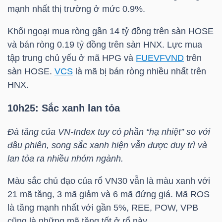
YẾU
mạnh nhất thị trường ở mức 0.9%.
Khối ngoại mua ròng gần 14 tỷ đồng trên sàn HOSE
và bán ròng 0.19 tỷ đồng trên sàn
HNX
. Lực mua
tập trung chủ yếu ở mã
HPG
và
FUEVFVND
trên
TIÊU
sàn HOSE.
VCS
là mã bị bán ròng nhiều nhất trên
DÙNG
HNX
.
THIẾT
YẾU
10h25: Sắc xanh lan tỏa
Đà tăng của
VN-Index
tuy có phần “hạ nhiệt” so với
đầu phiên, song sắc xanh hiện vẫn được duy trì và
lan tỏa ra nhiều nhóm ngành.
CHĂM
Màu sắc chủ đạo của rổ
VN30
vẫn là màu xanh với
SÓC
21 mã tăng, 3 mã giảm và 6 mã đứng giá. Mã
ROS
SỨC
là tăng mạnh nhất với gần 5%,
REE
,
POW
,
VPB
KHỎE
cũng là những mã tăng tốt ở rổ này.