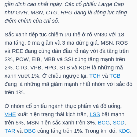
gần đỉnh cao nhất ngày. Các cổ phiếu Large Cap
như
GVR
,
MSN
,
CTG
,
HPG
đang là động lực tăng
điểm chính của chỉ số.
NGÀNH
Sắc xanh tiếp tục chiếm ưu thế ở rổ
VN30
với 18
mã tăng, 9 mã giảm và 3 mã đứng giá.
MSN
,
ROS
DOANH
và
REE
đang cùng dẫn đầu rổ này với đà tăng trên
3%,
POW
,
EIB
,
MBB
và
SSI
cùng tăng mạnh trên
NGHIỆP
2%.
CTG
,
VPB
,
HPG
,
STB
và
KDH
là những mã
xanh vượt 1%. Ở chiều ngược lại,
TCH
và
TCB
đang là những mã giảm mạnh nhất nhóm với sắc đỏ
CỔ
trên 1%.
PHIẾU
Ở nhóm cổ phiếu ngành thực phẩm và đồ uống,
VHE
xuất hiện trạng thái kịch trần,
LSS
bật mạnh
trên 5%,
MSN
hiện sắc xanh trên 3%.
BCG
,
SCD
,
PHÁI
TAR
và
DBC
cùng tăng trên 1%. Trong khi đó,
KDC
,
SINH