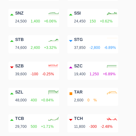
SNZ
SSI
24,500
1,400
+6.06%
24,450
150
+0.62%
STB
STG
74,600
2,400
+3.32%
37,850
-2,800
-6.89%
SZB
SZC
39,600
-100
-0.25%
19,400
1,250
+6.89%
SZL
TAR
48,000
400
+0.84%
2,600
0
%
TCB
TCH
29,700
500
+1.71%
11,800
-300
-2.48%