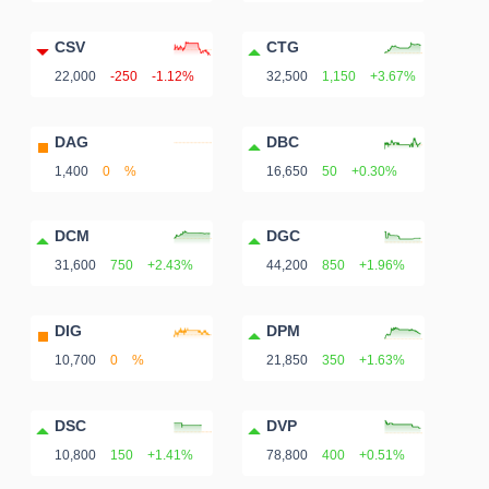
CSV
CTG
22,000
-250
-1.12%
32,500
1,150
+3.67%
DAG
DBC
1,400
0
%
16,650
50
+0.30%
DCM
DGC
31,600
750
+2.43%
44,200
850
+1.96%
DIG
DPM
10,700
0
%
21,850
350
+1.63%
DSC
DVP
10,800
150
+1.41%
78,800
400
+0.51%