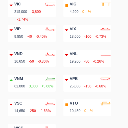
VIC
VIG
215,000
-3,800
4,200
0
%
-1.74%
VIP
VIX
9,850
-40
-0.40%
13,600
-100
-0.73%
VND
VNL
16,650
-50
-0.30%
19,200
-50
-0.26%
VNM
VPB
62,000
3,000
+5.08%
25,000
-150
-0.60%
VSC
VTO
14,650
-250
-1.68%
10,450
0
%