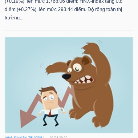
(+0.19%), lên mức 1,768.06 điểm; HNX-Index tăng 0.8
điểm (+0.27%), lên mức 293.44 điểm. Độ rộng toàn thị
trường...
NHẬN ĐỊNH THỊ TRƯỜNG
06/08 20:00