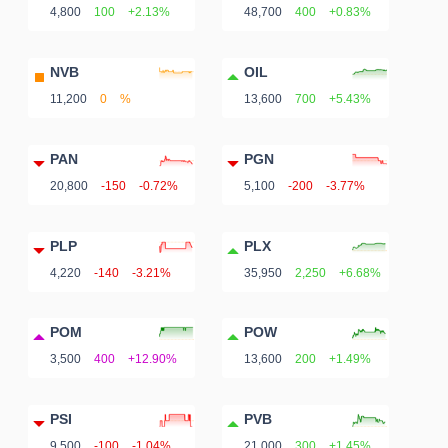
4,800
100
+2.13%
48,700
400
+0.83%
NVB
OIL
11,200
0
%
13,600
700
+5.43%
PAN
PGN
20,800
-150
-0.72%
5,100
-200
-3.77%
PLP
PLX
4,220
-140
-3.21%
35,950
2,250
+6.68%
POM
POW
3,500
400
+12.90%
13,600
200
+1.49%
PSI
PVB
9,500
-100
-1.04%
21,000
300
+1.45%