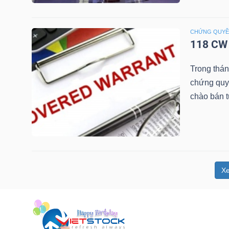
NGUYÊN
VẬT
CHỨNG QUY
LIỆU
118 CW 
Trong thá
chứng quy
chào bán 
CÔNG
NGHIỆP
X
TIÊU
DÙNG
KHÔNG
THIẾT