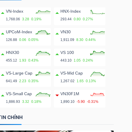
VN-Index
HNX-Index
1,768.06
3.28
0.19%
293.44
0.80
0.27%
UPCoM-Index
VN30
126.88
0.06
0.05%
1,911.09
8.30
0.44%
HNX30
VS 100
455.12
1.93
0.43%
443.10
1.05
0.24%
VS-Large Cap
VS-Mid Cap
641.49
2.23
0.35%
1,267.02
1.65
0.13%
VS-Small Cap
VN30F1M
1,886.93
3.32
0.18%
1,890.10
-5.90
-0.31%
TIN CHÍNH