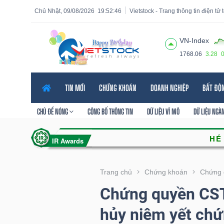
Chủ Nhật, 09/08/2026
19:52:47
Vietstock - Trang thông tin điện tử
VN-Index
1768.06
3.28
Tất cả
Tính năng
Ngành
Mã chứng khoán
Lãnh
TIN MỚI
CHỨNG KHOÁN
DOANH NGHIỆP
BẤT ĐỘ
Tính
năng
CHỦ ĐỀ NÓNG
CÔNG BỐ THÔNG TIN
DỮ LIỆU VĨ MÔ
DỮ LIỆU NGÀ
(-)
VIETSTOCK
Trang chủ
Chứng khoán
Chứng 
Chứng quyền CST
CHỨNG
hủy niêm yết ch
KHOÁN