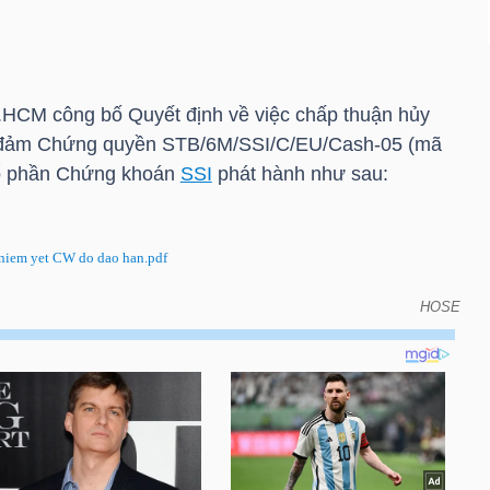
.HCM
công bố Quyết định về việc chấp thuận hủy
 đảm Chứng quyền STB/6M/SSI/C/EU/Cash-05 (mã
ổ phần Chứng khoán
SSI
phát hành như sau:
iem yet CW do dao han.pdf
HOSE
định về việc hủy niêm yết chứng quyền có bảo