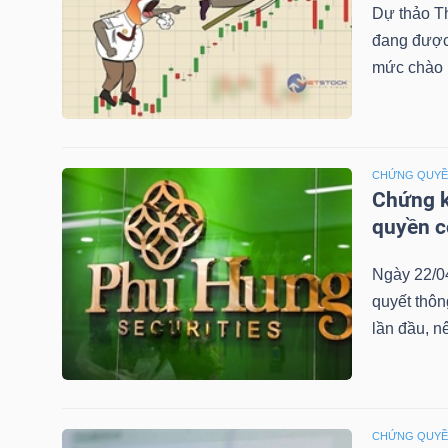
Dự thảo T
đang được 
mức chào b
TRÁI
PHIẾU
CHỨNG QUY
Chứng k
CÔNG
quyền 
CỤ
ĐẦU
Ngày 22/0
TƯ
quyết thô
lần đầu, n
TRUY
XUẤT
DỮ
CHỨNG QUY