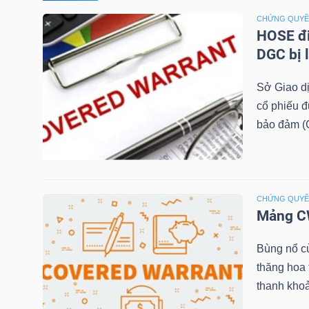
CHỨNG QUY
TÀI
HOSE đi
CHÍNH
DGC bị 
CÁ
Sở Giao d
NHÂN
cổ phiếu 
bảo đảm (C
PHÂN
TÍCH
VIETSTOCKFINANCE
CHỨNG QUY
Mảng CW
Bùng nổ c
thăng hoa
VĨ
thanh khoả
MÔ