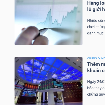
Hàng lo
LIỆU
lỗ giới 
Ngành
Nhiều công
(-)
chơi chứn
danh mục 
VS-
SECTOR
CHỨNG QUY
Thêm mộ
khoán c
NĂNG
LƯỢNG
Ngày 24/0
báo thay đ
chứng quy