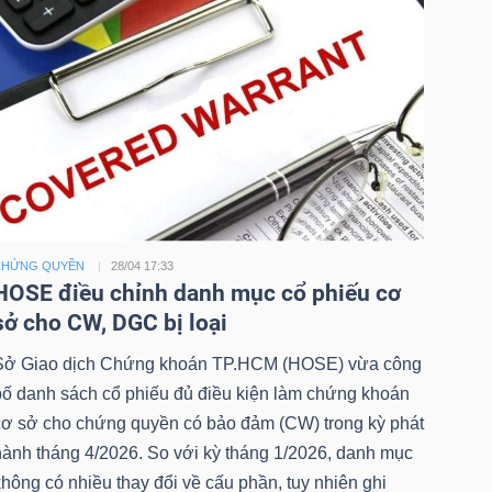
CHỨNG QUYỀN
28/04 17:33
HOSE điều chỉnh danh mục cổ phiếu cơ
sở cho CW, DGC bị loại
Sở Giao dịch Chứng khoán TP.HCM (HOSE) vừa công
bố danh sách cổ phiếu đủ điều kiện làm chứng khoán
cơ sở cho chứng quyền có bảo đảm (CW) trong kỳ phát
hành tháng 4/2026. So với kỳ tháng 1/2026, danh mục
hông có nhiều thay đổi về cấu phần, tuy nhiên ghi