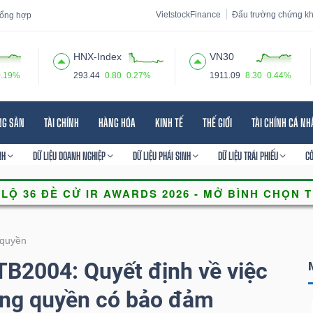
VietstockFinance
Đấu trường chứng k
 tổng hợp
HNX-Index
VN30
0.19%
293.44
0.80
0.27%
1911.09
8.30
0.44%
 đạo
Tin tức
Báo cáo phân tích
Thuật ngữ
Dịch vụ
NG SẢN
TÀI CHÍNH
HÀNG HÓA
KINH TẾ
THẾ GIỚI
TÀI CHÍNH CÁ N
NH
DỮ LIỆU DOANH NGHIỆP
DỮ LIỆU PHÁI SINH
DỮ LIỆU TRÁI PHIẾU
C
quyền
B2004: Quyết định về việc
ứng quyền có bảo đảm