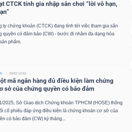
ạt CTCK tính gia nhập sân chơi “lời vô hạn,
hạn”
 ty chứng khoán (CTCK) đang tính tới việc tham gia sân
g quyền có đảm bảo (CW) - bước đi nhằm đa dạng hóa
sản phẩm.
ỀN
03/02 12:52
t mã ngân hàng đủ điều kiện làm chứng
ơ sở của chứng quyền có bảo đảm
1/2025, Sở Giao dịch Chứng khoán TPHCM (HOSE) thông
ổi cổ phiếu đáp ứng điều kiện là chứng khoán cơ sở của
ền có bảo đảm (CW) kỳ tháng...