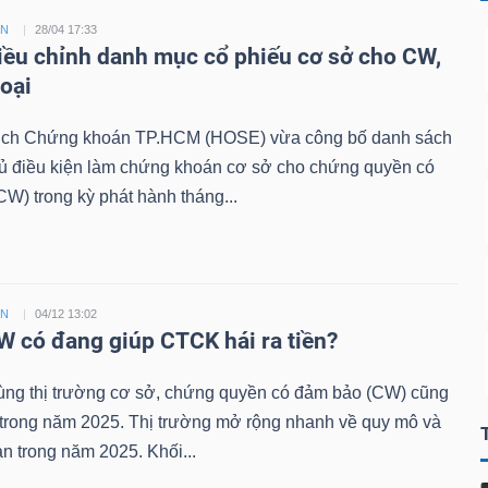
ỀN
28/04 17:33
ều chỉnh danh mục cổ phiếu cơ sở cho CW,
loại
ịch Chứng khoán TP.HCM (HOSE) vừa công bố danh sách
đủ điều kiện làm chứng khoán cơ sở cho chứng quyền có
W) trong kỳ phát hành tháng...
ỀN
04/12 13:02
 có đang giúp CTCK hái ra tiền?
ùng thị trường cơ sở, chứng quyền có đảm bảo (CW) cũng
 trong năm 2025. Thị trường mở rộng nhanh về quy mô và
n trong năm 2025. Khối...