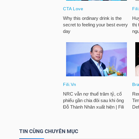
HÀNG
HÓA
KINH
TẾ
THẾ
GIỚI
ĐÔNG
DƯƠNG
TIN CÙNG CHUYÊN MỤC