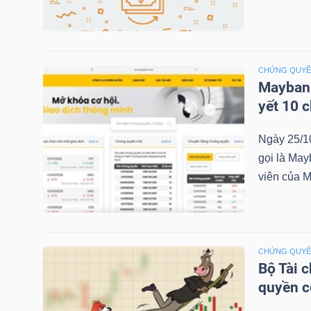
NGÀNH
CHỨNG QUY
Maybank
yết 10 
DOANH
NGHIỆP
Ngày 25/1
gọi là May
viên của M
CỔ
PHIẾU
CHỨNG QUY
Bộ Tài 
PHÁI
quyền 
SINH