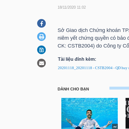
18/11/2020 11:02
DOANH
NGHIỆP
Sở Giao dịch Chứng khoán
TP
niêm yết chứng quyền có bảo
CK: CSTB2004) do Công ty C
BẤT
Tài liệu đính kèm:
ĐỘNG
20201118_20201118 - CSTB2004 - QD huy n
SẢN
Chứng quyền CSTB2004: Quyết 
đảm
TÀI
CHÍNH