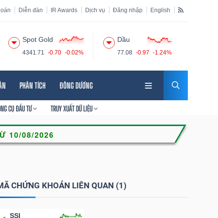
hoán
Diễn đàn
IR Awards
Dịch vụ
Đăng nhập
English
Spot Gold
Dầu
4341.71
-0.70
-0.02%
77.08
-0.97
-1.24%
HÂN
PHÂN TÍCH
ĐÔNG DƯƠNG
ÔNG CỤ ĐẦU TƯ
TRUY XUẤT DỮ LIỆU
MÃ CHỨNG KHOÁN LIÊN QUAN (1)
SSI