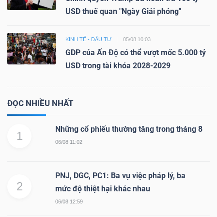
USD thuế quan "Ngày Giải phóng"
KINH TẾ - ĐẦU TƯ
05/08 10:03
GDP của Ấn Độ có thể vượt mốc 5.000 tỷ
USD trong tài khóa 2028-2029
ĐỌC NHIỀU NHẤT
Những cổ phiếu thường tăng trong tháng 8
1
06/08 11:02
PNJ, DGC, PC1: Ba vụ việc pháp lý, ba
2
mức độ thiệt hại khác nhau
06/08 12:59