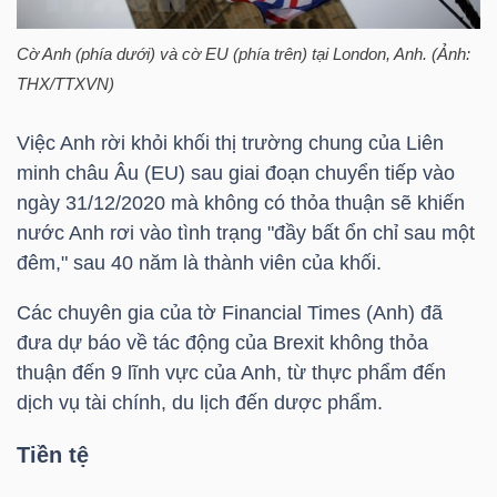
HÀNG
HÓA
Cờ Anh (phía dưới) và cờ EU (phía trên) tại London, Anh. (Ảnh:
THX/TTXVN)
Việc Anh rời khỏi khối thị trường chung của Liên
KINH
minh châu Âu (EU) sau giai đoạn chuyển tiếp vào
TẾ
ngày 31/12/2020 mà không có thỏa thuận sẽ khiến
nước Anh rơi vào tình trạng "đầy bất ổn chỉ sau một
đêm," sau 40 năm là thành viên của khối.
THẾ
Các chuyên gia của tờ Financial Times (Anh) đã
GIỚI
đưa dự báo về tác động của Brexit không thỏa
thuận đến 9 lĩnh vực của Anh, từ thực phẩm đến
dịch vụ tài chính, du lịch đến dược phẩm.
ĐÔNG
DƯƠNG
Tiền tệ