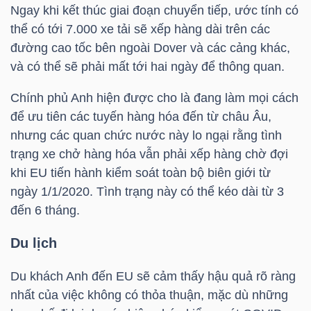
Ngay khi kết thúc giai đoạn chuyển tiếp, ước tính có
thể có tới 7.000 xe tải sẽ xếp hàng dài trên các
đường cao tốc bên ngoài Dover và các cảng khác,
TRÁI
và có thể sẽ phải mất tới hai ngày để thông quan.
PHIẾU
Chính phủ Anh hiện được cho là đang làm mọi cách
để ưu tiên các tuyến hàng hóa đến từ châu Âu,
nhưng các quan chức nước này lo ngại rằng tình
CÔNG
trạng xe chở hàng hóa vẫn phải xếp hàng chờ đợi
CỤ
khi EU tiến hành kiểm soát toàn bộ biên giới từ
ĐẦU
ngày 1/1/2020. Tình trạng này có thể kéo dài từ 3
TƯ
đến 6 tháng.
Du lịch
TRUY
Du khách Anh đến EU sẽ cảm thấy hậu quả rõ ràng
XUẤT
nhất của việc không có thỏa thuận, mặc dù những
DỮ