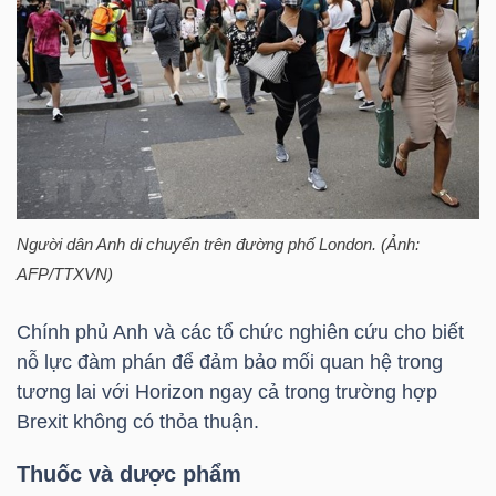
DỊCH
VỤ
TRUYỀN
THÔNG
TIỆN
Người dân Anh di chuyển trên đường phố London. (Ảnh:
ÍCH
AFP/TTXVN)
Chính phủ Anh và các tổ chức nghiên cứu cho biết
nỗ lực đàm phán để đảm bảo mối quan hệ trong
tương lai với Horizon ngay cả trong trường hợp
BẤT
Brexit không có thỏa thuận.
ĐỘNG
SẢN
Thuốc và dược phẩm