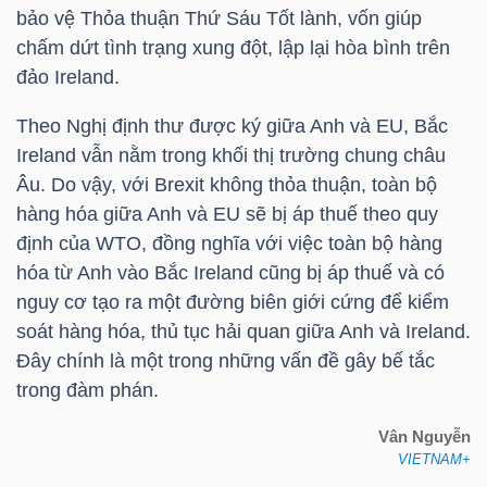
bảo vệ Thỏa thuận Thứ Sáu Tốt lành, vốn giúp
Bài
chấm dứt tình trạng xung đột, lập lại hòa bình trên
viết
đảo Ireland.
của
Theo Nghị định thư được ký giữa Anh và EU, Bắc
tác
Ireland vẫn nằm trong khối thị trường chung châu
giả
Âu. Do vậy, với Brexit không thỏa thuận, toàn bộ
(-)
hàng hóa giữa Anh và EU sẽ bị áp thuế theo quy
định của WTO, đồng nghĩa với việc toàn bộ hàng
Báo
hóa từ Anh vào Bắc Ireland cũng bị áp thuế và có
cáo
nguy cơ tạo ra một đường biên giới cứng để kiểm
phân
soát hàng hóa, thủ tục hải quan giữa Anh và Ireland.
tích
Đây chính là một trong những vấn đề gây bế tắc
(-)
trong đàm phán.
Vân Nguyễn
Thuật
VIETNAM+