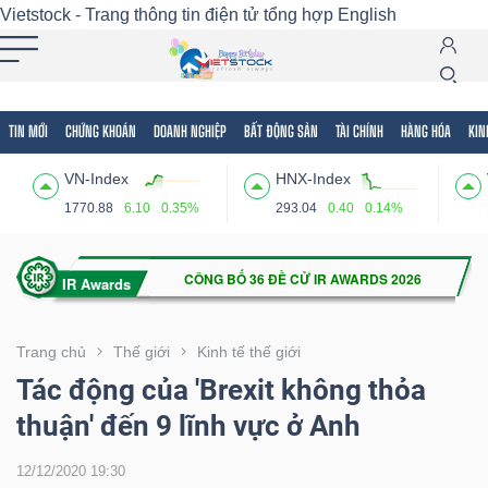
Vietstock - Trang thông tin điện tử tổng hợp
English
TIN MỚI
CHỨNG KHOÁN
DOANH NGHIỆP
BẤT ĐỘNG SẢN
TÀI CHÍNH
HÀNG HÓA
KIN
Tất cả
Tính năng
Ngành
Mã chứng khoán
Lãnh
VN-Index
HNX-Index
Tính
1770.88
6.10
0.35%
293.04
0.40
0.14%
năng
(-)
VIETSTOCK
Trang chủ
Thế giới
Kinh tế thế giới
Tác động của 'Brexit không thỏa
thuận' đến 9 lĩnh vực ở Anh
CHỨNG
KHOÁN
12/12/2020 19:30