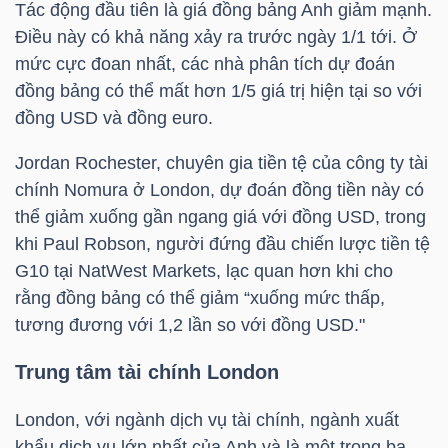
Tác động đầu tiên là giá đồng bảng Anh giảm mạnh.
Điều này có khả năng xảy ra trước ngày 1/1 tới. Ở
TÀI
mức cực đoan nhất, các nhà phân tích dự đoán
CHÍNH
đồng bảng có thể mất hơn 1/5 giá trị hiện tại so với
CÁ
đồng USD
và đồng euro.
NHÂN
Jordan Rochester, chuyên gia tiền tệ của công ty tài
chính Nomura ở London, dự đoán đồng tiền này có
thể giảm xuống gần ngang giá với
đồng USD
, trong
PHÂN
khi Paul Robson, người đứng đầu chiến lược tiền tệ
TÍCH
G10 tại NatWest Markets, lạc quan hơn khi cho
VIETSTOCKFINANCE
rằng đồng bảng có thể giảm “xuống mức thấp,
tương đương với 1,2 lần so với
đồng USD
."
Trung tâm tài chính London
VĨ
London, với ngành dịch vụ tài chính, ngành xuất
MÔ
khẩu dịch vụ lớn nhất của Anh và là một trong ba