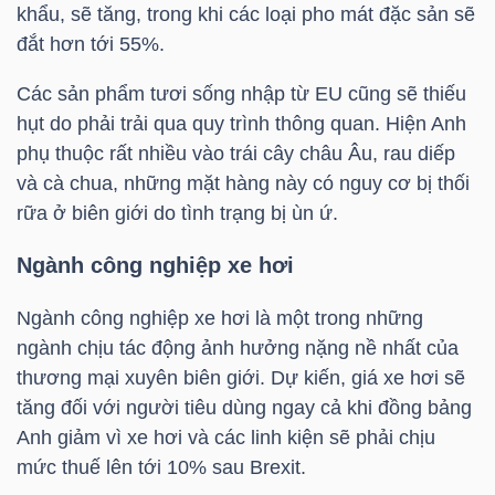
YẾU
khẩu, sẽ tăng, trong khi các loại pho mát đặc sản sẽ
đắt hơn tới 55%.
Các sản phẩm tươi sống nhập từ EU cũng sẽ thiếu
hụt do phải trải qua quy trình thông quan. Hiện Anh
TIÊU
phụ thuộc rất nhiều vào trái cây châu Âu, rau diếp
DÙNG
và cà chua, những mặt hàng này có nguy cơ bị thối
THIẾT
rữa ở biên giới do tình trạng bị ùn ứ.
YẾU
Ngành công nghiệp xe hơi
Ngành công nghiệp xe hơi là một trong những
ngành chịu tác động ảnh hưởng nặng nề nhất của
CHĂM
thương mại xuyên biên giới. Dự kiến, giá xe hơi sẽ
SÓC
tăng đối với người tiêu dùng ngay cả khi đồng bảng
SỨC
Anh giảm vì xe hơi và các linh kiện sẽ phải chịu
mức thuế lên tới 10% sau Brexit.
KHỎE