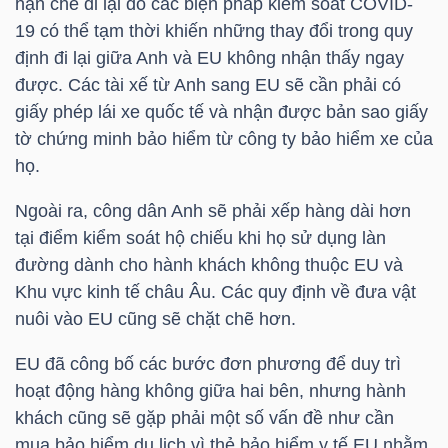
hạn chế đi lại do các biện pháp kiểm soát COVID-
LIỆU
19 có thể tạm thời khiến những thay đổi trong quy
định đi lại giữa Anh và EU không nhận thấy ngay
Ngành
được. Các tài xế từ Anh sang EU sẽ cần phải có
(-)
giấy phép lái xe quốc tế và nhận được bản sao giấy
tờ chứng minh bảo hiểm từ công ty bảo hiểm xe của
VS-
họ.
SECTOR
Ngoài ra, công dân Anh sẽ phải xếp hàng dài hơn
tại điểm kiểm soát hộ chiếu khi họ sử dụng làn
đường dành cho hành khách không thuộc EU và
Khu vực kinh tế châu Âu. Các quy định về đưa vật
NĂNG
nuôi vào EU cũng sẽ chặt chẽ hơn.
LƯỢNG
EU đã công bố các bước đơn phương để duy trì
hoạt động hàng không giữa hai bên, nhưng hành
khách cũng sẽ gặp phải một số vấn đề như cần
mua bảo hiểm du lịch vì thẻ bảo hiểm y tế EU nhằm