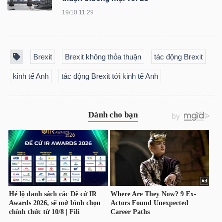
19/10 11:29
Brexit
Brexit không thỏa thuận
tác động Brexit
Công
cụ
kinh tế Anh
tác động Brexit tới kinh tế Anh
đầu
tư
Truyền
thông
tài
chính