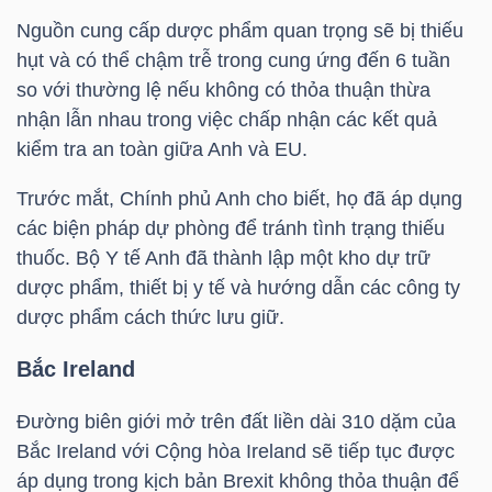
Mã
Nguồn cung cấp dược phẩm quan trọng sẽ bị thiếu
chứng
hụt và có thể chậm trễ trong cung ứng đến 6 tuần
khoán
so với thường lệ nếu không có thỏa thuận thừa
(-)
nhận lẫn nhau trong việc chấp nhận các kết quả
kiểm tra an toàn giữa Anh và EU.
Tất cả
Cổ phiếu
Chỉ số
Chứng chỉ quỹ
Chứng 
Trước mắt, Chính phủ Anh cho biết, họ đã áp dụng
các biện pháp dự phòng để tránh tình trạng thiếu
Lãnh
thuốc. Bộ Y tế Anh đã thành lập một kho dự trữ
đạo
dược phẩm, thiết bị y tế và hướng dẫn các công ty
(-)
dược phẩm cách thức lưu giữ.
Tất cả
Người nội bộ
Người liên quan
Cổ đông lớn
Bắc Ireland
Tin
Đường biên giới mở trên đất liền dài 310 dặm của
tức
Bắc Ireland với Cộng hòa Ireland sẽ tiếp tục được
(-)
áp dụng trong kịch bản Brexit không thỏa thuận để