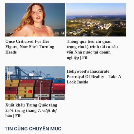
Dữ
liệu
tài
chính
TIN CÙNG CHUYÊN MỤC