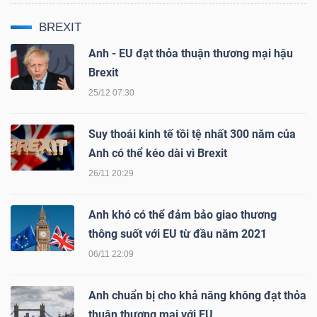
ngữ
(-)
BREXIT
Anh - EU đạt thỏa thuận thương mại hậu
Dịch
Brexit
vụ
25/12 07:30
(-)
Suy thoái kinh tế tồi tệ nhất 300 năm của
Anh có thể kéo dài vì Brexit
Đào
26/11 20:29
tạo
Anh khó có thể đảm bảo giao thương
thông suốt với EU từ đầu năm 2021
06/11 22:09
Sách
tài
Anh chuẩn bị cho khả năng không đạt thỏa
chính
thuận thương mại với EU