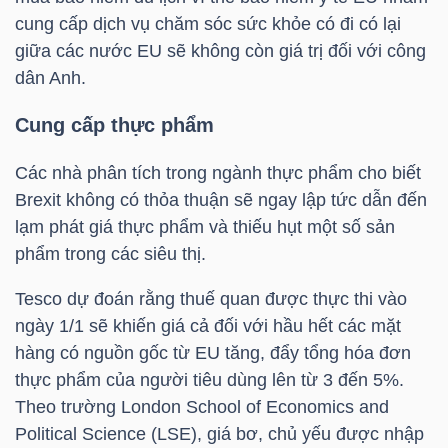
NGUYÊN
cung cấp dịch vụ chăm sóc sức khỏe có đi có lại
VẬT
giữa các nước EU sẽ không còn giá trị đối với công
LIỆU
dân Anh.
Cung cấp thực phẩm
Các nhà phân tích trong ngành thực phẩm cho biết
CÔNG
Brexit không có thỏa thuận sẽ ngay lập tức dẫn đến
NGHIỆP
lạm phát giá thực phẩm và thiếu hụt một số sản
phẩm trong các siêu thị.
Tesco dự đoán rằng thuế quan được thực thi vào
ngày 1/1 sẽ khiến giá cả đối với hầu hết các mặt
TIÊU
hàng có nguồn gốc từ EU tăng, đẩy tổng hóa đơn
DÙNG
thực phẩm của người tiêu dùng lên từ 3 đến 5%.
KHÔNG
Theo trường London School of Economics and
THIẾT
Political Science (LSE), giá bơ, chủ yếu được nhập