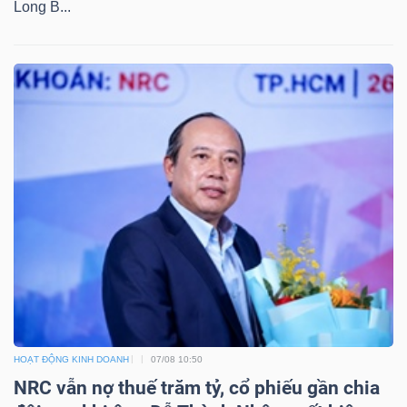
Long B...
LIỆU
Ngành
(-)
VS-
SECTOR
NĂNG
LƯỢNG
HOẠT ĐỘNG KINH DOANH
07/08 10:50
NRC vẫn nợ thuế trăm tỷ, cổ phiếu gần chia