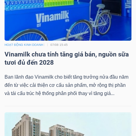
NGÀNH
HOẠT ĐỘNG KINH DOANH
07/08 15:45
DOANH
Vinamilk chưa tính tăng giá bán, nguồn sữa
NGHIỆP
tươi đủ đến 2028
Ban lãnh đạo Vinamilk cho biết tăng trưởng nửa đầu năm
đến từ việc cải thiện cơ cấu sản phẩm, mở rộng thị phần
CỔ
và tái cấu trúc hệ thống phân phối thay vì tăng giá...
PHIẾU
PHÁI
SINH