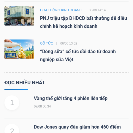
HOẠT ĐỘNG KINH DOANH
06/08 14:14
PNJ triệu tập ĐHĐCĐ bất thường để điều
chỉnh kế hoạch kinh doanh
CỔ TỨC
06/08 13:02
“Dòng sữa” cổ tức dồi dào từ doanh
nghiệp sữa Việt
ĐỌC NHIỀU NHẤT
Vàng thế giới tăng 4 phiên liên tiếp
1
07/08 08:34
Dow Jones quay đầu giảm hơn 460 điểm
2