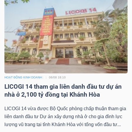
DỊCH
VỤ
TRUYỀN
THÔNG
TIỆN
ÍCH
HOẠT ĐỘNG KINH DOANH
06/08 18:10
LICOGI 14 tham gia liên danh đầu tư dự án
nhà ở 2,100 tỷ đồng tại Khánh Hòa
BẤT
LICOGI 14 vừa được Bộ Quốc phòng chấp thuận tham gia
ĐỘNG
liên danh đầu tư Dự án xây dựng nhà ở cho gia đình lực
SẢN
lượng vũ trang tại tỉnh Khánh Hòa với tổng vốn đầu tư...