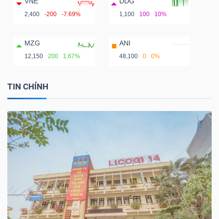
VNE
DDG
2,400
-200
-7.69%
1,100
100
10%
MZG
ANI
12,150
200
1.67%
48,100
0
0%
TIN CHÍNH