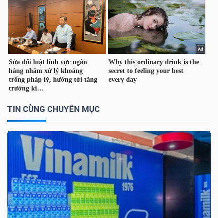
TÀI
CHÍNH
CÁ
NHÂN
TIN CÙNG CHUYÊN MỤC
PHÂN
TÍCH
VIETSTOCKFINANCE
VĨ
MÔ