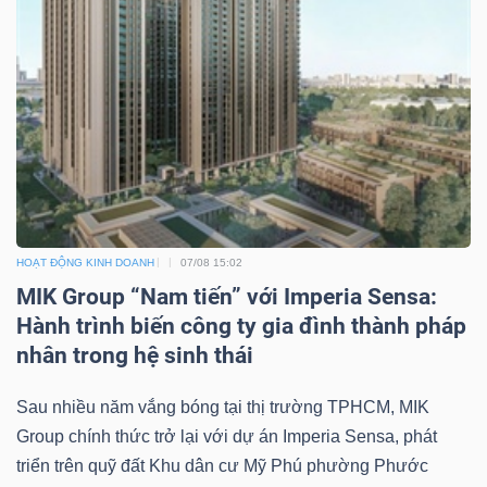
TRÁI
PHIẾU
CÔNG
CỤ
HOẠT ĐỘNG KINH DOANH
07/08 15:02
ĐẦU
MIK Group “Nam tiến” với Imperia Sensa:
TƯ
Hành trình biến công ty gia đình thành pháp
nhân trong hệ sinh thái
Sau nhiều năm vắng bóng tại thị trường TPHCM, MIK
TRUY
Group chính thức trở lại với dự án Imperia Sensa, phát
XUẤT
triển trên quỹ đất Khu dân cư Mỹ Phú phường Phước
DỮ