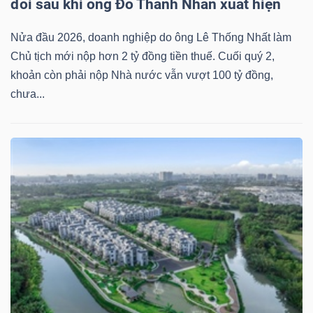
đôi sau khi ông Đỗ Thành Nhân xuất hiện
NGUYÊN
VẬT
Nửa đầu 2026, doanh nghiệp do ông Lê Thống Nhất làm
LIỆU
Chủ tịch mới nộp hơn 2 tỷ đồng tiền thuế. Cuối quý 2,
khoản còn phải nộp Nhà nước vẫn vượt 100 tỷ đồng,
chưa...
CÔNG
NGHIỆP
TIÊU
DÙNG
KHÔNG
THIẾT