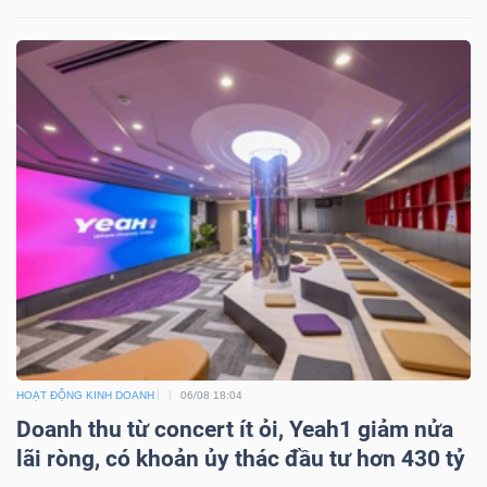
Mã
chứng
khoán
(-)
Tất cả
Cổ phiếu
Chỉ số
Chứng chỉ quỹ
Chứng 
Lãnh
đạo
(-)
Tất cả
Người nội bộ
Người liên quan
Cổ đông lớn
Tin
HOẠT ĐỘNG KINH DOANH
06/08 18:04
tức
Doanh thu từ concert ít ỏi, Yeah1 giảm nửa
(-)
lãi ròng, có khoản ủy thác đầu tư hơn 430 tỷ