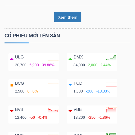
Xem thêm
CỔ PHIẾU MỚI LÊN SÀN
ULG
DMX
20,700
5,900
39.86%
84,000
2,000
2.44%
BCG
TCD
2,500
0
0%
1,300
-200
-13.33%
BVB
VBB
12,400
-50
-0.4%
13,200
-250
-1.86%