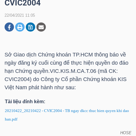
CVIC2004
22/04/2021 11:05
DOANH
NGHIỆP
Sở Giao dịch Chứng khoán TP.HCM thông báo về
BẤT
ngày đăng ký cuối cùng để thực hiện quyền do đáo
ĐỘNG
hạn Chứng quyền.VIC.KIS.M.CA.T.06 (mã CK:
SẢN
CVIC2004) do Công ty Cổ phần Chứng khoán KIS
Việt Nam phát hành như sau:
Tài liệu đính kèm:
TÀI
20210422_20210422 - CVIC2004 - TB ngay dkcc thuc hien quyen khi dao
CHÍNH
han.pdf
HOSE