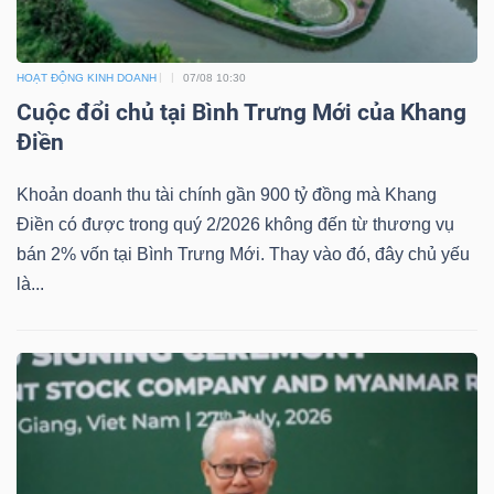
YẾU
HOẠT ĐỘNG KINH DOANH
07/08 10:30
Cuộc đổi chủ tại Bình Trưng Mới của Khang
Điền
TIÊU
DÙNG
Khoản doanh thu tài chính gần 900 tỷ đồng mà Khang
THIẾT
Điền có được trong quý 2/2026 không đến từ thương vụ
YẾU
bán 2% vốn tại Bình Trưng Mới. Thay vào đó, đây chủ yếu
là...
CHĂM
SÓC
SỨC
KHỎE