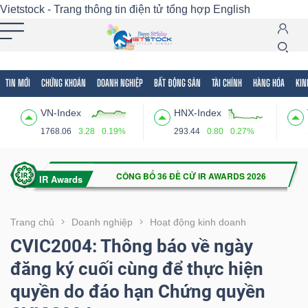
Vietstock - Trang thông tin điện tử tổng hợp
English
TIN MỚI
CHỨNG KHOÁN
DOANH NGHIỆP
BẤT ĐỘNG SẢN
TÀI CHÍNH
HÀNG HÓA
KIN
Tất cả
Tính năng
Ngành
Mã chứng khoán
Lãnh
VN-Index
HNX-Index
Tính
1768.06
3.28
0.19%
293.44
0.80
0.27%
năng
(-)
VIETSTOCK
Trang chủ
Doanh nghiệp
Hoạt động kinh doanh
CVIC2004: Thông báo về ngày
đăng ký cuối cùng để thực hiện
CHỨNG
quyền do đáo hạn Chứng quyền
KHOÁN