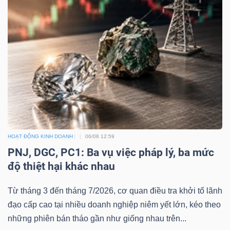
Dữ
liệu
tài
chính
HOẠT ĐỘNG KINH DOANH
06/08 12:59
PNJ, DGC, PC1: Ba vụ việc pháp lý, ba mức
độ thiệt hại khác nhau
Từ tháng 3 đến tháng 7/2026, cơ quan điều tra khởi tố lãnh
đạo cấp cao tại nhiều doanh nghiệp niêm yết lớn, kéo theo
những phiên bán tháo gần như giống nhau trên...