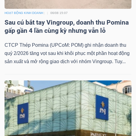
ngữ
(-)
HOẠT ĐỘNG KINH DOANH
06/08 15:07
Sau cú bắt tay Vingroup, doanh thu Pomina
Dịch
gấp gần 4 lần cùng kỳ nhưng vẫn lỗ
vụ
CTCP Thép Pomina (UPCoM: POM) ghi nhận doanh thu
(-)
quý 2/2026 tăng vọt sau khi khôi phục một phần hoạt động
sản xuất và mở rộng giao dịch với nhóm Vingroup. Tuy...
Đào
tạo
Sách
tài
chính