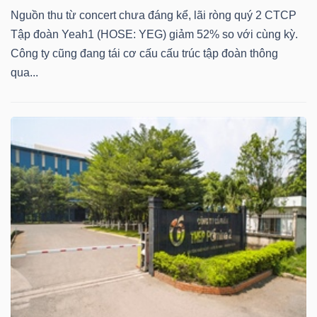
Nguồn thu từ concert chưa đáng kể, lãi ròng quý 2 CTCP
Bài
Tập đoàn Yeah1 (HOSE: YEG) giảm 52% so với cùng kỳ.
viết
Công ty cũng đang tái cơ cấu cấu trúc tập đoàn thông
của
qua...
tác
giả
(-)
Báo
cáo
phân
tích
(-)
Thuật