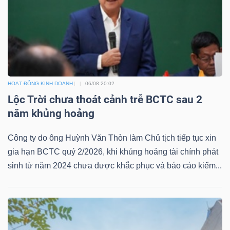
TÀI
CHÍNH
HOẠT ĐỘNG KINH DOANH
06/08 20:02
Lộc Trời chưa thoát cảnh trễ BCTC sau 2
năm khủng hoảng
CÔNG
Công ty do ông Huỳnh Văn Thòn làm Chủ tịch tiếp tục xin
NGHỆ
gia hạn BCTC quý 2/2026, khi khủng hoảng tài chính phát
THÔNG
sinh từ năm 2024 chưa được khắc phục và báo cáo kiểm...
TIN