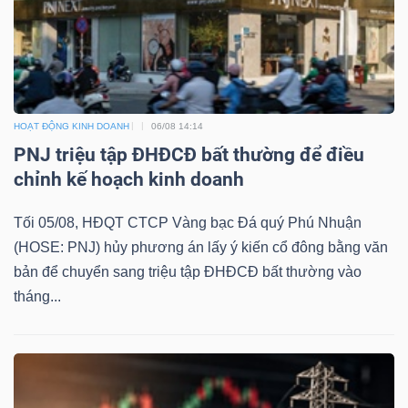
Công
HOẠT ĐỘNG KINH DOANH
06/08 14:14
cụ
PNJ triệu tập ĐHĐCĐ bất thường để điều
đầu
chỉnh kế hoạch kinh doanh
tư
Tối 05/08, HĐQT CTCP Vàng bạc Đá quý Phú Nhuận
(HOSE: PNJ) hủy phương án lấy ý kiến cổ đông bằng văn
bản để chuyển sang triệu tập ĐHĐCĐ bất thường vào
tháng...
Truyền
thông
tài
chính