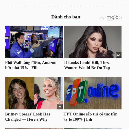
CVIC2004: Thông báo về ngày đăng ký cuối cùng
HÀNG
để thực hiện quyền do đáo hạn Chứng quyền
HÓA
CVIC2004
KINH
TẾ
THẾ
GIỚI
ĐÔNG
DƯƠNG