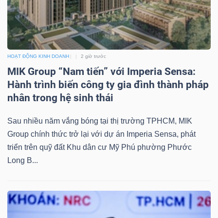
NGUYÊN
VẬT
LIỆU
HOẠT ĐỘNG KINH DOANH
2 giờ trước
MIK Group “Nam tiến” với Imperia Sensa:
Hành trình biến công ty gia đình thành pháp
CÔNG
nhân trong hệ sinh thái
NGHIỆP
Sau nhiều năm vắng bóng tại thị trường TPHCM, MIK
Group chính thức trở lại với dự án Imperia Sensa, phát
triển trên quỹ đất Khu dân cư Mỹ Phú phường Phước
Long B...
TIÊU
DÙNG
KHÔNG
THIẾT