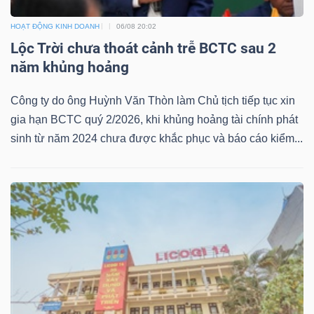
Mã
HOẠT ĐỘNG KINH DOANH
06/08 20:02
chứng
Lộc Trời chưa thoát cảnh trễ BCTC sau 2
khoán
năm khủng hoảng
(-)
Công ty do ông Huỳnh Văn Thòn làm Chủ tịch tiếp tục xin
Tất cả
Cổ phiếu
Chỉ số
Chứng chỉ quỹ
Chứng 
gia hạn BCTC quý 2/2026, khi khủng hoảng tài chính phát
sinh từ năm 2024 chưa được khắc phục và báo cáo kiểm...
Lãnh
đạo
(-)
Tất cả
Người nội bộ
Người liên quan
Cổ đông lớn
Tin
tức
(-)