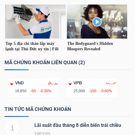
TÀI
CHÍNH
CÁ
NHÂN
MÃ CHỨNG KHOÁN LIÊN QUAN (2)
PHÂN
TÍCH
VND
VPB
VIETSTOCKFINANCE
16,650
-50
-0.30%
25,000
-150
-0.60%
TIN TỨC MÃ CHỨNG KHOÁN
VĨ
Lãi suất đầu tháng 8 diễn biến trái chiều
1
MÔ
3 giờ trước