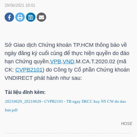
29/06/2021 18:01
DOANH
NGHIỆP
Sở Giao dịch Chứng khoán
TP.HCM
thông báo về
ngày đăng ký cuối cùng để thực hiện quyền do đáo
BẤT
hạn Chứng quyền.
VPB
.
VND
.M.CA.T.2020.02 (mã
ĐỘNG
CK:
CVPB2101
) do Công ty Cổ phần Chứng khoán
SẢN
VNDIRECT phát hành như sau:
Tài liệu đính kèm:
20210629_20210629 - CVPB2101 - TB ngay DKCC huy NY CW do dao
TÀI
han.pdf
CHÍNH
HOSE
Chứng quyền CVPB2101: Thông báo về ngày đăng