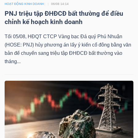
HOẠT ĐỘNG KINH DOANH
06/08 14:14
PNJ triệu tập ĐHĐCĐ bất thường để điều
chỉnh kế hoạch kinh doanh
Tối 05/08, HĐQT CTCP Vàng bạc Đá quý Phú Nhuận
(HOSE: PNJ) hủy phương án lấy ý kiến cổ đông bằng văn
bản để chuyển sang triệu tập ĐHĐCĐ bất thường vào
tháng...