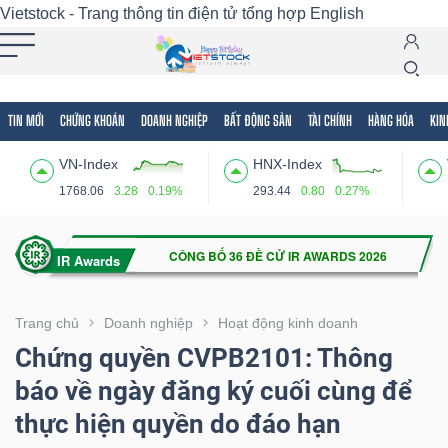
Vietstock - Trang thông tin điện tử tổng hợp
English
TIN MỚI
CHỨNG KHOÁN
DOANH NGHIỆP
BẤT ĐỘNG SẢN
TÀI CHÍNH
HÀNG HÓA
KIN
Tất cả
Tính năng
Ngành
Mã chứng khoán
Lãnh
VN-Index
HNX-Index
Tính
1768.06
3.28
0.19%
293.44
0.80
0.27%
năng
(-)
VIETSTOCK
Trang chủ
Doanh nghiệp
Hoạt động kinh doanh
Chứng quyền CVPB2101: Thông
báo về ngày đăng ký cuối cùng để
CHỨNG
thực hiện quyền do đáo hạn
KHOÁN