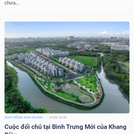
chưa...
TÀI
CHÍNH
CÔNG
NGHỆ
THÔNG
TIN
HOẠT ĐỘNG KINH DOANH
07/08 10:30
Cuộc đổi chủ tại Bình Trưng Mới của Khang