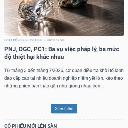
HOẠT ĐỘNG KINH DOANH
06/08 12:59
PNJ, DGC, PC1: Ba vụ việc pháp lý, ba mức
độ thiệt hại khác nhau
Từ tháng 3 đến tháng 7/2026, cơ quan điều tra khởi tố lãnh
đạo cấp cao tại nhiều doanh nghiệp niêm yết lớn, kéo theo
những phiên bán tháo gần như giống nhau trên...
Xem thêm
CỔ PHIẾU MỚI LÊN SÀN