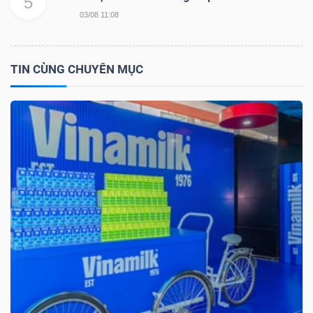
5
03/08 11:08
TRÁI
TIN CÙNG CHUYÊN MỤC
PHIẾU
CÔNG
CỤ
ĐẦU
TƯ
TRUY
XUẤT
DỮ