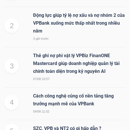
Động lực giúp tỷ lệ nợ xấu và nợ nhóm 2 của
NGÀNH
VPBank xuống mức thấp nhất trong nhiều
2
năm
3 giờ trước
DOANH
Thẻ ghi nợ phi vật lý VPBiz FinanONE
NGHIỆP
Mastercard giúp doanh nghiệp quản lý tài
3
chính toàn diện trong kỷ nguyên AI
07/08 10:57
CỔ
PHIẾU
Cách công nghệ củng cố nền tảng tăng
4
trưởng mạnh mẽ của VPBank
04/08 11:02
PHÁI
SINH
SZC, VPB và NT2 có gì hấp dẫn ?