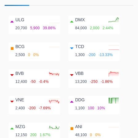
ULG
DMX
20,700
5,900
39.86%
84,000
2,000
2.44%
BCG
TCD
2,500
0
0%
1,300
-200
-13.33%
BVB
VBB
12,400
-50
-0.4%
13,200
-250
-1.86%
VNE
DDG
2,400
-200
-7.69%
1,100
100
10%
MZG
ANI
12,150
200
1.67%
48,100
0
0%