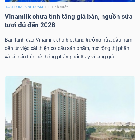
LIỆU
HOẠT ĐỘNG KINH DOANH
1 giờ trước
Vinamilk chưa tính tăng giá bán, nguồn sữa
Ngành
tươi đủ đến 2028
(-)
Ban lãnh đạo Vinamilk cho biết tăng trưởng nửa đầu năm
VS-
đến từ việc cải thiện cơ cấu sản phẩm, mở rộng thị phần
SECTOR
và tái cấu trúc hệ thống phân phối thay vì tăng giá...
NĂNG
LƯỢNG