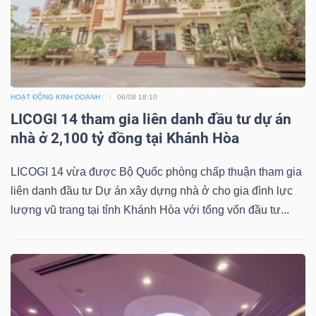
Bài
viết
của
tác
HOẠT ĐỘNG KINH DOANH
06/08 18:10
giả
LICOGI 14 tham gia liên danh đầu tư dự án
(-)
nhà ở 2,100 tỷ đồng tại Khánh Hòa
Báo
LICOGI 14 vừa được Bộ Quốc phòng chấp thuận tham gia
cáo
liên danh đầu tư Dự án xây dựng nhà ở cho gia đình lực
phân
lượng vũ trang tại tỉnh Khánh Hòa với tổng vốn đầu tư...
tích
(-)
Thuật