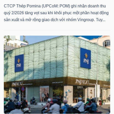
CTCP Thép Pomina (UPCoM: POM) ghi nhận doanh thu
quý 2/2026 tăng vọt sau khi khôi phục một phần hoạt động
sản xuất và mở rộng giao dịch với nhóm Vingroup. Tuy...
Dữ
liệu
tài
chính