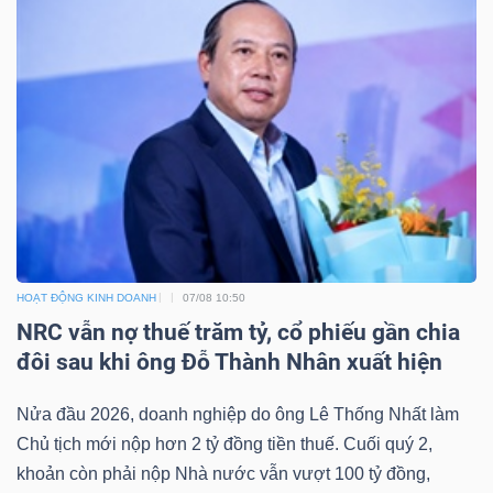
YẾU
TIÊU
DÙNG
THIẾT
YẾU
HOẠT ĐỘNG KINH DOANH
07/08 10:50
NRC vẫn nợ thuế trăm tỷ, cổ phiếu gần chia
đôi sau khi ông Đỗ Thành Nhân xuất hiện
CHĂM
SÓC
Nửa đầu 2026, doanh nghiệp do ông Lê Thống Nhất làm
SỨC
Chủ tịch mới nộp hơn 2 tỷ đồng tiền thuế. Cuối quý 2,
KHỎE
khoản còn phải nộp Nhà nước vẫn vượt 100 tỷ đồng,