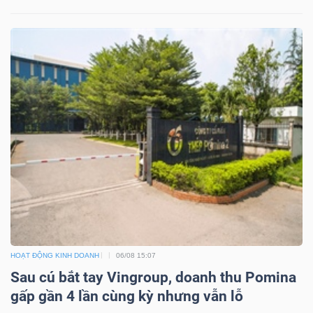
Công
cụ
đầu
tư
Truyền
thông
HOẠT ĐỘNG KINH DOANH
06/08 15:07
tài
Sau cú bắt tay Vingroup, doanh thu Pomina
chính
gấp gần 4 lần cùng kỳ nhưng vẫn lỗ