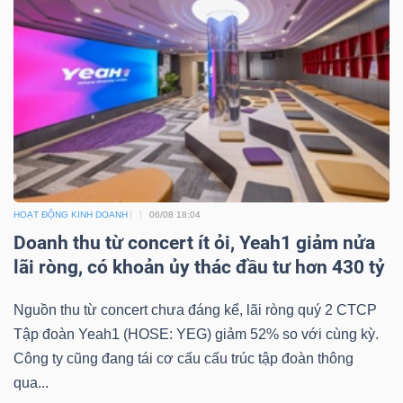
ngữ
(-)
Dịch
vụ
(-)
Đào
HOẠT ĐỘNG KINH DOANH
06/08 18:04
tạo
Doanh thu từ concert ít ỏi, Yeah1 giảm nửa
lãi ròng, có khoản ủy thác đầu tư hơn 430 tỷ
Nguồn thu từ concert chưa đáng kể, lãi ròng quý 2 CTCP
Tập đoàn Yeah1 (HOSE: YEG) giảm 52% so với cùng kỳ.
Sách
Công ty cũng đang tái cơ cấu cấu trúc tập đoàn thông
tài
qua...
chính