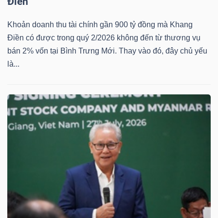
Điền
DỊCH
VỤ
Khoản doanh thu tài chính gần 900 tỷ đồng mà Khang
TRUYỀN
Điền có được trong quý 2/2026 không đến từ thương vụ
THÔNG
bán 2% vốn tại Bình Trưng Mới. Thay vào đó, đây chủ yếu
là...
TIỆN
ÍCH
BẤT
ĐỘNG
SẢN