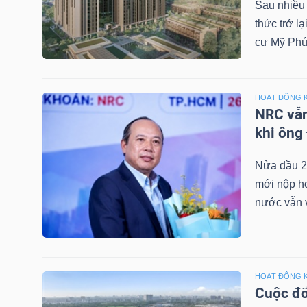
Sau nhiều
thức trở l
cư Mỹ Phú
NGÀNH
HOẠT ĐỘNG 
NRC vẫn
DOANH
khi ông
NGHIỆP
Nửa đầu 2
mới nộp hơ
CỔ
nước vẫn v
PHIẾU
HOẠT ĐỘNG 
PHÁI
Cuộc đổ
SINH