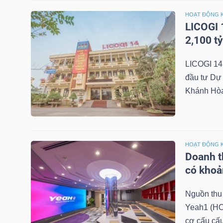
LIỆU
HOẠT ĐỘNG 
LICOGI 
Ngành
2,100 t
(-)
LICOGI 14
VS-
đầu tư Dự 
SECTOR
Khánh Hòa 
HOẠT ĐỘNG 
Doanh th
NĂNG
có khoả
LƯỢNG
Nguồn thu 
Yeah1 (HO
cơ cấu cấu