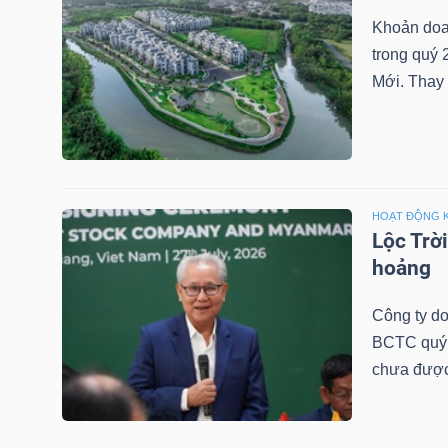
Khoản doa
trong quý 
TRÁI
Mới. Thay 
PHIẾU
CÔNG
HOẠT ĐỘNG 
CỤ
Lộc Trờ
ĐẦU
hoảng
TƯ
Công ty do
BCTC quý 2
chưa được
TRUY
XUẤT
DỮ