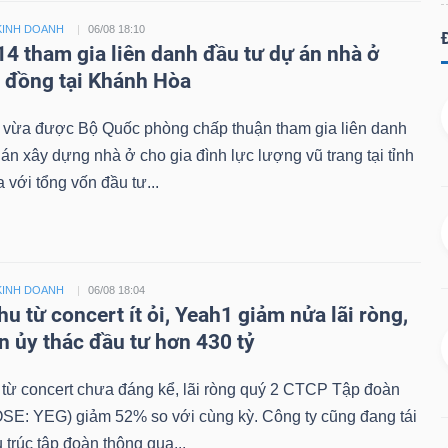
KINH DOANH
06/08 18:10
14 tham gia liên danh đầu tư dự án nhà ở
ỷ đồng tại Khánh Hòa
 vừa được Bộ Quốc phòng chấp thuận tham gia liên danh
án xây dựng nhà ở cho gia đình lực lượng vũ trang tại tỉnh
với tổng vốn đầu tư...
KINH DOANH
06/08 18:04
u từ concert ít ỏi, Yeah1 giảm nửa lãi ròng,
n ủy thác đầu tư hơn 430 tỷ
từ concert chưa đáng kể, lãi ròng quý 2 CTCP Tập đoàn
SE: YEG) giảm 52% so với cùng kỳ. Công ty cũng đang tái
 trúc tập đoàn thông qua...