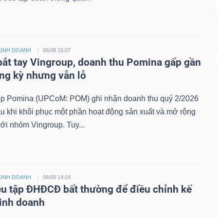
KINH DOANH
06/08 15:07
bắt tay Vingroup, doanh thu Pomina gấp gần
ùng kỳ nhưng vẫn lỗ
 Pomina (UPCoM: POM) ghi nhận doanh thu quý 2/2026
au khi khôi phục một phần hoạt động sản xuất và mở rộng
với nhóm Vingroup. Tuy...
KINH DOANH
06/08 14:14
ệu tập ĐHĐCĐ bất thường để điều chỉnh kế
inh doanh