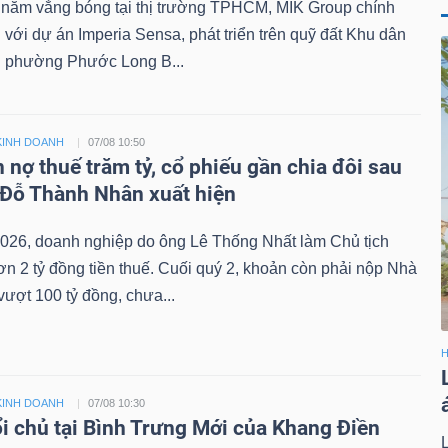
 năm vắng bóng tại thị trường TPHCM, MIK Group chính
ại với dự án Imperia Sensa, phát triển trên quỹ đất Khu dân
 phường Phước Long B...
KINH DOANH
07/08 10:50
 nợ thuế trăm tỷ, cổ phiếu gần chia đôi sau
 Đỗ Thành Nhân xuất hiện
026, doanh nghiệp do ông Lê Thống Nhất làm Chủ tịch
n 2 tỷ đồng tiền thuế. Cuối quý 2, khoản còn phải nộp Nhà
ượt 100 tỷ đồng, chưa...
H
KINH DOANH
07/08 10:30
i chủ tại Bình Trưng Mới của Khang Điền