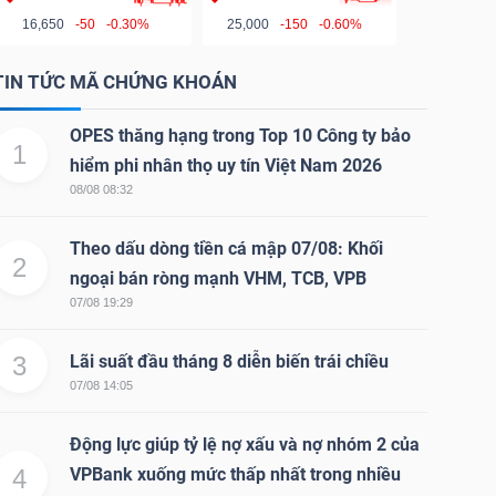
16,650
-50
-0.30%
25,000
-150
-0.60%
TIN TỨC MÃ CHỨNG KHOÁN
OPES thăng hạng trong Top 10 Công ty bảo
1
hiểm phi nhân thọ uy tín Việt Nam 2026
08/08 08:32
Theo dấu dòng tiền cá mập 07/08: Khối
2
ngoại bán ròng mạnh VHM, TCB, VPB
07/08 19:29
3
Lãi suất đầu tháng 8 diễn biến trái chiều
07/08 14:05
Động lực giúp tỷ lệ nợ xấu và nợ nhóm 2 của
4
VPBank xuống mức thấp nhất trong nhiều