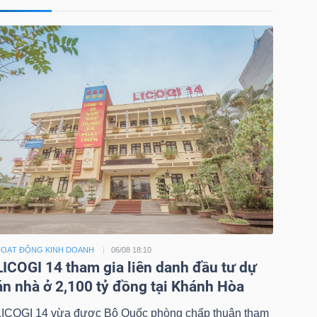
OẠT ĐỘNG KINH DOANH
06/08 18:10
LICOGI 14 tham gia liên danh đầu tư dự
án nhà ở 2,100 tỷ đồng tại Khánh Hòa
LICOGI 14 vừa được Bộ Quốc phòng chấp thuận tham