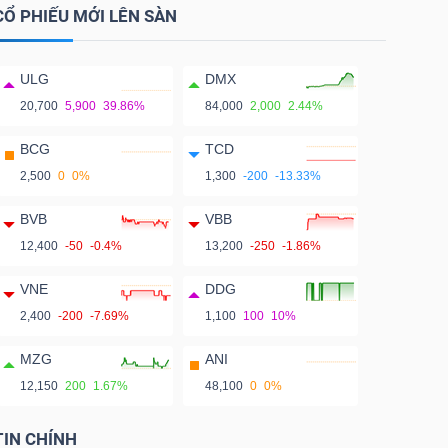
CỔ PHIẾU MỚI LÊN SÀN
ULG
DMX
20,700
5,900
39.86%
84,000
2,000
2.44%
BCG
TCD
2,500
0
0%
1,300
-200
-13.33%
BVB
VBB
12,400
-50
-0.4%
13,200
-250
-1.86%
VNE
DDG
2,400
-200
-7.69%
1,100
100
10%
MZG
ANI
12,150
200
1.67%
48,100
0
0%
TIN CHÍNH