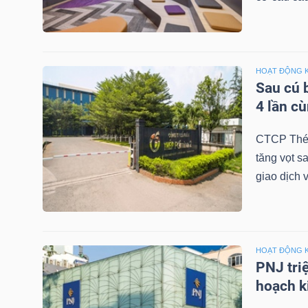
NGUYÊN
VẬT
LIỆU
HOẠT ĐỘNG 
Sau cú 
4 lần c
CÔNG
CTCP Thép
NGHIỆP
tăng vọt s
giao dịch 
TIÊU
HOẠT ĐỘNG 
DÙNG
PNJ tri
KHÔNG
hoạch k
THIẾT