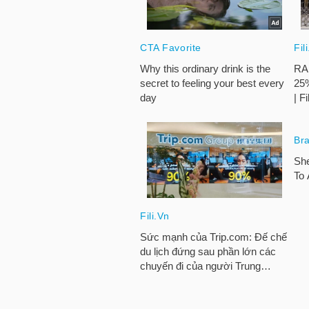
HÀNG
HÓA
KINH
TẾ
THẾ
GIỚI
ĐÔNG
DƯƠNG