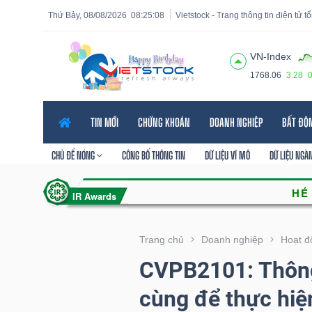
Thứ Bảy, 08/08/2026
08:25:10
Vietstock - Trang thông tin điện tử 
VN-Index
1768.06
3.28
Tất cả
Tính năng
Ngành
Mã chứng khoán
Lãnh
TIN MỚI
CHỨNG KHOÁN
DOANH NGHIỆP
BẤT ĐỘ
Tính
năng
CHỦ ĐỀ NÓNG
CÔNG BỐ THÔNG TIN
DỮ LIỆU VĨ MÔ
DỮ LIỆU NGÀ
(-)
VIETSTOCK
Trang chủ
Doanh nghiệp
Hoạt đ
CVPB2101: Thông
CHỨNG
cùng để thực hi
KHOÁN