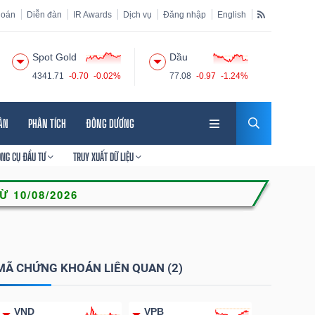
hoán
Diễn đàn
IR Awards
Dịch vụ
Đăng nhập
English
Spot Gold
Dầu
4341.71
-0.70
-0.02%
77.08
-0.97
-1.24%
HÂN
PHÂN TÍCH
ĐÔNG DƯƠNG
ÔNG CỤ ĐẦU TƯ
TRUY XUẤT DỮ LIỆU
MÃ CHỨNG KHOÁN LIÊN QUAN (2)
VND
VPB