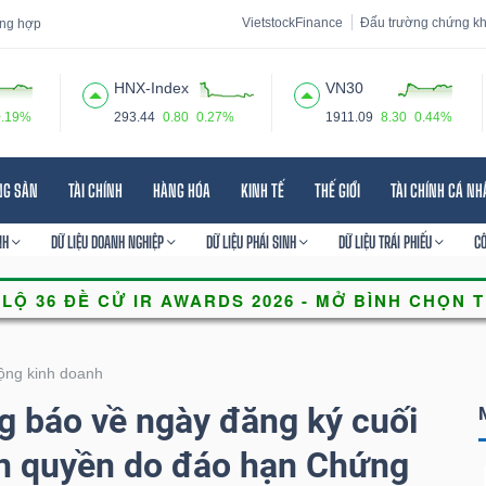
VietstockFinance
Đấu trường chứng k
tổng hợp
HNX-Index
VN30
0.19%
293.44
0.80
0.27%
1911.09
8.30
0.44%
 đạo
Tin tức
Báo cáo phân tích
Thuật ngữ
Dịch vụ
NG SẢN
TÀI CHÍNH
HÀNG HÓA
KINH TẾ
THẾ GIỚI
TÀI CHÍNH CÁ N
NH
DỮ LIỆU DOANH NGHIỆP
DỮ LIỆU PHÁI SINH
DỮ LIỆU TRÁI PHIẾU
C
ộng kinh doanh
 báo về ngày đăng ký cuối
ện quyền do đáo hạn Chứng