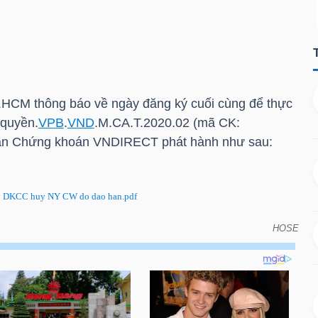
1
.HCM
thông báo về ngày đăng ký cuối cùng để thực
 quyền.
VPB
.
VND
.M.CA.T.2020.02 (mã CK:
hần Chứng khoán VNDIRECT phát hành như sau:
 DKCC huy NY CW do dao han.pdf
HOSE
đăng ký cuối cùng để thực hiện quyền do đáo hạn