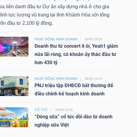
gia liên danh đầu tư Dự án xây dựng nhà ở cho gia
ình lực lượng vũ trang tại tỉnh Khánh Hòa với tổng
ốn đầu tư 2,100 tỷ đồng.
HOẠT ĐỘNG KINH DOANH
06/08 18:04
Doanh thu từ concert ít ỏi, Yeah1 giảm
nửa lãi ròng, có khoản ủy thác đầu tư
hơn 430 tỷ
HOẠT ĐỘNG KINH DOANH
06/08 14:14
PNJ triệu tập ĐHĐCĐ bất thường để
điều chỉnh kế hoạch kinh doanh
CỔ TỨC
06/08 13:02
“Dòng sữa” cổ tức dồi dào từ doanh
nghiệp sữa Việt