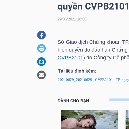
quyền CVPB210
29/06/2021 18:00
DOANH
NGHIỆP
Sở Giao dịch Chứng khoán
TP
hiện quyền do đáo hạn Chứng
BẤT
CVPB2101
) do Công ty Cổ p
ĐỘNG
SẢN
Tài liệu đính kèm:
20210629_20210629 - CVPB2101 - TB ngay
TÀI
CVPB2101: Thông báo về ngày 
CHÍNH
Chứng quyền CVPB2101