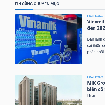
TIN CÙNG CHUYÊN MỤC
TÀI
HOẠT ĐỘNG 
CHÍNH
Vinamil
CÁ
đến 20
NHÂN
Ban lãnh đ
cải thiện 
phân phối t
PHÂN
TÍCH
VIETSTOCKFINANCE
HOẠT ĐỘNG 
MIK Gro
biến cô
VĨ
thái
MÔ