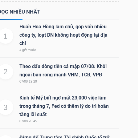
ĐỌC NHIỀU NHẤT
Huấn Hoa Hồng làm chủ, góp vốn nhiều
1
công ty, loạt DN không hoạt động tại địa
chỉ
4 giờ trước
Theo dấu dòng tiền cá mập 07/08: Khối
2
ngoại bán ròng mạnh VHM, TCB, VPB
07/08 19:29
Kinh tế Mỹ bất ngờ mất 23,000 việc làm
3
trong tháng 7, Fed có thêm lý do trì hoãn
tăng lãi suất
07/08 20:45
Đừng để Trung tâm Tài chính Quốc tế trở