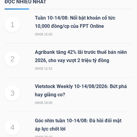
ĐỌC NHIỀU NHẤT
Tuần 10-14/08: Nổi bật khoản cổ tức
1
10,000 đồng/cp của FPT Online
09/08 15:00
Agribank tăng 42% lãi trước thuế bán niên
2
2026, cho vay vượt 2 triệu tỷ đồng
09/08 12:53
Vietstock Weekly 10-14/08/2026: Bứt phá
3
hay giằng co?
09/08 18:00
Góc nhìn tuần 10-14/08: Đà hồi đối mặt
4
áp lực chốt lời
09/08 20:32