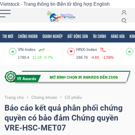
Vietstock - Trang thông tin điện tử tổng hợp
English
TIN MỚI
CHỨNG KHOÁN
DOANH NGHIỆP
BẤT ĐỘNG SẢN
TÀI CHÍNH
HÀNG HÓA
KIN
Tất cả
Tính năng
Ngành
Mã chứng khoán
Lãnh
VN-Index
HNX-Index
Tính
1780.4
12.34
0.7%
288.79
-4.65
-1.58%
năng
(-)
VIETSTOCK
Trang chủ
Chứng khoán
Cổ phiếu
Báo cáo kết quả phân phối chứng
quyền có bảo đảm Chứng quyền
CHỨNG
VRE-HSC-MET07
KHOÁN