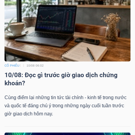
LIỆU
Ngành
(-)
VS-
SECTOR
CỔ PHIẾU
10/08 06:02
10/08: Đọc gì trước giờ giao dịch chứng
khoán?
NĂNG
Cùng điểm lại những tin tức tài chính - kinh tế trong nước
LƯỢNG
và quốc tế đáng chú ý trong những ngày cuối tuần trước
giờ giao dịch hôm nay.