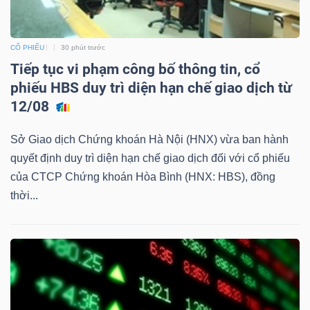
CỔ PHIẾU
30 phút trước
NGÀNH
Tiếp tục vi phạm công bố thông tin, cổ
phiếu HBS duy trì diện hạn chế giao dịch từ
12/08
DOANH
NGHIỆP
Sở Giao dịch Chứng khoán Hà Nội (HNX) vừa ban hành
quyết định duy trì diện hạn chế giao dịch đối với cổ phiếu
của CTCP Chứng khoán Hòa Bình (HNX: HBS), đồng
thời...
CỔ
PHIẾU
PHÁI
SINH