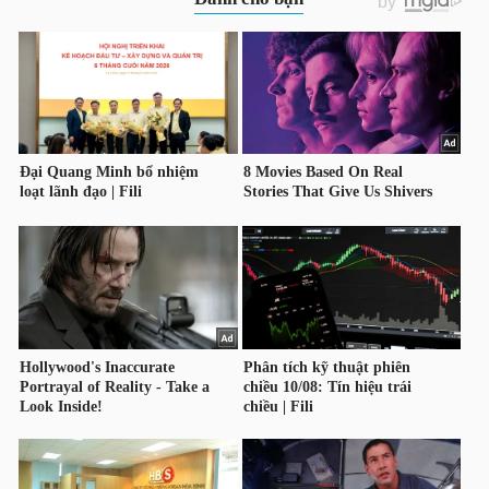
HÀNG
HÓA
KINH
TẾ
THẾ
GIỚI
ĐÔNG
DƯƠNG