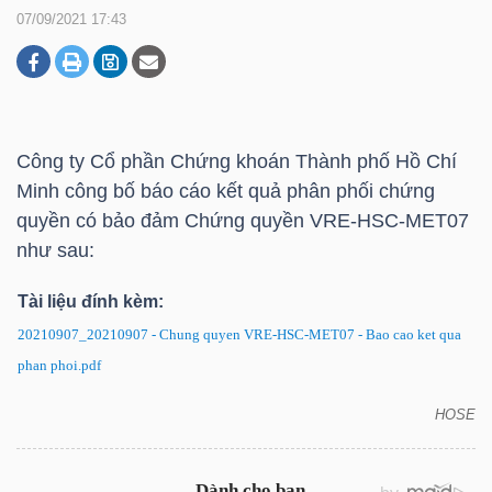
07/09/2021 17:43
DOANH
NGHIỆP
Công ty Cổ phần Chứng khoán Thành phố Hồ Chí
Minh công bố báo cáo kết quả phân phối chứng
BẤT
quyền có bảo đảm Chứng quyền VRE-HSC-MET07
ĐỘNG
như sau:
SẢN
Tài liệu đính kèm:
20210907_20210907 - Chung quyen VRE-HSC-MET07 - Bao cao ket qua
phan phoi.pdf
TÀI
CHÍNH
HOSE
Báo cáo kết quả phân phối chứng quyền có bảo
đảm Chứng quyền VRE-HSC-MET07