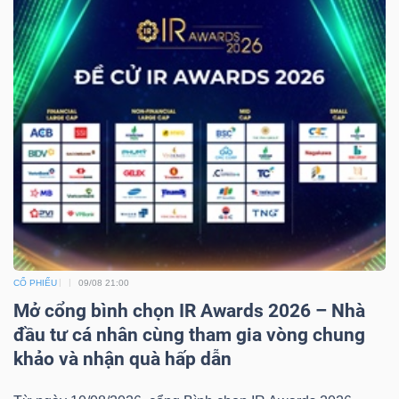
NGUYÊN
VẬT
LIỆU
CÔNG
NGHIỆP
CỔ PHIẾU
09/08 21:00
TIÊU
Mở cổng bình chọn IR Awards 2026 – Nhà
đầu tư cá nhân cùng tham gia vòng chung
DÙNG
khảo và nhận quà hấp dẫn
KHÔNG
THIẾT