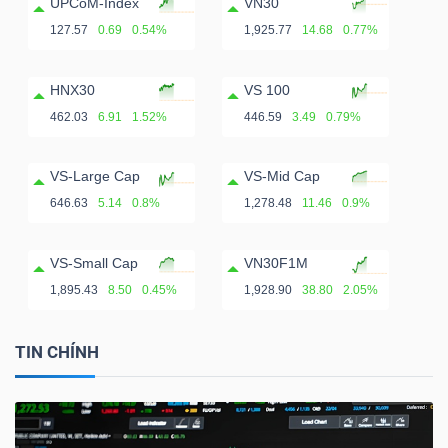
UPCoM-Index
VN30
127.57
0.69
0.54%
1,925.77
14.68
0.77%
HNX30
VS 100
462.03
6.91
1.52%
446.59
3.49
0.79%
VS-Large Cap
VS-Mid Cap
646.63
5.14
0.8%
1,278.48
11.46
0.9%
VS-Small Cap
VN30F1M
1,895.43
8.50
0.45%
1,928.90
38.80
2.05%
TIN CHÍNH