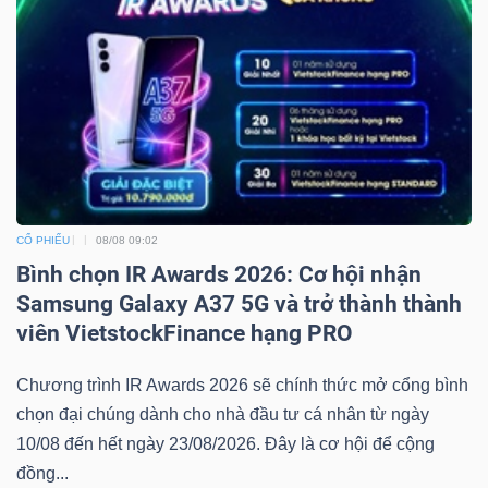
Bài
viết
của
tác
giả
(-)
CỔ PHIẾU
08/08 09:02
Báo
Bình chọn IR Awards 2026: Cơ hội nhận
cáo
Samsung Galaxy A37 5G và trở thành thành
phân
viên VietstockFinance hạng PRO
tích
(-)
Chương trình IR Awards 2026 sẽ chính thức mở cổng bình
chọn đại chúng dành cho nhà đầu tư cá nhân từ ngày
10/08 đến hết ngày 23/08/2026. Đây là cơ hội để cộng
Thuật
đồng...