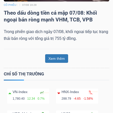
CỔ PHIẾU
07/08 19:29
Theo dấu dòng tiền cá mập 07/08: Khối
ngoại bán ròng mạnh VHM, TCB, VPB
Dữ
liệu
Trong phiên giao dịch ngày 07/08, khối ngoại tiếp tục trạng
tài
thái bán ròng với tổng giá trị 755 tỷ đồng.
chính
Xem thêm
CHỈ SỐ THỊ TRƯỜNG
VN-Index
HNX-Index
1,780.40
12.34
0.7%
288.79
-4.65
-1.58%