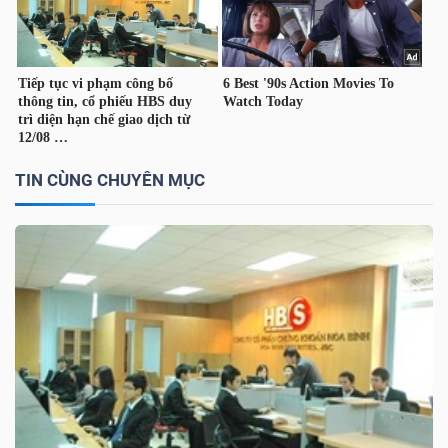
TÀI
CHÍNH
CÁ
NHÂN
TIN CÙNG CHUYÊN MỤC
PHÂN
TÍCH
VIETSTOCKFINANCE
VĨ
MÔ