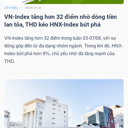
DỊCH
CỔ PHIẾU
08/08 20:30
VỤ
VN-Index tăng hơn 32 điểm nhờ dòng tiền
TRUYỀN
lan tỏa, THD kéo HNX-Index bứt phá
THÔNG
VN-Index tăng hơn 32 điểm trong tuần 03-07/08, với sự
đóng góp đến từ đa dạng nhóm ngành. Trong khi đó, HNX-
Index bứt phá hơn 8%, chủ yếu nhờ đà tăng mạnh của
TIỆN
THD.
ÍCH
BẤT
ĐỘNG
SẢN