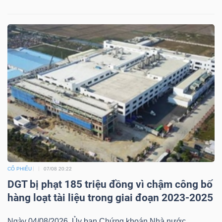
ngữ
(-)
Dịch
vụ
(-)
Đào
tạo
CỔ PHIẾU
07/08 20:22
DGT bị phạt 185 triệu đồng vì chậm công bố
Sách
hàng loạt tài liệu trong giai đoạn 2023-2025
tài
chính
Ngày 04/08/2026, Ủy ban Chứng khoán Nhà nước