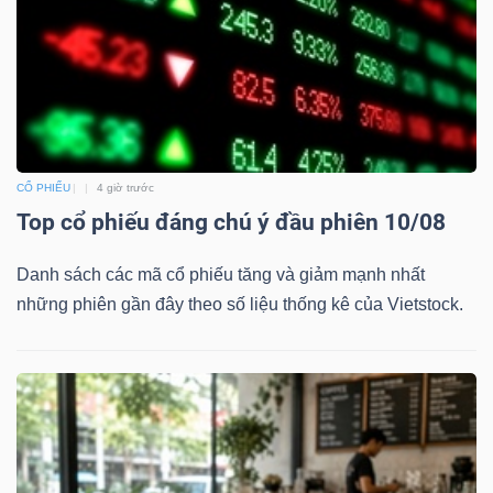
TRÁI
PHIẾU
CỔ PHIẾU
4 giờ trước
Top cổ phiếu đáng chú ý đầu phiên 10/08
CÔNG
CỤ
Danh sách các mã cổ phiếu tăng và giảm mạnh nhất
ĐẦU
những phiên gần đây theo số liệu thống kê của Vietstock.
TƯ
TRUY
XUẤT
DỮ