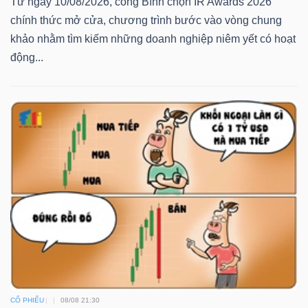
Từ ngày 10/08/2026, cổng Bình chọn IR Awards 2026
YẾU
chính thức mở cửa, chương trình bước vào vòng chung
khảo nhằm tìm kiếm những doanh nghiệp niêm yết có hoạt
động...
TIÊU
DÙNG
THIẾT
YẾU
CHĂM
SÓC
SỨC
KHỎE
CỔ PHIẾU
08/08 21:30