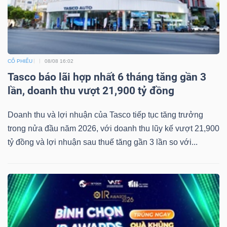
Mã
chứng
khoán
(-)
CỔ PHIẾU
08/08 16:02
Tasco báo lãi hợp nhất 6 tháng tăng gần 3
Tất cả
Cổ phiếu
Chỉ số
Chứng chỉ quỹ
Chứng 
lần, doanh thu vượt 21,900 tỷ đồng
Lãnh
Doanh thu và lợi nhuận của Tasco tiếp tục tăng trưởng
đạo
trong nửa đầu năm 2026, với doanh thu lũy kế vượt 21,900
(-)
tỷ đồng và lợi nhuận sau thuế tăng gần 3 lần so với...
Tất cả
Người nội bộ
Người liên quan
Cổ đông lớn
Tin
tức
(-)