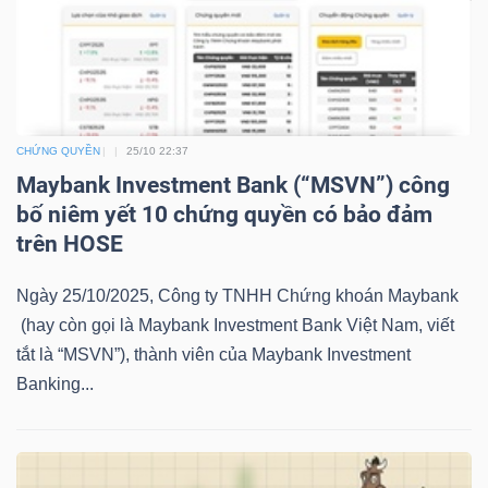
LIỆU
Ngành
(-)
CHỨNG QUYỀN
25/10 22:37
VS-
Maybank Investment Bank (“MSVN”) công
SECTOR
bố niêm yết 10 chứng quyền có bảo đảm
trên HOSE
Ngày 25/10/2025, Công ty TNHH Chứng khoán Maybank
(hay còn gọi là Maybank Investment Bank Việt Nam, viết
NĂNG
tắt là “MSVN”), thành viên của Maybank Investment
LƯỢNG
Banking...