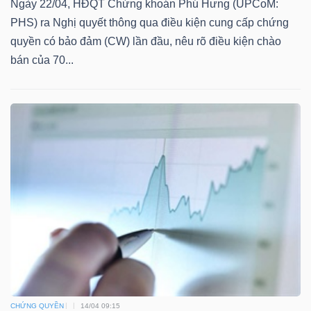
Ngày 22/04, HĐQT Chứng khoán Phú Hưng (UPCoM:
PHS) ra Nghị quyết thông qua điều kiện cung cấp chứng
quyền có bảo đảm (CW) lần đầu, nêu rõ điều kiện chào
bán của 70...
TÀI
CHÍNH
CÔNG
NGHỆ
THÔNG
TIN
CHỨNG QUYỀN
14/04 09:15