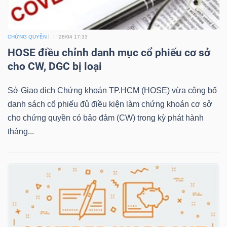
NGÀNH
CHỨNG QUYỀN
28/04 17:33
HOSE điều chỉnh danh mục cổ phiếu cơ sở
cho CW, DGC bị loại
DOANH
Sở Giao dịch Chứng khoán TP.HCM (HOSE) vừa công bố
NGHIỆP
danh sách cổ phiếu đủ điều kiện làm chứng khoán cơ sở
cho chứng quyền có bảo đảm (CW) trong kỳ phát hành
tháng...
CỔ
PHIẾU
PHÁI
SINH