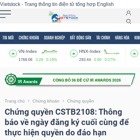
Vietstock - Trang thông tin điện tử tổng hợp
English
TIN MỚI
CHỨNG KHOÁN
DOANH NGHIỆP
BẤT ĐỘNG SẢN
TÀI CHÍNH
HÀNG HÓA
KIN
Tất cả
Tính năng
Ngành
Mã chứng khoán
Lãnh
VN-Index
HNX-Index
Tính
1768.06
3.28
0.19%
293.44
0.80
0.27%
năng
(-)
VIETSTOCK
Trang chủ
Chứng khoán
Chứng quyền
Chứng quyền CSTB2108: Thông
báo về ngày đăng ký cuối cùng để
CHỨNG
thực hiện quyền do đáo hạn
KHOÁN