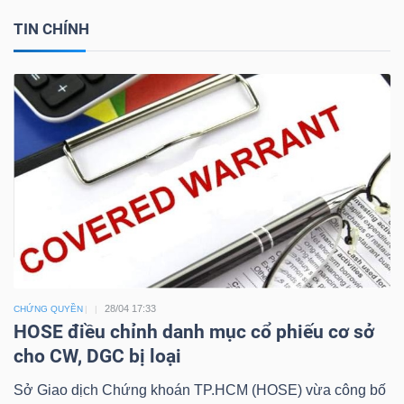
TIN CHÍNH
Công
cụ
đầu
tư
Truyền
28/04 17:33
CHỨNG QUYỀN
thông
HOSE điều chỉnh danh mục cổ phiếu cơ sở
tài
cho CW, DGC bị loại
chính
Sở Giao dịch Chứng khoán TP.HCM (HOSE) vừa công bố