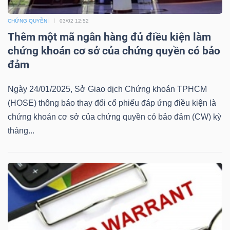
Mã
CHỨNG QUYỀN
03/02 12:52
chứng
Thêm một mã ngân hàng đủ điều kiện làm
khoán
chứng khoán cơ sở của chứng quyền có bảo
(-)
đảm
Tất cả
Cổ phiếu
Chỉ số
Chứng chỉ quỹ
Chứng 
Ngày 24/01/2025, Sở Giao dịch Chứng khoán TPHCM
(HOSE) thông báo thay đổi cổ phiếu đáp ứng điều kiện là
Lãnh
chứng khoán cơ sở của chứng quyền có bảo đảm (CW) kỳ
đạo
tháng...
(-)
Tất cả
Người nội bộ
Người liên quan
Cổ đông lớn
Tin
tức
(-)