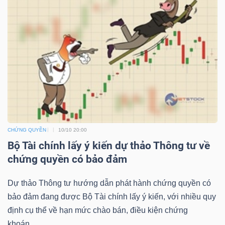
NGUYÊN
VẬT
LIỆU
CÔNG
NGHIỆP
CHỨNG QUYỀN
10/10 20:00
Bộ Tài chính lấy ý kiến dự thảo Thông tư về
chứng quyền có bảo đảm
TIÊU
Dự thảo Thông tư hướng dẫn phát hành chứng quyền có
DÙNG
bảo đảm đang được Bộ Tài chính lấy ý kiến, với nhiều quy
KHÔNG
định cụ thể về hạn mức chào bán, điều kiện chứng
THIẾT
khoán...