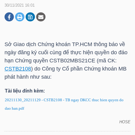
30/11/2021 16:01
DOANH
NGHIỆP
Sở Giao dịch Chứng khoán
TP.HCM
thông báo về
ngày đăng ký cuối cùng để thực hiện quyền do đáo
BẤT
hạn Chứng quyền CSTB02MBS21CE (mã CK:
ĐỘNG
CSTB2108
) do Công ty Cổ phần Chứng khoán MB
SẢN
phát hành như sau:
Tài liệu đính kèm:
20211130_20211129 - CSTB2108 - TB ngay DKCC thuc hien quyen do
TÀI
dao han.pdf
CHÍNH
HOSE
Chứng quyền CSTB2108: Thông báo về ngày đăng