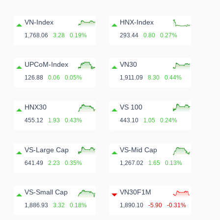
ngữ
(-)
VN-Index
HNX-Index
1,768.06
3.28
0.19%
293.44
0.80
0.27%
Dịch
vụ
UPCoM-Index
VN30
(-)
126.88
0.06
0.05%
1,911.09
8.30
0.44%
HNX30
VS 100
Đào
455.12
1.93
0.43%
443.10
1.05
0.24%
tạo
VS-Large Cap
VS-Mid Cap
641.49
2.23
0.35%
1,267.02
1.65
0.13%
Sách
VS-Small Cap
VN30F1M
tài
1,886.93
3.32
0.18%
1,890.10
-5.90
-0.31%
chính