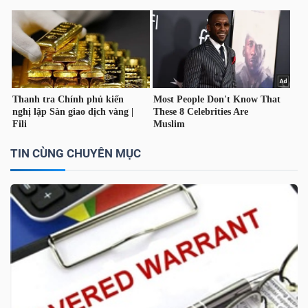
TÀI
CHÍNH
CÁ
NHÂN
TIN CÙNG CHUYÊN MỤC
PHÂN
TÍCH
VIETSTOCKFINANCE
VĨ
MÔ