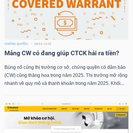
TRÁI
PHIẾU
CHỨNG QUYỀN
04/12 13:02
Mảng CW có đang giúp CTCK hái ra tiền?
CÔNG
Bùng nổ cùng thị trường cơ sở, chứng quyền có đảm bảo
CỤ
(CW) cũng thăng hoa trong năm 2025. Thị trường mở rộng
ĐẦU
nhanh về quy mô và thanh khoản trong năm 2025. Khối...
TƯ
TRUY
XUẤT
DỮ