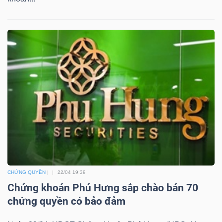
YẾU
TIÊU
DÙNG
THIẾT
YẾU
CHĂM
CHỨNG QUYỀN
22/04 19:39
SÓC
Chứng khoán Phú Hưng sắp chào bán 70
SỨC
chứng quyền có bảo đảm
KHỎE