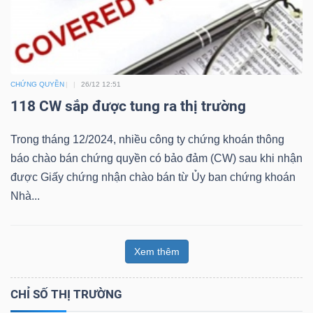
Bài
viết
của
tác
CHỨNG QUYỀN
26/12 12:51
giả
118 CW sắp được tung ra thị trường
(-)
Trong tháng 12/2024, nhiều công ty chứng khoán thông
báo chào bán chứng quyền có bảo đảm (CW) sau khi nhận
Báo
được Giấy chứng nhận chào bán từ Ủy ban chứng khoán
cáo
Nhà...
phân
tích
(-)
Xem thêm
CHỈ SỐ THỊ TRƯỜNG
Thuật