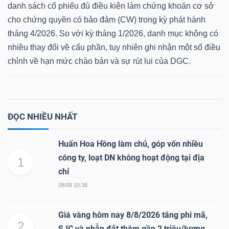
danh sách cổ phiếu đủ điều kiện làm chứng khoán cơ sở
cho chứng quyền có bảo đảm (CW) trong kỳ phát hành
tháng 4/2026. So với kỳ tháng 1/2026, danh mục không có
Dữ
nhiều thay đổi về cấu phần, tuy nhiên ghi nhận một số điều
chỉnh về hạn mức chào bán và sự rút lui của DGC.
liệu
tài
chính
ĐỌC NHIỀU NHẤT
Huấn Hoa Hồng làm chủ, góp vốn nhiều
công ty, loạt DN không hoạt động tại địa
1
chỉ
08/08 10:38
Giá vàng hôm nay 8/8/2026 tăng phi mã,
2
SJC và nhẫn đắt thêm gần 2 triệu/lượng