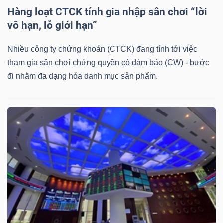
DỊCH
Hàng loạt CTCK tính gia nhập sân chơi “lời
VỤ
vô hạn, lỗ giới hạn”
TRUYỀN
THÔNG
Nhiều công ty chứng khoán (CTCK) đang tính tới việc
tham gia sân chơi chứng quyền có đảm bảo (CW) - bước
đi nhằm đa dạng hóa danh mục sản phẩm.
TIỆN
ÍCH
BẤT
ĐỘNG
SẢN