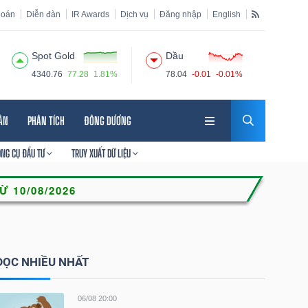
hoán
Diễn đàn
IR Awards
Dịch vụ
Đăng nhập
English
Spot Gold
Dầu
4340.76
77.28
1.81%
78.04
-0.01
-0.01%
HÂN
PHÂN TÍCH
ĐÔNG DƯƠNG
ÔNG CỤ ĐẦU TƯ
TRUY XUẤT DỮ LIỆU
ĐỌC NHIỀU NHẤT
06/08 20:00