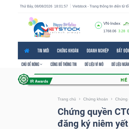
Thứ Bảy, 08/08/2026
18:01:58
Vietstock - Trang thông tin điện tử 
VN-Index
1768.06
3.28
Tất cả
Tính năng
Ngành
Mã chứng khoán
Lãnh
TIN MỚI
CHỨNG KHOÁN
DOANH NGHIỆP
BẤT ĐỘ
Tính
năng
CHỦ ĐỀ NÓNG
CÔNG BỐ THÔNG TIN
DỮ LIỆU VĨ MÔ
DỮ LIỆU NGÀ
(-)
VIETSTOCK
Trang chủ
Chứng khoán
Chứng 
Chứng quyền CTC
CHỨNG
đăng ký niêm yế
KHOÁN