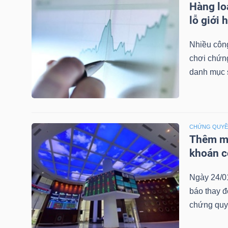
Hàng lo
LIỆU
lỗ giới 
Ngành
Nhiều công
(-)
chơi chứn
danh mục 
VS-
SECTOR
CHỨNG QUY
Thêm mộ
khoán c
NĂNG
LƯỢNG
Ngày 24/0
báo thay đ
chứng quy