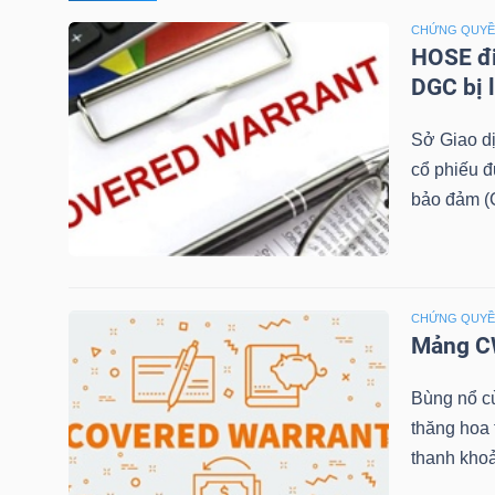
CHỨNG QUY
TÀI
HOSE đi
CHÍNH
DGC bị 
CÁ
Sở Giao d
NHÂN
cổ phiếu 
bảo đảm (C
PHÂN
TÍCH
VIETSTOCKFINANCE
CHỨNG QUY
Mảng CW
Bùng nổ c
thăng hoa
VĨ
thanh khoả
MÔ