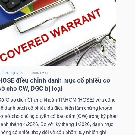
CHỨNG QUYỀN
28/04 17:33
HOSE điều chỉnh danh mục cổ phiếu cơ
sở cho CW, DGC bị loại
Sở Giao dịch Chứng khoán TP.HCM (HOSE) vừa công
bố danh sách cổ phiếu đủ điều kiện làm chứng khoán
cơ sở cho chứng quyền có bảo đảm (CW) trong kỳ phát
hành tháng 4/2026. So với kỳ tháng 1/2026, danh mục
hông có nhiều thay đổi về cấu phần, tuy nhiên ghi