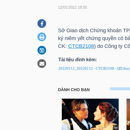
12/01/2022 18:05
DOANH
NGHIỆP
Sở Giao dịch Chứng khoán
TP
ký niêm yết chứng quyền có 
CK:
CTCB2108
) do Công ty C
BẤT
Tài liệu đính kèm:
ĐỘNG
20220112_20220112 - CTCB2108 - QD thay d
SẢN
Chứng quyền CTCB2108: Quyết 
bảo đảm
TÀI
CHÍNH