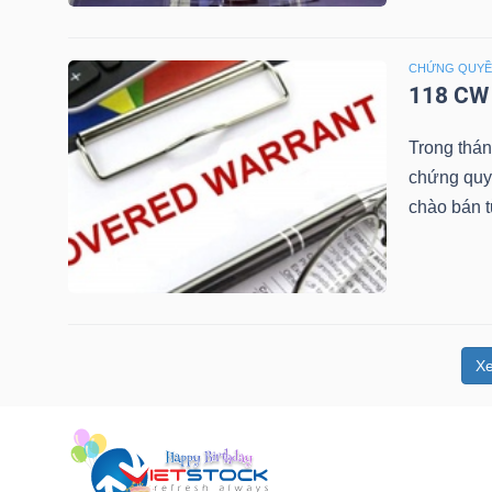
NGUYÊN
VẬT
CHỨNG QUY
LIỆU
118 CW 
Trong thá
chứng quy
chào bán 
CÔNG
NGHIỆP
X
TIÊU
DÙNG
KHÔNG
THIẾT