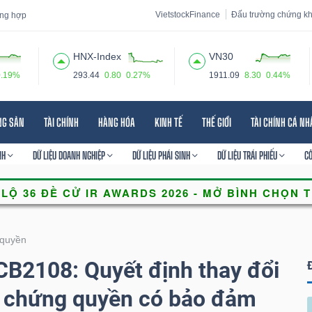
VietstockFinance
Đấu trường chứng k
tổng hợp
HNX-Index
VN30
0.19%
293.44
0.80
0.27%
1911.09
8.30
0.44%
 đạo
Tin tức
Báo cáo phân tích
Thuật ngữ
Dịch vụ
NG SẢN
TÀI CHÍNH
HÀNG HÓA
KINH TẾ
THẾ GIỚI
TÀI CHÍNH CÁ N
NH
DỮ LIỆU DOANH NGHIỆP
DỮ LIỆU PHÁI SINH
DỮ LIỆU TRÁI PHIẾU
C
quyền
B2108: Quyết định thay đổi
t chứng quyền có bảo đảm