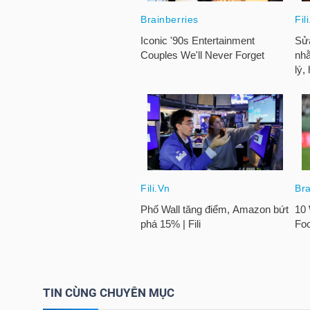
HÀNG
HÓA
KINH
TẾ
THẾ
GIỚI
ĐÔNG
DƯƠNG
TIN CÙNG CHUYÊN MỤC