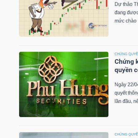
Dự thảo T
đang được 
mức chào b
TRÁI
PHIẾU
CHỨNG QUY
Chứng k
CÔNG
quyền 
CỤ
ĐẦU
Ngày 22/0
TƯ
quyết thô
lần đầu, n
TRUY
XUẤT
DỮ
CHỨNG QUY