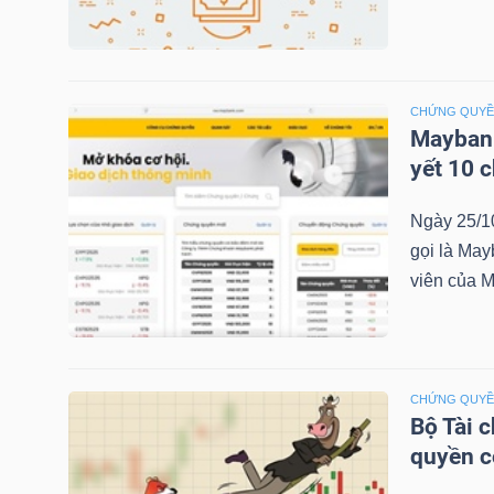
NGÀNH
CHỨNG QUY
Maybank
yết 10 
DOANH
NGHIỆP
Ngày 25/1
gọi là May
viên của M
CỔ
PHIẾU
CHỨNG QUY
Bộ Tài 
PHÁI
quyền 
SINH