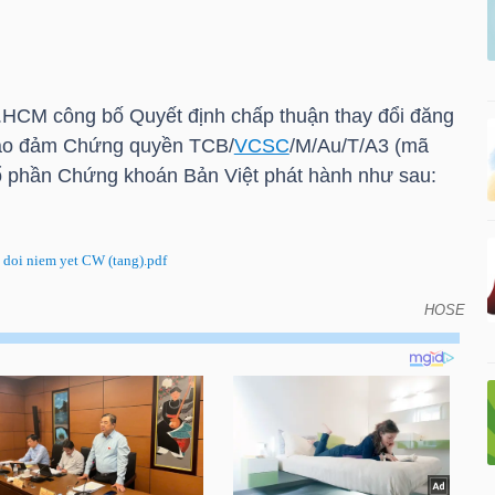
.HCM
công bố Quyết định chấp thuận thay đổi đăng
bảo đảm Chứng quyền TCB/
VCSC
/M/Au/T/A3 (mã
ổ phần Chứng khoán Bản Việt phát hành như sau:
oi niem yet CW (tang).pdf
HOSE
định thay đổi đăng ký niêm yết chứng quyền có