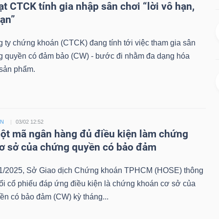
ạt CTCK tính gia nhập sân chơi “lời vô hạn,
hạn”
 ty chứng khoán (CTCK) đang tính tới việc tham gia sân
g quyền có đảm bảo (CW) - bước đi nhằm đa dạng hóa
sản phẩm.
ỀN
03/02 12:52
t mã ngân hàng đủ điều kiện làm chứng
ơ sở của chứng quyền có bảo đảm
1/2025, Sở Giao dịch Chứng khoán TPHCM (HOSE) thông
ổi cổ phiếu đáp ứng điều kiện là chứng khoán cơ sở của
ền có bảo đảm (CW) kỳ tháng...