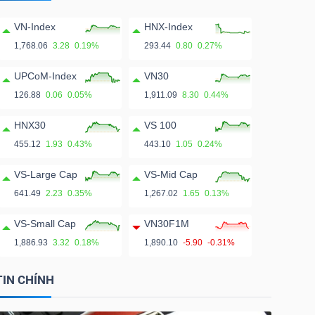
VN-Index
HNX-Index
1,768.06
3.28
0.19%
293.44
0.80
0.27%
UPCoM-Index
VN30
126.88
0.06
0.05%
1,911.09
8.30
0.44%
HNX30
VS 100
455.12
1.93
0.43%
443.10
1.05
0.24%
VS-Large Cap
VS-Mid Cap
641.49
2.23
0.35%
1,267.02
1.65
0.13%
VS-Small Cap
VN30F1M
1,886.93
3.32
0.18%
1,890.10
-5.90
-0.31%
TIN CHÍNH