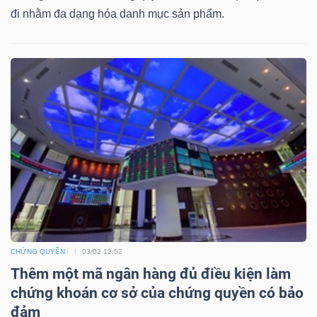
DỊCH
đi nhằm đa dạng hóa danh mục sản phẩm.
VỤ
TRUYỀN
THÔNG
TIỆN
ÍCH
CHỨNG QUYỀN
03/02 12:52
BẤT
Thêm một mã ngân hàng đủ điều kiện làm
ĐỘNG
chứng khoán cơ sở của chứng quyền có bảo
SẢN
đảm