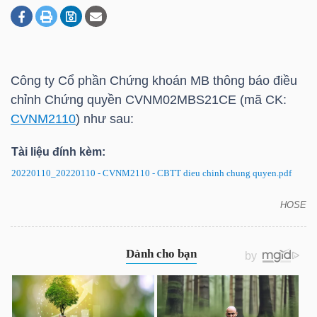
DOANH
NGHIỆP
Công ty Cổ phần Chứng khoán MB thông báo điều
chỉnh Chứng quyền CVNM02MBS21CE (mã CK:
CVNM2110
) như sau:
BẤT
Tài liệu đính kèm:
ĐỘNG
SẢN
20220110_20220110 - CVNM2110 - CBTT dieu chinh chung quyen.pdf
HOSE
Chứng quyền CVNM2110: Thông báo điều chỉnh
chứng quyền
TÀI
CHÍNH