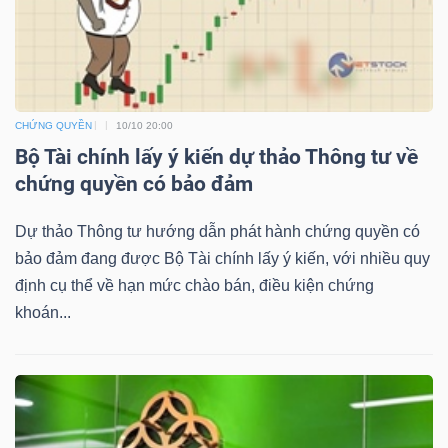
NGUYÊN
VẬT
LIỆU
CHỨNG QUYỀN
10/10 20:00
Bộ Tài chính lấy ý kiến dự thảo Thông tư về
chứng quyền có bảo đảm
CÔNG
NGHIỆP
Dự thảo Thông tư hướng dẫn phát hành chứng quyền có
bảo đảm đang được Bộ Tài chính lấy ý kiến, với nhiều quy
định cụ thể về hạn mức chào bán, điều kiện chứng
khoán...
TIÊU
DÙNG
KHÔNG
THIẾT