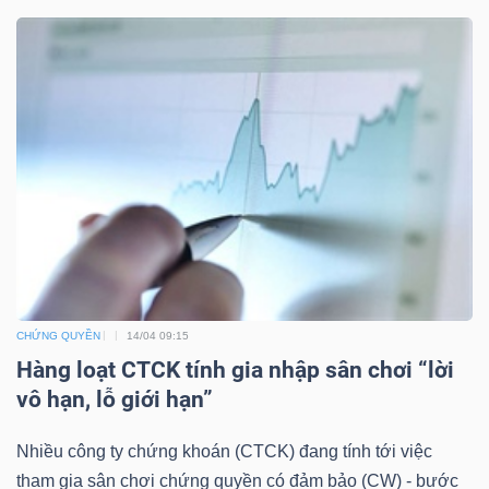
TÀI
CHÍNH
CÔNG
NGHỆ
THÔNG
CHỨNG QUYỀN
14/04 09:15
TIN
Hàng loạt CTCK tính gia nhập sân chơi “lời
vô hạn, lỗ giới hạn”
Nhiều công ty chứng khoán (CTCK) đang tính tới việc
tham gia sân chơi chứng quyền có đảm bảo (CW) - bước