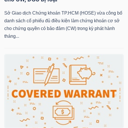
Sở Giao dịch Chứng khoán TP.HCM (HOSE) vừa công bố
danh sách cổ phiếu đủ điều kiện làm chứng khoán cơ sở
NGÀNH
cho chứng quyền có bảo đảm (CW) trong kỳ phát hành
tháng...
DOANH
NGHIỆP
CỔ
PHIẾU
PHÁI
SINH