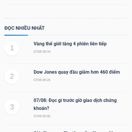
Dữ
ĐỌC NHIỀU NHẤT
liệu
Vàng thế giới tăng 4 phiên liên tiếp
tài
1
chính
07/08 08:34
Dow Jones quay đầu giảm hơn 460 điểm
2
07/08 08:26
07/08: Đọc gì trước giờ giao dịch chứng
3
khoán?
07/08 06:00