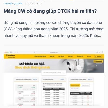
CHỨNG QUYỀN
04/12 13:02
Mảng CW có đang giúp CTCK hái ra tiền?
TRÁI
Bùng nổ cùng thị trường cơ sở, chứng quyền có đảm bảo
PHIẾU
(CW) cũng thăng hoa trong năm 2025. Thị trường mở rộng
nhanh về quy mô và thanh khoản trong năm 2025. Khối...
CÔNG
CỤ
ĐẦU
TƯ
TRUY
XUẤT
DỮ