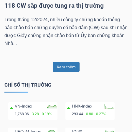
118 CW sắp được tung ra thị trường
Bài
viết
Trong tháng 12/2024, nhiều công ty chứng khoán thông
của
báo chào bán chứng quyền có bảo đảm (CW) sau khi nhận
tác
được Giấy chứng nhận chào bán từ Ủy ban chứng khoán
giả
Nhà...
(-)
Xem thêm
Báo
cáo
CHỈ SỐ THỊ TRƯỜNG
phân
tích
(-)
VN-Index
HNX-Index
1,768.06
3.28
0.19%
293.44
0.80
0.27%
Thuật
UPCoM-Index
VN30