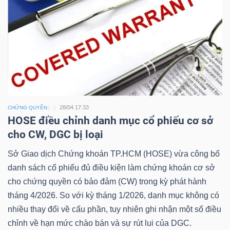
Công
cụ
đầu
tư
28/04 17:33
CHỨNG QUYỀN
HOSE điều chỉnh danh mục cổ phiếu cơ sở
cho CW, DGC bị loại
Sở Giao dịch Chứng khoán TP.HCM (HOSE) vừa công bố
danh sách cổ phiếu đủ điều kiện làm chứng khoán cơ sở
Truyền
cho chứng quyền có bảo đảm (CW) trong kỳ phát hành
thông
tháng 4/2026. So với kỳ tháng 1/2026, danh mục không có
tài
nhiều thay đổi về cấu phần, tuy nhiên ghi nhận một số điều
chính
chỉnh về hạn mức chào bán và sự rút lui của DGC.