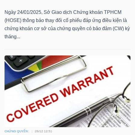
Mã
Ngày 24/01/2025, Sở Giao dịch Chứng khoán TPHCM
chứng
(HOSE) thông báo thay đổi cổ phiếu đáp ứng điều kiện là
khoán
chứng khoán cơ sở của chứng quyền có bảo đảm (CW) kỳ
(-)
tháng...
Tất cả
Cổ phiếu
Chỉ số
Chứng chỉ quỹ
Chứng 
Lãnh
đạo
(-)
Tất cả
Người nội bộ
Người liên quan
Cổ đông lớn
Tin
tức
(-)
CHỨNG QUYỀN
26/12 12:51