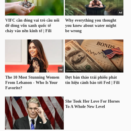
HÀNG
HÓA
KINH
TẾ
THẾ
GIỚI
ĐÔNG
DƯƠNG