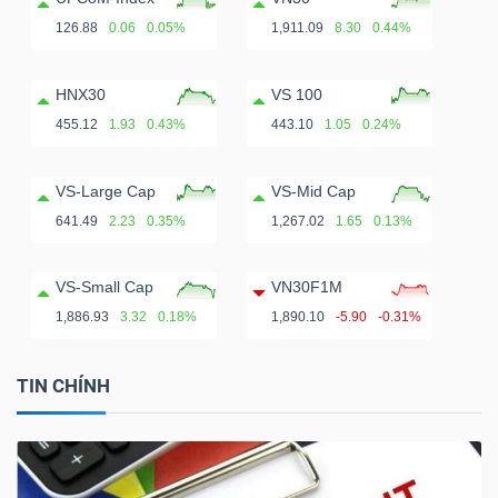
ngữ
(-)
126.88
0.06
0.05%
1,911.09
8.30
0.44%
HNX30
VS 100
Dịch
455.12
1.93
0.43%
443.10
1.05
0.24%
vụ
(-)
VS-Large Cap
VS-Mid Cap
641.49
2.23
0.35%
1,267.02
1.65
0.13%
Đào
VS-Small Cap
VN30F1M
tạo
1,886.93
3.32
0.18%
1,890.10
-5.90
-0.31%
TIN CHÍNH
Sách
tài
chính