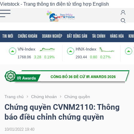
Vietstock - Trang thông tin điện tử tổng hợp
English
TIN MỚI
CHỨNG KHOÁN
DOANH NGHIỆP
BẤT ĐỘNG SẢN
TÀI CHÍNH
HÀNG HÓA
KIN
Tất cả
Tính năng
Ngành
Mã chứng khoán
Lãnh
VN-Index
HNX-Index
Tính
1768.06
3.28
0.19%
293.44
0.80
0.27%
năng
(-)
VIETSTOCK
Trang chủ
Chứng khoán
Chứng quyền
Chứng quyền CVNM2110: Thông
báo điều chỉnh chứng quyền
CHỨNG
KHOÁN
10/01/2022 19:40