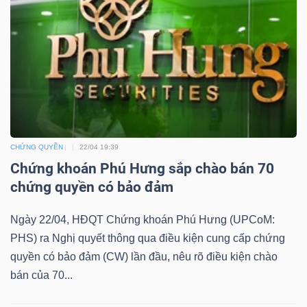
YẾU
TIÊU
DÙNG
THIẾT
YẾU
CHỨNG QUYỀN
22/04 19:39
Chứng khoán Phú Hưng sắp chào bán 70
chứng quyền có bảo đảm
Ngày 22/04, HĐQT Chứng khoán Phú Hưng (UPCoM:
CHĂM
PHS) ra Nghị quyết thông qua điều kiện cung cấp chứng
SÓC
quyền có bảo đảm (CW) lần đầu, nêu rõ điều kiện chào
SỨC
bán của 70...
KHỎE