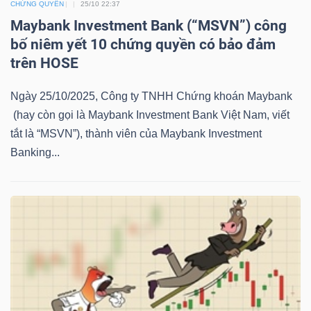
CHỨNG QUYỀN
25/10 22:37
LIỆU
Maybank Investment Bank (“MSVN”) công
bố niêm yết 10 chứng quyền có bảo đảm
Ngành
trên HOSE
(-)
Ngày 25/10/2025, Công ty TNHH Chứng khoán Maybank
VS-
(hay còn gọi là Maybank Investment Bank Việt Nam, viết
SECTOR
tắt là “MSVN”), thành viên của Maybank Investment
Banking...
NĂNG
LƯỢNG