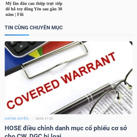
TÀI
CHÍNH
TIN CÙNG CHUYÊN MỤC
CÁ
NHÂN
PHÂN
TÍCH
VIETSTOCKFINANCE
CHỨNG QUYỀN
28/04 17:33
VĨ
HOSE điều chỉnh danh mục cổ phiếu cơ sở
MÔ
cho CW, DGC bị loại