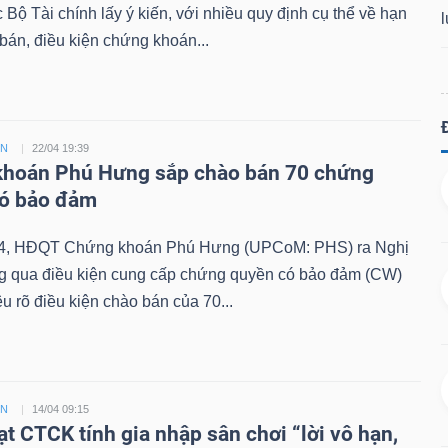
Bộ Tài chính lấy ý kiến, với nhiều quy định cụ thể về hạn
án, điều kiện chứng khoán...
ỀN
22/04 19:39
hoán Phú Hưng sắp chào bán 70 chứng
có bảo đảm
4, HĐQT Chứng khoán Phú Hưng (UPCoM: PHS) ra Nghị
ng qua điều kiện cung cấp chứng quyền có bảo đảm (CW)
êu rõ điều kiện chào bán của 70...
ỀN
14/04 09:15
ạt CTCK tính gia nhập sân chơi “lời vô hạn,