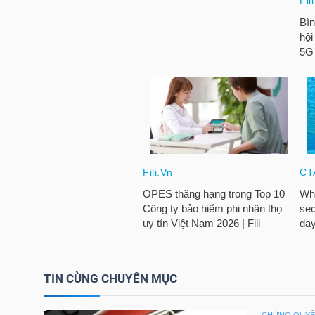
HÀNG
HÓA
KINH
TẾ
THẾ
GIỚI
ĐÔNG
TIN CÙNG CHUYÊN MỤC
DƯƠNG