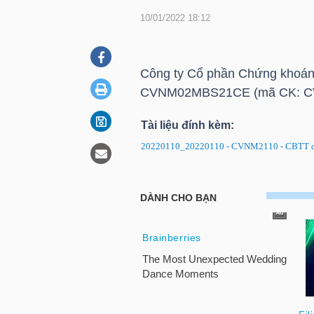
10/01/2022 18:12
DOANH
NGHIỆP
Công ty Cổ phần Chứng khoán
CVNM02MBS21CE
(mã CK: C
Tài liệu đính kèm:
BẤT
20220110_20220110 - CVNM2110 - CBTT di
ĐỘNG
SẢN
CVNM2110: Thông báo điều c
TÀI
CHÍNH