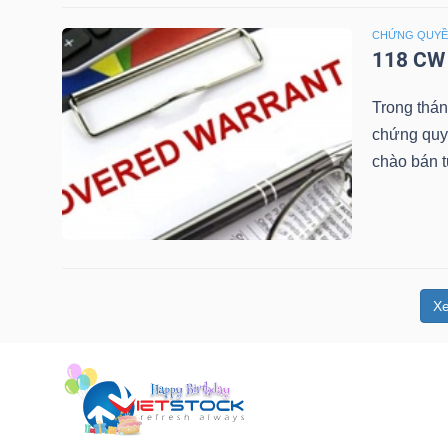
NGUYÊN
CHỨNG QUY
VẬT
118 CW 
LIỆU
Trong thá
chứng quy
chào bán 
CÔNG
NGHIỆP
X
TIÊU
DÙNG
KHÔNG
THIẾT