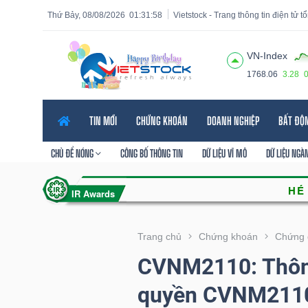
Thứ Bảy, 08/08/2026
01:31:59
Vietstock - Trang thông tin điện tử 
VN-Index
1768.06
3.28
Tất cả
Tính năng
Ngành
Mã chứng khoán
Lãnh
TIN MỚI
CHỨNG KHOÁN
DOANH NGHIỆP
BẤT ĐỘ
Tính
năng
CHỦ ĐỀ NÓNG
CÔNG BỐ THÔNG TIN
DỮ LIỆU VĨ MÔ
DỮ LIỆU NGÀ
(-)
VIETSTOCK
Trang chủ
Chứng khoán
Chứng 
CVNM2110: Thôn
CHỨNG
quyền CVNM211
KHOÁN