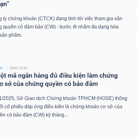
hạn”
 ty chứng khoán (CTCK) đang tính tới việc tham gia sân
g quyền có đảm bảo (CW) - bước đi nhằm đa dạng hóa
sản phẩm.
ỀN
03/02 12:52
t mã ngân hàng đủ điều kiện làm chứng
ơ sở của chứng quyền có bảo đảm
1/2025, Sở Giao dịch Chứng khoán TPHCM (HOSE) thông
ổi cổ phiếu đáp ứng điều kiện là chứng khoán cơ sở của
ền có bảo đảm (CW) kỳ tháng...