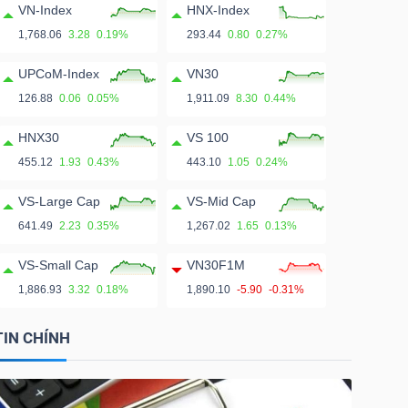
VN-Index
HNX-Index
1,768.06
3.28
0.19%
293.44
0.80
0.27%
UPCoM-Index
VN30
126.88
0.06
0.05%
1,911.09
8.30
0.44%
HNX30
VS 100
455.12
1.93
0.43%
443.10
1.05
0.24%
VS-Large Cap
VS-Mid Cap
641.49
2.23
0.35%
1,267.02
1.65
0.13%
VS-Small Cap
VN30F1M
1,886.93
3.32
0.18%
1,890.10
-5.90
-0.31%
TIN CHÍNH