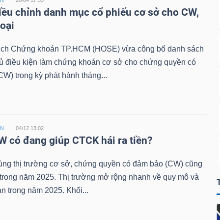
ỀN
28/04 17:33
ều chỉnh danh mục cổ phiếu cơ sở cho CW,
loại
ịch Chứng khoán TP.HCM (HOSE) vừa công bố danh sách
đủ điều kiện làm chứng khoán cơ sở cho chứng quyền có
W) trong kỳ phát hành tháng...
ỀN
04/12 13:02
 có đang giúp CTCK hái ra tiền?
ùng thị trường cơ sở, chứng quyền có đảm bảo (CW) cũng
 trong năm 2025. Thị trường mở rộng nhanh về quy mô và
n trong năm 2025. Khối...