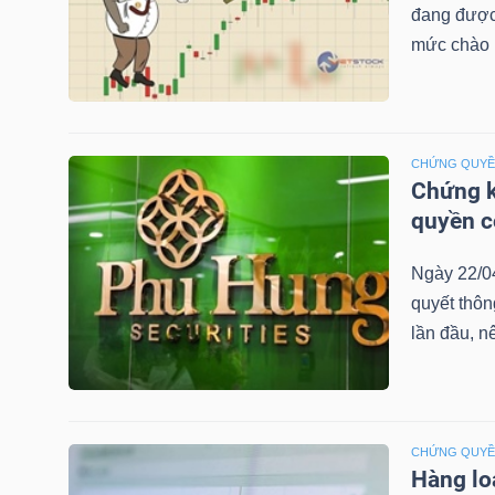
đang được 
mức chào b
TRÁI
PHIẾU
CHỨNG QUY
Chứng k
quyền 
CÔNG
CỤ
Ngày 22/0
ĐẦU
quyết thô
TƯ
lần đầu, n
TRUY
XUẤT
CHỨNG QUY
Hàng lo
DỮ