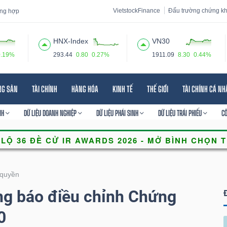
VietstockFinance
Đấu trường chứng k
tổng hợp
HNX-Index
VN30
0.19%
293.44
0.80
0.27%
1911.09
8.30
0.44%
 đạo
Tin tức
Báo cáo phân tích
Thuật ngữ
Dịch vụ
NG SẢN
TÀI CHÍNH
HÀNG HÓA
KINH TẾ
THẾ GIỚI
TÀI CHÍNH CÁ N
NH
DỮ LIỆU DOANH NGHIỆP
DỮ LIỆU PHÁI SINH
DỮ LIỆU TRÁI PHIẾU
C
quyền
g báo điều chỉnh Chứng
0