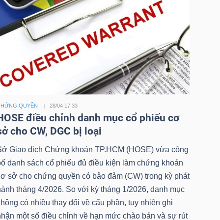
CHỨNG QUYỀN
28/04 17:33
HOSE điều chỉnh danh mục cổ phiếu cơ
sở cho CW, DGC bị loại
Sở Giao dịch Chứng khoán TP.HCM (HOSE) vừa công
bố danh sách cổ phiếu đủ điều kiện làm chứng khoán
cơ sở cho chứng quyền có bảo đảm (CW) trong kỳ phát
hành tháng 4/2026. So với kỳ tháng 1/2026, danh mục
hông có nhiều thay đổi về cấu phần, tuy nhiên ghi
nhận một số điều chỉnh về hạn mức chào bán và sự rút