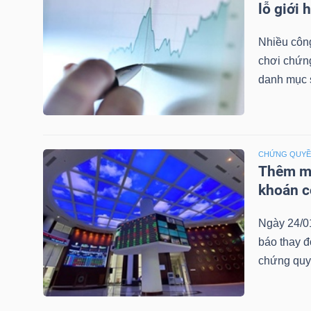
lỗ giới 
LIỆU
Nhiều công
Ngành
chơi chứn
(-)
danh mục 
VS-
SECTOR
CHỨNG QUY
Thêm mộ
khoán c
NĂNG
Ngày 24/0
LƯỢNG
báo thay đ
chứng quy