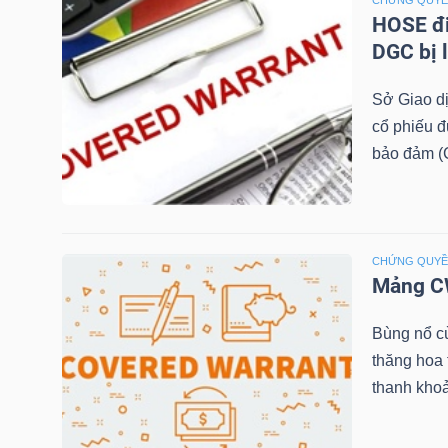
CHỨNG QUY
HOSE đi
TÀI
DGC bị 
CHÍNH
Sở Giao d
CÁ
cổ phiếu 
NHÂN
bảo đảm (C
PHÂN
TÍCH
CHỨNG QUY
Mảng CW
VIETSTOCKFINANCE
Bùng nổ c
thăng hoa
thanh khoả
VĨ
MÔ