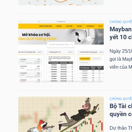
NGÀNH
CHỨNG QUY
Maybank
yết 10 
DOANH
Ngày 25/1
NGHIỆP
gọi là May
viên của M
CỔ
PHIẾU
CHỨNG QUY
Bộ Tài 
quyền 
PHÁI
Dự thảo T
SINH