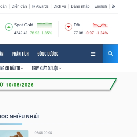
hoán
Diễn đàn
IR Awards
Dịch vụ
Đăng nhập
English
Spot Gold
Dầu
4342.41
78.93
1.85%
77.08
-0.97
-1.24%
HÂN
PHÂN TÍCH
ĐÔNG DƯƠNG
ÔNG CỤ ĐẦU TƯ
TRUY XUẤT DỮ LIỆU
ĐỌC NHIỀU NHẤT
06/08 20:00