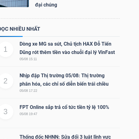
đại chúng
ĐỌC NHIỀU NHẤT
Dòng xe MG sa sút, Chủ tịch HAX Đỗ Tiến
1
Dũng rót thêm tiền vào chuỗi đại lý VinFast
05/08 15:11
Nhịp đập Thị trường 05/08: Thị trường
2
phân hóa, các chỉ số diễn biến trái chiều
05/08 17:22
FPT Online sắp trả cổ tức tiền tỷ lệ 100%
3
05/08 19:47
Thống đốc NHNN: Sửa đổi 3 luật lĩnh vực