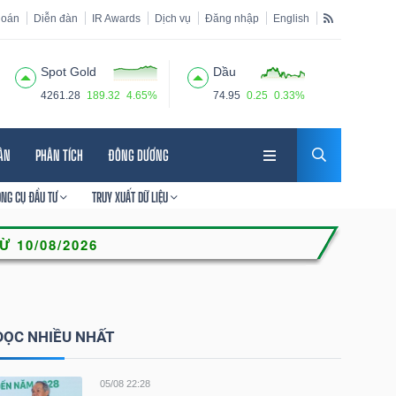
hoán
Diễn đàn
IR Awards
Dịch vụ
Đăng nhập
English
Spot Gold
Dầu
4261.28
189.32
4.65%
74.95
0.25
0.33%
HÂN
PHÂN TÍCH
ĐÔNG DƯƠNG
ÔNG CỤ ĐẦU TƯ
TRUY XUẤT DỮ LIỆU
ĐỌC NHIỀU NHẤT
05/08 22:28