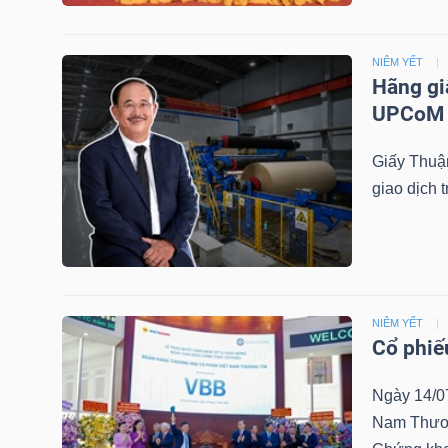
NGUYÊN
VẬT
NIÊM YẾT
LIỆU
Hãng gi
UPCoM
Giấy Thuận
giao dịch 
CÔNG
NGHIỆP
NIÊM YẾT
TIÊU
Cổ phiế
DÙNG
Ngày 14/0
KHÔNG
Nam Thương
THIẾT