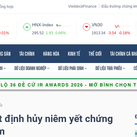
VietstockFinance
Đấu trường chứng k
 tổng hợp
HNX-Index
VN30
0.01%
295.52
1.93
0.66%
1913.34
-3.54
-0.18%
 đạo
Tin tức
Báo cáo phân tích
Thuật ngữ
Dịch vụ
NG SẢN
TÀI CHÍNH
HÀNG HÓA
KINH TẾ
THẾ GIỚI
TÀI CHÍNH CÁ N
NH
DỮ LIỆU DOANH NGHIỆP
DỮ LIỆU PHÁI SINH
DỮ LIỆU TRÁI PHIẾU
C
ết
 định hủy niêm yết chứng
m