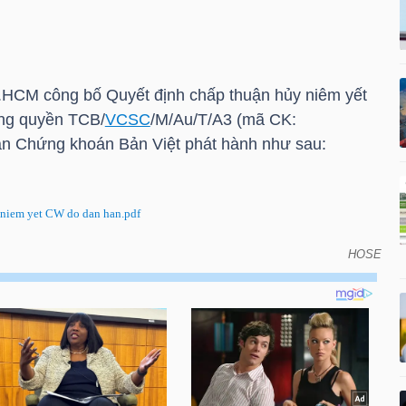
.HCM
công bố Quyết định chấp thuận hủy niêm yết
ng quyền TCB/
VCSC
/M/Au/T/A3 (mã CK:
ần Chứng khoán Bản Việt phát hành như sau:
iem yet CW do dan han.pdf
HOSE
êm yết chứng quyền có bảo đảm