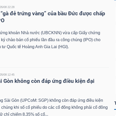
05/08 22:28
 “gà đẻ trứng vàng” của bầu Đức được chấp
PO
hứng khoán Nhà nước (UBCKNN) vừa cấp Giấy chứng
ký chào bán cổ phiếu lần đầu ra công chúng (IPO) cho
tư Quốc tế Hoàng Anh Gia Lai (HGI).
05/08 12:45
i Gòn không còn đáp ứng điều kiện đại
 Sài Gòn (UPCoM: SGP) không còn đáp ứng điều kiện
i chúng khi số cổ phiếu do các cổ đông không phải cổ đông
ữ chỉ chiếm 8.35% số cổ...