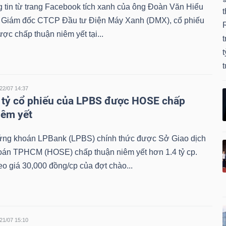
 tin từ trang Facebook tích xanh của ông Đoàn Văn Hiểu
t
 Giám đốc CTCP Đầu tư Điện Máy Xanh (DMX), cổ phiếu
c chấp thuận niêm yết tại...
t
t
t
22/07 14:37
 tỷ cổ phiếu của LPBS được HOSE chấp
iêm yết
g khoán LPBank (LPBS) chính thức được Sở Giao dịch
án TPHCM (HOSE) chấp thuận niêm yết hơn 1.4 tỷ cp.
eo giá 30,000 đồng/cp của đợt chào...
21/07 15:10