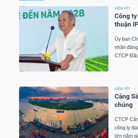
NIÊM YẾT
TÀI
Công ty
CHÍNH
thuận I
CÁ
Ủy ban C
NHÂN
nhận đăng 
CTCP Đầu 
PHÂN
TÍCH
VIETSTOCKFINANCE
NIÊM YẾT
Cảng Sà
chúng
CTCP Cảng
VĨ
công ty đạ
MÔ
lớn nắm gi