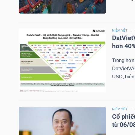
NGÀNH
NIÊM YẾT
DatViet
hơn 40%
DOANH
NGHIỆP
Trong hơn 
DatVietVAC
USD, biên 
CỔ
PHIẾU
NIÊM YẾT
Cổ phiế
PHÁI
từ 06/0
SINH