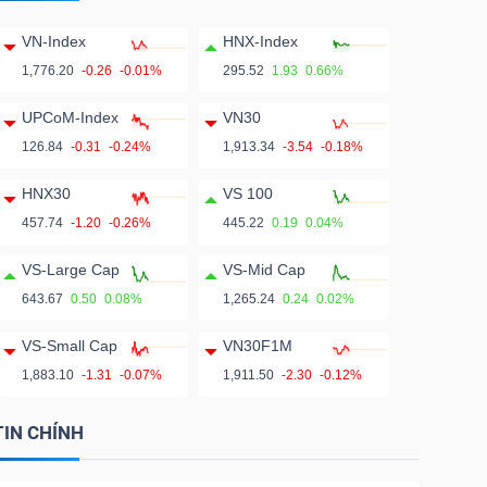
VN-Index
HNX-Index
1,776.20
-0.26
-0.01%
295.52
1.93
0.66%
UPCoM-Index
VN30
126.84
-0.31
-0.24%
1,913.34
-3.54
-0.18%
HNX30
VS 100
457.74
-1.20
-0.26%
445.22
0.19
0.04%
VS-Large Cap
VS-Mid Cap
643.67
0.50
0.08%
1,265.24
0.24
0.02%
VS-Small Cap
VN30F1M
1,883.10
-1.31
-0.07%
1,911.50
-2.30
-0.12%
TIN CHÍNH