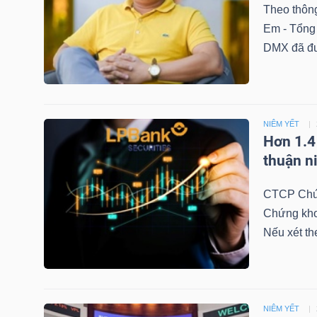
Theo thông
Em - Tổng
DMX đã đượ
TRÁI
PHIẾU
NIÊM YẾT
Hơn 1.4
CÔNG
thuận n
CỤ
ĐẦU
CTCP Chứn
TƯ
Chứng kho
Nếu xét th
TRUY
XUẤT
DỮ
NIÊM YẾT