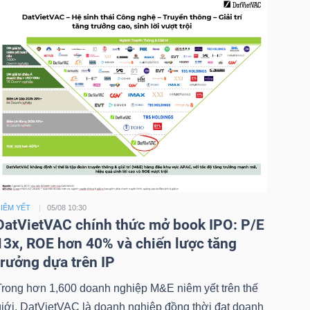
IÊM YẾT
05/08 10:30
DatVietVAC chính thức mở book IPO: P/E
13x, ROE hơn 40% và chiến lược tăng
trưởng dựa trên IP
Trong hơn 1,600 doanh nghiệp M&E niêm yết trên thế
giới, DatVietVAC là doanh nghiệp đồng thời đạt doanh