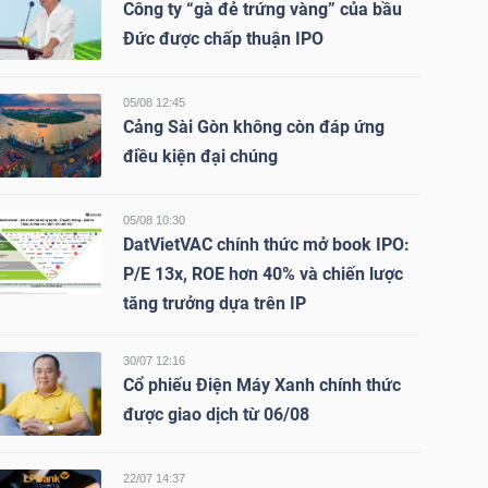
Công ty “gà đẻ trứng vàng” của bầu
Đức được chấp thuận IPO
05/08 12:45
Cảng Sài Gòn không còn đáp ứng
điều kiện đại chúng
05/08 10:30
DatVietVAC chính thức mở book IPO:
P/E 13x, ROE hơn 40% và chiến lược
tăng trưởng dựa trên IP
30/07 12:16
Cổ phiếu Điện Máy Xanh chính thức
được giao dịch từ 06/08
22/07 14:37