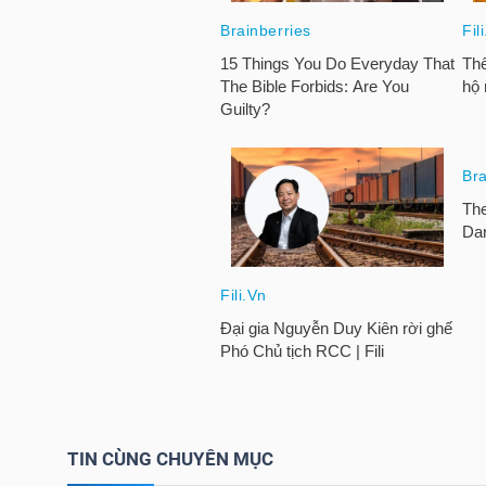
HÀNG
HÓA
KINH
TẾ
THẾ
GIỚI
ĐÔNG
DƯƠNG
TIN CÙNG CHUYÊN MỤC