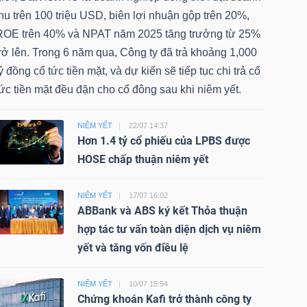
hu trên 100 triệu USD, biên lợi nhuận gộp trên 20%,
ROE trên 40% và NPAT năm 2025 tăng trưởng từ 25%
rở lên. Trong 6 năm qua, Công ty đã trả khoảng 1,000
ỷ đồng cổ tức tiền mặt, và dự kiến sẽ tiếp tục chi trả cổ
ức tiền mặt đều đặn cho cổ đông sau khi niêm yết.
NIÊM YẾT
22/07 14:37
Hơn 1.4 tỷ cổ phiếu của LPBS được
HOSE chấp thuận niêm yết
NIÊM YẾT
17/07 16:02
ABBank và ABS ký kết Thỏa thuận
hợp tác tư vấn toàn diện dịch vụ niêm
yết và tăng vốn điều lệ
NIÊM YẾT
10/07 15:54
Chứng khoán Kafi trở thành công ty