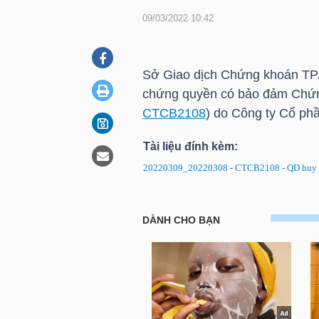
09/03/2022 10:42
DOANH
NGHIỆP
Sở Giao dịch Chứng khoán
TP
chứng quyền có bảo đảm Chứ
CTCB2108
) do Công ty Cổ ph
BẤT
Tài liệu đính kèm:
ĐỘNG
20220309_20220308 - CTCB2108 - QD huy n
SẢN
CTCB2108: Quyết định hủy ni
TÀI
CHÍNH