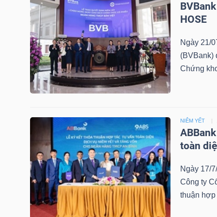
BVBank 
LIỆU
HOSE
Ngành
Ngày 21/0
(-)
(BVBank) đ
Chứng kh
VS-
SECTOR
NIÊM YẾT
ABBank 
toàn diệ
NĂNG
LƯỢNG
Ngày 17/7
Công ty C
thuận hợp 