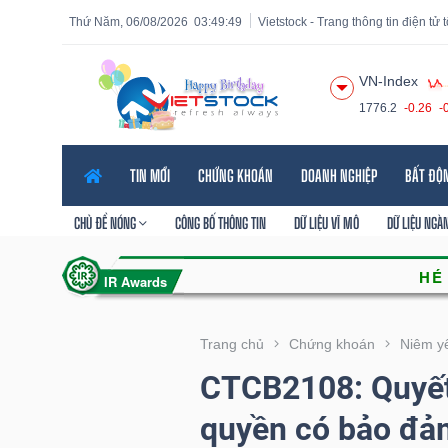
Thứ Năm, 06/08/2026
03:49:51
Vietstock - Trang thông tin điện tử
VN-Index
1776.2
-0.26
-
Tất cả
Tính năng
Ngành
Mã chứng khoán
Lãnh
TIN MỚI
CHỨNG KHOÁN
DOANH NGHIỆP
BẤT ĐỘ
Tính
năng
CHỦ ĐỀ NÓNG
CÔNG BỐ THÔNG TIN
DỮ LIỆU VĨ MÔ
DỮ LIỆU NGÀ
(-)
VIETSTOCK
Trang chủ
Chứng khoán
Niêm y
CTCB2108: Quyết
CHỨNG
quyền có bảo đả
KHOÁN