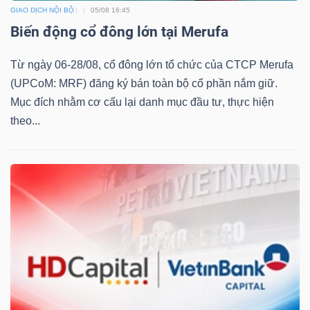
GIAO DỊCH NỘI BỘ
05/08 16:45
Biến động cổ đông lớn tại Merufa
Từ ngày 06-28/08, cổ đông lớn tổ chức của CTCP Merufa
TÀI
(UPCoM: MRF) đăng ký bán toàn bộ cổ phần nắm giữ.
CHÍNH
Mục đích nhằm cơ cấu lại danh mục đầu tư, thực hiện
theo...
CÔNG
NGHỆ
THÔNG
TIN