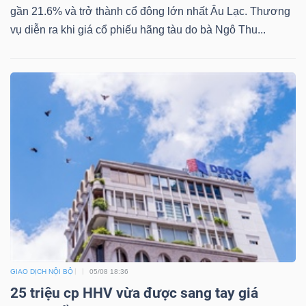
NGUYÊN
gần 21.6% và trở thành cổ đông lớn nhất Âu Lạc. Thương
vụ diễn ra khi giá cổ phiếu hãng tàu do bà Ngô Thu...
VẬT
LIỆU
CÔNG
NGHIỆP
TIÊU
DÙNG
GIAO DỊCH NỘI BỘ
05/08 18:36
KHÔNG
25 triệu cp HHV vừa được sang tay giá
THIẾT