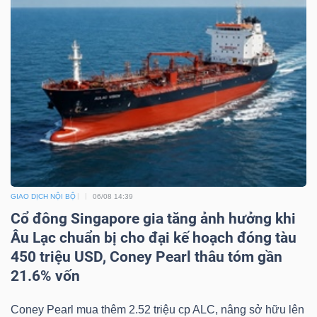
LIỆU
Ngành
(-)
VS-
SECTOR
GIAO DỊCH NỘI BỘ
06/08 14:39
Cổ đông Singapore gia tăng ảnh hưởng khi
NĂNG
Âu Lạc chuẩn bị cho đại kế hoạch đóng tàu
LƯỢNG
450 triệu USD, Coney Pearl thâu tóm gần
21.6% vốn
Coney Pearl mua thêm 2.52 triệu cp ALC, nâng sở hữu lên