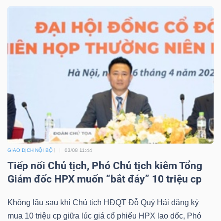
ngữ
(-)
Dịch
vụ
(-)
Đào
tạo
GIAO DỊCH NỘI BỘ
03/08 11:44
Tiếp nối Chủ tịch, Phó Chủ tịch kiêm Tổng
Giám đốc HPX muốn “bắt đáy” 10 triệu cp
Sách
Không lâu sau khi Chủ tịch HĐQT Đỗ Quý Hải đăng ký
tài
mua 10 triệu cp giữa lúc giá cổ phiếu HPX lao dốc, Phó
chính