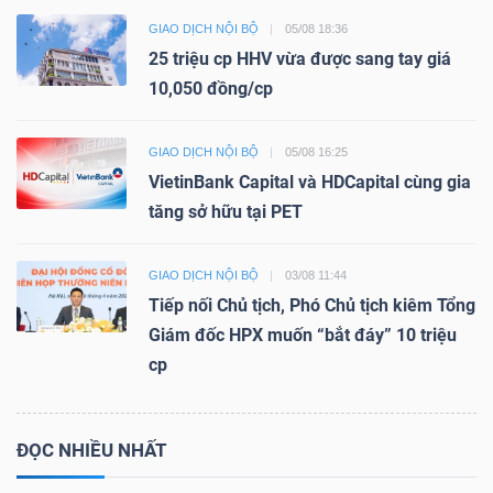
GIAO DỊCH NỘI BỘ
05/08 18:36
25 triệu cp HHV vừa được sang tay giá
10,050 đồng/cp
GIAO DỊCH NỘI BỘ
05/08 16:25
VietinBank Capital và HDCapital cùng gia
tăng sở hữu tại PET
GIAO DỊCH NỘI BỘ
03/08 11:44
Tiếp nối Chủ tịch, Phó Chủ tịch kiêm Tổng
Giám đốc HPX muốn “bắt đáy” 10 triệu
cp
ĐỌC NHIỀU NHẤT