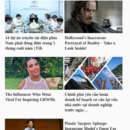
HÀNG
HÓA
KINH
TẾ
THẾ
GIỚI
ĐÔNG
DƯƠNG