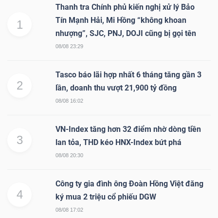
Thanh tra Chính phủ kiến nghị xử lý Bảo
Tín Mạnh Hải, Mi Hồng “không khoan
1
nhượng”, SJC, PNJ, DOJI cũng bị gọi tên
08/08 23:29
Tasco báo lãi hợp nhất 6 tháng tăng gần 3
2
lần, doanh thu vượt 21,900 tỷ đồng
08/08 16:02
VN-Index tăng hơn 32 điểm nhờ dòng tiền
3
lan tỏa, THD kéo HNX-Index bứt phá
08/08 20:30
Công ty gia đình ông Đoàn Hồng Việt đăng
4
ký mua 2 triệu cổ phiếu DGW
08/08 17:02