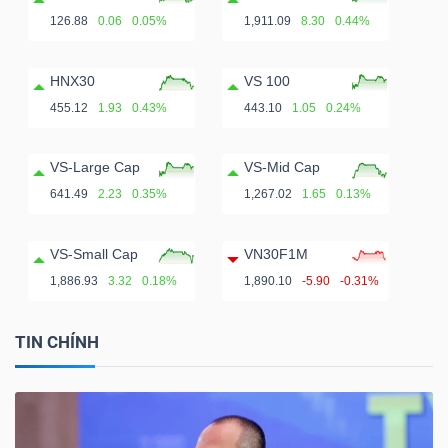
126.88
0.06
0.05%
1,911.09
8.30
0.44%
HNX30
VS 100
455.12
1.93
0.43%
443.10
1.05
0.24%
VS-Large Cap
VS-Mid Cap
641.49
2.23
0.35%
1,267.02
1.65
0.13%
VS-Small Cap
VN30F1M
1,886.93
3.32
0.18%
1,890.10
-5.90
-0.31%
TIN CHÍNH