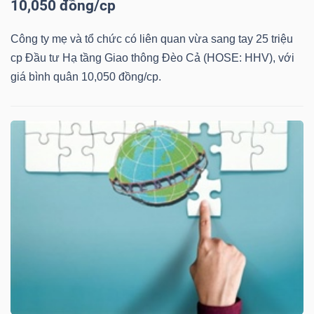
10,050 đồng/cp
YẾU
Công ty mẹ và tổ chức có liên quan vừa sang tay 25 triệu
cp Đầu tư Hạ tầng Giao thông Đèo Cả (HOSE: HHV), với
giá bình quân 10,050 đồng/cp.
TIÊU
DÙNG
THIẾT
YẾU
CHĂM
SÓC
SỨC
KHỎE