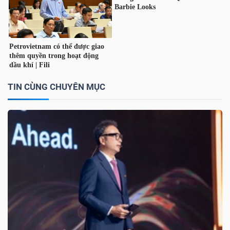
TÀI
CHÍNH
CÁ
NHÂN
TIN CÙNG CHUYÊN MỤC
PHÂN
TÍCH
VIETSTOCKFINANCE
VĨ
MÔ