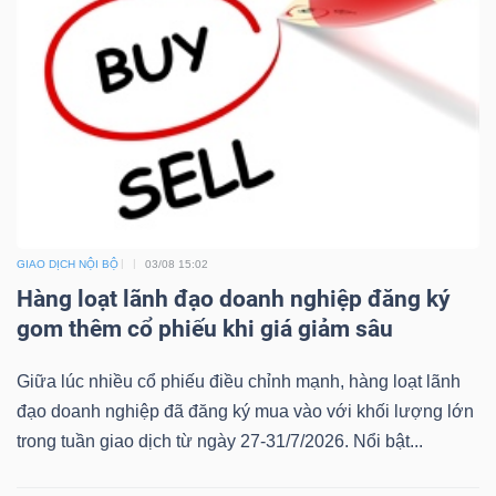
Bài
viết
của
tác
giả
(-)
GIAO DỊCH NỘI BỘ
03/08 15:02
Báo
Hàng loạt lãnh đạo doanh nghiệp đăng ký
cáo
gom thêm cổ phiếu khi giá giảm sâu
phân
tích
Giữa lúc nhiều cổ phiếu điều chỉnh mạnh, hàng loạt lãnh
(-)
đạo doanh nghiệp đã đăng ký mua vào với khối lượng lớn
trong tuần giao dịch từ ngày 27-31/7/2026. Nổi bật...
Thuật