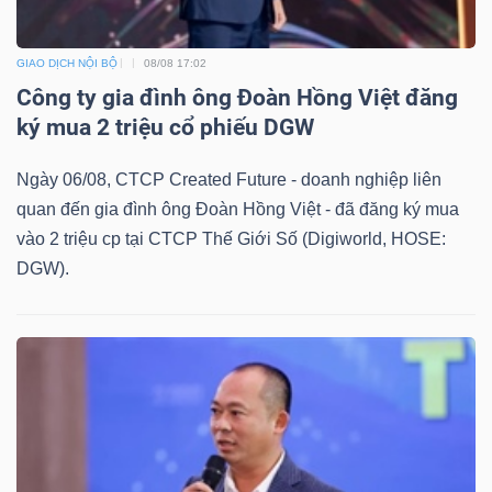
GIAO DỊCH NỘI BỘ
08/08 17:02
NGÀNH
Công ty gia đình ông Đoàn Hồng Việt đăng
ký mua 2 triệu cổ phiếu DGW
Ngày 06/08, CTCP Created Future - doanh nghiệp liên
DOANH
quan đến gia đình ông Đoàn Hồng Việt - đã đăng ký mua
NGHIỆP
vào 2 triệu cp tại CTCP Thế Giới Số (Digiworld, HOSE:
DGW).
CỔ
PHIẾU
PHÁI
SINH