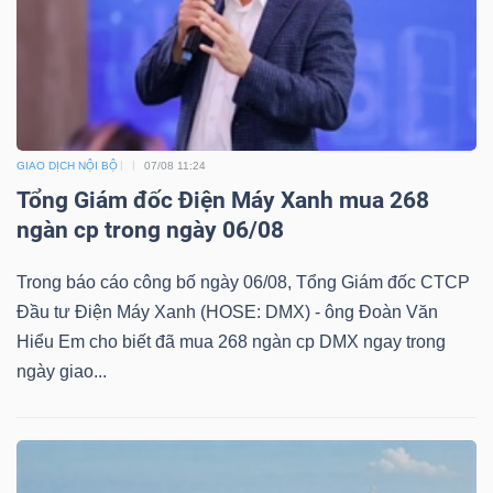
TRÁI
PHIẾU
GIAO DỊCH NỘI BỘ
07/08 11:24
Tổng Giám đốc Điện Máy Xanh mua 268
CÔNG
ngàn cp trong ngày 06/08
CỤ
Trong báo cáo công bố ngày 06/08, Tổng Giám đốc CTCP
ĐẦU
Đầu tư Điện Máy Xanh (HOSE: DMX) - ông Đoàn Văn
TƯ
Hiểu Em cho biết đã mua 268 ngàn cp DMX ngay trong
ngày giao...
TRUY
XUẤT
DỮ