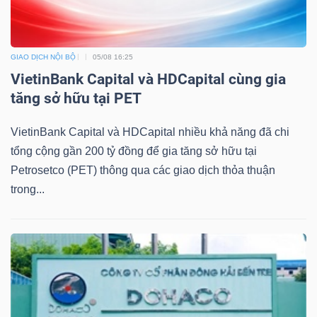
DỊCH
VỤ
TRUYỀN
GIAO DỊCH NỘI BỘ
05/08 16:25
THÔNG
VietinBank Capital và HDCapital cùng gia
tăng sở hữu tại PET
VietinBank Capital và HDCapital nhiều khả năng đã chi
TIỆN
tổng cộng gần 200 tỷ đồng để gia tăng sở hữu tại
ÍCH
Petrosetco (PET) thông qua các giao dịch thỏa thuận
trong...
BẤT
ĐỘNG
SẢN