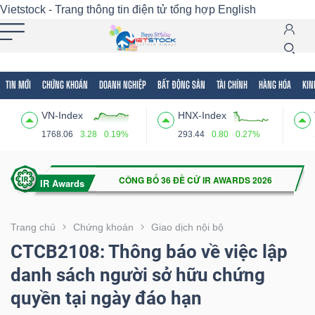
Vietstock - Trang thông tin điện tử tổng hợp
English
TIN MỚI
CHỨNG KHOÁN
DOANH NGHIỆP
BẤT ĐỘNG SẢN
TÀI CHÍNH
HÀNG HÓA
KIN
Tất cả
Tính năng
Ngành
Mã chứng khoán
Lãnh
VN-Index
HNX-Index
Tính
1768.06
3.28
0.19%
293.44
0.80
0.27%
năng
(-)
VIETSTOCK
Trang chủ
Chứng khoán
Giao dịch nội bộ
CTCB2108: Thông báo về việc lập
danh sách người sở hữu chứng
CHỨNG
quyền tại ngày đáo hạn
KHOÁN