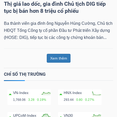
Thị giá lao dốc, gia đình Chủ tịch DIG tiếp
tục bị bán hơn 8 triệu cổ phiếu
Ba thành viên gia đình ông Nguyễn Hùng Cường, Chủ tịch
Dữ
HĐQT Tổng Công ty cổ phần Đầu tư Phát triển Xây dựng
liệu
(HOSE: DIG), tiếp tục bị các công ty chứng khoán bán...
tài
chính
Xem thêm
CHỈ SỐ THỊ TRƯỜNG
VN-Index
HNX-Index
1,768.06
3.28
0.19%
293.44
0.80
0.27%
UPCoM-Index
VN30