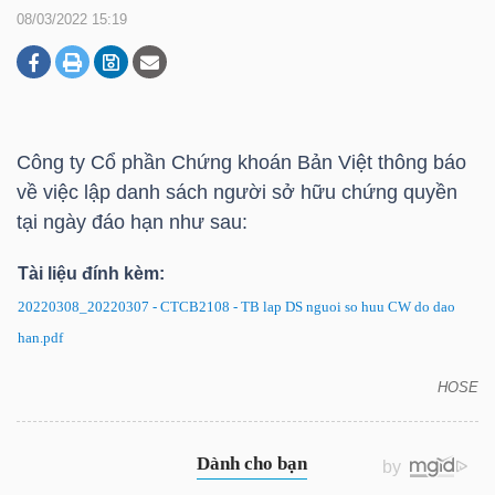
08/03/2022 15:19
DOANH
NGHIỆP
Công ty Cổ phần Chứng khoán Bản Việt thông báo
về việc lập danh sách người sở hữu chứng quyền
BẤT
tại ngày đáo hạn như sau:
ĐỘNG
SẢN
Tài liệu đính kèm:
20220308_20220307 - CTCB2108 - TB lap DS nguoi so huu CW do dao
han.pdf
TÀI
HOSE
CHÍNH
CTCB2108: Thông báo về việc lập danh sách người
sở hữu chứng quyền tại ngày đáo hạn