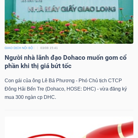
Mã
chứng
khoán
(-)
Tất cả
Cổ phiếu
Chỉ số
Chứng chỉ quỹ
Chứng 
GIAO DỊCH NỘI BỘ
03/08 15:41
Người nhà lãnh đạo Dohaco muốn gom cổ
Lãnh
phần khi thị giá bứt tốc
đạo
Con gái của ông Lê Bá Phương - Phó Chủ tịch CTCP
(-)
Đông Hải Bến Tre (Dohaco, HOSE: DHC) - vừa đăng ký
Tất cả
Người nội bộ
Người liên quan
Cổ đông lớn
mua 300 ngàn cp DHC.
Tin
tức
(-)