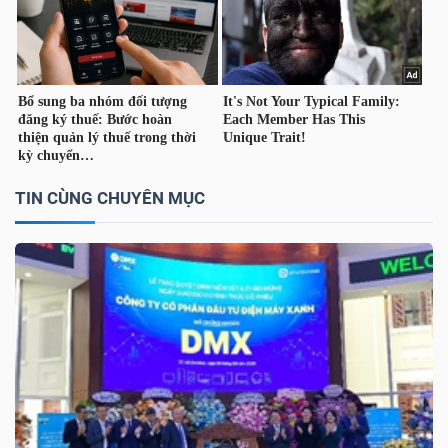
TÀI
CHÍNH
CÁ
NHÂN
TIN CÙNG CHUYÊN MỤC
PHÂN
TÍCH
VIETSTOCKFINANCE
VĨ
MÔ