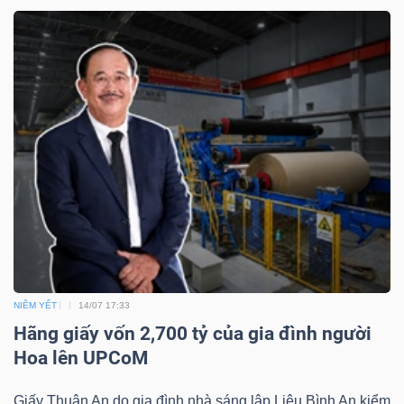
ngữ
(-)
Dịch
vụ
(-)
Đào
tạo
NIÊM YẾT
14/07 17:33
Hãng giấy vốn 2,700 tỷ của gia đình người
Sách
Hoa lên UPCoM
tài
chính
Giấy Thuận An do gia đình nhà sáng lập Liêu Bình An kiểm