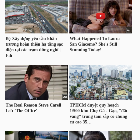
HÀNG
HÓA
KINH
TẾ
THẾ
GIỚI
ĐÔNG
DƯƠNG