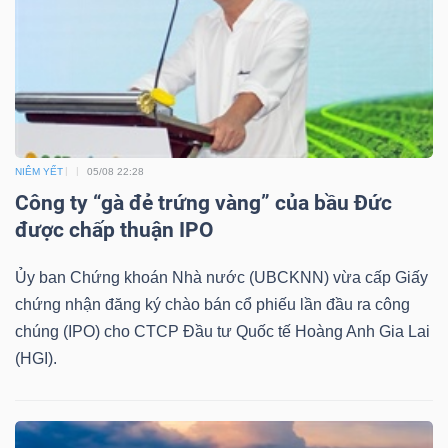
TRÁI
PHIẾU
NIÊM YẾT
05/08 22:28
Công ty “gà đẻ trứng vàng” của bầu Đức
CÔNG
được chấp thuận IPO
CỤ
ĐẦU
Ủy ban Chứng khoán Nhà nước (UBCKNN) vừa cấp Giấy
TƯ
chứng nhận đăng ký chào bán cổ phiếu lần đầu ra công
chúng (IPO) cho CTCP Đầu tư Quốc tế Hoàng Anh Gia Lai
(HGI).
TRUY
XUẤT
DỮ