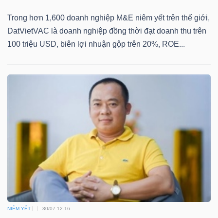
YẾU
Trong hơn 1,600 doanh nghiệp M&E niêm yết trên thế giới,
DatVietVAC là doanh nghiệp đồng thời đạt doanh thu trên
100 triệu USD, biên lợi nhuận gộp trên 20%, ROE...
TIÊU
DÙNG
THIẾT
YẾU
CHĂM
SÓC
SỨC
KHỎE
NIÊM YẾT
30/07 12:16