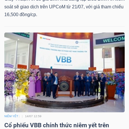
soát sẽ giao dịch trên UPCoM từ 21/07, với giá tham chiếu
16,500 đồng/cp.
Công
cụ
đầu
tư
Truyền
thông
tài
NIÊM YẾT
14/07 12:59
chính
Cổ phiếu VBB chính thức niêm yết trên