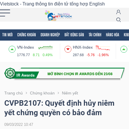
Vietstock - Trang thông tin điện tử tổng hợp
English
TIN MỚI
CHỨNG KHOÁN
DOANH NGHIỆP
BẤT ĐỘNG SẢN
TÀI CHÍNH
HÀNG HÓA
KIN
Tất cả
Tính năng
Ngành
Mã chứng khoán
Lãnh
VN-Index
HNX-Index
Tính
1776.77
8.71
0.49%
287.68
-5.76
-1.96%
năng
(-)
VIETSTOCK
Trang chủ
Chứng khoán
Niêm yết
CVPB2107: Quyết định hủy niêm
yết chứng quyền có bảo đảm
CHỨNG
KHOÁN
09/03/2022 10:47