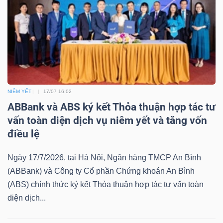
Bài
viết
của
tác
giả
(-)
NIÊM YẾT
17/07 16:02
ABBank và ABS ký kết Thỏa thuận hợp tác tư
vấn toàn diện dịch vụ niêm yết và tăng vốn
Báo
điều lệ
cáo
phân
Ngày 17/7/2026, tại Hà Nội, Ngân hàng TMCP An Bình
tích
(ABBank) và Công ty Cổ phần Chứng khoán An Bình
(-)
(ABS) chính thức ký kết Thỏa thuận hợp tác tư vấn toàn
diện dịch...
Thuật