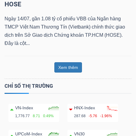
HOSE
Ngày 14/07, gần 1.08 tỷ cổ phiếu VBB của Ngân hàng
TMCP Việt Nam Thương Tín (Vietbank) chính thức giao
Dữ
dịch trên Sở Giao dịch Chứng khoán TP.HCM (HOSE).
liệu
Đây là cột...
tài
chính
Xem thêm
CHỈ SỐ THỊ TRƯỜNG
VN-Index
HNX-Index
1,776.77
8.71
0.49%
287.68
-5.76
-1.96%
UPCoM-Index
VN30