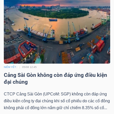
LIỆU
Ngành
(-)
VS-
SECTOR
NIÊM YẾT
05/08 12:45
Cảng Sài Gòn không còn đáp ứng điều kiện
NĂNG
đại chúng
LƯỢNG
CTCP Cảng Sài Gòn (UPCoM: SGP) không còn đáp ứng
điều kiện công ty đại chúng khi số cổ phiếu do các cổ đông
không phải cổ đông lớn nắm giữ chỉ chiếm 8.35% số cổ...