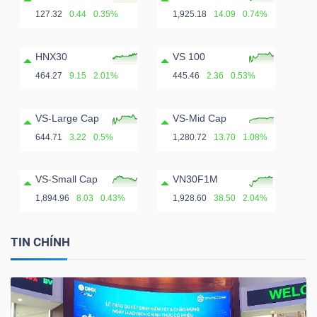
127.32
0.44
0.35%
1,925.18
14.09
0.74%
HNX30
VS 100
464.27
9.15
2.01%
445.46
2.36
0.53%
VS-Large Cap
VS-Mid Cap
644.71
3.22
0.5%
1,280.72
13.70
1.08%
VS-Small Cap
VN30F1M
1,894.96
8.03
0.43%
1,928.60
38.50
2.04%
TIN CHÍNH