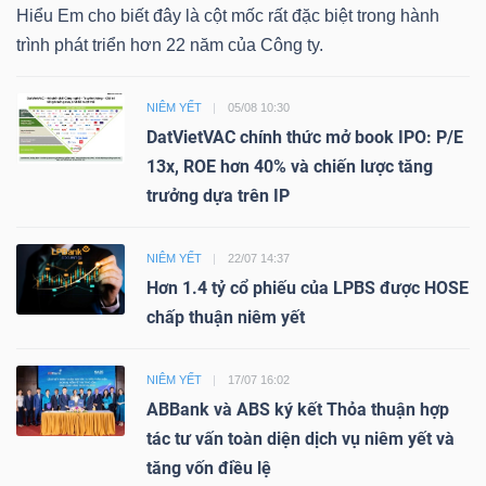
Hiểu Em cho biết đây là cột mốc rất đặc biệt trong hành
trình phát triển hơn 22 năm của Công ty.
NIÊM YẾT
05/08 10:30
DatVietVAC chính thức mở book IPO: P/E
13x, ROE hơn 40% và chiến lược tăng
trưởng dựa trên IP
NIÊM YẾT
22/07 14:37
Hơn 1.4 tỷ cổ phiếu của LPBS được HOSE
chấp thuận niêm yết
NIÊM YẾT
17/07 16:02
ABBank và ABS ký kết Thỏa thuận hợp
tác tư vấn toàn diện dịch vụ niêm yết và
tăng vốn điều lệ