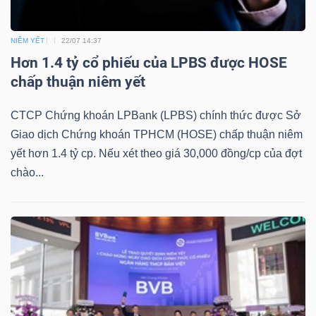
DỊCH
VỤ
NIÊM YẾT
22/07 14:37
TRUYỀN
Hơn 1.4 tỷ cổ phiếu của LPBS được HOSE
THÔNG
chấp thuận niêm yết
CTCP Chứng khoán LPBank (LPBS) chính thức được Sở
Giao dịch Chứng khoán TPHCM (HOSE) chấp thuận niêm
TIỆN
yết hơn 1.4 tỷ cp. Nếu xét theo giá 30,000 đồng/cp của đợt
ÍCH
chào...
BẤT
ĐỘNG
SẢN