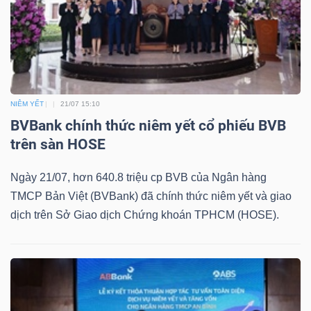
Mã
chứng
khoán
(-)
NIÊM YẾT
21/07 15:10
Tất cả
Cổ phiếu
Chỉ số
Chứng chỉ quỹ
Chứng 
BVBank chính thức niêm yết cổ phiếu BVB
trên sàn HOSE
Lãnh
đạo
Ngày 21/07, hơn 640.8 triệu cp BVB của Ngân hàng
(-)
TMCP Bản Việt (BVBank) đã chính thức niêm yết và giao
Tất cả
Người nội bộ
Người liên quan
Cổ đông lớn
dịch trên Sở Giao dịch Chứng khoán TPHCM (HOSE).
Tin
tức
(-)