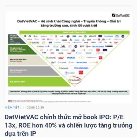
NGUYÊN
VẬT
LIỆU
CÔNG
NGHIỆP
TIÊU
NIÊM YẾT
05/08 10:30
DÙNG
DatVietVAC chính thức mở book IPO: P/E
KHÔNG
13x, ROE hơn 40% và chiến lược tăng trưởng
THIẾT
dựa trên IP