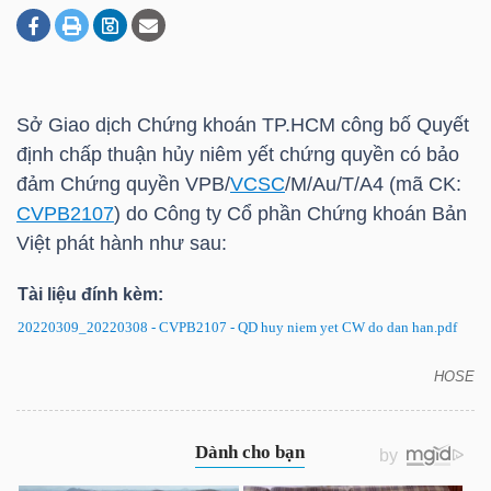
DOANH
NGHIỆP
Sở Giao dịch Chứng khoán
TP.HCM
công bố Quyết
định chấp thuận hủy niêm yết chứng quyền có bảo
đảm Chứng quyền VPB/
VCSC
/M/Au/T/A4 (mã CK:
BẤT
CVPB2107
) do Công ty Cổ phần Chứng khoán Bản
ĐỘNG
Việt phát hành như sau:
SẢN
Tài liệu đính kèm:
20220309_20220308 - CVPB2107 - QD huy niem yet CW do dan han.pdf
TÀI
HOSE
CVPB2107: Quyết định hủy niêm yết chứng quyền
CHÍNH
có bảo đảm