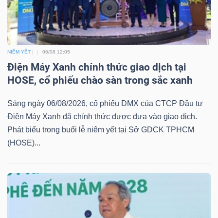
NGÀNH
NIÊM YẾT
06/08 12:05
Điện Máy Xanh chính thức giao dịch tại
HOSE, cổ phiếu chào sàn trong sắc xanh
DOANH
NGHIỆP
Sáng ngày 06/08/2026, cổ phiếu DMX của CTCP Đầu tư
Điện Máy Xanh đã chính thức được đưa vào giao dịch.
Phát biểu trong buổi lễ niêm yết tại Sở GDCK TPHCM
CỔ
(HOSE)...
PHIẾU
PHÁI
SINH