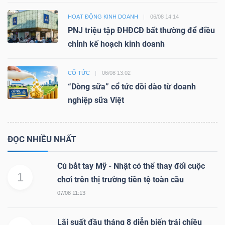
HOẠT ĐỘNG KINH DOANH
06/08 14:14
PNJ triệu tập ĐHĐCĐ bất thường để điều
chỉnh kế hoạch kinh doanh
CỔ TỨC
06/08 13:02
“Dòng sữa” cổ tức dồi dào từ doanh
nghiệp sữa Việt
ĐỌC NHIỀU NHẤT
Cú bắt tay Mỹ - Nhật có thể thay đổi cuộc
1
chơi trên thị trường tiền tệ toàn cầu
07/08 11:13
Lãi suất đầu tháng 8 diễn biến trái chiều