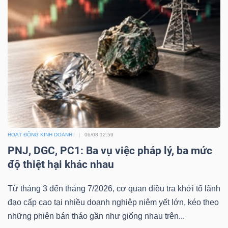
Dữ
liệu
tài
chính
HOẠT ĐỘNG KINH DOANH
06/08 12:59
PNJ, DGC, PC1: Ba vụ việc pháp lý, ba mức
độ thiệt hại khác nhau
Từ tháng 3 đến tháng 7/2026, cơ quan điều tra khởi tố lãnh
đạo cấp cao tại nhiều doanh nghiệp niêm yết lớn, kéo theo
những phiên bán tháo gần như giống nhau trên...