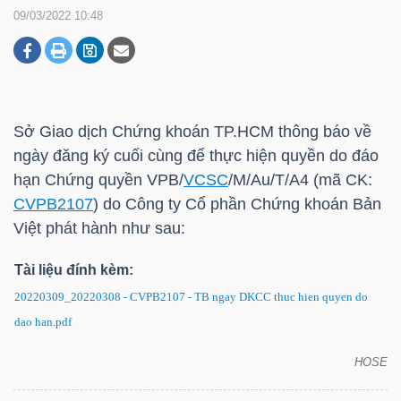
09/03/2022 10:48
DOANH
NGHIỆP
Sở Giao dịch Chứng khoán
TP.HCM
thông báo về
ngày đăng ký cuối cùng để thực hiện quyền do đáo
BẤT
hạn Chứng quyền VPB/
VCSC
/M/Au/T/A4 (mã CK:
ĐỘNG
CVPB2107
) do Công ty Cổ phần Chứng khoán Bản
SẢN
Việt phát hành như sau:
Tài liệu đính kèm:
20220309_20220308 - CVPB2107 - TB ngay DKCC thuc hien quyen do
TÀI
dao han.pdf
CHÍNH
HOSE
CVPB2107: Thông báo về ngày đăng ký cuối cùng