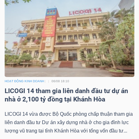
DỊCH
VỤ
TRUYỀN
THÔNG
TIỆN
ÍCH
HOẠT ĐỘNG KINH DOANH
06/08 18:10
LICOGI 14 tham gia liên danh đầu tư dự án
nhà ở 2,100 tỷ đồng tại Khánh Hòa
BẤT
LICOGI 14 vừa được Bộ Quốc phòng chấp thuận tham gia
ĐỘNG
liên danh đầu tư Dự án xây dựng nhà ở cho gia đình lực
SẢN
lượng vũ trang tại tỉnh Khánh Hòa với tổng vốn đầu tư...