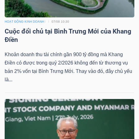
YẾU
HOẠT ĐỘNG KINH DOANH
07/08 10:30
Cuộc đổi chủ tại Bình Trưng Mới của Khang
Điền
TIÊU
DÙNG
Khoản doanh thu tài chính gần 900 tỷ đồng mà Khang
THIẾT
Điền có được trong quý 2/2026 không đến từ thương vụ
YẾU
bán 2% vốn tại Bình Trưng Mới. Thay vào đó, đây chủ yếu
là...
CHĂM
SÓC
SỨC
KHỎE