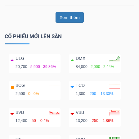
Xem thêm
CỔ PHIẾU MỚI LÊN SÀN
ULG
DMX
20,700
5,900
39.86%
84,000
2,000
2.44%
BCG
TCD
2,500
0
0%
1,300
-200
-13.33%
BVB
VBB
12,400
-50
-0.4%
13,200
-250
-1.86%