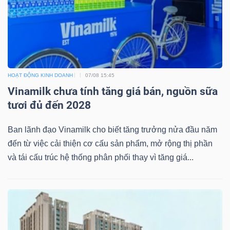
NGÀNH
HOẠT ĐỘNG KINH DOANH
07/08 15:45
DOANH
Vinamilk chưa tính tăng giá bán, nguồn sữa
NGHIỆP
tươi đủ đến 2028
Ban lãnh đạo Vinamilk cho biết tăng trưởng nửa đầu năm
đến từ việc cải thiện cơ cấu sản phẩm, mở rộng thị phần
CỔ
và tái cấu trúc hệ thống phân phối thay vì tăng giá...
PHIẾU
PHÁI
SINH