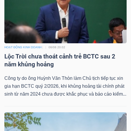
TÀI
CHÍNH
HOẠT ĐỘNG KINH DOANH
06/08 20:02
Lộc Trời chưa thoát cảnh trễ BCTC sau 2
năm khủng hoảng
CÔNG
Công ty do ông Huỳnh Văn Thòn làm Chủ tịch tiếp tục xin
NGHỆ
gia hạn BCTC quý 2/2026, khi khủng hoảng tài chính phát
THÔNG
sinh từ năm 2024 chưa được khắc phục và báo cáo kiểm...
TIN