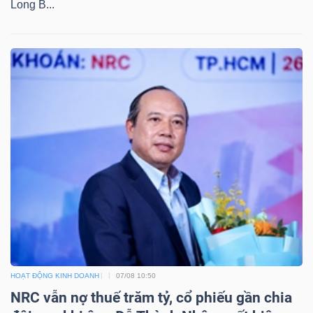
Long B...
LIỆU
Ngành
(-)
VS-
SECTOR
NĂNG
LƯỢNG
HOẠT ĐỘNG KINH DOANH
07/08 10:50
NRC vẫn nợ thuế trăm tỷ, cổ phiếu gần chia