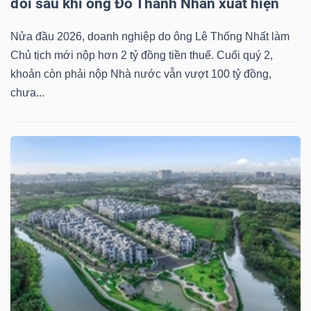
đôi sau khi ông Đỗ Thành Nhân xuất hiện
NGUYÊN
VẬT
Nửa đầu 2026, doanh nghiệp do ông Lê Thống Nhất làm
LIỆU
Chủ tịch mới nộp hơn 2 tỷ đồng tiền thuế. Cuối quý 2,
khoản còn phải nộp Nhà nước vẫn vượt 100 tỷ đồng,
chưa...
CÔNG
NGHIỆP
TIÊU
DÙNG
KHÔNG
THIẾT