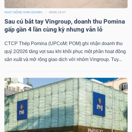
ngữ
(-)
HOẠT ĐỘNG KINH DOANH
06/08 15:07
Sau cú bắt tay Vingroup, doanh thu Pomina
Dịch
gấp gần 4 lần cùng kỳ nhưng vẫn lỗ
vụ
CTCP Thép Pomina (UPCoM: POM) ghi nhận doanh thu
(-)
quý 2/2026 tăng vọt sau khi khôi phục một phần hoạt động
sản xuất và mở rộng giao dịch với nhóm Vingroup. Tuy...
Đào
tạo
Sách
tài
chính