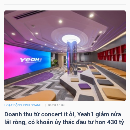
Mã
chứng
khoán
(-)
Tất cả
Cổ phiếu
Chỉ số
Chứng chỉ quỹ
Chứng 
Lãnh
đạo
(-)
Tất cả
Người nội bộ
Người liên quan
Cổ đông lớn
Tin
HOẠT ĐỘNG KINH DOANH
06/08 18:04
Doanh thu từ concert ít ỏi, Yeah1 giảm nửa
tức
lãi ròng, có khoản ủy thác đầu tư hơn 430 tỷ
(-)