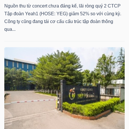
Nguồn thu từ concert chưa đáng kể, lãi ròng quý 2 CTCP
Bài
Tập đoàn Yeah1 (HOSE: YEG) giảm 52% so với cùng kỳ.
viết
Công ty cũng đang tái cơ cấu cấu trúc tập đoàn thông
của
qua...
tác
giả
(-)
Báo
cáo
phân
tích
(-)
Thuật