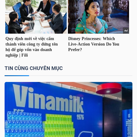
TÀI
CHÍNH
CÁ
NHÂN
TIN CÙNG CHUYÊN MỤC
PHÂN
TÍCH
VIETSTOCKFINANCE
VĨ
MÔ