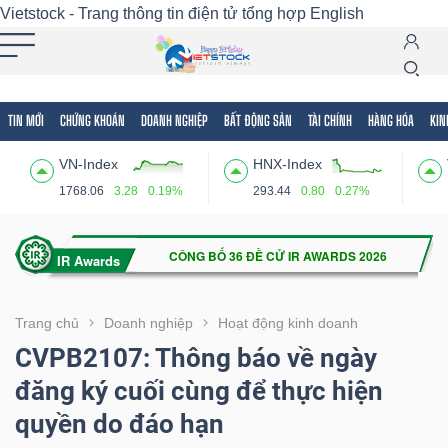
Vietstock - Trang thông tin điện tử tổng hợp
English
TIN MỚI
CHỨNG KHOÁN
DOANH NGHIỆP
BẤT ĐỘNG SẢN
TÀI CHÍNH
HÀNG HÓA
KIN
Tất cả
Tính năng
Ngành
Mã chứng khoán
Lãnh
VN-Index
HNX-Index
Tính
1768.06
3.28
0.19%
293.44
0.80
0.27%
năng
(-)
VIETSTOCK
Trang chủ
Doanh nghiệp
Hoạt động kinh doanh
CVPB2107: Thông báo về ngày
đăng ký cuối cùng để thực hiện
CHỨNG
quyền do đáo hạn
KHOÁN