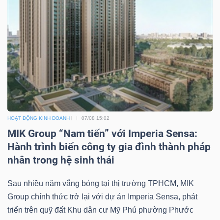
TRÁI
PHIẾU
CÔNG
CỤ
HOẠT ĐỘNG KINH DOANH
07/08 15:02
ĐẦU
MIK Group “Nam tiến” với Imperia Sensa:
TƯ
Hành trình biến công ty gia đình thành pháp
nhân trong hệ sinh thái
Sau nhiều năm vắng bóng tại thị trường TPHCM, MIK
TRUY
Group chính thức trở lại với dự án Imperia Sensa, phát
XUẤT
triển trên quỹ đất Khu dân cư Mỹ Phú phường Phước
DỮ