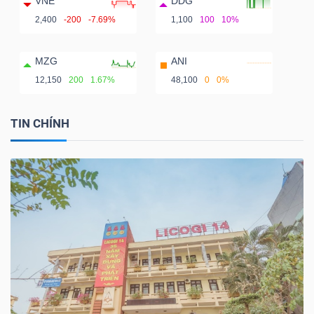
VNE
DDG
2,400
-200
-7.69%
1,100
100
10%
MZG
ANI
12,150
200
1.67%
48,100
0
0%
TIN CHÍNH