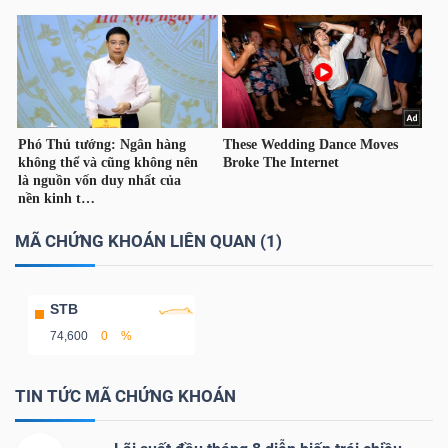
TÀI
CHÍNH
CÁ
NHÂN
PHÂN
MÃ CHỨNG KHOÁN LIÊN QUAN (1)
TÍCH
VIETSTOCKFINANCE
STB
74,600
0
%
TIN TỨC MÃ CHỨNG KHOÁN
VĨ
MÔ