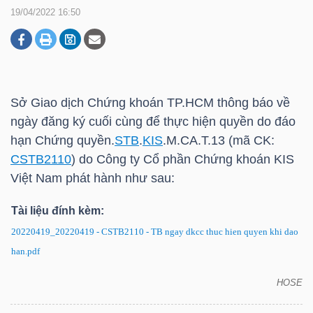
19/04/2022 16:50
DOANH
NGHIỆP
Sở Giao dịch Chứng khoán
TP.HCM
thông báo về
ngày đăng ký cuối cùng để thực hiện quyền do đáo
BẤT
hạn Chứng quyền.
STB
.
KIS
.M.CA.T.13 (mã CK:
ĐỘNG
CSTB2110
) do Công ty Cổ phần Chứng khoán
KIS
SẢN
Việt Nam phát hành như sau:
Tài liệu đính kèm:
20220419_20220419 - CSTB2110 - TB ngay dkcc thuc hien quyen khi dao
TÀI
han.pdf
CHÍNH
HOSE
CSTB2110: Thông báo về ngày đăng ký cuối cùng