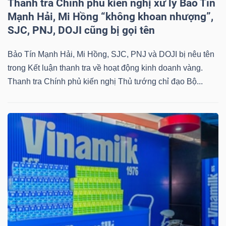
Thanh tra Chính phủ kiến nghị xử lý Bảo Tín
Mã
Mạnh Hải, Mi Hồng “không khoan nhượng”,
chứng
SJC, PNJ, DOJI cũng bị gọi tên
khoán
(-)
Bảo Tín Mạnh Hải, Mi Hồng, SJC, PNJ và DOJI bị nêu tên
trong Kết luận thanh tra về hoạt động kinh doanh vàng.
Tất cả
Cổ phiếu
Chỉ số
Chứng chỉ quỹ
Chứng 
Thanh tra Chính phủ kiến nghị Thủ tướng chỉ đạo Bộ...
Lãnh
đạo
(-)
Tất cả
Người nội bộ
Người liên quan
Cổ đông lớn
Tin
tức
(-)