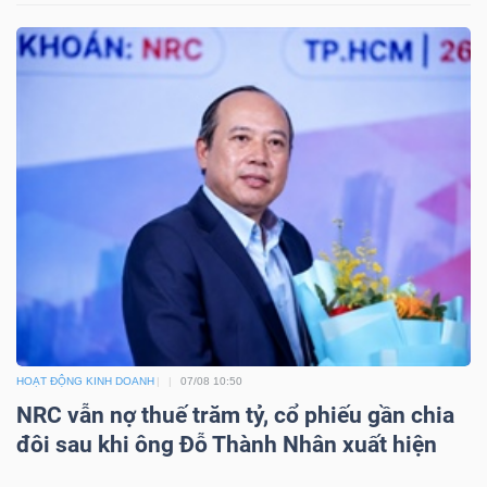
Công
cụ
đầu
tư
Truyền
HOẠT ĐỘNG KINH DOANH
07/08 10:50
thông
NRC vẫn nợ thuế trăm tỷ, cổ phiếu gần chia
tài
đôi sau khi ông Đỗ Thành Nhân xuất hiện
chính