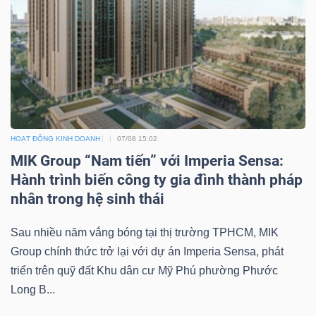
ngữ
(-)
Dịch
vụ
(-)
HOẠT ĐỘNG KINH DOANH
07/08 15:02
MIK Group “Nam tiến” với Imperia Sensa:
Đào
Hành trình biến công ty gia đình thành pháp
tạo
nhân trong hệ sinh thái
Sau nhiều năm vắng bóng tại thị trường TPHCM, MIK
Group chính thức trở lại với dự án Imperia Sensa, phát
triển trên quỹ đất Khu dân cư Mỹ Phú phường Phước
Sách
Long B...
tài
chính