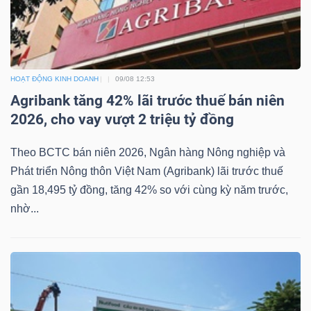
NGUYÊN
VẬT
LIỆU
HOẠT ĐỘNG KINH DOANH
09/08 12:53
Agribank tăng 42% lãi trước thuế bán niên
2026, cho vay vượt 2 triệu tỷ đồng
CÔNG
Theo BCTC bán niên 2026, Ngân hàng Nông nghiệp và
NGHIỆP
Phát triển Nông thôn Việt Nam (Agribank) lãi trước thuế
gần 18,495 tỷ đồng, tăng 42% so với cùng kỳ năm trước,
nhờ...
TIÊU
DÙNG
KHÔNG
THIẾT