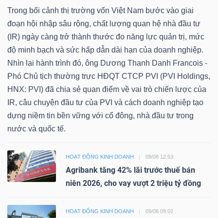
Trong bối cảnh thị trường vốn Việt Nam bước vào giai
đoạn hội nhập sâu rộng, chất lượng quan hệ nhà đầu tư
(IR) ngày càng trở thành thước đo năng lực quản trị, mức
độ minh bạch và sức hấp dẫn dài hạn của doanh nghiệp.
Nhìn lại hành trình đó, ông Dương Thanh Danh Francois -
Phó Chủ tịch thường trực HĐQT CTCP PVI (PVI Holdings,
HNX: PVI) đã chia sẻ quan điểm về vai trò chiến lược của
IR, câu chuyện đầu tư của PVI và cách doanh nghiệp tạo
dựng niềm tin bền vững với cổ đông, nhà đầu tư trong
nước và quốc tế.
HOẠT ĐỘNG KINH DOANH
09/08 12:53
Agribank tăng 42% lãi trước thuế bán
niên 2026, cho vay vượt 2 triệu tỷ đồng
HOẠT ĐỘNG KINH DOANH
09/08 09:02