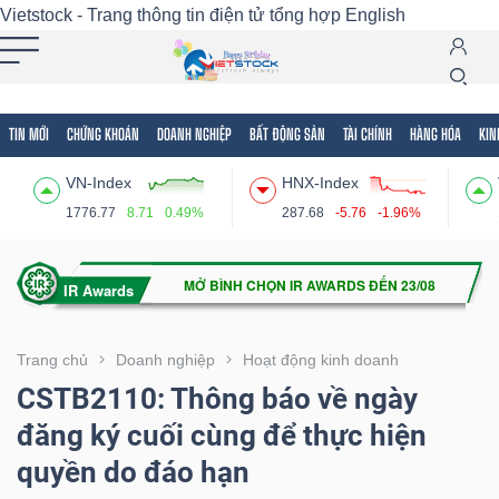
Vietstock - Trang thông tin điện tử tổng hợp
English
TIN MỚI
CHỨNG KHOÁN
DOANH NGHIỆP
BẤT ĐỘNG SẢN
TÀI CHÍNH
HÀNG HÓA
KIN
Tất cả
Tính năng
Ngành
Mã chứng khoán
Lãnh
VN-Index
HNX-Index
Tính
1776.77
8.71
0.49%
287.68
-5.76
-1.96%
năng
(-)
VIETSTOCK
Trang chủ
Doanh nghiệp
Hoạt động kinh doanh
CSTB2110: Thông báo về ngày
đăng ký cuối cùng để thực hiện
CHỨNG
quyền do đáo hạn
KHOÁN