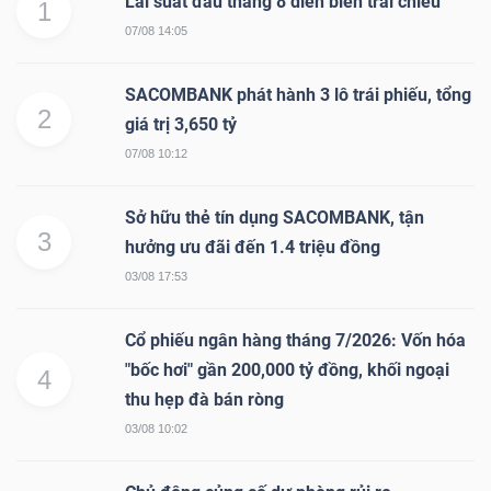
Lãi suất đầu tháng 8 diễn biến trái chiều
1
07/08 14:05
NGÀNH
SACOMBANK phát hành 3 lô trái phiếu, tổng
2
giá trị 3,650 tỷ
07/08 10:12
DOANH
NGHIỆP
Sở hữu thẻ tín dụng SACOMBANK, tận
3
hưởng ưu đãi đến 1.4 triệu đồng
03/08 17:53
CỔ
Cổ phiếu ngân hàng tháng 7/2026: Vốn hóa
PHIẾU
"bốc hơi" gần 200,000 tỷ đồng, khối ngoại
4
thu hẹp đà bán ròng
03/08 10:02
PHÁI
SINH