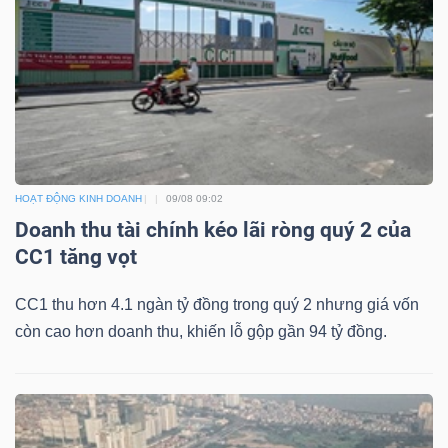
YẾU
TIÊU
DÙNG
THIẾT
HOẠT ĐỘNG KINH DOANH
09/08 09:02
YẾU
Doanh thu tài chính kéo lãi ròng quý 2 của
CC1 tăng vọt
CC1 thu hơn 4.1 ngàn tỷ đồng trong quý 2 nhưng giá vốn
còn cao hơn doanh thu, khiến lỗ gộp gần 94 tỷ đồng.
CHĂM
SÓC
SỨC
KHỎE