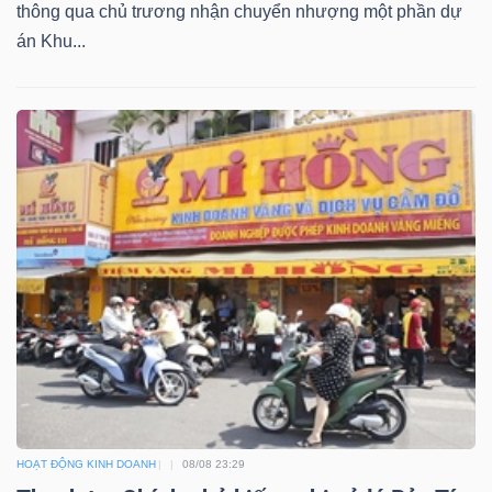
DỊCH
thông qua chủ trương nhận chuyển nhượng một phần dự
VỤ
án Khu...
TRUYỀN
THÔNG
TIỆN
ÍCH
BẤT
ĐỘNG
SẢN
HOẠT ĐỘNG KINH DOANH
08/08 23:29