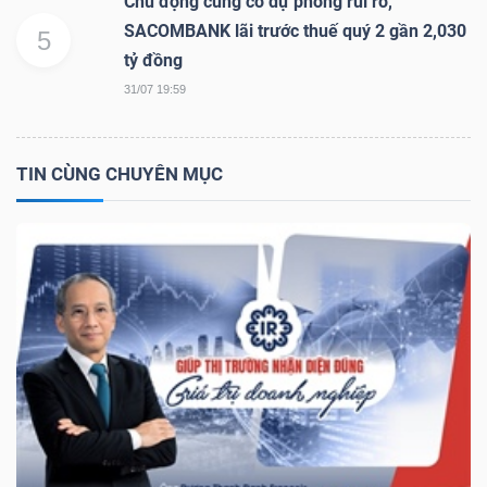
Chủ động củng cố dự phòng rủi ro,
SACOMBANK lãi trước thuế quý 2 gần 2,030
5
tỷ đồng
TRÁI
31/07 19:59
PHIẾU
TIN CÙNG CHUYÊN MỤC
CÔNG
CỤ
ĐẦU
TƯ
TRUY
XUẤT
DỮ