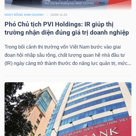
LIỆU
HOẠT ĐỘNG KINH DOANH
10/08 11:02
Ngành
Phó Chủ tịch PVI Holdings: IR giúp thị
(-)
trường nhận diện đúng giá trị doanh nghiệp
VS-
Trong bối cảnh thị trường vốn Việt Nam bước vào giai
SECTOR
đoạn hội nhập sâu rộng, chất lượng quan hệ nhà đầu tư
(IR) ngày càng trở thành thước đo năng lực quản trị, mức...
NĂNG
LƯỢNG