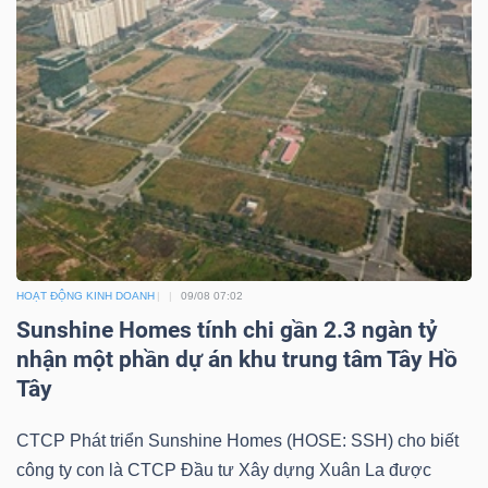
TÀI
CHÍNH
CÔNG
NGHỆ
HOẠT ĐỘNG KINH DOANH
09/08 07:02
Sunshine Homes tính chi gần 2.3 ngàn tỷ
THÔNG
nhận một phần dự án khu trung tâm Tây Hồ
TIN
Tây
CTCP Phát triển Sunshine Homes (HOSE: SSH) cho biết
công ty con là CTCP Đầu tư Xây dựng Xuân La được