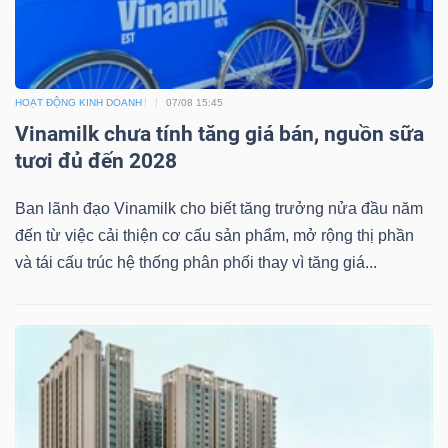
Bài
viết
của
HOẠT ĐỘNG KINH DOANH
07/08 15:45
tác
Vinamilk chưa tính tăng giá bán, nguồn sữa
giả
tươi đủ đến 2028
(-)
Ban lãnh đạo Vinamilk cho biết tăng trưởng nửa đầu năm
đến từ việc cải thiện cơ cấu sản phẩm, mở rộng thị phần
Báo
và tái cấu trúc hệ thống phân phối thay vì tăng giá...
cáo
phân
tích
(-)
Thuật