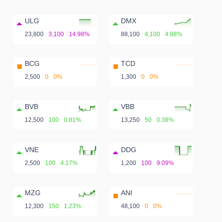
ULG
DMX
23,800
3,100
14.98%
88,100
4,100
4.88%
BCG
TCD
2,500
0
0%
1,300
0
0%
BVB
VBB
12,500
100
0.81%
13,250
50
0.38%
VNE
DDG
2,500
100
4.17%
1,200
100
9.09%
MZG
ANI
12,300
150
1.23%
48,100
0
0%