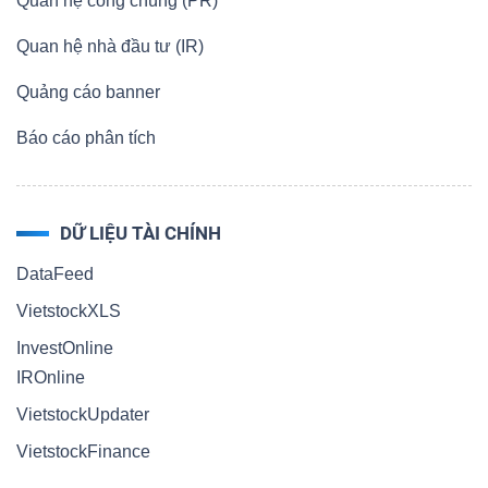
Quan hệ công chúng (PR)
Quan hệ nhà đầu tư (IR)
Quảng cáo banner
Báo cáo phân tích
DỮ LIỆU TÀI CHÍNH
DataFeed
VietstockXLS
InvestOnline
IROnline
VietstockUpdater
VietstockFinance