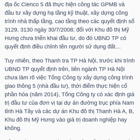
YẾU
địa ốc Cienco 5 đã thực hiện công tác GPMB và
đầu tư xây dựng hạ tầng kỹ thuật, xây dựng công
trình nhà thấp tầng, cao tầng theo các quyết định số
3129, 3130 ngày 30/7/2008; đối với Khu đô thị Mỹ
Hưng chưa triển khai đầu tư, do đó UBND TP có
TIÊU
quyết định điều chỉnh tên người sử dụng đất…
DÙNG
THIẾT
Tuy nhiên, theo Thanh tra TP Hà Nội, trước khi trình
YẾU
UBND TP quyết định trên, liên ngành TP Hà Nội
chưa làm rõ việc Tổng Công ty xây dựng công trình
giao thông 5 (nhà đầu tư), thời điểm thực hiện cổ
phần hóa (năm 2014), Tổng Công ty có xác định giá
trị đầu tư của đơn vị tại dự án đường trục phía Nam
CHĂM
tỉnh Hà Tây và các dự án Khu đô thị Thanh Hà A, B,
SÓC
Khu đô thị Mỹ Hưng vào giá trị doanh nghiệp hay
SỨC
không.
KHỎE