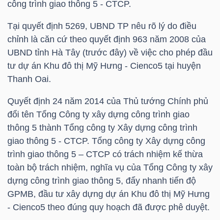
công trình giao thông 5 - CTCP.
Tại quyết định 5269, UBND TP nêu rõ lý do điều
chỉnh là căn cứ theo quyết định 963 năm 2008 của
TRÁI
UBND tỉnh Hà Tây (trước đây) về việc cho phép đầu
PHIẾU
tư dự án Khu đô thị Mỹ Hưng - Cienco5 tại huyện
Thanh Oai.
CÔNG
Quyết định 24 năm 2014 của Thủ tướng Chính phủ
CỤ
đổi tên Tổng Công ty xây dựng công trình giao
ĐẦU
thông 5 thành Tổng công ty Xây dựng công trình
giao thông 5 - CTCP. Tổng công ty Xây dựng công
TƯ
trình giao thông 5 – CTCP có trách nhiệm kế thừa
toàn bộ trách nhiệm, nghĩa vụ của Tổng Công ty xây
dựng công trình giao thông 5, đẩy nhanh tiến độ
TRUY
GPMB, đầu tư xây dựng dự án Khu đô thị Mỹ Hưng
XUẤT
- Cienco5 theo đúng quy hoạch đã được phê duyệt.
DỮ