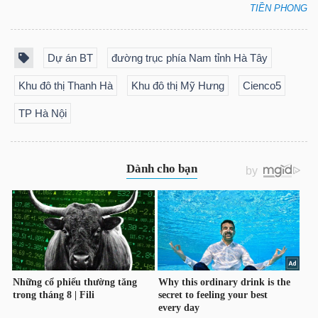
TIỀN PHONG
Mã
chứng
khoán
Dự án BT
đường trục phía Nam tỉnh Hà Tây
(-)
Khu đô thị Thanh Hà
Khu đô thị Mỹ Hưng
Cienco5
Tất cả
Cổ phiếu
Chỉ số
Chứng chỉ quỹ
Chứng 
TP Hà Nội
Lãnh
đạo
(-)
Tất cả
Người nội bộ
Người liên quan
Cổ đông lớn
Tin
tức
(-)