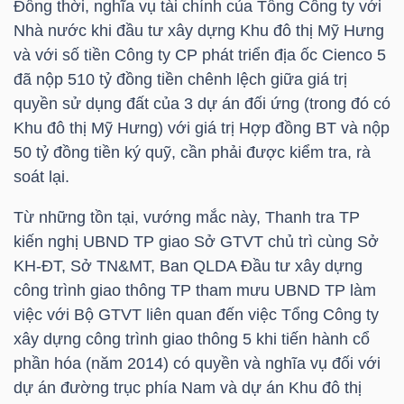
Đồng thời, nghĩa vụ tài chính của Tổng Công ty với
Nhà nước khi đầu tư xây dựng Khu đô thị Mỹ Hưng
và với số tiền Công ty CP phát triển địa ốc Cienco 5
đã nộp 510 tỷ đồng tiền chênh lệch giữa giá trị
TÀI
quyền sử dụng đất của 3 dự án đối ứng (trong đó có
CHÍNH
Khu đô thị Mỹ Hưng) với giá trị Hợp đồng BT và nộp
50 tỷ đồng tiền ký quỹ, cần phải được kiểm tra, rà
soát lại.
Từ những tồn tại, vướng mắc này, Thanh tra TP
CÔNG
kiến nghị UBND TP giao Sở GTVT chủ trì cùng Sở
NGHỆ
KH-ĐT, Sở TN&MT, Ban QLDA Đầu tư xây dựng
THÔNG
công trình giao thông TP tham mưu UBND TP làm
TIN
việc với Bộ GTVT liên quan đến việc Tổng Công ty
xây dựng công trình giao thông 5 khi tiến hành cổ
phần hóa (năm 2014) có quyền và nghĩa vụ đối với
dự án đường trục phía Nam và dự án Khu đô thị