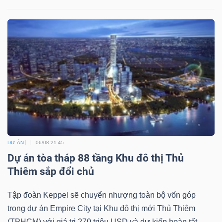
Công
cụ
đầu
tư
DỰ ÁN
06/08 21:45
Dự án tòa tháp 88 tầng Khu đô thị Thủ
Truyền
Thiêm sắp đổi chủ
thông
tài
Tập đoàn Keppel sẽ chuyển nhượng toàn bộ vốn góp
chính
trong dự án Empire City tại Khu đô thị mới Thủ Thiêm
(TPHCM) với giá trị 270 triệu USD và dự kiến hoàn tất