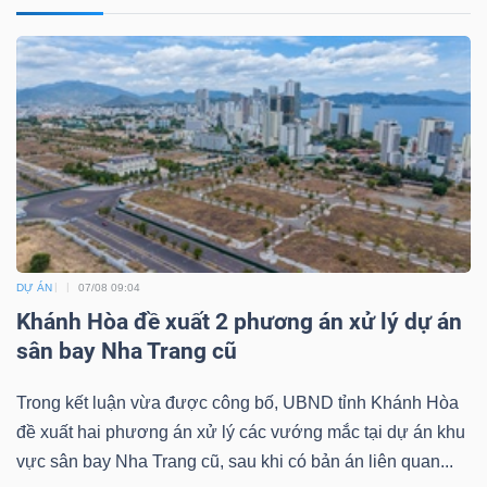
ngữ
(-)
Dịch
vụ
(-)
Đào
tạo
DỰ ÁN
07/08 09:04
Khánh Hòa đề xuất 2 phương án xử lý dự án
sân bay Nha Trang cũ
Trong kết luận vừa được công bố, UBND tỉnh Khánh Hòa
Sách
đề xuất hai phương án xử lý các vướng mắc tại dự án khu
tài
vực sân bay Nha Trang cũ, sau khi có bản án liên quan...
chính