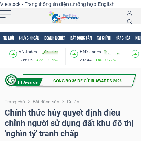
Vietstock - Trang thông tin điện tử tổng hợp
English
TIN MỚI
CHỨNG KHOÁN
DOANH NGHIỆP
BẤT ĐỘNG SẢN
TÀI CHÍNH
HÀNG HÓA
KIN
Tất cả
Tính năng
Ngành
Mã chứng khoán
Lãnh
VN-Index
HNX-Index
Tính
1768.06
3.28
0.19%
293.44
0.80
0.27%
năng
(-)
VIETSTOCK
Trang chủ
Bất động sản
Dự án
Chính thức hủy quyết định điều
chỉnh người sử dụng đất khu đô thị
CHỨNG
'nghìn tỷ' tranh chấp
KHOÁN