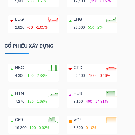
5,900
200
3.51%
19,400
1,250
6.89%
LDG
LHG
2,820
-30
-1.05%
28,000
550
2%
CỔ PHIẾU XÂY DỰNG
HBC
CTD
4,300
100
2.38%
62,100
-100
-0.16%
HTN
HU3
7,270
120
1.68%
3,100
400
14.81%
C69
VC2
16,200
100
0.62%
3,800
0
0%