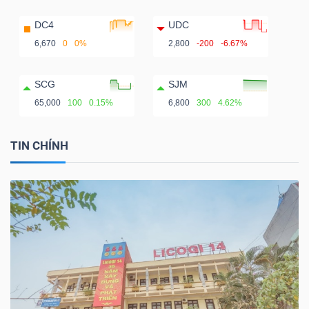
DC4
UDC
6,670
0
0%
2,800
-200
-6.67%
SCG
SJM
65,000
100
0.15%
6,800
300
4.62%
TIN CHÍNH