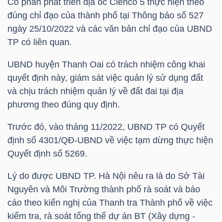
Cổ phần phát triển địa ốc Cienco 5 thực hiện theo
đúng chỉ đạo của thành phố tại Thông báo số 527
TÀI
ngày 25/10/2022 và các văn bản chỉ đạo của UBND
CHÍNH
TP có liên quan.
CÁ
UBND huyện Thanh Oai có trách nhiệm công khai
NHÂN
quyết định này, giám sát việc quản lý sử dụng đất
và chịu trách nhiệm quản lý về đất đai tại địa
phương theo đúng quy định.
PHÂN
TÍCH
Trước đó, vào tháng 11/2022, UBND TP có Quyết
định số 4301/QĐ-UBND về việc tạm dừng thực hiện
VIETSTOCKFINANCE
Quyết định số 5269.
Lý do được UBND TP. Hà Nội nêu ra là do Sở Tài
Nguyên và Môi Trường thành phố rà soát và báo
VĨ
cáo theo kiến nghị của Thanh tra Thành phố về việc
MÔ
kiểm tra, rà soát tổng thể dự án BT (Xây dựng -