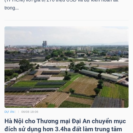
trong...
Dữ
liệu
tài
chính
DỰ ÁN
06/08 18:06
Hà Nội cho Thương mại Đại An chuyển mục
đích sử dụng hơn 3.4ha đất làm trung tâm