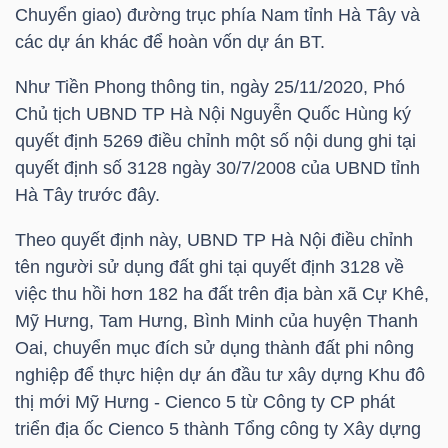
Chuyển giao) đường trục phía Nam tỉnh Hà Tây và
các dự án khác để hoàn vốn dự án BT.
NGÀNH
Như Tiền Phong thông tin, ngày 25/11/2020, Phó
Chủ tịch UBND TP Hà Nội Nguyễn Quốc Hùng ký
quyết định 5269 điều chỉnh một số nội dung ghi tại
DOANH
quyết định số 3128 ngày 30/7/2008 của UBND tỉnh
Hà Tây trước đây.
NGHIỆP
Theo quyết định này, UBND TP Hà Nội điều chỉnh
tên người sử dụng đất ghi tại quyết định 3128 về
CỔ
việc thu hồi hơn 182 ha đất trên địa bàn xã Cự Khê,
PHIẾU
Mỹ Hưng, Tam Hưng, Bình Minh của huyện Thanh
Oai, chuyển mục đích sử dụng thành đất phi nông
nghiệp để thực hiện dự án đầu tư xây dựng Khu đô
thị mới Mỹ Hưng - Cienco 5 từ Công ty CP phát
PHÁI
triển địa ốc Cienco 5 thành Tổng công ty Xây dựng
SINH