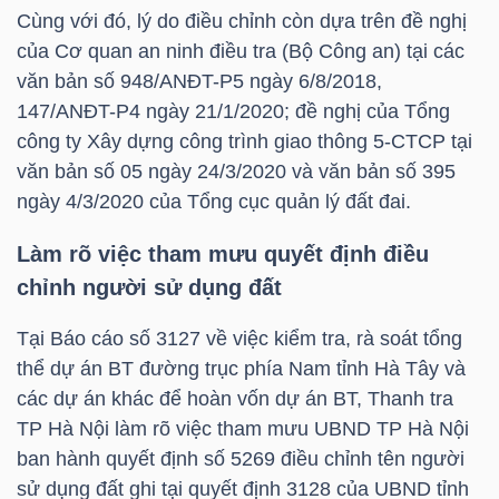
LIỆU
Cùng với đó, lý do điều chỉnh còn dựa trên đề nghị
của Cơ quan an ninh điều tra (Bộ Công an) tại các
Ngành
văn bản số 948/ANĐT-P5 ngày 6/8/2018,
(-)
147/ANĐT-P4 ngày 21/1/2020; đề nghị của Tổng
công ty Xây dựng công trình giao thông 5-CTCP tại
VS-
văn bản số 05 ngày 24/3/2020 và văn bản số 395
SECTOR
ngày 4/3/2020 của Tổng cục quản lý đất đai.
Làm rõ việc tham mưu quyết định điều
chỉnh người sử dụng đất
Tại Báo cáo số 3127 về việc kiểm tra, rà soát tổng
NĂNG
thể dự án BT đường trục phía Nam tỉnh Hà Tây và
LƯỢNG
các dự án khác để hoàn vốn dự án BT, Thanh tra
TP Hà Nội làm rõ việc tham mưu UBND TP Hà Nội
ban hành quyết định số 5269 điều chỉnh tên người
sử dụng đất ghi tại quyết định 3128 của UBND tỉnh