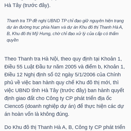
Hà Tây (trước đây).
NGUYÊN
VẬT
Thanh tra TP đề nghị UBND TP chỉ đạo giữ nguyên hiện trạng
LIỆU
dự án đường trục phía Nam và dự án Khu đô thị Thanh Hà A,
B, Khu đô thị Mỹ Hưng, chờ chỉ đạo xử lý của cấp có thẩm
quyền
CÔNG
Theo Thanh tra Hà Nội, theo quy định tại Khoản 1,
NGHIỆP
Điều 55 Luật Đầu tư năm 2005 và điểm b, Khoản 1,
Điều 12 Nghị định số 02 ngày 5/1/2006 của Chính
phủ về việc ban hành quy chế Khu đô thị mới, thì
việc UBND tỉnh Hà Tây (trước đây) ban hành quyết
định giao đất cho Công ty CP phát triển địa ốc
TIÊU
Cienco5 (doanh nghiệp dự án) để thực hiện các dự
DÙNG
án hoàn vốn là không đúng.
KHÔNG
THIẾT
Do Khu đô thị Thanh Hà A, B, Công ty CP phát triển