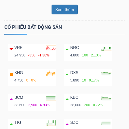
Xem thêm
CỔ PHIẾU BẤT ĐỘNG SẢN
VRE
NRC
24,950
-350
-1.38%
4,800
100
2.13%
KHG
DXS
4,750
0
0%
5,890
10
0.17%
BCM
KBC
38,600
2,500
6.93%
28,000
200
0.72%
TIG
SZC