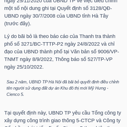
ngày 25/11/2020 của UBND TP về việc điều chỉnh
HÀNG
một số nội dung ghi tại Quyết định số 3128/QĐ-
HÓA
UBND ngày 30/7/2008 của UBND tỉnh Hà Tây
(trước đây).
Lý do bãi bỏ là theo báo cáo của Thanh tra thành
KINH
phố số 3271/BC-TTTP-P2 ngày 24/8/2022 và chỉ
TẾ
đạo của UBND thành phố tại Văn bản số 9006/VP-
TNMT ngày 8/9/2022, Thông báo số 527/TP-VP
ngày 25/10/2022.
THẾ
GIỚI
Sau 2 năm, UBND TP Hà Nội đã bãi bỏ quyết định điều chỉnh
tên người sử dụng đất dự án Khu đô thị mới Mỹ Hưng -
Cienco 5.
ĐÔNG
Tại quyết định này, UBND TP yêu cầu Tổng công ty
DƯƠNG
xây dựng công trình giao thông 5-CTCP và Công ty