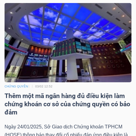
Mã
chứng
khoán
(-)
Tất cả
Cổ phiếu
Chỉ số
Chứng chỉ quỹ
Chứng 
Lãnh
đạo
(-)
CHỨNG QUYỀN
03/02 12:52
Tất cả
Người nội bộ
Người liên quan
Cổ đông lớn
Thêm một mã ngân hàng đủ điều kiện làm
chứng khoán cơ sở của chứng quyền có bảo
Tin
đảm
tức
Ngày 24/01/2025, Sở Giao dịch Chứng khoán TPHCM
(-)
(HOSE) thông báo thay đổi cổ phiếu đáp ứng điều kiện là