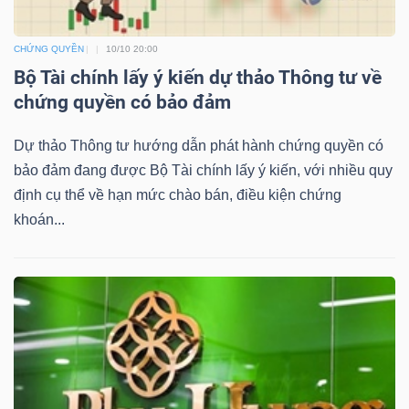
YẾU
CHỨNG QUYỀN
10/10 20:00
Bộ Tài chính lấy ý kiến dự thảo Thông tư về
chứng quyền có bảo đảm
TIÊU
DÙNG
Dự thảo Thông tư hướng dẫn phát hành chứng quyền có
bảo đảm đang được Bộ Tài chính lấy ý kiến, với nhiều quy
THIẾT
định cụ thể về hạn mức chào bán, điều kiện chứng
YẾU
khoán...
CHĂM
SÓC
SỨC
KHỎE