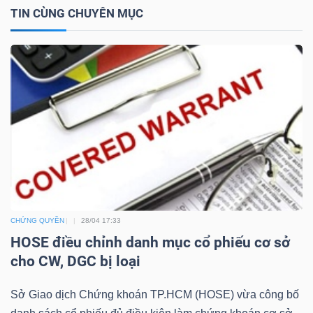
TIN CÙNG CHUYÊN MỤC
NGÀNH
DOANH
NGHIỆP
CỔ
PHIẾU
CHỨNG QUYỀN
28/04 17:33
HOSE điều chỉnh danh mục cổ phiếu cơ sở
cho CW, DGC bị loại
PHÁI
Sở Giao dịch Chứng khoán TP.HCM (HOSE) vừa công bố
SINH