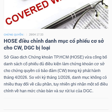
Dữ
liệu
28/04 17:33
CHỨNG QUYỀN
tài
HOSE điều chỉnh danh mục cổ phiếu cơ sở
chính
cho CW, DGC bị loại
Sở Giao dịch Chứng khoán TP.HCM (HOSE) vừa công bố
danh sách cổ phiếu đủ điều kiện làm chứng khoán cơ sở
cho chứng quyền có bảo đảm (CW) trong kỳ phát hành
tháng 4/2026. So với kỳ tháng 1/2026, danh mục không có
nhiều thay đổi về cấu phần, tuy nhiên ghi nhận một số điều
chỉnh về hạn mức chào bán và sự rút lui của DGC.