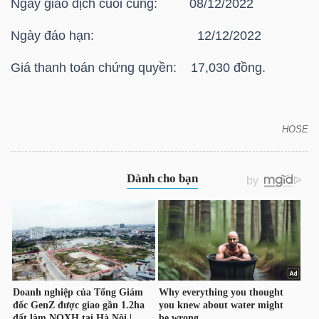
Ngày giao dịch cuối cùng: 08/12/2022
HÀNG
HÓA
Ngày đáo hạn: 12/12/2022
Giá thanh toán chứng quyền: 17,030 đồng.
KINH
TẾ
HOSE
HOSE: Giá thanh toán vào ngày đáo hạn của chứng
quyền có bảo đảm Chứng quyền CVPB2208
THẾ
GIỚI
ĐÔNG
DƯƠNG