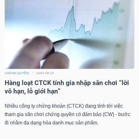
DỊCH
VỤ
TRUYỀN
THÔNG
TIỆN
ÍCH
CHỨNG QUYỀN
14/04 09:15
Hàng loạt CTCK tính gia nhập sân chơi “lời
vô hạn, lỗ giới hạn”
Nhiều công ty chứng khoán (CTCK) đang tính tới việc
BẤT
tham gia sân chơi chứng quyền có đảm bảo (CW) - bước
ĐỘNG
đi nhằm đa dạng hóa danh mục sản phẩm.
SẢN