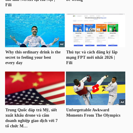
TÀI
CHÍNH
CÁ
NHÂN
PHÂN
TÍCH
VIETSTOCKFINANCE
VĨ
MÔ