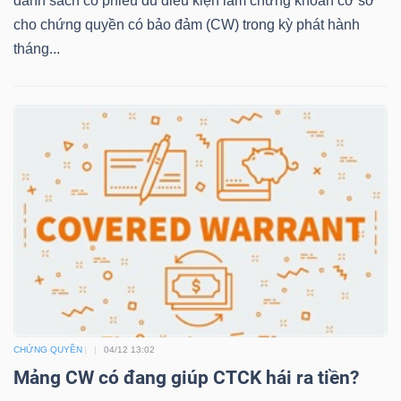
danh sách cổ phiếu đủ điều kiện làm chứng khoán cơ sở
cho chứng quyền có bảo đảm (CW) trong kỳ phát hành
tháng...
TRÁI
PHIẾU
CÔNG
CỤ
ĐẦU
TƯ
TRUY
CHỨNG QUYỀN
04/12 13:02
XUẤT
Mảng CW có đang giúp CTCK hái ra tiền?
DỮ