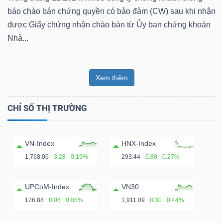
ngữ
báo chào bán chứng quyền có bảo đảm (CW) sau khi nhận
(-)
được Giấy chứng nhận chào bán từ Ủy ban chứng khoán
Nhà...
Dịch
vụ
(-)
Xem thêm
CHỈ SỐ THỊ TRƯỜNG
Đào
tạo
VN-Index
HNX-Index
1,768.06
3.28
0.19%
293.44
0.80
0.27%
UPCoM-Index
VN30
Sách
126.88
0.06
0.05%
1,911.09
8.30
0.44%
tài
chính