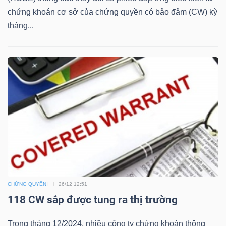
chứng khoán cơ sở của chứng quyền có bảo đảm (CW) kỳ
Bài
tháng...
viết
của
tác
giả
(-)
Báo
cáo
phân
tích
(-)
CHỨNG QUYỀN
26/12 12:51
118 CW sắp được tung ra thị trường
Thuật
Trong tháng 12/2024, nhiều công ty chứng khoán thông