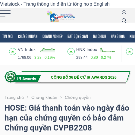
Vietstock - Trang thông tin điện tử tổng hợp
English
TIN MỚI
CHỨNG KHOÁN
DOANH NGHIỆP
BẤT ĐỘNG SẢN
TÀI CHÍNH
HÀNG HÓA
KIN
Tất cả
Tính năng
Ngành
Mã chứng khoán
Lãnh
VN-Index
HNX-Index
Tính
1768.06
3.28
0.19%
293.44
0.80
0.27%
năng
(-)
VIETSTOCK
Trang chủ
Chứng khoán
Chứng quyền
HOSE: Giá thanh toán vào ngày đáo
hạn của chứng quyền có bảo đảm
CHỨNG
Chứng quyền CVPB2208
KHOÁN