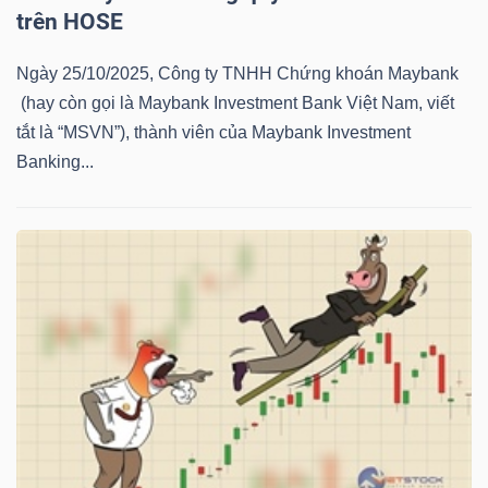
trên HOSE
NGUYÊN
VẬT
Ngày 25/10/2025, Công ty TNHH Chứng khoán Maybank
LIỆU
(hay còn gọi là Maybank Investment Bank Việt Nam, viết
tắt là “MSVN”), thành viên của Maybank Investment
Banking...
CÔNG
NGHIỆP
TIÊU
DÙNG
KHÔNG
THIẾT