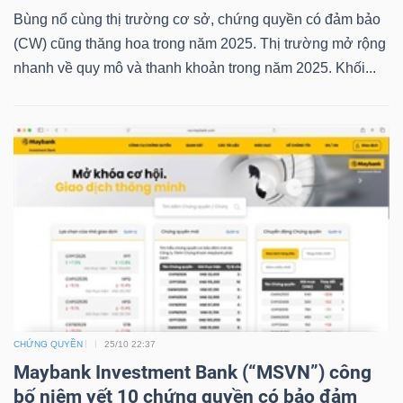
LIỆU
Bùng nổ cùng thị trường cơ sở, chứng quyền có đảm bảo
(CW) cũng thăng hoa trong năm 2025. Thị trường mở rộng
Ngành
nhanh về quy mô và thanh khoản trong năm 2025. Khối...
(-)
VS-
SECTOR
NĂNG
LƯỢNG
CHỨNG QUYỀN
25/10 22:37
Maybank Investment Bank (“MSVN”) công
bố niêm yết 10 chứng quyền có bảo đảm