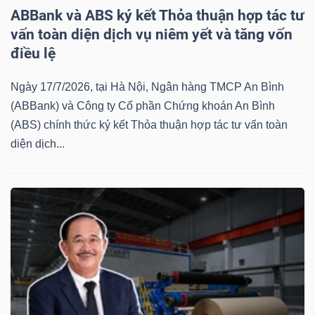
ABBank và ABS ký kết Thỏa thuận hợp tác tư
vấn toàn diện dịch vụ niêm yết và tăng vốn
điều lệ
Công
Ngày 17/7/2026, tại Hà Nội, Ngân hàng TMCP An Bình
cụ
(ABBank) và Công ty Cổ phần Chứng khoán An Bình
đầu
(ABS) chính thức ký kết Thỏa thuận hợp tác tư vấn toàn
tư
diện dịch...
Truyền
thông
tài
chính