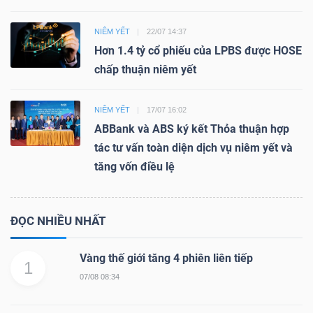
NIÊM YẾT
22/07 14:37
Hơn 1.4 tỷ cổ phiếu của LPBS được HOSE
chấp thuận niêm yết
NIÊM YẾT
17/07 16:02
ABBank và ABS ký kết Thỏa thuận hợp
tác tư vấn toàn diện dịch vụ niêm yết và
tăng vốn điều lệ
ĐỌC NHIỀU NHẤT
Vàng thế giới tăng 4 phiên liên tiếp
1
07/08 08:34