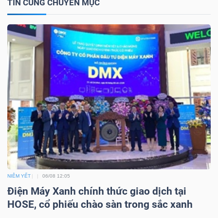
TIN CÙNG CHUYÊN MỤC
TRÁI
PHIẾU
CÔNG
CỤ
ĐẦU
TƯ
NIÊM YẾT
06/08 12:05
TRUY
Điện Máy Xanh chính thức giao dịch tại
XUẤT
HOSE, cổ phiếu chào sàn trong sắc xanh
DỮ