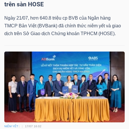
ngữ
trên sàn HOSE
(-)
Ngày 21/07, hơn 640.8 triệu cp BVB của Ngân hàng
TMCP Bản Việt (BVBank) đã chính thức niêm yết và giao
Dịch
dịch trên Sở Giao dịch Chứng khoán TPHCM (HOSE).
vụ
(-)
Đào
tạo
Sách
tài
NIÊM YẾT
17/07 16:02
chính