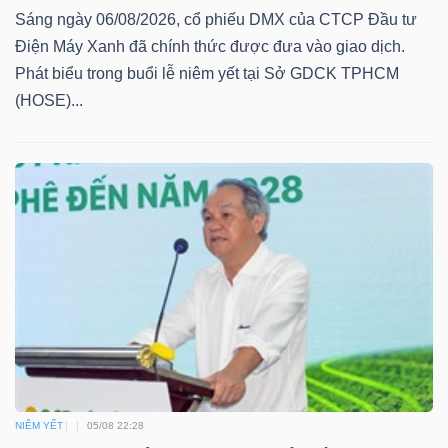
LIỆU
Sáng ngày 06/08/2026, cổ phiếu DMX của CTCP Đầu tư
Điện Máy Xanh đã chính thức được đưa vào giao dịch.
Ngành
Phát biểu trong buổi lễ niêm yết tại Sở GDCK TPHCM
(-)
(HOSE)...
VS-
SECTOR
NĂNG
LƯỢNG
NIÊM YẾT
05/08 22:28