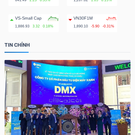
641.49
2.23
0.35%
1,267.02
1.65
0.13%
VS-Small Cap
VN30F1M
1,886.93
3.32
0.18%
1,890.10
-5.90
-0.31%
TIN CHÍNH