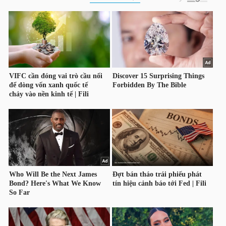
HÀNG
HÓA
KINH
TẾ
THẾ
GIỚI
ĐÔNG
DƯƠNG