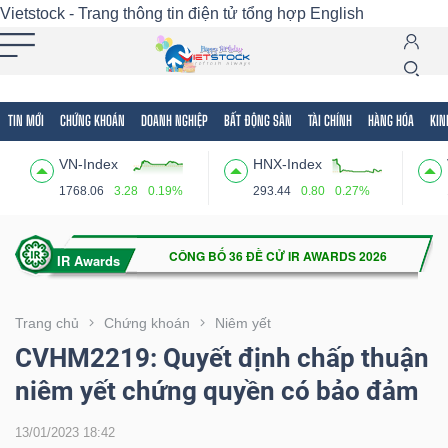
Vietstock - Trang thông tin điện tử tổng hợp
English
TIN MỚI
CHỨNG KHOÁN
DOANH NGHIỆP
BẤT ĐỘNG SẢN
TÀI CHÍNH
HÀNG HÓA
KIN
Tất cả
Tính năng
Ngành
Mã chứng khoán
Lãnh
VN-Index
HNX-Index
Tính
1768.06
3.28
0.19%
293.44
0.80
0.27%
năng
(-)
VIETSTOCK
Trang chủ
Chứng khoán
Niêm yết
CVHM2219: Quyết định chấp thuận
niêm yết chứng quyền có bảo đảm
CHỨNG
KHOÁN
13/01/2023 18:42