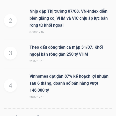
Nhịp đập Thị trường 07/08: VN-Index diễn
biến giằng co, VHM và VIC chịu áp lực bán
NGÀNH
2
ròng từ khối ngoại
07/08 17:07
DOANH
Theo dấu dòng tiền cá mập 31/07: Khối
NGHIỆP
3
ngoại bán ròng gần 250 tỷ VHM
31/07 19:10
CỔ
Vinhomes đạt gần 87% kế hoạch lợi nhuận
PHIẾU
sau 6 tháng, doanh số bán hàng vượt
4
148,000 tỷ
30/07 17:16
PHÁI
SINH