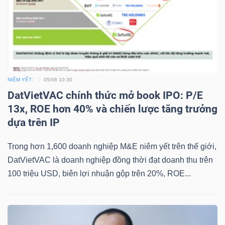
TÀI
CHÍNH
NIÊM YẾT
05/08 10:30
DatVietVAC chính thức mở book IPO: P/E
13x, ROE hơn 40% và chiến lược tăng trưởng
dựa trên IP
CÔNG
NGHỆ
Trong hơn 1,600 doanh nghiệp M&E niêm yết trên thế giới,
THÔNG
DatVietVAC là doanh nghiệp đồng thời đạt doanh thu trên
TIN
100 triệu USD, biên lợi nhuận gộp trên 20%, ROE...