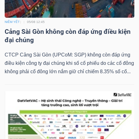
YẾU
NIÊM YẾT
05/08 12:45
Cảng Sài Gòn không còn đáp ứng điều kiện
đại chúng
TIÊU
DÙNG
CTCP Cảng Sài Gòn (UPCoM: SGP) không còn đáp ứng
THIẾT
điều kiện công ty đại chúng khi số cổ phiếu do các cổ đông
YẾU
không phải cổ đông lớn nắm giữ chỉ chiếm 8.35% số cổ...
CHĂM
SÓC
SỨC
KHỎE