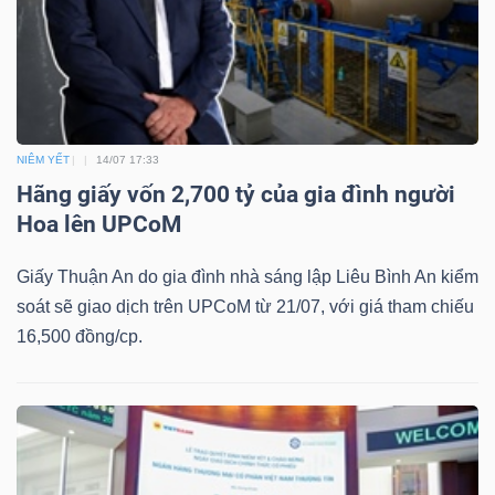
Dữ
liệu
tài
NIÊM YẾT
14/07 17:33
Hãng giấy vốn 2,700 tỷ của gia đình người
chính
Hoa lên UPCoM
Giấy Thuận An do gia đình nhà sáng lập Liêu Bình An kiểm
soát sẽ giao dịch trên UPCoM từ 21/07, với giá tham chiếu
16,500 đồng/cp.