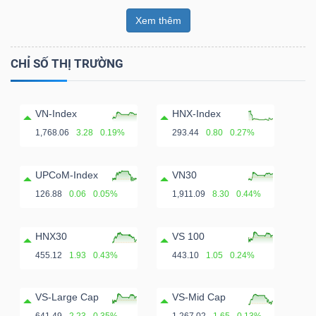
Xem thêm
CHỈ SỐ THỊ TRƯỜNG
VN-Index
HNX-Index
1,768.06
3.28
0.19%
293.44
0.80
0.27%
UPCoM-Index
VN30
126.88
0.06
0.05%
1,911.09
8.30
0.44%
HNX30
VS 100
455.12
1.93
0.43%
443.10
1.05
0.24%
VS-Large Cap
VS-Mid Cap