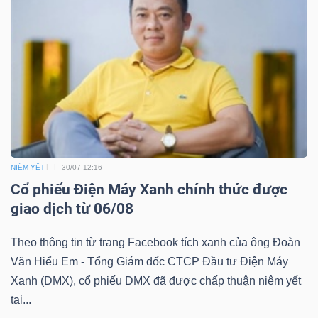
DỊCH
VỤ
TRUYỀN
THÔNG
TIỆN
NIÊM YẾT
30/07 12:16
ÍCH
Cổ phiếu Điện Máy Xanh chính thức được
giao dịch từ 06/08
Theo thông tin từ trang Facebook tích xanh của ông Đoàn
BẤT
Văn Hiểu Em - Tổng Giám đốc CTCP Đầu tư Điện Máy
ĐỘNG
Xanh (DMX), cổ phiếu DMX đã được chấp thuận niêm yết
SẢN
tại...