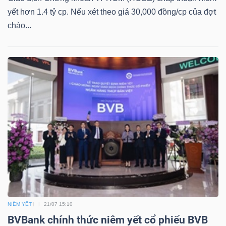
yết hơn 1.4 tỷ cp. Nếu xét theo giá 30,000 đồng/cp của đợt
Bài
chào...
viết
của
tác
giả
(-)
Báo
cáo
phân
tích
(-)
NIÊM YẾT
21/07 15:10
Thuật
BVBank chính thức niêm yết cổ phiếu BVB