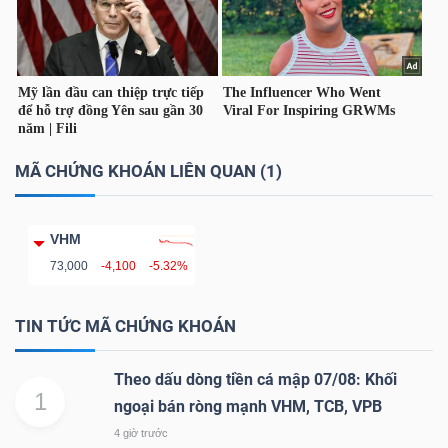
TÀI
CHÍNH
CÁ
NHÂN
MÃ CHỨNG KHOÁN LIÊN QUAN (1)
PHÂN
VHM
TÍCH
73,000
-4,100
-5.32%
VIETSTOCKFINANCE
TIN TỨC MÃ CHỨNG KHOÁN
Theo dấu dòng tiền cá mập 07/08: Khối
1
VĨ
ngoại bán ròng mạnh VHM, TCB, VPB
MÔ
4 giờ trước