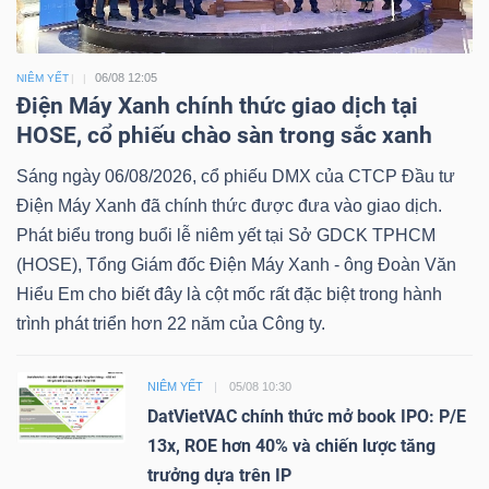
06/08 12:05
NIÊM YẾT
Điện Máy Xanh chính thức giao dịch tại
HOSE, cổ phiếu chào sàn trong sắc xanh
Sáng ngày 06/08/2026, cổ phiếu DMX của CTCP Đầu tư
Điện Máy Xanh đã chính thức được đưa vào giao dịch.
Phát biểu trong buổi lễ niêm yết tại Sở GDCK TPHCM
(HOSE), Tổng Giám đốc Điện Máy Xanh - ông Đoàn Văn
Hiểu Em cho biết đây là cột mốc rất đặc biệt trong hành
trình phát triển hơn 22 năm của Công ty.
NIÊM YẾT
05/08 10:30
DatVietVAC chính thức mở book IPO: P/E
13x, ROE hơn 40% và chiến lược tăng
trưởng dựa trên IP