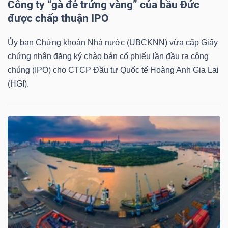
Công ty “gà đẻ trứng vàng” của bầu Đức
NGUYÊN
được chấp thuận IPO
VẬT
LIỆU
Ủy ban Chứng khoán Nhà nước (UBCKNN) vừa cấp Giấy
chứng nhận đăng ký chào bán cổ phiếu lần đầu ra công
chúng (IPO) cho CTCP Đầu tư Quốc tế Hoàng Anh Gia Lai
(HGI).
CÔNG
NGHIỆP
TIÊU
DÙNG
KHÔNG
THIẾT