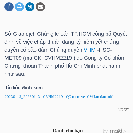
DOANH
NGHIỆP
Sở Giao dịch Chứng khoán
TP.HCM
công bố Quyết
định về việc chấp thuận đăng ký niêm yết chứng
quyền có bảo đảm Chứng quyền
VHM
-HSC-
BẤT
MET09 (mã CK: CVHM2219 ) do Công ty Cổ phần
ĐỘNG
Chứng khoán Thành phố Hồ Chí Minh phát hành
SẢN
như sau:
Tài liệu đính kèm:
20230113_20230113 - CVHM2219 - QD niem yet CW lan dau.pdf
TÀI
CHÍNH
HOSE
CVHM2219: Quyết định chấp thuận niêm yết chứng
quyền có bảo đảm